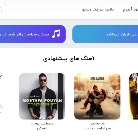
لود آلبوم
دانلود موزیک ویدیو
می ایران میباشد
پخش سراسری اثر شما در وبسایت 
آهنگ های پیشنهادی
رضا صادقی
مصطفی پویان
من ادامه میدمت
مُسکن