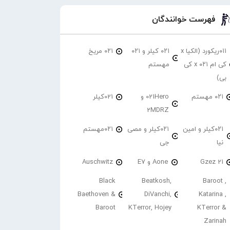
فهرست خوانندگان
۰۱۱ریکورد (الکیا x
۰۲۱ کیلر و ۰۲۱
۰۲۱ مریخ
کی ام ۰۲۱ x کی
مهستم
بی)
۰۲۱ مهستم
021Hero و
021کیلر
2MDRZ
۰۲۱کیلر و امین
۰۲۱کیلر و مصی
۰۲۱مهستم
نیا
جی
21 Gzez
Aone و E7
Auschwitz
Black
Beatkosh,
Baroot ,
Baethoven &
DiVanchi,
Katarina ,
Baroot
KTerror, Hojey
KTerror &
Zarinah