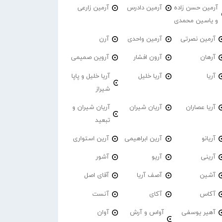
آرمین حسن زاده
آرمین دادرس
آرمین زارعی
و یاسین محمدی
آرمین نصرتی
آرمین واحدی
آرن
آرهان
آرون افشار
آروین صمیمی
آریا
آریا خلیل
آریا خلیل و پاپا
شیراز
آریا عصاران
آریان شیران
آریان شیران و
تبعید
آریانو
آرین ابراهیمی
آرین استواری
آرینی
آریو
آشور
آشین
آصف آریا
آقای اصل
آکاس
آکای
آنست
آهیر یوسفی
آواس و آرش
آوان