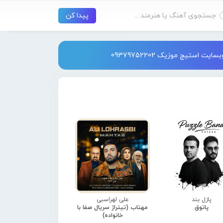
استیج موزیک 09379752202
پازل بند
علی لهراسبی
پاتوق
مهتاب (تیتراژ سریال صفا با
خانواده)