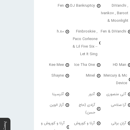
Fen
DJ Bankruptcy
DiVanchi ,
Ivankov , Baroot
& Moonlight
h.80
Fiinbroskiie ,
Fen & DiVanchi
Paco Corleone
& Lil Five Six –
Let It Sing
Kee Mee
Ice Tha One
HD Man
Shayne
Minel
Mercury & Mc
Device
آتی منصوری
آدور
آذرسینا
آرا صلاحی
آرادی (حاج
آراز الوین
حسن)
آران براتی
آرتا و کوروش
آرتا و کوروش و