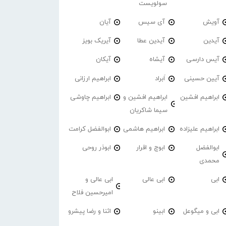
سولویست
آویش
آی سیس
آیان
آیدین
آیدین عطا
آیریک بویز
آیس دارسی
آیشاه
آیکان
آیین حسینی
اَبراد
ابراهیم ارزانی
ابراهیم افشین
ابراهیم افشین و
ابراهیم چاوشی
سیما شاکریان
ابراهیم علیزاده
ابراهیم هاشمی
ابوالفضل کرامت
ابوالفضل
ابوچ و اقرار
ابوذر روحی
محمدی
ابی
ابی عالی
ابی عالی و
امیرحسین فلاح
ابی و میگوعل
ابینو
اثنا و رضا پیشرو