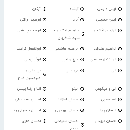
آیس دارسی
آیشاه
آیکان
آیین حسینی
اَبراد
ابراهیم ارزانی
ابراهیم افشین
ابراهیم افشین و
ابراهیم چاوشی
سیما شاکریان
ابراهیم علیزاده
ابراهیم هاشمی
ابوالفضل کرامت
ابوالفضل محمدی
ابوچ و اقرار
ابوذر روحی
ابی
ابی عالی
ابی عالی و
امیرحسین فلاح
ابی و میگوعل
ابینو
اثنا و رضا پیشرو
احد محبی
احسان آقازاده
احسان اسماعیلی
احسان پایا
احسان تهرانچی
احسان حسینی راد
احسان دریادل
احسان سلیمانی
احسان طاری
مقدم