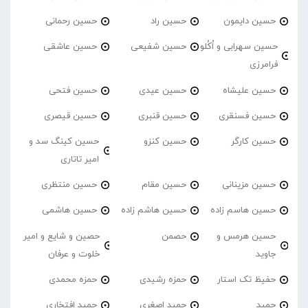
حسین دایمون
حسین راد
حسین رحمانی
حسین سهرابی و اُکُلو
حسین شفیعی
حسین عاشقی
فرامرزی
حسین علیشاه
حسین عیدی
حسین فتحی
حسین فسنقری
حسین قنبری
حسین قیصری
حسین کارگر
حسین کنزو
حسین کینگ سد و
امیر تاتاری
حسین مزینانی
حسین مقام
حسین منتظری
حسین هاسم زاده
حسین هاشم زاده
حسین هاشمی
حسین هرمس و
حصمن
حصین و شایع و امیر
جاوید
خلوت و عرفان
حفیظ تک استار
حمزه رشیدی
حمزه محمدی
حمید
حمید اصغری
حمید افتخاری