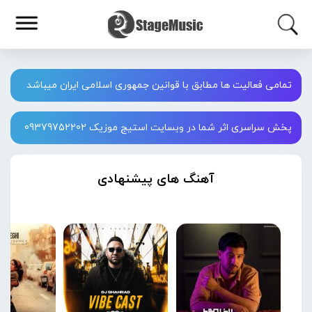
تمامی فعالیت ها مطابق با قوانین جمهوری اسلامی ایران میباشد
پخش سراسری اثر شما در وبسایت استیج موزیک 09379752202
آهنگ های پیشنهادی