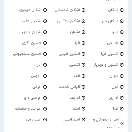
اشکان
اشکان شمسایی
اشکان مهدوی
اشکان نظر
اشکان یادگاری
اشکین 0098
اشو
اشوان
اشوان و مهیار
اف جی
افرا
افشین آذری
افشین آریا
افشین امینی
افشین سیاهپوش
افشین و مهزیار
اکسپی
الارا
الجان
الف
الموس
الون
الیاس خدمت
ام تی
ام رپر
اِم رعد
ام سی داج
امزا
اِمشا
امو بند و محتشم
امی و ایمورتال و
امید احسان
امید برجی
نارکوتیک