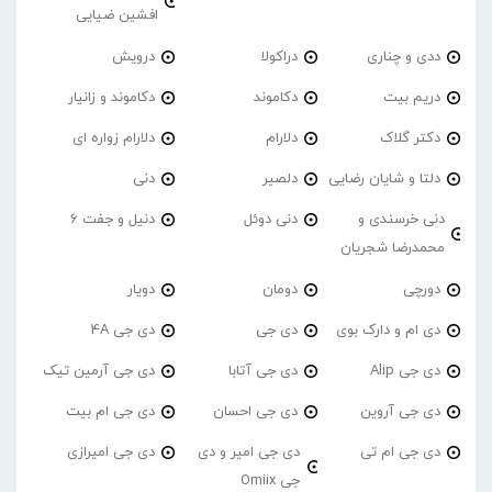
افشین ضیایی
ددی و چناری
دراکولا
درویش
دریم بیت
دکاموند
دکاموند و زانیار
دکتر گلاک
دلارام
دلارام زواره ای
دلتا و شایان رضایی
دلصیر
دنی
دنی خرسندی و
دنی دوئل
دنیل و جفت 6
محمدرضا شجریان
دورچی
دومان
دویار
دی ام و دارک بوی
دی جی
دی جی 4A
دی جی Alip
دی جی آتابا
دی جی آرمین تیک
دی جی آروین
دی جی احسان
دی جی ام بیت
دی جی ام تی
دی جی امیر و دی
دی جی امیرازی
جی Omiix