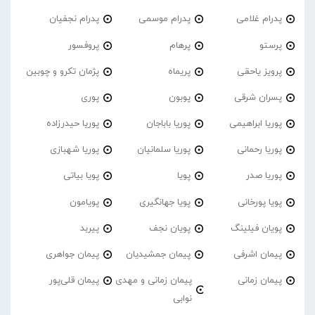
پدرام غلامی
پدرام موسمی
پدرام نجفیان
پرستو
پرهام
پروفسور
پرویز یاحقی
پریماه
پژمان تکرو و چوبین
پسران شرقی
پوبون
پوری
پوریا ابراهیمی
پوریا باباجان
پوریا حیدرزاده
پوریا رحمانی
پوریا سلمانیان
پوریا شهبازی
پوریا صدر
پویا
پویا بیاتی
پویا پورخانی
پویا جهانگیری
پویامون
پویان فیلینگ
پویان نجف
پیربد
پیمان اشرفی
پیمان جمشیدیان
پیمان جواهری
پیمان زمانی
پیمان زمانی و مهدی
پیمان قلی‌پور
نوابی