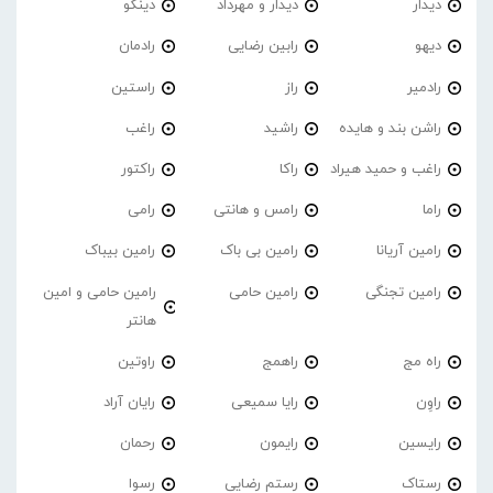
دیدار
دیدار و مهرداد
دینگو
دیهو
رابین رضایی
رادمان
رادمیر
راز
راستین
راشن بند و هایده
راشید
راغب
راغب و حمید هیراد
راکا
راکتور
راما
رامس و هانتی
رامی
رامین آریانا
رامین بی باک
رامین بیباک
رامین تجنگی
رامین حامی
رامین حامی و امین
هانتر
راه مج
راهمج
راوتین
راوِن
رایا سمیعی
رایان آراد
رایسین
رایمون
رحمان
رستاک
رستم رضایی
رسوا