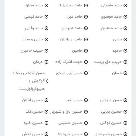
حامد ماهینی
حامد محضرنیا
حامد مطلق
حامد موسوی
حامد میرا
حامد نیسی
حامد همایون
حامد هیرمان
حامد وفایی
حامی
حامی و رادیان
حامی و صات
حامیم
حامین
حبیب حامیان
حبیب حق پرست
حجت اشرف زاده
حرمان
حسان
حسن بنی اسدی
حسن شماعی زاده و
گوگوش و
هیپهاپولوژیست
حسن علیقلی
حسن نصر
حسین اخوان
حسین بابایی
حسین باج و شهریار
حسین تک
حسین توکلی
حسین حسینی
حسین خبره
حسین خسروخاور
حسین خیرخواه
حسین دانش