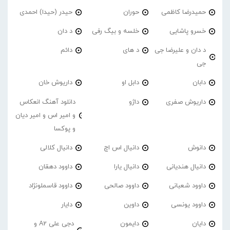
حمیدرضا کاظمی
حوران
حیدر (حیدا) احمدی
خسرو پاشایی
خلسه و بیگ رفی
د دان
د دان و علیرضا جی
د های
دائم
جی
دابان
دابل او
داریوش خان
داریوش صفری
داژو
دانلود آهنگ انعکاس
و امیر اس و امیر دیان
و پوکسا
دانوش
دانیال اس اچ
دانیال کلالی
دانیال هندیانی
دانیال یارا
داوود دهقان
داوود شعبانی
داوود صالحی
داوود قاسملونژاد
داوود یونسی
داوین
دایار
دایان
دایمون
دجی علی A2 و