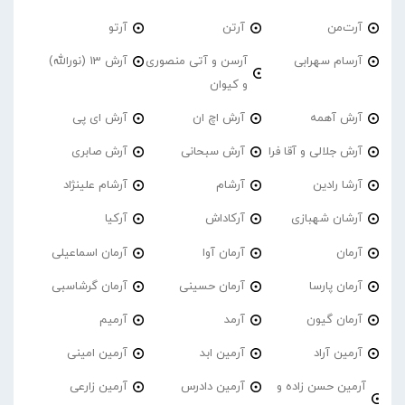
آرت‌من
آرتن
آرتو
آرسام سهرابی
آرسن و آتی منصوری
آرش 13 (نورالله)
و کیوان
آرش آهمه
آرش اچ ان
آرش ای پی
آرش جلالی و آقا فرا
آرش سبحانی
آرش صابری
آرشا رادین
آرشام
آرشام علینژاد
آرشان شهبازی
آرکاداش
آرکیا
آرمان
آرمان آوا
آرمان اسماعیلی
آرمان پارسا
آرمان حسینی
آرمان گرشاسبی
آرمان گیون
آرمد
آرمیم
آرمین آراد
آرمین ابد
آرمین امینی
آرمین حسن زاده و
آرمین دادرس
آرمین زارعی