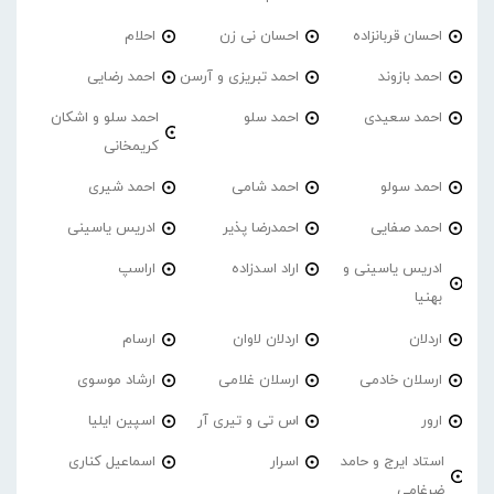
احسان قربانزاده
احسان نی زن
احلام
احمد بازوند
احمد تبریزی و آرسن
احمد‌ رضایی
احمد سعیدی
احمد سلو
احمد سلو و اشکان
کریمخانی
احمد سولو
احمد شامی
احمد شیری
احمد صفایی
احمدرضا پذیر
ادریس یاسینی
ادریس یاسینی و
اراد اسدزاده
اراسپ
بهنیا
اردلان
اردلان لاوان
ارسام
ارسلان خادمی
ارسلان غلامی
ارشاد موسوی
ارور
اس تی و تیری آر
اسپین ایلیا
استاد ایرج و حامد
اسرار
اسماعیل کناری
ضرغامی