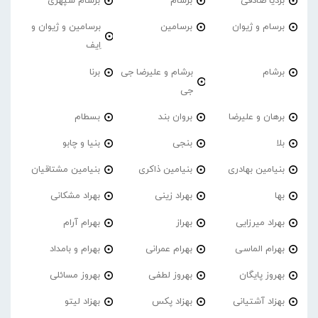
بردیا صادقی
برسام
برسام سپهری
برسام و ژیوان
برسامین
برسامین و ژیوان و
اِیف
برشام
برشام و علیرضا جی
برنا
جی
برهان و علیرضا
بروان بند
بسطام
بلا
بنجی
بنیا و چابو
بنیامین بهادری
بنیامین ذاکری
بنیامین مشتاقیان
بها
بهراد زینی
بهراد مشکانی
بهراد میرزایی
بهراز
بهرام آرام
بهرام الماسی
بهرام عمرانی
بهرام و بامداد
بهروز پایگان
بهروز لطفی
بهروز مسائلی
بهزاد آشتیانی
بهزاد پکس
بهزاد لیتو