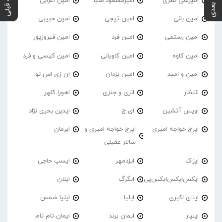
پست بعدی
پست قبلی
امیرعلی نظری
امیرمسعود ضیا
امین اعرابی
امین بانی
امین تیجی
امین حبیبی
امین رستمی
امین فرد
امین فیروزپور
امین کاوه
امین کاویانی
امین کیسی و فرد
امین و امید
امین یزدان
ان زی اس تو
انتظار
انزی و جنزی
اهورا کلهر
اویس آتشین
ای ج
ایدین بحری نژاد
ایرج خواجه امیری
ایرج خواجه امیری و
ایرمان
سالار عقیلی
ایزاک
ایزدمهر
ایسپ حاجی
ایکس‌ایکس‌ایکس‌پی
ایگرگ
ایلان
ایلای اکبری
ایلیا
ایلیا شمس
ایلیار
ایمان برند
ایمان تام تام