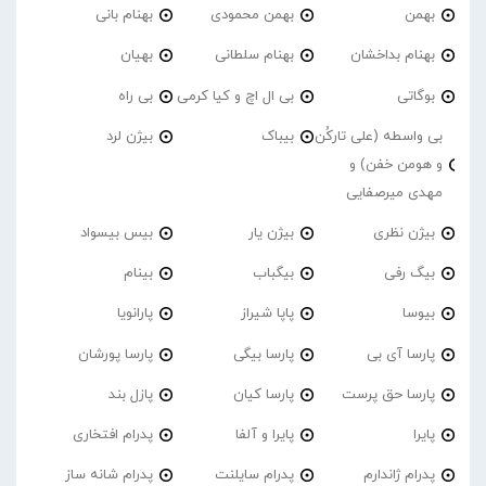
بهمن
بهمن محمودی
بهنام بانی
بهنام بداخشان
بهنام سلطانی
بهیان
بوگاتی
بی ال اچ و کیا کرمی
بی راه
بی واسطه (علی تارکُن
بیباک
بیژن لرد
و هومن خفن) و
مهدی میرصفایی
بیژن نظری
بیژن یار
بیس بیسواد
بیگ رفی
بیگباب
بینام
بیوسا
پاپا شیراز
پارانویا
پارسا آی بی
پارسا بیگی
پارسا پورشان
پارسا حق پرست
پارسا کیان
پازل بند
پایرا
پایرا و آلفا
پدرام افتخاری
پدرام ژاندارم
پدرام‌ سایلنت
پدرام شانه ساز