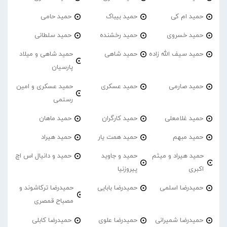
حمید ام کی
حمید بیباک
حمید حامی
حمید خسروی
حمید رخشنده
حمید سلطانی
حمید سیف الله زاده
حمید شاهی
حمید شاهی و میلاد
پارسیان
حمید صارمی
حمید عسکری
حمید عسکری و امین
رستمی
حمید غلامعلی
حمید کارگران
حمید ماهان
حمید مبهم
حمید همت یار
حمید هیراد
حمید هیراد و میثم
حمید و جاوید
حمید و دانیال اس اچ
اکبری
پیروزنیا
حمیدرضا اسلمی
حمیدرضا بابایی
حمیدرضا ترکاشوند و
مصباح قمصری
حمیدرضا شمیرانی
حمیدرضا علوی
حمیدرضا کابلی