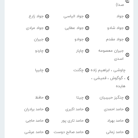
صدا)
جواد
جواد الیاسی
جواد زارع
جواد شادو
جواد عطایی
جواد مرادی
جواد مقدم
جوادو
جیران
جیران معصومه
چاپار
چاردو
اسدی
چاوشی ، ابراهیم زاده
چگنت
چلیپا
، گوگوش ، قمیشی ،
هایده
چنگیز حبیبیان
چیتا
حافظ
حامد احمدی
حامد اکبری
حامد برادران
حامد بهراد
حامد تاری پور
حامد حاجی
حامد زمانی
حامد صالح دوست
حامد عرشی