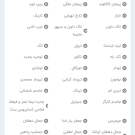
پیمان کاکاوند
پیمان ملکی
پین لورد
تاراز
تارخ تهرانی
تاریک
تاک داون
تاک داون و سپهر
ترپ اشی
خلسه
ترند اینستا
ترول
تک
تَک راه
تکاور
توحید وحید
تودار
تورکال
توشای
تومورز
تیرداد کیانی
تیرداد محمدی
تیری ام
تینک
جاسم شعبانی
جاسم کارگر
جبرئیل
جدید نیما نصر و فرهاد
فلاحی (سایروس بند)
جرجیس
جعفر یار خدا
جمال دهقان
جمال دهقان (پاشا
جمال لطفی
جمشید پناهی