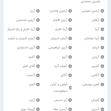
یاسین محمدی
آرمین نصرتی
آرمین واحدی
آرن
آرهان
آرون افشار
آروین صمیمی
آریا
آریا خلیل
آریا خلیل و پاپا شیراز
آریا عصاران
آریان شیران
آریان شیران و تبعید
آریانو
آرین ابراهیمی
آرین استواری
آرینی
آریو
آشور
آشین
آصف آریا
آقای اصل
آکاس
آکای
آنست
آهیر یوسفی
آواس و آرش
آوان
سولویست
آویش
آی سیس
آیان
آیدین
آیدین عطا
آیریک بویز