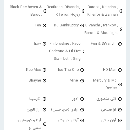
Black Baethoven &
Beatkosh, DiVanchi,
Baroot , Katarina ,
Baroot
KTerror, Hojey
KTerror & Zarinah
Fen
DJ Bankruptcy
DiVanchi , Ivankov ,
Baroot & Moonlight
h.80
Fiinbroskiie , Paco
Fen & DiVanchi
Corleone & Lil Five
Six – Let It Sing
Kee Mee
Ice Tha One
HD Man
Shayne
Minel
Mercury & Mc
Device
آتی منصوری
آدور
آذرسینا
آرا صلاحی
آرادی (حاج حسن)
آراز الوین
آران براتی
آرتا و کوروش
آرتا و کوروش و
سمی لو