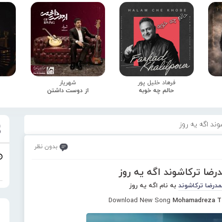
فرهاد خلیل پور
شهریار
حالم چه خوبه
از دوست داشتن
ند اگه یه روز
بدون نظر
رضا ترکاشوند اگه یه روز
درضا ترکاشوند
به نام اگه یه روز
Download New Song
Mohamadreza To