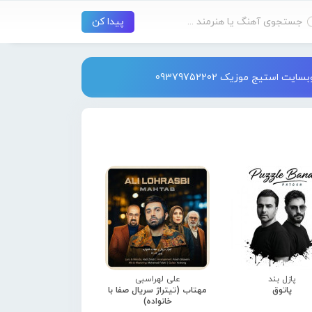
استیج موزیک 09379752202
پازل بند
علی لهراسبی
پاتوق
مهتاب (تیتراژ سریال صفا با
خانواده)