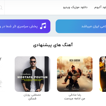
لود آلبوم
دانلود موزیک ویدیو
می ایران میباشد
پخش سراسری اثر شما در وبسایت 
آهنگ های پیشنهادی
رضا صادقی
مصطفی پویان
من ادامه میدمت
مُسکن