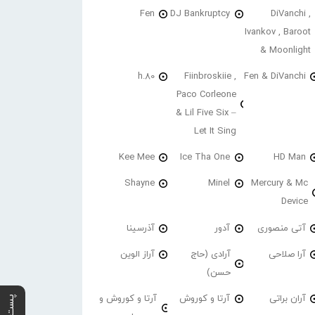
Fen
DJ Bankruptcy
DiVanchi ,
Ivankov , Baroot
& Moonlight
h.80
Fiinbroskiie ,
Fen & DiVanchi
Paco Corleone
& Lil Five Six –
Let It Sing
Kee Mee
Ice Tha One
HD Man
Shayne
Minel
Mercury & Mc
Device
آتی منصوری
آدور
آذرسینا
آرا صلاحی
آرادی (حاج
آراز الوین
حسن)
آران براتی
آرتا و کوروش
آرتا و کوروش و