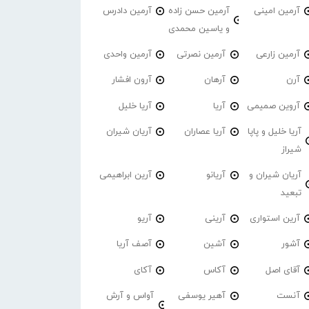
آرمین امینی
آرمین حسن زاده
آرمین دادرس
و یاسین محمدی
آرمین زارعی
آرمین نصرتی
آرمین واحدی
آرن
آرهان
آرون افشار
آروین صمیمی
آریا
آریا خلیل
آریا خلیل و پاپا
آریا عصاران
آریان شیران
شیراز
آریان شیران و
آریانو
آرین ابراهیمی
تبعید
آرین استواری
آرینی
آریو
آشور
آشین
آصف آریا
آقای اصل
آکاس
آکای
آنست
آهیر یوسفی
آواس و آرش