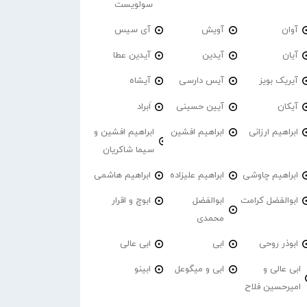
سولویست
آوان
آویش
آی سیس
آیان
آیدین
آیدین عطا
آیریک بویز
آیس دارسی
آیشاه
آیکان
آیین حسینی
اَبراد
ابراهیم ارزانی
ابراهیم افشین
ابراهیم افشین و
سیما شاکریان
ابراهیم چاوشی
ابراهیم علیزاده
ابراهیم هاشمی
ابوالفضل کرامت
ابوالفضل
ابوچ و اقرار
محمدی
ابوذر روحی
ابی
ابی عالی
ابی عالی و
ابی و میگوعل
ابینو
امیرحسین فلاح