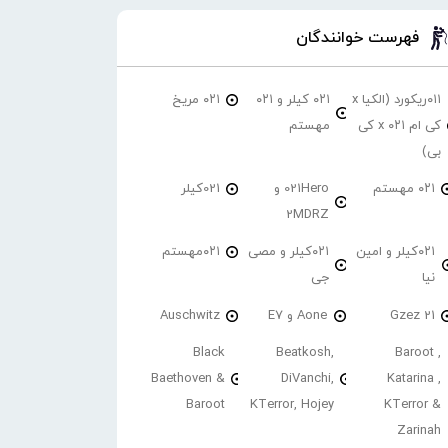
فهرست خوانندگان
۰۱۱ریکورد (الکیا x
۰۲۱ کیلر و ۰۲۱
۰۲۱ مریخ
کی ام ۰۲۱ x کی
مهستم
بی)
۰۲۱ مهستم
021Hero و
021کیلر
2MDRZ
۰۲۱کیلر و امین
۰۲۱کیلر و مصی
۰۲۱مهستم
نیا
جی
21 Gzez
Aone و E7
Auschwitz
Black
Beatkosh,
Baroot ,
Baethoven &
DiVanchi,
Katarina ,
Baroot
KTerror, Hojey
KTerror &
Zarinah