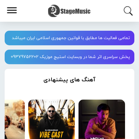
تمامی فعالیت ها مطابق با قوانین جمهوری اسلامی ایران میباشد
پخش سراسری اثر شما در وبسایت استیج موزیک 09379752202
آهنگ های پیشنهادی