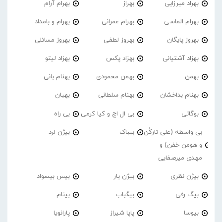
بهراد میرزایی
بهراز
بهرام آرام
بهرام الماسی
بهرام عمرانی
بهرام و بامداد
بهروز پایگان
بهروز لطفی
بهروز مسائلی
بهزاد آشتیانی
بهزاد پکس
بهزاد لیتو
بهمن
بهمن محمودی
بهنام بانی
بهنام بداخشان
بهنام سلطانی
بهیان
بوگاتی
بی ال اچ و کیا کرمی
بی راه
بی واسطه (علی تارکُن
بیباک
بیژن لرد
و هومن خفن) و
مهدی میرصفایی
بیژن نظری
بیژن یار
بیس بیسواد
بیگ رفی
بیگباب
بینام
بیوسا
پاپا شیراز
پارانویا