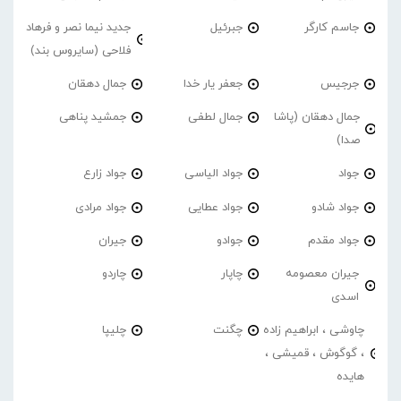
جاسم کارگر
جبرئیل
جدید نیما نصر و فرهاد
فلاحی (سایروس بند)
جرجیس
جعفر یار خدا
جمال دهقان
جمال دهقان (پاشا
جمال لطفی
جمشید پناهی
صدا)
جواد
جواد الیاسی
جواد زارع
جواد شادو
جواد عطایی
جواد مرادی
جواد مقدم
جوادو
جیران
جیران معصومه
چاپار
چاردو
اسدی
چاوشی ، ابراهیم زاده
چگنت
چلیپا
، گوگوش ، قمیشی ،
هایده