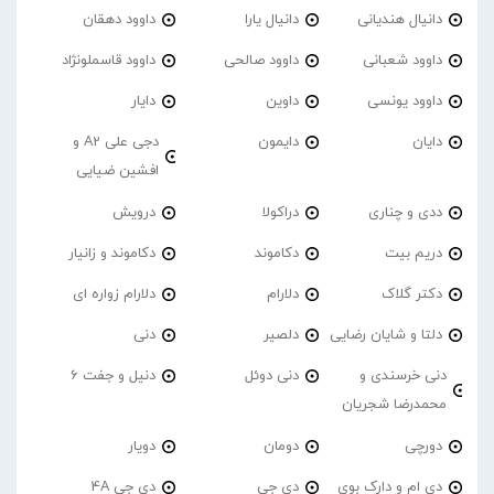
دانیال هندیانی
دانیال یارا
داوود دهقان
داوود شعبانی
داوود صالحی
داوود قاسملونژاد
داوود یونسی
داوین
دایار
دایان
دایمون
دجی علی A2 و
افشین ضیایی
ددی و چناری
دراکولا
درویش
دریم بیت
دکاموند
دکاموند و زانیار
دکتر گلاک
دلارام
دلارام زواره ای
دلتا و شایان رضایی
دلصیر
دنی
دنی خرسندی و
دنی دوئل
دنیل و جفت 6
محمدرضا شجریان
دورچی
دومان
دویار
دی ام و دارک بوی
دی جی
دی جی 4A