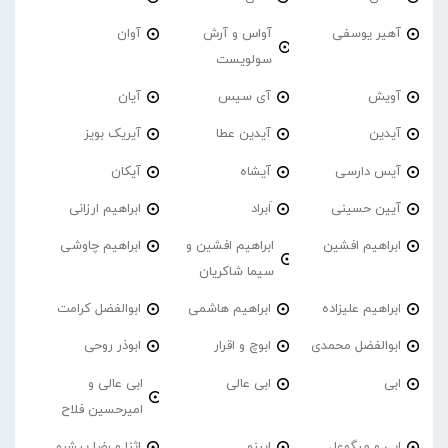
آهیر یوسفی
آواس و آرش
آوان
سولویست
آویش
آی سیس
آیان
آیدین
آیدین عطا
آیریک بویز
آیس دارسی
آیشاه
آیکان
آیین حسینی
اَبراد
ابراهیم ارزانی
ابراهیم افشین
ابراهیم افشین و
ابراهیم چاوشی
سیما شاکریان
ابراهیم علیزاده
ابراهیم هاشمی
ابوالفضل کرامت
ابوالفضل محمدی
ابوچ و اقرار
ابوذر روحی
ابی
ابی عالی
ابی عالی و
امیرحسین فلاح
ابی و میگوعل
ابینو
اثنا و رضا پیشرو