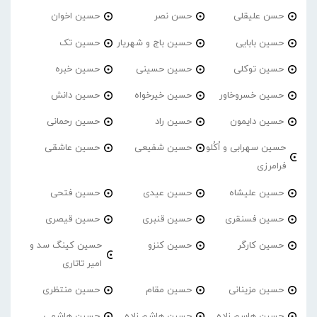
حسن علیقلی
حسن نصر
حسین اخوان
حسین بابایی
حسین باج و شهریار
حسین تک
حسین توکلی
حسین حسینی
حسین خبره
حسین خسروخاور
حسین خیرخواه
حسین دانش
حسین دایمون
حسین راد
حسین رحمانی
حسین سهرابی و اُکُلو
حسین شفیعی
حسین عاشقی
فرامرزی
حسین علیشاه
حسین عیدی
حسین فتحی
حسین فسنقری
حسین قنبری
حسین قیصری
حسین کارگر
حسین کنزو
حسین کینگ سد و
امیر تاتاری
حسین مزینانی
حسین مقام
حسین منتظری
حسین هاسم زاده
حسین هاشم زاده
حسین هاشمی