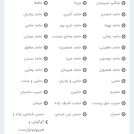
چنگیز حبیبیان
چیتا
حافظ
حامد احمدی
حامد اکبری
حامد برادران
حامد بهراد
حامد تاری پور
حامد حاجی
حامد زمانی
حامد صالح دوست
حامد عرشی
حامد ماهینی
حامد محضرنیا
حامد مطلق
حامد موسوی
حامد میرا
حامد نیسی
حامد همایون
حامد هیرمان
حامد وفایی
حامی
حامی و رادیان
حامی و صات
حامیم
حامین
حبیب حامیان
حبیب حق پرست
حجت اشرف زاده
حرمان
حسان
حسن بنی اسدی
حسن شماعی زاده و
گوگوش و
هیپهاپولوژیست