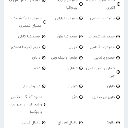
حمید هیراد و میثم
حمید و جاوید
حمید و دانیال اس اچ
اکبری
پیروزنیا
حمیدرضا اسلمی
حمیدرضا بابایی
حمیدرضا ترکاشوند و
مصباح قمصری
حمیدرضا شمیرانی
حمیدرضا علوی
حمیدرضا کابلی
حمیدرضا کاظمی
حوران
حیدر (حیدا) احمدی
خسرو پاشایی
خلسه و بیگ رفی
د دان
د دان و علیرضا جی
د های
دائم
جی
دابان
دابل او
داریوش خان
داریوش صفری
داژو
دانلود آهنگ انعکاس
و امیر اس و امیر دیان
و پوکسا
دانوش
دانیال اس اچ
دانیال کلالی