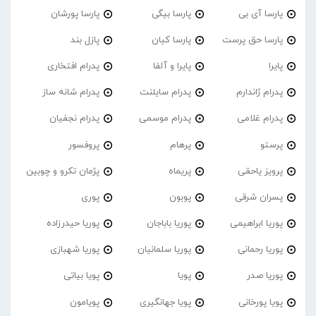
پارسا آی بی
پارسا بیگی
پارسا پورشان
پارسا حق پرست
پارسا کیان
پازل بند
پایرا
پایرا و آلفا
پدرام افتخاری
پدرام ژاندارم
پدرام‌ سایلنت
پدرام شانه ساز
پدرام غلامی
پدرام موسمی
پدرام نجفیان
پرستو
پرهام
پروفسور
پرویز یاحقی
پریماه
پژمان تکرو و چوبین
پسران شرقی
پوبون
پوری
پوریا ابراهیمی
پوریا باباجان
پوریا حیدرزاده
پوریا رحمانی
پوریا سلمانیان
پوریا شهبازی
پوریا صدر
پویا
پویا بیاتی
پویا پورخانی
پویا جهانگیری
پویامون