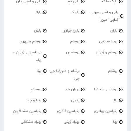
بابک ملک
بابی فم
بابی و امیر رادان
بابی و امین مهنی
بابیک
باراد
(دایی امین)
باران
بارن جباری
بایان
بردیا صادقی
برسام
برسام سپهری
برسام و ژیوان
برسامین
برسامین و ژیوان و
اِیف
برشام
برشام و علیرضا جی
برنا
جی
برهان و علیرضا
بروان بند
بسطام
بلا
بنجی
بنیا و چابو
بنیامین بهادری
بنیامین ذاکری
بنیامین مشتاقیان
بها
بهراد زینی
بهراد مشکانی