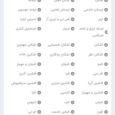
اردلان
اردلان لاوان
ارسام
ارسلان خادمی
ارسلان غلامی
ارشاد موسوی
ارور
اس تی و تیری آر
اسپین ایلیا
استاد ایرج و حامد
اسرار
اسماعیل کناری
ضرغامی
اشکان
اشکان شمسایی
اشکان مهدوی
اشکان نظر
اشکان یادگاری
اشکین 0098
اشو
اشوان
اشوان و مهیار
اف جی
افرا
افشین آذری
افشین آریا
افشین امینی
افشین سیاهپوش
افشین و مهزیار
اکسپی
الارا
الجان
الف
الموس
الون
الیاس خدمت
ام تی