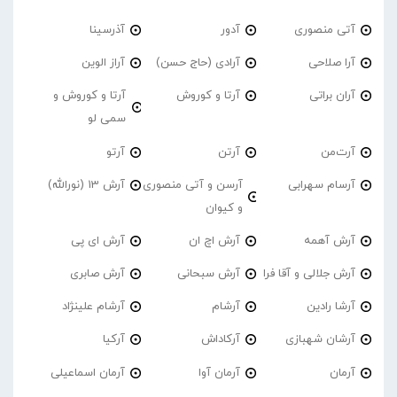
آتی منصوری
آدور
آذرسینا
آرا صلاحی
آرادی (حاج حسن)
آراز الوین
آران براتی
آرتا و کوروش
آرتا و کوروش و
سمی لو
آرت‌من
آرتن
آرتو
آرسام سهرابی
آرسن و آتی منصوری
آرش 13 (نورالله)
و کیوان
آرش آهمه
آرش اچ ان
آرش ای پی
آرش جلالی و آقا فرا
آرش سبحانی
آرش صابری
آرشا رادین
آرشام
آرشام علینژاد
آرشان شهبازی
آرکاداش
آرکیا
آرمان
آرمان آوا
آرمان اسماعیلی