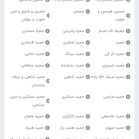
حسین هرمس و
حصمن
حصین و شایع و امیر
جاوید
خلوت و عرفان
حفیظ تک استار
حمزه رشیدی
حمزه محمدی
حمید
حمید اصغری
حمید افتخاری
حمید ام کی
حمید بیباک
حمید حامی
حمید خسروی
حمید رخشنده
حمید سلطانی
حمید سیف الله زاده
حمید شاهی
حمید شاهی و میلاد
پارسیان
حمید صارمی
حمید عسکری
حمید عسکری و امین
رستمی
حمید غلامعلی
حمید کارگران
حمید ماهان
حمید مبهم
حمید همت یار
حمید هیراد