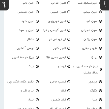
پست بعدی
پست قبلی
امیرمسعود ضیا
امین اعرابی
امین بانی
امین تیجی
امین حبیبی
امین رستمی
امین فرد
امین فیروزپور
امین کاوه
امین کاویانی
امین کیسی و فرد
امین و امید
امین یزدان
ان زی اس تو
انتظار
انزی و جنزی
اهورا کلهر
اویس آتشین
ای ج
ایدین بحری نژاد
ایرج خواجه امیری
ایرج خواجه امیری و
ایرمان
ایزاک
سالار عقیلی
ایزدمهر
ایسپ حاجی
ایکس‌ایکس‌ایکس‌پی
ایگرگ
ایلان
ایلای اکبری
ایلیا
ایلیا شمس
ایلیار
ایمان برند
ایمان تام تام
ایمان حمیدی