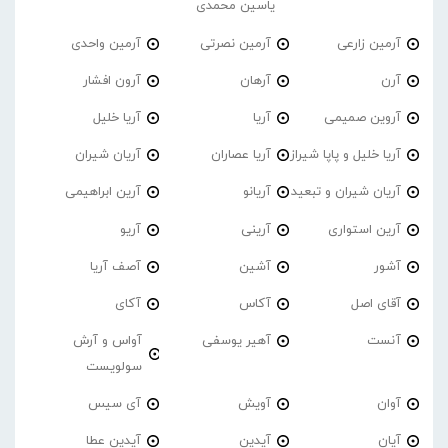
یاسین محمدی
آرمین زارعی
آرمین نصرتی
آرمین واحدی
آرن
آرهان
آرون افشار
آروین صمیمی
آریا
آریا خلیل
آریا خلیل و پاپا شیراز
آریا عصاران
آریان شیران
آریان شیران و تبعید
آریانو
آرین ابراهیمی
آرین استواری
آرینی
آریو
آشور
آشین
آصف آریا
آقای اصل
آکاس
آکای
آنست
آهیر یوسفی
آواس و آرش
سولویست
آوان
آویش
آی سیس
آیان
آیدین
آیدین عطا