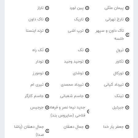
پیمان ملکی
پین لورد
تاراز
تارخ تهرانی
تاریک
تاک داون
تاک داون و سپهر
ترپ اشی
ترند اینستا
خلسه
ترول
تک
تَک راه
تکاور
توحید وحید
تودار
تورکال
توشای
تومورز
تیرداد کیانی
تیرداد محمدی
تیری ام
تینک
جاسم شعبانی
جاسم کارگر
جبرئیل
جدید نیما نصر و فرهاد
جرجیس
فلاحی (سایروس بند)
جعفر یار خدا
جمال دهقان
جمال دهقان (پاشا
صدا)