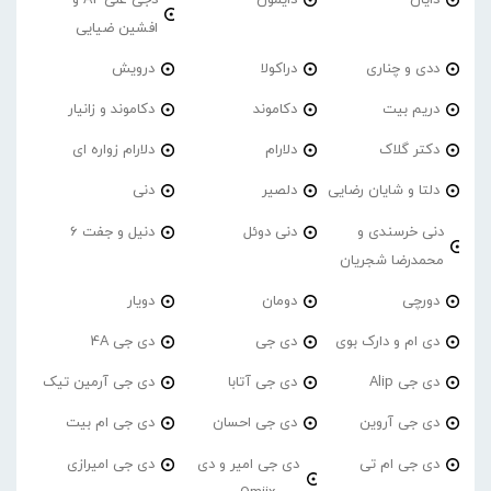
افشین ضیایی
ددی و چناری
دراکولا
درویش
دریم بیت
دکاموند
دکاموند و زانیار
دکتر گلاک
دلارام
دلارام زواره ای
دلتا و شایان رضایی
دلصیر
دنی
دنی خرسندی و
دنی دوئل
دنیل و جفت 6
محمدرضا شجریان
دورچی
دومان
دویار
دی ام و دارک بوی
دی جی
دی جی 4A
دی جی Alip
دی جی آتابا
دی جی آرمین تیک
دی جی آروین
دی جی احسان
دی جی ام بیت
دی جی ام تی
دی جی امیر و دی
دی جی امیرازی