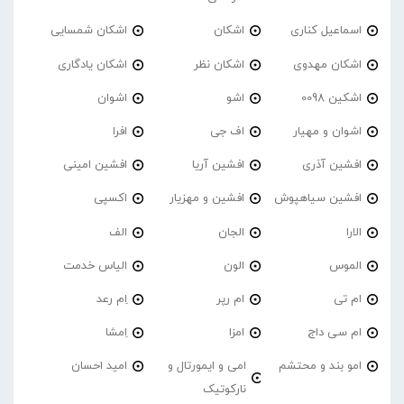
اسماعیل کناری
اشکان
اشکان شمسایی
اشکان مهدوی
اشکان نظر
اشکان یادگاری
اشکین 0098
اشو
اشوان
اشوان و مهیار
اف جی
افرا
افشین آذری
افشین آریا
افشین امینی
افشین سیاهپوش
افشین و مهزیار
اکسپی
الارا
الجان
الف
الموس
الون
الیاس خدمت
ام تی
ام رپر
اِم رعد
ام سی داج
امزا
اِمشا
امو بند و محتشم
امی و ایمورتال و
امید احسان
نارکوتیک