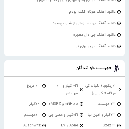
دانلود آهنگ میثاق راد و مهدی یاریان دختر شمرون
دانلود آهنگ هونام گفته بودم
دانلود آهنگ یوسف زمانی از شب بپرسید
دانلود آهنگ جی دال معجزه
دانلود آهنگ مهیار برای تو
فهرست خوانندگان
۰۱۱ریکورد (الکیا x کی
۰۲۱ کیلر و ۰۲۱
۰۲۱ مریخ
ام ۰۲۱ x کی بی)
مهستم
۰۲۱ مهستم
021Hero و 2MDRZ
021کیلر
۰۲۱کیلر و امین نیا
۰۲۱کیلر و مصی جی
۰۲۱مهستم
21 Gzez
Aone و E7
Auschwitz