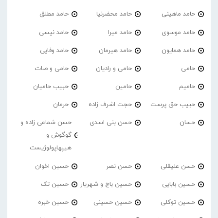
حامد ماهینی
حامد محضرنیا
حامد مطلق
حامد موسوی
حامد میرا
حامد نیسی
حامد همایون
حامد هیرمان
حامد وفایی
حامی
حامی و رادیان
حامی و صات
حامیم
حامین
حبیب حامیان
حبیب حق پرست
حجت اشرف زاده
حرمان
حسان
حسن بنی اسدی
حسن شماعی زاده و
گوگوش و
هیپهاپولوژیست
حسن علیقلی
حسن نصر
حسین اخوان
حسین بابایی
حسین باج و شهریار
حسین تک
حسین توکلی
حسین حسینی
حسین خبره