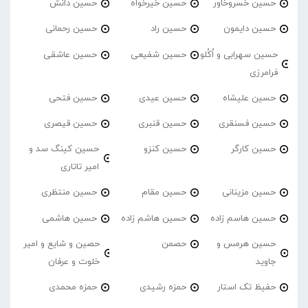
حسین خسروخاور
حسین خیرخواه
حسین دانش
حسین دایمون
حسین راد
حسین رحمانی
حسین سهرابی و اُکُلو
حسین شفیعی
حسین عاشقی
فرامرزی
حسین علیشاه
حسین عیدی
حسین فتحی
حسین فسنقری
حسین قنبری
حسین قیصری
حسین کارگر
حسین کنزو
حسین کینگ سد و
امیر تاتاری
حسین مزینانی
حسین مقام
حسین منتظری
حسین هاسم زاده
حسین هاشم زاده
حسین هاشمی
حسین هرمس و
حصمن
حصین و شایع و امیر
جاوید
خلوت و عرفان
حفیظ تک استار
حمزه رشیدی
حمزه محمدی