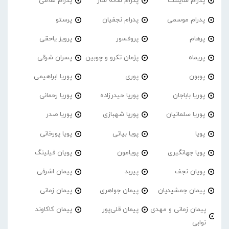
پدرام‌ سایلنت
پدرام شانه ساز
پدرام غلامی
پدرام موسمی
پدرام نجفیان
پرستو
پرهام
پروفسور
پرویز یاحقی
پریماه
پژمان تکرو و چوبین
پسران شرقی
پوبون
پوری
پوریا ابراهیمی
پوریا باباجان
پوریا حیدرزاده
پوریا رحمانی
پوریا سلمانیان
پوریا شهبازی
پوریا صدر
پویا
پویا بیاتی
پویا پورخانی
پویا جهانگیری
پویامون
پویان فیلینگ
پویان نجف
پیربد
پیمان اشرفی
پیمان جمشیدیان
پیمان جواهری
پیمان زمانی
پیمان زمانی و مهدی
پیمان قلی‌پور
پیمان کاکاوند
نوابی