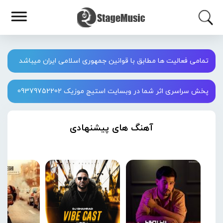
تمامی فعالیت ها مطابق با قوانین جمهوری اسلامی ایران میباشد
پخش سراسری اثر شما در وبسایت استیج موزیک 09379752202
آهنگ های پیشنهادی