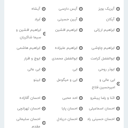
آیریک بویز
آیس دارسی
آیشاه
آیکان
آیین حسینی
اَبراد
ابراهیم ارزانی
ابراهیم افشین
ابراهیم افشین و
سیما شاکریان
ابراهیم چاوشی
ابراهیم علیزاده
ابراهیم هاشمی
ابوالفضل کرامت
ابوالفضل محمدی
ابوچ و اقرار
ابوذر روحی
ابی
ابی عالی
ابی عالی و
ابی و میگوعل
ابینو
امیرحسین فلاح
اثنا و رضا پیشرو
احد محبی
احسان آقازاده
احسان اسماعیلی
احسان پایا
احسان تهرانچی
احسان حسینی راد
احسان دریادل
احسان سلیمانی
مقدم