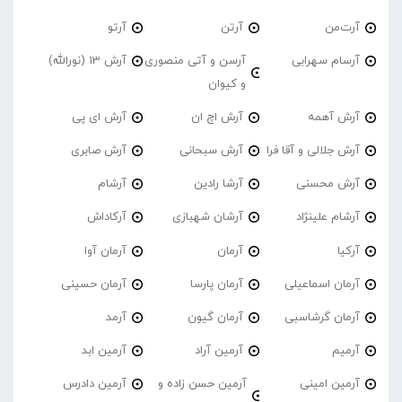
آرت‌من
آرتن
آرتو
آرسام سهرابی
آرسن و آتی منصوری
آرش 13 (نورالله)
و کیوان
آرش آهمه
آرش اچ ان
آرش ای پی
آرش جلالی و آقا فرا
آرش سبحانی
آرش صابری
آرش محسنی
آرشا رادین
آرشام
آرشام علینژاد
آرشان شهبازی
آرکاداش
آرکیا
آرمان
آرمان آوا
آرمان اسماعیلی
آرمان پارسا
آرمان حسینی
آرمان گرشاسبی
آرمان گیون
آرمد
آرمیم
آرمین آراد
آرمین ابد
آرمین امینی
آرمین حسن زاده و
آرمین دادرس