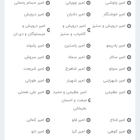
امیر چاوشی
امیر چوپانی
امیر حسام رحمانی
امیر خوشنگار
امیر دادبان
امیر درویش
امیر درویش و ستیز
امیر درویش و
امیر درویش و
کامیاب و ستیز
میستوگان و دی.ان
امیر رادریمو
امیر راستین
امیر رشوند
امیر سالار
امیر سجاد
امیر سروش
امیر سولو
امیر شاهرخ
امیر شریعت
امیر شهراینی
امیر شهیار
امیر طورانی
امیر عظیمی
امیر عظیمی و حمید
امیر علی نعمتی
صفت و احسان
علیخانی
امیر فتاح
امیر فِلو
امیر کمالی
امیر کوهی
امیر کیا
امیر لئو