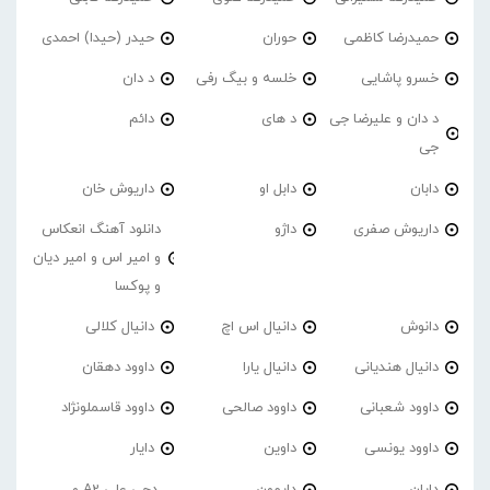
حمیدرضا کاظمی
حوران
حیدر (حیدا) احمدی
خسرو پاشایی
خلسه و بیگ رفی
د دان
د دان و علیرضا جی
د های
دائم
جی
دابان
دابل او
داریوش خان
داریوش صفری
داژو
دانلود آهنگ انعکاس
و امیر اس و امیر دیان
و پوکسا
دانوش
دانیال اس اچ
دانیال کلالی
دانیال هندیانی
دانیال یارا
داوود دهقان
داوود شعبانی
داوود صالحی
داوود قاسملونژاد
داوود یونسی
داوین
دایار
دایان
دایمون
دجی علی A2 و