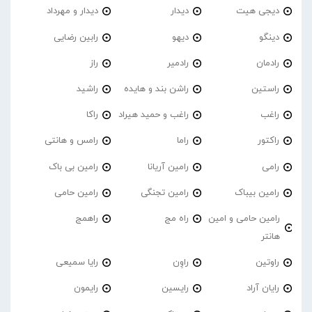
دیجی هیت
دیدار
دیدار و مهرداد
دینگو
دیهو
رابین رضایی
رادمان
رادمیر
راز
راستین
راشن بند و هایده
راشید
راغب
راغب و حمید هیراد
راکا
راکتور
راما
رامس و هانتی
رامی
رامین آریانا
رامین بی باک
رامین بیباک
رامین تجنگی
رامین حامی
رامین حامی و امین
راه مج
راهمج
هانتر
راوتین
راوِن
رایا سمیعی
رایان آراد
رایسین
رایمون