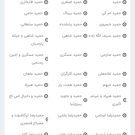
حمید
حمید اصغری
حمید افتخاری
حمید ام کی
حمید بیباک
حمید حامی
حمید خسروی
حمید رخشنده
حمید سلطانی
حمید سیف الله زاده
حمید شاهی
حمید شاهی و میلاد
پارسیان
حمید صارمی
حمید عسکری
حمید عسکری و امین
رستمی
حمید غلامعلی
حمید کارگران
حمید ماهان
حمید مبهم
حمید همت یار
حمید هیراد
حمید هیراد و میثم
حمید و جاوید
حمید و دانیال اس اچ
اکبری
پیروزنیا
حمیدرضا اسلمی
حمیدرضا بابایی
حمیدرضا ترکاشوند و
مصباح قمصری
حمیدرضا شمیرانی
حمیدرضا علوی
حمیدرضا کابلی