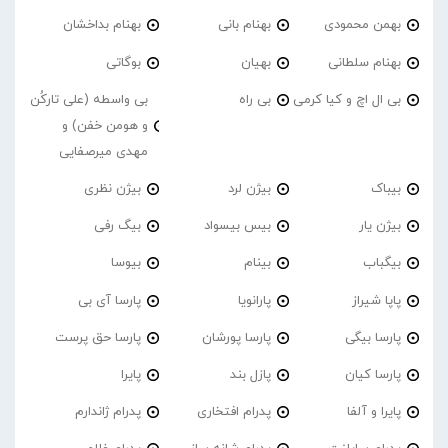
بهمن محمودی
بهنام بانی
بهنام بداخشان
بهنام سلطانی
بهیان
بوگاتی
بی ال اچ و کیا کرمی
بی راه
بی واسطه (علی تارکُن
و هومن خفن) و
مهدی میرصفایی
بیباک
بیژن لرد
بیژن نظری
بیژن یار
بیس بیسواد
بیگ رفی
بیگباب
بینام
بیوسا
پاپا شیراز
پارانویا
پارسا آی بی
پارسا بیگی
پارسا پورشان
پارسا حق پرست
پارسا کیان
پازل بند
پایرا
پایرا و آلفا
پدرام افتخاری
پدرام ژاندارم