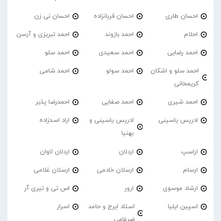
احسان طاری
احسان قربانزاده
احسان نی زن
احلام
احمد بازوند
احمد تبریزی و آرسن
احمد‌ رضایی
احمد سعیدی
احمد سلو
احمد سلو و اشکان
احمد سولو
احمد شامی
کریمخانی
احمد شیری
احمد صفایی
احمدرضا پذیر
ادریس یاسینی
ادریس یاسینی و
اراد اسدزاده
بهنیا
اراسپ
اردلان
اردلان لاوان
ارسام
ارسلان خادمی
ارسلان غلامی
ارشاد موسوی
ارور
اس تی و تیری آر
اسپین ایلیا
استاد ایرج و حامد
اسرار
ضرغامی