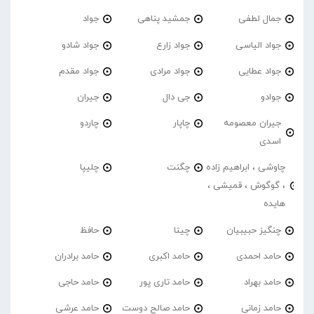
جمال لطفی
جمشید پناهی
جواد
جواد الیاسی
جواد زارع
جواد شادو
جواد عطایی
جواد مرادی
جواد مقدم
جوادو
جی دال
جیران
جیران معصومه
چاپار
چاردو
اسدی
چاوشی ، ابراهیم زاده
چگنت
چلیپا
، گوگوش ، قمیشی ،
هایده
چنگیز حبیبیان
چیتا
حافظ
حامد احمدی
حامد اکبری
حامد برادران
حامد بهراد
حامد تاری پور
حامد حاجی
حامد زمانی
حامد صالح دوست
حامد عرشی