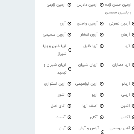
آرمین حسن زاده
آرمین دادرس
آرمین زارعی
و یاسین محمدی
آرمین نصرتی
آرمین واحدی
آرن
آرهان
آرون افشار
آروین صمیمی
آریا
آریا خلیل
آریا خلیل و پاپا
شیراز
آریا عصاران
آریان شیران
آریان شیران و
تبعید
آریانو
آرین ابراهیمی
آرین استواری
آرینی
آریو
آشور
آشین
آصف آریا
آقای اصل
آکاس
آکای
آنست
آهیر یوسفی
آواس و آرش
آوان