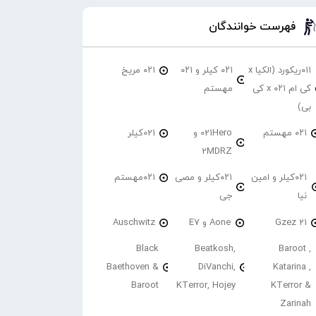
فهرست خوانندگان
۰۱۱ریکورد (الکیا x
۰۲۱ کیلر و ۰۲۱
۰۲۱ مریخ
کی ام ۰۲۱ x کی
مهستم
بی)
۰۲۱ مهستم
021Hero و
021کیلر
2MDRZ
۰۲۱کیلر و امین
۰۲۱کیلر و مصی
۰۲۱مهستم
نیا
جی
21 Gzez
Aone و E7
Auschwitz
Black
Beatkosh,
Baroot ,
Baethoven &
DiVanchi,
Katarina ,
Baroot
KTerror, Hojey
KTerror &
Zarinah