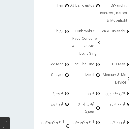
Fen
DJ Bankruptcy
DiVanchi ,
Ivankov , Baroot
& Moonlight
h.80
Fiinbroskiie ,
Fen & DiVanchi
Paco Corleone
& Lil Five Six –
Let It Sing
Kee Mee
Ice Tha One
HD Man
Shayne
Minel
Mercury & Mc
Device
آتی منصوری
آدور
آذرسینا
آرا صلاحی
آرادی (حاج
آراز الوین
حسن)
آران براتی
آرتا و کوروش
آرتا و کوروش و