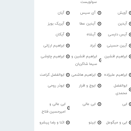
سولویست
آویش
آی سیس
آیان
آیدین
آیدین عطا
آیریک بویز
آیس دارسی
آیشاه
آیکان
آیین حسینی
اَبراد
ابراهیم ارزانی
ابراهیم افشین
ابراهیم افشین و
ابراهیم چاوشی
سیما شاکریان
ابراهیم علیزاده
ابراهیم هاشمی
ابوالفضل کرامت
ابوالفضل
ابوچ و اقرار
ابوذر روحی
محمدی
ابی
ابی عالی
ابی عالی و
امیرحسین فلاح
ابی و میگوعل
ابینو
اثنا و رضا پیشرو