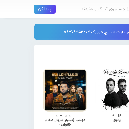
استیج موزیک 09379752202
پازل بند
علی لهراسبی
پاتوق
مهتاب (تیتراژ سریال صفا با
خانواده)