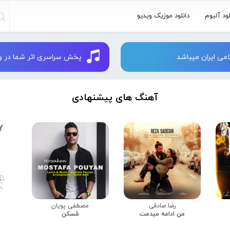
لود آلبوم
دانلود موزیک ویدیو
می ایران میباشد
پخش سراسری اثر شما در وبسایت 
آهنگ های پیشنهادی
رضا صادقی
مصطفی پویان
من ادامه میدمت
مُسکن