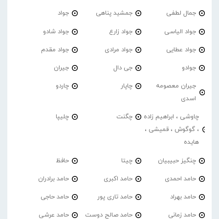
جمال لطفی
جمشید پناهی
جواد
جواد الیاسی
جواد زارع
جواد شادو
جواد عطایی
جواد مرادی
جواد مقدم
جوادو
جی دال
جیران
جیران معصومه
چاپار
چاردو
اسدی
چاوشی ، ابراهیم زاده
چگنت
چلیپا
، گوگوش ، قمیشی ،
هایده
چنگیز حبیبیان
چیتا
حافظ
حامد احمدی
حامد اکبری
حامد برادران
حامد بهراد
حامد تاری پور
حامد حاجی
حامد زمانی
حامد صالح دوست
حامد عرشی