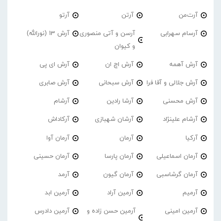
آرت‌من
آرتن
آرتو
آرسام سهرابی
آرسن و آتی منصوری
آرش 13 (نورالله)
و کیوان
آرش آهمه
آرش اچ ان
آرش ای پی
آرش جلالی و آقا فرا
آرش سبحانی
آرش صابری
آرش محسنی
آرشا رادین
آرشام
آرشام علینژاد
آرشان شهبازی
آرکاداش
آرکیا
آرمان
آرمان آوا
آرمان اسماعیلی
آرمان پارسا
آرمان حسینی
آرمان گرشاسبی
آرمان گیون
آرمد
آرمیم
آرمین آراد
آرمین ابد
آرمین امینی
آرمین حسن زاده و
آرمین دادرس