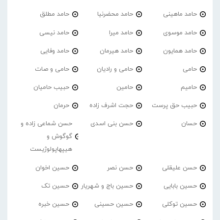
حامد ماهینی
حامد محضرنیا
حامد مطلق
حامد موسوی
حامد میرا
حامد نیسی
حامد همایون
حامد هیرمان
حامد وفایی
حامی
حامی و رادیان
حامی و صات
حامیم
حامین
حبیب حامیان
حبیب حق پرست
حجت اشرف زاده
حرمان
حسان
حسن بنی اسدی
حسن شماعی زاده و
گوگوش و
هیپهاپولوژیست
حسن علیقلی
حسن نصر
حسین اخوان
حسین بابایی
حسین باج و شهریار
حسین تک
حسین توکلی
حسین حسینی
حسین خبره