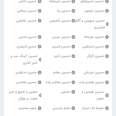
حسین خسروخاور
حسین خیرخواه
حسین دانش
حسین دایمون
حسین راد
حسین رحمانی
حسین سهرابی و اُکُلو
حسین شفیعی
حسین عاشقی
فرامرزی
حسین علیشاه
حسین عیدی
حسین فتحی
حسین فسنقری
حسین قنبری
حسین قیصری
حسین کارگر
حسین کنزو
حسین کینگ سد و
امیر تاتاری
حسین مزینانی
حسین مقام
حسین منتظری
حسین هاسم زاده
حسین هاشم زاده
حسین هاشمی
حسین هرمس و
حصمن
حصین و شایع و امیر
جاوید
خلوت و عرفان
حفیظ تک استار
حمزه رشیدی
حمزه محمدی