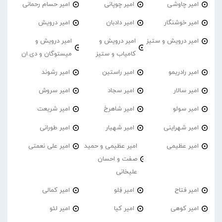
امیر چاوشی
امیر چوپانی
امیر حسام رحمانی
امیر خوشنگار
امیر دادبان
امیر درویش
امیر درویش و ستیز
امیر درویش و
امیر درویش و
کامیاب و ستیز
میستوگان و دی.ان
امیر رادریمو
امیر راستین
امیر رشوند
امیر سالار
امیر سجاد
امیر سروش
امیر سولو
امیر شاهرخ
امیر شریعت
امیر شهراینی
امیر شهیار
امیر طورانی
امیر عظیمی
امیر عظیمی و حمید
امیر علی نعمتی
صفت و احسان
علیخانی
امیر فتاح
امیر فِلو
امیر کمالی
امیر کوهی
امیر کیا
امیر لئو