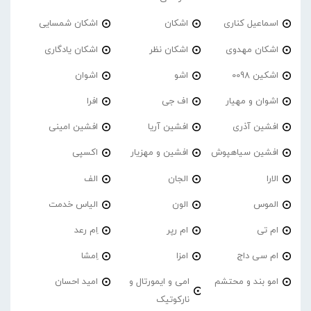
اسماعیل کناری
اشکان
اشکان شمسایی
اشکان مهدوی
اشکان نظر
اشکان یادگاری
اشکین 0098
اشو
اشوان
اشوان و مهیار
اف جی
افرا
افشین آذری
افشین آریا
افشین امینی
افشین سیاهپوش
افشین و مهزیار
اکسپی
الارا
الجان
الف
الموس
الون
الیاس خدمت
ام تی
ام رپر
اِم رعد
ام سی داج
امزا
اِمشا
امو بند و محتشم
امی و ایمورتال و
امید احسان
نارکوتیک