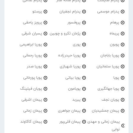
پدرام‌ سایلنت
پدرام شانه ساز
پدرام غلامی
پدرام موسمی
پدرام نجفیان
پرستو
پرهام
پروفسور
پرویز یاحقی
پریماه
پژمان تکرو و چوبین
پسران شرقی
پوبون
پوری
پوریا ابراهیمی
پوریا باباجان
پوریا حیدرزاده
پوریا رحمانی
پوریا سلمانیان
پوریا شهبازی
پوریا صدر
پویا
پویا بیاتی
پویا پورخانی
پویا جهانگیری
پویامون
پویان فیلینگ
پویان نجف
پیربد
پیمان اشرفی
پیمان جمشیدیان
پیمان جواهری
پیمان زمانی
پیمان زمانی و مهدی
پیمان قلی‌پور
پیمان کاکاوند
نوابی