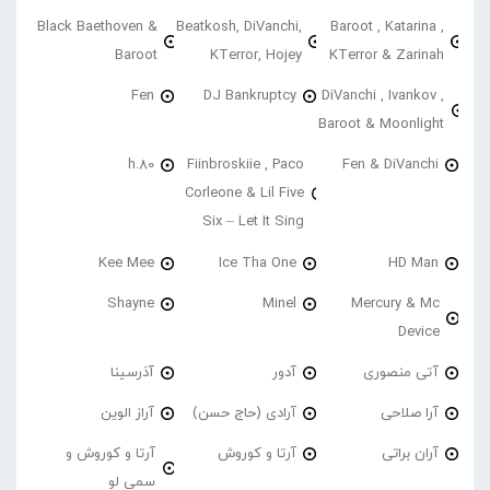
Black Baethoven &
Beatkosh, DiVanchi,
Baroot , Katarina ,
Baroot
KTerror, Hojey
KTerror & Zarinah
Fen
DJ Bankruptcy
DiVanchi , Ivankov ,
Baroot & Moonlight
h.80
Fiinbroskiie , Paco
Fen & DiVanchi
Corleone & Lil Five
Six – Let It Sing
Kee Mee
Ice Tha One
HD Man
Shayne
Minel
Mercury & Mc
Device
آتی منصوری
آدور
آذرسینا
آرا صلاحی
آرادی (حاج حسن)
آراز الوین
آران براتی
آرتا و کوروش
آرتا و کوروش و
سمی لو