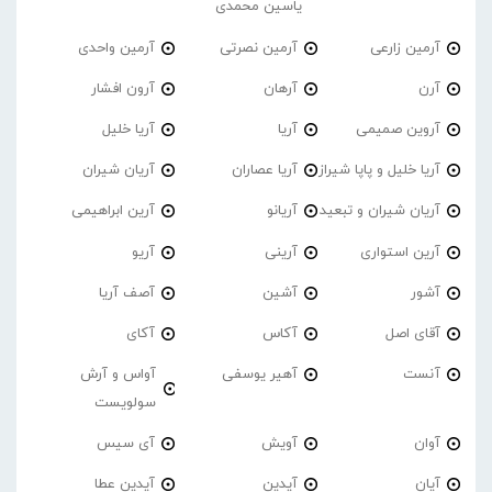
یاسین محمدی
آرمین زارعی
آرمین نصرتی
آرمین واحدی
آرن
آرهان
آرون افشار
آروین صمیمی
آریا
آریا خلیل
آریا خلیل و پاپا شیراز
آریا عصاران
آریان شیران
آریان شیران و تبعید
آریانو
آرین ابراهیمی
آرین استواری
آرینی
آریو
آشور
آشین
آصف آریا
آقای اصل
آکاس
آکای
آنست
آهیر یوسفی
آواس و آرش
سولویست
آوان
آویش
آی سیس
آیان
آیدین
آیدین عطا