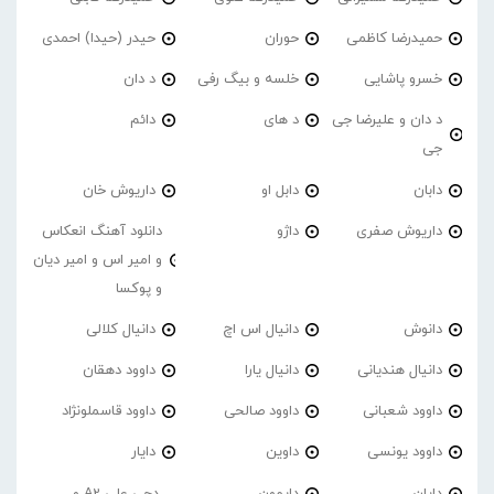
حمیدرضا کاظمی
حوران
حیدر (حیدا) احمدی
خسرو پاشایی
خلسه و بیگ رفی
د دان
د دان و علیرضا جی
د های
دائم
جی
دابان
دابل او
داریوش خان
داریوش صفری
داژو
دانلود آهنگ انعکاس
و امیر اس و امیر دیان
و پوکسا
دانوش
دانیال اس اچ
دانیال کلالی
دانیال هندیانی
دانیال یارا
داوود دهقان
داوود شعبانی
داوود صالحی
داوود قاسملونژاد
داوود یونسی
داوین
دایار
دایان
دایمون
دجی علی A2 و