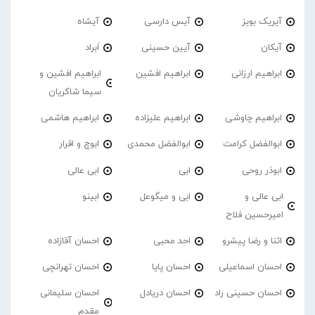
آیریک بویز
آیس دارسی
آیشاه
آیکان
آیین حسینی
اَبراد
ابراهیم ارزانی
ابراهیم افشین
ابراهیم افشین و
سیما شاکریان
ابراهیم چاوشی
ابراهیم علیزاده
ابراهیم هاشمی
ابوالفضل کرامت
ابوالفضل محمدی
ابوچ و اقرار
ابوذر روحی
ابی
ابی عالی
ابی عالی و
ابی و میگوعل
ابینو
امیرحسین فلاح
اثنا و رضا پیشرو
احد محبی
احسان آقازاده
احسان اسماعیلی
احسان پایا
احسان تهرانچی
احسان حسینی راد
احسان دریادل
احسان سلیمانی
مقدم