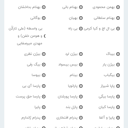
بهمن محمودی
بهنام بانی
بهنام بداخشان
بهنام سلطانی
بهیان
بوگاتی
بی ال اچ و کیا کرمی
بی راه
بی واسطه (علی تارکُن
و هومن خفن) و
مهدی میرصفایی
بیباک
بیژن لرد
بیژن نظری
بیژن یار
بیس بیسواد
بیگ رفی
بیگباب
بینام
بیوسا
پاپا شیراز
پارانویا
پارسا آی بی
پارسا بیگی
پارسا پورشان
پارسا حق پرست
پارسا کیان
پازل بند
پایرا
پایرا و آلفا
پدرام افتخاری
پدرام ژاندارم