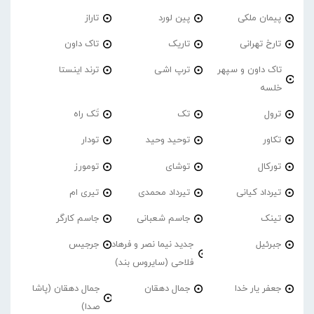
پیمان ملکی
پین لورد
تاراز
تارخ تهرانی
تاریک
تاک داون
تاک داون و سپهر
ترپ اشی
ترند اینستا
خلسه
ترول
تک
تَک راه
تکاور
توحید وحید
تودار
تورکال
توشای
تومورز
تیرداد کیانی
تیرداد محمدی
تیری ام
تینک
جاسم شعبانی
جاسم کارگر
جبرئیل
جدید نیما نصر و فرهاد
جرجیس
فلاحی (سایروس بند)
جعفر یار خدا
جمال دهقان
جمال دهقان (پاشا
صدا)