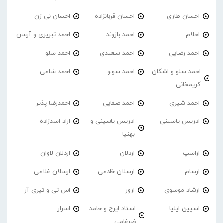
احسان طاری
احسان قربانزاده
احسان نی زن
احلام
احمد بازوند
احمد تبریزی و آرسن
احمد‌ رضایی
احمد سعیدی
احمد سلو
احمد سلو و اشکان
احمد سولو
احمد شامی
کریمخانی
احمد شیری
احمد صفایی
احمدرضا پذیر
ادریس یاسینی
ادریس یاسینی و
اراد اسدزاده
بهنیا
اراسپ
اردلان
اردلان لاوان
ارسام
ارسلان خادمی
ارسلان غلامی
ارشاد موسوی
ارور
اس تی و تیری آر
اسپین ایلیا
استاد ایرج و حامد
اسرار
ضرغامی