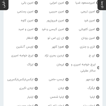
پست بعدی
پست قبلی
امیرمسعود ضیا
امین اعرابی
امین بانی
امین تیجی
امین حبیبی
امین رستمی
امین فرد
امین فیروزپور
امین کاوه
امین کاویانی
امین کیسی و فرد
امین و امید
امین یزدان
ان زی اس تو
انتظار
انزی و جنزی
اهورا کلهر
اویس آتشین
ای ج
ایدین بحری نژاد
ایرج خواجه امیری
ایرج خواجه امیری و
ایرمان
ایزاک
سالار عقیلی
ایزدمهر
ایسپ حاجی
ایکس‌ایکس‌ایکس‌پی
ایگرگ
ایلان
ایلای اکبری
ایلیا
ایلیا شمس
ایلیار
ایمان برند
ایمان تام تام
ایمان حمیدی