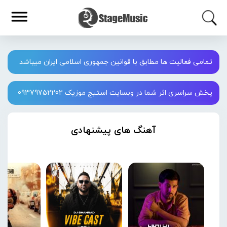
تمامی فعالیت ها مطابق با قوانین جمهوری اسلامی ایران میباشد
پخش سراسری اثر شما در وبسایت استیج موزیک 09379752202
آهنگ های پیشنهادی