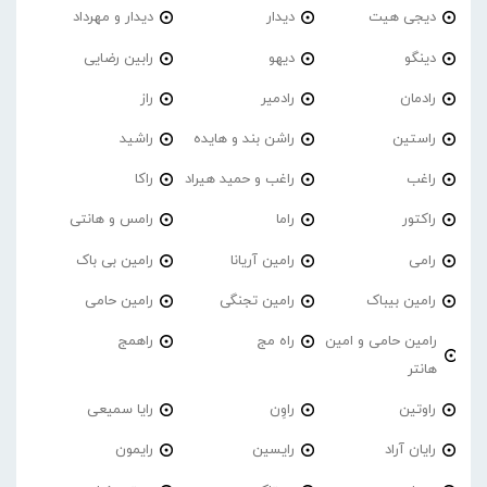
دیجی هیت
دیدار
دیدار و مهرداد
دینگو
دیهو
رابین رضایی
رادمان
رادمیر
راز
راستین
راشن بند و هایده
راشید
راغب
راغب و حمید هیراد
راکا
راکتور
راما
رامس و هانتی
رامی
رامین آریانا
رامین بی باک
رامین بیباک
رامین تجنگی
رامین حامی
رامین حامی و امین
راه مج
راهمج
هانتر
راوتین
راوِن
رایا سمیعی
رایان آراد
رایسین
رایمون