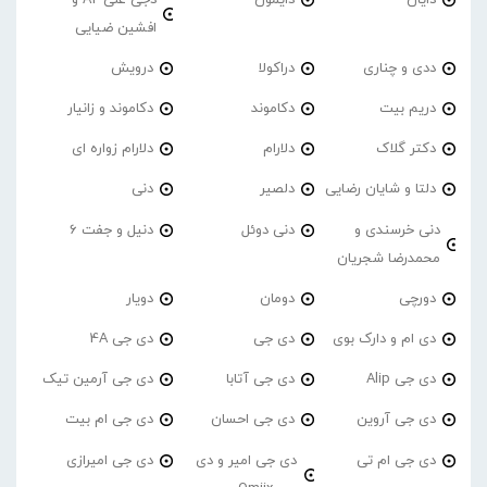
افشین ضیایی
ددی و چناری
دراکولا
درویش
دریم بیت
دکاموند
دکاموند و زانیار
دکتر گلاک
دلارام
دلارام زواره ای
دلتا و شایان رضایی
دلصیر
دنی
دنی خرسندی و
دنی دوئل
دنیل و جفت 6
محمدرضا شجریان
دورچی
دومان
دویار
دی ام و دارک بوی
دی جی
دی جی 4A
دی جی Alip
دی جی آتابا
دی جی آرمین تیک
دی جی آروین
دی جی احسان
دی جی ام بیت
دی جی ام تی
دی جی امیر و دی
دی جی امیرازی