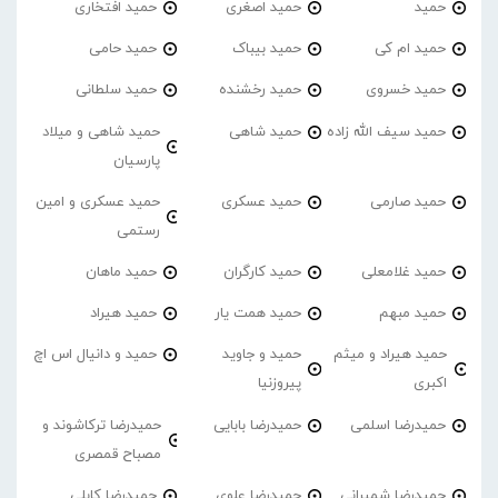
حمید
حمید اصغری
حمید افتخاری
حمید ام کی
حمید بیباک
حمید حامی
حمید خسروی
حمید رخشنده
حمید سلطانی
حمید سیف الله زاده
حمید شاهی
حمید شاهی و میلاد
پارسیان
حمید صارمی
حمید عسکری
حمید عسکری و امین
رستمی
حمید غلامعلی
حمید کارگران
حمید ماهان
حمید مبهم
حمید همت یار
حمید هیراد
حمید هیراد و میثم
حمید و جاوید
حمید و دانیال اس اچ
اکبری
پیروزنیا
حمیدرضا اسلمی
حمیدرضا بابایی
حمیدرضا ترکاشوند و
مصباح قمصری
حمیدرضا شمیرانی
حمیدرضا علوی
حمیدرضا کابلی