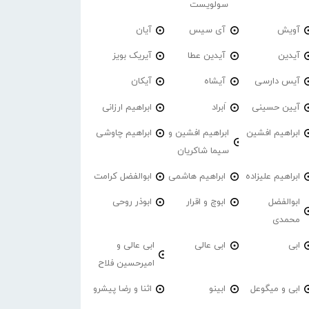
سولویست
آویش
آی سیس
آیان
آیدین
آیدین عطا
آیریک بویز
آیس دارسی
آیشاه
آیکان
آیین حسینی
اَبراد
ابراهیم ارزانی
ابراهیم افشین
ابراهیم افشین و
ابراهیم چاوشی
سیما شاکریان
ابراهیم علیزاده
ابراهیم هاشمی
ابوالفضل کرامت
ابوالفضل
ابوچ و اقرار
ابوذر روحی
محمدی
ابی
ابی عالی
ابی عالی و
امیرحسین فلاح
ابی و میگوعل
ابینو
اثنا و رضا پیشرو