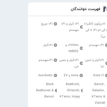
فهرست خوانندگان
۰۱۱ریکورد (الکیا x
۰۲۱ کیلر و ۰۲۱
۰۲۱ مریخ
کی ام ۰۲۱ x کی
مهستم
بی)
۰۲۱ مهستم
021Hero و
021کیلر
2MDRZ
۰۲۱کیلر و امین
۰۲۱کیلر و مصی
۰۲۱مهستم
نیا
جی
21 Gzez
Aone و E7
Auschwitz
Black
Beatkosh,
Baroot ,
Baethoven &
DiVanchi,
Katarina ,
Baroot
KTerror, Hojey
KTerror &
Zarinah