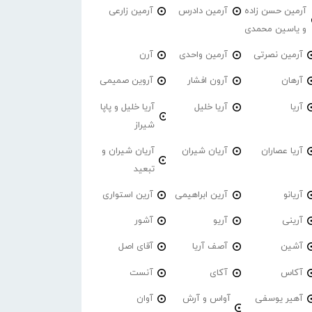
آرمین حسن زاده
آرمین دادرس
آرمین زارعی
و یاسین محمدی
آرمین نصرتی
آرمین واحدی
آرن
آرهان
آرون افشار
آروین صمیمی
آریا
آریا خلیل
آریا خلیل و پاپا
شیراز
آریا عصاران
آریان شیران
آریان شیران و
تبعید
آریانو
آرین ابراهیمی
آرین استواری
آرینی
آریو
آشور
آشین
آصف آریا
آقای اصل
آکاس
آکای
آنست
آهیر یوسفی
آواس و آرش
آوان