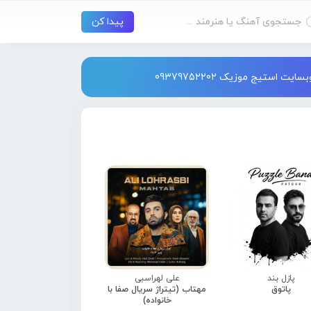
استیج موزیک 09379752202
پازل بند
علی لهراسبی
پاتوق
مهتاب (تیتراژ سریال صفا با
خانواده)