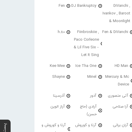
Fen
DJ Bankruptcy
DiVanchi ,
Ivankov , Baroot
& Moonlight
h.80
Fiinbroskiie ,
Fen & DiVanchi
Paco Corleone
& Lil Five Six –
Let It Sing
Kee Mee
Ice Tha One
HD Man
Shayne
Minel
Mercury & Mc
Device
آتی منصوری
آدور
آذرسینا
آرا صلاحی
آرادی (حاج
آراز الوین
حسن)
آران براتی
آرتا و کوروش
آرتا و کوروش و