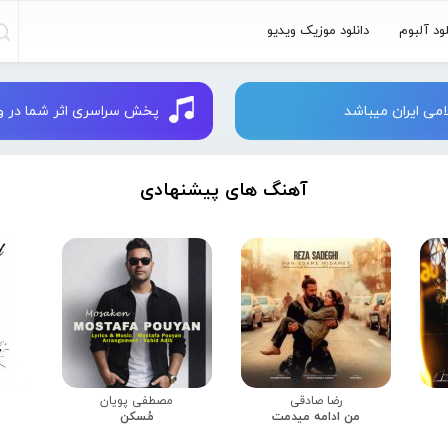
لود آلبوم
دانلود موزیک ویدیو
می ایران میباشد
پخش سراسری اثر شما در وبسایت 
آهنگ های پیشنهادی
رضا صادقی
مصطفی پویان
من ادامه میدمت
مُسکن