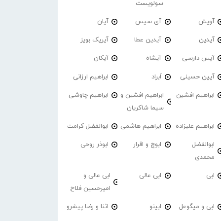
سولویست
آویش
آی سیس
آیان
آیدین
آیدین عطا
آیریک بویز
آیس دارسی
آیشاه
آیکان
آیین حسینی
اَبراد
ابراهیم ارزانی
ابراهیم افشین
ابراهیم افشین و
ابراهیم چاوشی
سیما شاکریان
ابراهیم علیزاده
ابراهیم هاشمی
ابوالفضل کرامت
ابوالفضل
ابوچ و اقرار
ابوذر روحی
محمدی
ابی
ابی عالی
ابی عالی و
امیرحسین فلاح
ابی و میگوعل
ابینو
اثنا و رضا پیشرو