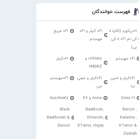
فهرست خوانندگان
۰۱۱ریکورد (الکیا x
۰۲۱ کیلر و ۰۲۱
۰۲۱ مریخ
کی ام ۰۲۱ x کی
مهستم
بی)
۰۲۱ مهستم
021Hero و
021کیلر
2MDRZ
۰۲۱کیلر و امین
۰۲۱کیلر و مصی
۰۲۱مهستم
نیا
جی
21 Gzez
Aone و E7
Auschwitz
Black
Beatkosh,
Baroot ,
Baethoven &
DiVanchi,
Katarina ,
Baroot
KTerror, Hojey
KTerror &
Zarinah