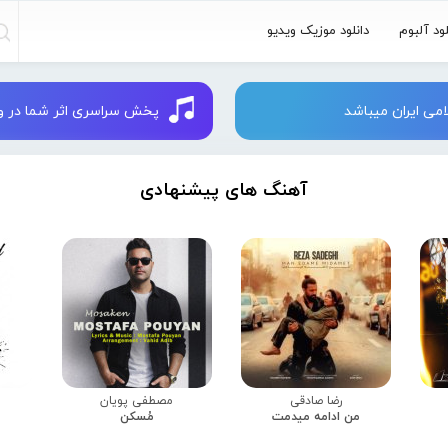
لود آلبوم
دانلود موزیک ویدیو
می ایران میباشد
پخش سراسری اثر شما در وبسایت 
آهنگ های پیشنهادی
رضا صادقی
مصطفی پویان
من ادامه میدمت
مُسکن