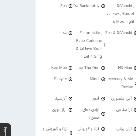
Fen
DJ Bankruptcy
DiVanchi ,
Ivankov , Baroot
& Moonlight
h.80
Fiinbroskiie ,
Fen & DiVanchi
Paco Corleone
& Lil Five Six –
Let It Sing
Kee Mee
Ice Tha One
HD Man
Shayne
Minel
Mercury & Mc
Device
آتی منصوری
آدور
آذرسینا
آرا صلاحی
آرادی (حاج
آراز الوین
حسن)
آران براتی
آرتا و کوروش
آرتا و کوروش و