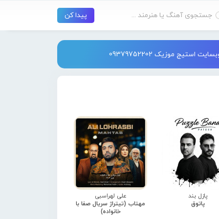
استیج موزیک 09379752202
پازل بند
علی لهراسبی
پاتوق
مهتاب (تیتراژ سریال صفا با
خانواده)