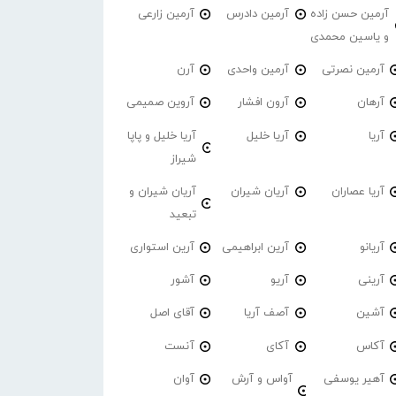
آرمین حسن زاده
آرمین دادرس
آرمین زارعی
و یاسین محمدی
آرمین نصرتی
آرمین واحدی
آرن
آرهان
آرون افشار
آروین صمیمی
آریا
آریا خلیل
آریا خلیل و پاپا
شیراز
آریا عصاران
آریان شیران
آریان شیران و
تبعید
آریانو
آرین ابراهیمی
آرین استواری
آرینی
آریو
آشور
آشین
آصف آریا
آقای اصل
آکاس
آکای
آنست
آهیر یوسفی
آواس و آرش
آوان