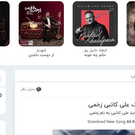
فرهاد خلیل پور
شهریار
حالم چه خوبه
از دوست داشتن
می
بدون نظر
گ علی کاتبی زخمی
ید
علی کاتبی
به نام زخمی
Download New Song
Ali 