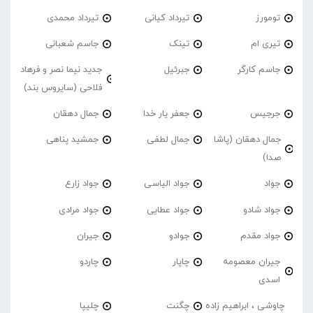
تومورز
تیرداد کیانی
تیرداد محمدی
تیری ام
تینک
جاسم شعبانی
جاسم کارگر
جبرئیل
جدید نیما نصر و فرهاد
فلاحی (سایروس بند)
جرجیس
جعفر یار خدا
جمال دهقان
جمال دهقان (پاشا
جمال لطفی
جمشید پناهی
صدا)
جواد
جواد الیاسی
جواد زارع
جواد شادو
جواد عطایی
جواد مرادی
جواد مقدم
جوادو
جیران
جیران معصومه
چاپار
چاردو
اسدی
چاوشی ، ابراهیم زاده
چگنت
چلیپا