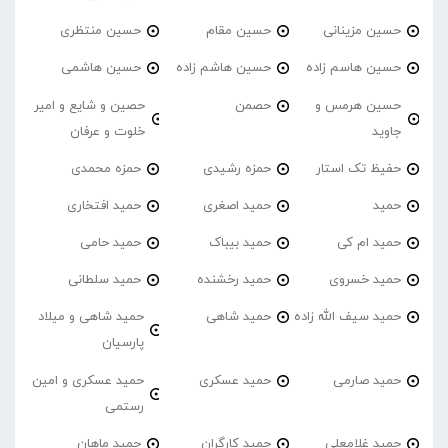
حسین مزینانی
حسین مقام
حسین منتظری
حسین هاسم زاده
حسین هاشم زاده
حسین هاشمی
حسین هرمس و
حصمن
حصین و شایع و امیر
جاوید
خلوت و عرفان
حفیظ تک استار
حمزه رشیدی
حمزه محمدی
حمید
حمید اصغری
حمید افتخاری
حمید ام کی
حمید بیباک
حمید حامی
حمید خسروی
حمید رخشنده
حمید سلطانی
حمید سیف الله زاده
حمید شاهی
حمید شاهی و میلاد
پارسیان
حمید صارمی
حمید عسکری
حمید عسکری و امین
رستمی
حمید غلامعلی
حمید کارگران
حمید ماهان