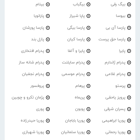
بیگ رفی
بیگباب
بینام
بیوسا
پاپا شیراز
پارانویا
پارسا آی بی
پارسا بیگی
پارسا پورشان
پارسا حق پرست
پارسا کیان
پازل بند
پایرا
پایرا و آلفا
پدرام افتخاری
پدرام ژاندارم
پدرام‌ سایلنت
پدرام شانه ساز
پدرام غلامی
پدرام موسمی
پدرام نجفیان
پرستو
پرهام
پروفسور
پرویز یاحقی
پریماه
پژمان تکرو و چوبین
پسران شرقی
پوبون
پوری
پوریا ابراهیمی
پوریا باباجان
پوریا حیدرزاده
پوریا رحمانی
پوریا سلمانیان
پوریا شهبازی