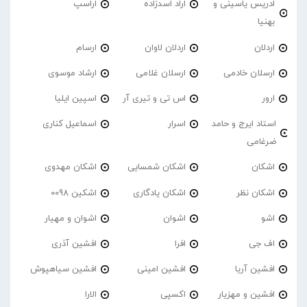
ادریس یاسینی و
اراد اسدزاده
اراسپ
بهنیا
اردلان
اردلان لاوان
ارسام
ارسلان خادمی
ارسلان غلامی
ارشاد موسوی
ارور
اس تی و تیری آر
اسپین ایلیا
استاد ایرج و حامد
اسرار
اسماعیل کناری
ضرغامی
اشکان
اشکان شمسایی
اشکان مهدوی
اشکان نظر
اشکان یادگاری
اشکین 0098
اشو
اشوان
اشوان و مهیار
اف جی
افرا
افشین آذری
افشین آریا
افشین امینی
افشین سیاهپوش
افشین و مهزیار
اکسپی
الارا