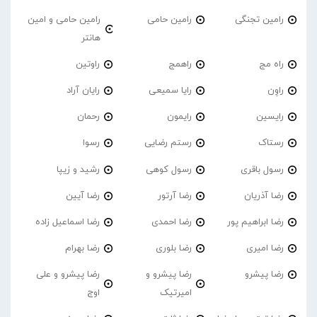
رامین تجنگی
رامین حامی
رامین حامی و امین
هانتر
راه مج
راهمج
راوتین
راوِن
رایا سمیعی
رایان آراد
رایسین
رایمون
رحمان
رستاک
رستم رضایی
رسوا
رسول باقری
رسول کوهی
رشید و زیپا
رضا آذریان
رضا آرتور
رضا آیین
رضا ابراهیم پور
رضا احمدی
رضا اسماعیل زاده
رضا امیری
رضا بلوری
رضا بهرام
رضا پیشرو
رضا پیشرو و
رضا پیشرو و علی
امیرتیک
اوج