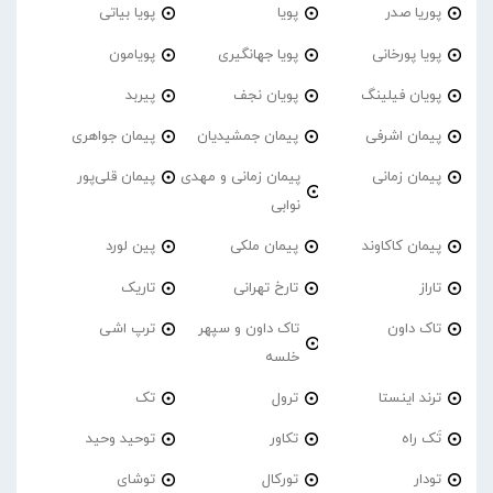
پوریا صدر
پویا
پویا بیاتی
پویا پورخانی
پویا جهانگیری
پویامون
پویان فیلینگ
پویان نجف
پیربد
پیمان اشرفی
پیمان جمشیدیان
پیمان جواهری
پیمان زمانی
پیمان زمانی و مهدی
پیمان قلی‌پور
نوابی
پیمان کاکاوند
پیمان ملکی
پین لورد
تاراز
تارخ تهرانی
تاریک
تاک داون
تاک داون و سپهر
ترپ اشی
خلسه
ترند اینستا
ترول
تک
تَک راه
تکاور
توحید وحید
تودار
تورکال
توشای