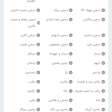
موبیتز
دیجی بهزاد O2
دیجی بیک
دیجی حمید خارجی
دیجی رانکس
دیجی رضا مرادی
دیجی رهام و مجید
مکس
دیجی سلیم
دیجی شهباز
دیجی کارن
دیجی مپ
دیجی همایون
دیجی هیت
دیدار
دیدار و مهرداد
دینگو
دیهو
رابین رضایی
رادمان
رادمیر
راز
راستین
راشن بند و هایده
راشید
راغب
راغب و حمید هیراد
راکا
راکتور
راما
رامس و هانتی
رامی
رامین آریانا
رامین بی باک
رامین بیباک