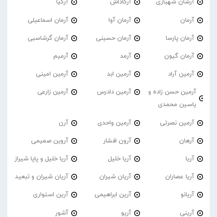
آرشان شهبازی
آرکاداش
آرکیا
آرمان
آرمان آوا
آرمان اسماعیلی
آرمان پارسا
آرمان حسینی
آرمان گرشاسبی
آرمان گیون
آرمد
آرمیم
آرمین آراد
آرمین ابد
آرمین امینی
آرمین حسن زاده و
آرمین دادرس
آرمین زارعی
یاسین محمدی
آرمین نصرتی
آرمین واحدی
آرن
آرهان
آرون افشار
آروین صمیمی
آریا
آریا خلیل
آریا خلیل و پاپا شیراز
آریا عصاران
آریان شیران
آریان شیران و تبعید
آریانو
آرین ابراهیمی
آرین استواری
آرینی
آریو
آشور