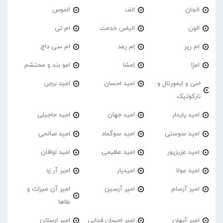
الجان
الف
الموس
الون
الیاس خدمت
ام تی
ام رپر
اِم رعد
ام سی داج
امزا
اِمشا
امو بند و محتشم
امی و ایمورتال و
امید احسان
امید برجی
نارکوتیک
امید پایدار
امید جهان
امید حاجیلی
امید سوسنی
امید سوگماد
امید صالحی
امید عزیزپور
امید عظیمی
امید لوافان
امید مولا
امیدیار
امیر آر زد
امیر آرسام
امیر آرسین
امیر آن میراث و
طاها
امیر آیهان
امیر احسان فدایی
امیر ارسلان