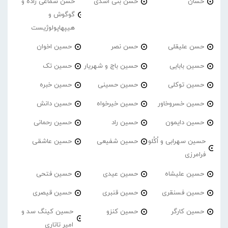
حسان
حسن بنی اسدی
حسن شماعی زاده و
گوگوش و
هیپهاپولوژیست
حسن علیقلی
حسن نصر
حسین اخوان
حسین بابایی
حسین باج و شهریار
حسین تک
حسین توکلی
حسین حسینی
حسین خبره
حسین خسروخاور
حسین خیرخواه
حسین دانش
حسین دایمون
حسین راد
حسین رحمانی
حسین سهرابی و اُکُلو
حسین شفیعی
حسین عاشقی
فرامرزی
حسین علیشاه
حسین عیدی
حسین فتحی
حسین فسنقری
حسین قنبری
حسین قیصری
حسین کارگر
حسین کنزو
حسین کینگ سد و
امیر تاتاری