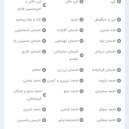
ابی
ابی عالی
ابی عالی و
امیرحسین فلاح
ابی و میگوعل
ابینو
اثنا و رضا پیشرو
احد محبی
احسان آقازاده
احسان اسماعیلی
احسان پایا
احسان تهرانچی
احسان حسینی راد
احسان دریادل
احسان سلیمانی
احسان طاری
مقدم
احسان قربانزاده
احسان نی زن
احلام
احمد بازوند
احمد تبریزی و آرسن
احمد‌ رضایی
احمد سعیدی
احمد سلو
احمد سلو و اشکان
کریمخانی
احمد سولو
احمد شامی
احمد شیری
احمد صفایی
احمدرضا پذیر
ادریس یاسینی