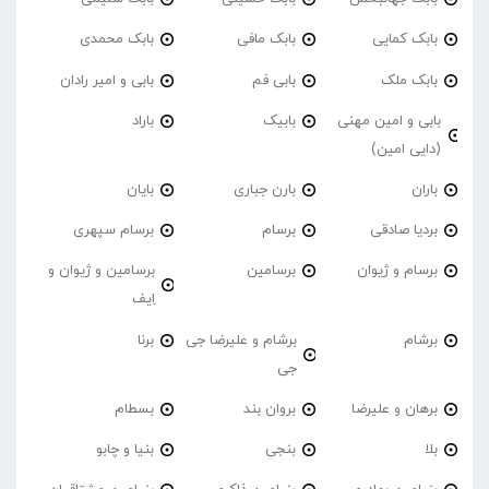
بابک کمایی
بابک مافی
بابک محمدی
بابک ملک
بابی فم
بابی و امیر رادان
بابی و امین مهنی
بابیک
باراد
(دایی امین)
باران
بارن جباری
بایان
بردیا صادقی
برسام
برسام سپهری
برسام و ژیوان
برسامین
برسامین و ژیوان و
اِیف
برشام
برشام و علیرضا جی
برنا
جی
برهان و علیرضا
بروان بند
بسطام
بلا
بنجی
بنیا و چابو