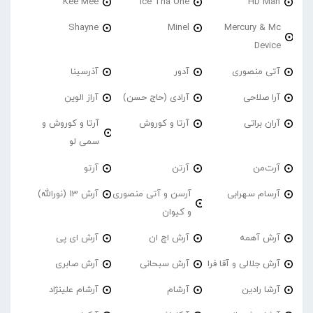
Kee Mee
Ice Tha One
HD Man
Shayne
Minel
Mercury & Mc
Device
آتی منصوری
آدور
آذرسینا
آرا صلاحی
آرادی (حاج حسن)
آراز الوین
آران براتی
آرتا و کوروش
آرتا و کوروش و
سمی لو
آرت‌من
آرتن
آرتو
آرسام سهرابی
آرسن و آتی منصوری
آرش 13 (نورالله)
و کیوان
آرش آهمه
آرش اچ ان
آرش ای پی
آرش جلالی و آقا فرا
آرش سبحانی
آرش صابری
آرشا رادین
آرشام
آرشام علینژاد