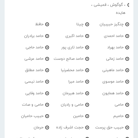
، گوگوش ، قمیشی ،
هایده
چنگیز حبیبیان
چیتا
حافظ
حامد احمدی
حامد اکبری
حامد برادران
حامد بهراد
حامد تاری پور
حامد حاجی
حامد زمانی
حامد صالح دوست
حامد عرشی
حامد ماهینی
حامد محضرنیا
حامد مطلق
حامد موسوی
حامد میرا
حامد نیسی
حامد همایون
حامد هیرمان
حامد وفایی
حامی
حامی و رادیان
حامی و صات
حامیم
حامین
حبیب حامیان
حبیب حق پرست
حجت اشرف زاده
حرمان