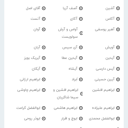
آشین
آصف آریا
آقای اصل
آکاس
آکای
آنست
آهیر یوسفی
آواس و آرش
آوان
سولویست
آویش
آی سیس
آیان
آیدین
آیدین عطا
آیریک بویز
آیس دارسی
آیشاه
آیکان
آیین حسینی
اَبراد
ابراهیم ارزانی
ابراهیم افشین
ابراهیم افشین و
ابراهیم چاوشی
سیما شاکریان
ابراهیم علیزاده
ابراهیم هاشمی
ابوالفضل کرامت
ابوالفضل محمدی
ابوچ و اقرار
ابوذر روحی