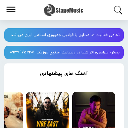
تمامی فعالیت ها مطابق با قوانین جمهوری اسلامی ایران میباشد
پخش سراسری اثر شما در وبسایت استیج موزیک 09379752202
آهنگ های پیشنهادی