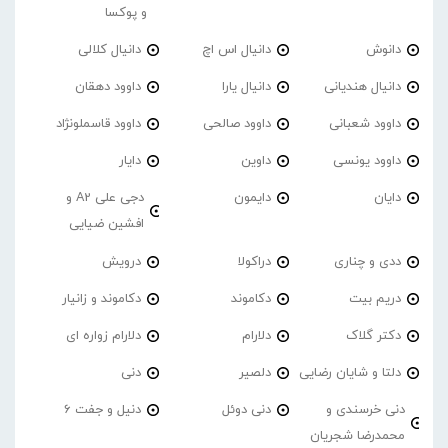
و پوکسا
دانوش
دانیال اس اچ
دانیال کلالی
دانیال هندیانی
دانیال یارا
داوود دهقان
داوود شعبانی
داوود صالحی
داوود قاسملونژاد
داوود یونسی
داوین
دایار
دایان
دایمون
دجی علی A2 و
افشین ضیایی
ددی و چناری
دراکولا
درویش
دریم بیت
دکاموند
دکاموند و زانیار
دکتر گلاک
دلارام
دلارام زواره ای
دلتا و شایان رضایی
دلصیر
دنی
دنی خرسندی و
دنی دوئل
دنیل و جفت 6
محمدرضا شجریان