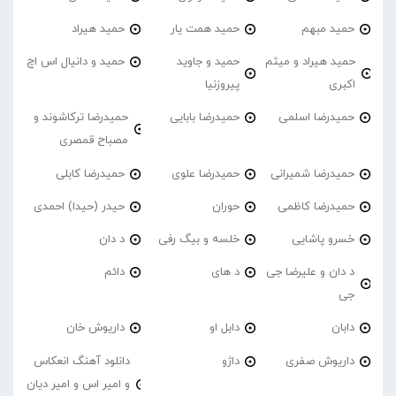
حمید مبهم
حمید همت یار
حمید هیراد
حمید هیراد و میثم
حمید و جاوید
حمید و دانیال اس اچ
اکبری
پیروزنیا
حمیدرضا اسلمی
حمیدرضا بابایی
حمیدرضا ترکاشوند و
مصباح قمصری
حمیدرضا شمیرانی
حمیدرضا علوی
حمیدرضا کابلی
حمیدرضا کاظمی
حوران
حیدر (حیدا) احمدی
خسرو پاشایی
خلسه و بیگ رفی
د دان
د دان و علیرضا جی
د های
دائم
جی
دابان
دابل او
داریوش خان
داریوش صفری
داژو
دانلود آهنگ انعکاس
و امیر اس و امیر دیان