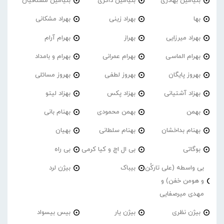
بنیامین بهادری
بنیامین ذاکری
بنیامین مشتاقیان
بها
بهراد زینی
بهراد مشکانی
بهراد میرزایی
بهراز
بهرام آرام
بهرام الماسی
بهرام عمرانی
بهرام و بامداد
بهروز پایگان
بهروز لطفی
بهروز مسائلی
بهزاد آشتیانی
بهزاد پکس
بهزاد لیتو
بهمن
بهمن محمودی
بهنام بانی
بهنام بداخشان
بهنام سلطانی
بهیان
بوگاتی
بی ال اچ و کیا کرمی
بی راه
بی واسطه (علی تارکُن
بیباک
بیژن لرد
و هومن خفن) و
مهدی میرصفایی
بیژن نظری
بیژن یار
بیس بیسواد