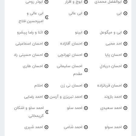
ابوالفضل محمدی
ابوچ و اقرار
ابوذر روحی
ابی
ابی عالی
ابی عالی و
امیرحسین فلاح
ابی و میگوعل
ابینو
اثنا و رضا پیشرو
احد محبی
احسان آقازاده
احسان اسماعیلی
احسان پایا
احسان تهرانچی
احسان حسینی راد
احسان دریادل
احسان سلیمانی
احسان طاری
مقدم
احسان قربانزاده
احسان نی زن
احلام
احمد بازوند
احمد تبریزی و آرسن
احمد‌ رضایی
احمد سعیدی
احمد سلو
احمد سلو و اشکان
کریمخانی
احمد سولو
احمد شامی
احمد شیری