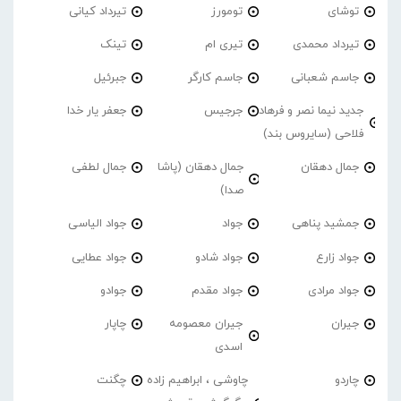
توشای
تومورز
تیرداد کیانی
تیرداد محمدی
تیری ام
تینک
جاسم شعبانی
جاسم کارگر
جبرئیل
جدید نیما نصر و فرهاد
جرجیس
جعفر یار خدا
فلاحی (سایروس بند)
جمال دهقان
جمال دهقان (پاشا
جمال لطفی
صدا)
جمشید پناهی
جواد
جواد الیاسی
جواد زارع
جواد شادو
جواد عطایی
جواد مرادی
جواد مقدم
جوادو
جیران
جیران معصومه
چاپار
اسدی
چاردو
چاوشی ، ابراهیم زاده
چگنت