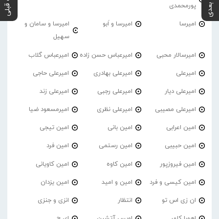
پست بعدی
پست قبلی
پورمحمدی
امیرسا
امیرسا و اَبو
امیرسا و سامان و
سهیل
امیرسالار محبی
امیرعباس حسن زاده
امیرعباس گلاب
امیرعلی
امیرعلی بهادری
امیرعلی حاجی
امیرعلی دیار
امیرعلی رجبی
امیرعلی زند
امیرعلی مصیبی
امیرعلی نظری
امیرمسعود ضیا
امین اعرابی
امین بانی
امین تیجی
امین حبیبی
امین رستمی
امین فرد
امین فیروزپور
امین کاوه
امین کاویانی
امین کیسی و فرد
امین و امید
امین یزدان
ان زی اس تو
انتظار
انزی و جنزی
اهورا کلهر
اویس آتشین
ای ج