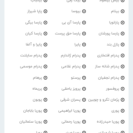
بیس بیسواد
بیگ رفی
بیگباب
بینام
بیوسا
پاپا شیراز
پارانویا
پارسا آی بی
پارسا بیگی
پارسا پورشان
پارسا حق پرست
پارسا کیان
پازل بند
پایرا
پایرا و آلفا
پدرام افتخاری
پدرام ژاندارم
پدرام‌ سایلنت
پدرام شانه ساز
پدرام غلامی
پدرام موسمی
پدرام نجفیان
پرستو
پرهام
پروفسور
پرویز یاحقی
پریماه
پژمان تکرو و چوبین
پسران شرقی
پوبون
پوری
پوریا ابراهیمی
پوریا باباجان
پوریا حیدرزاده
پوریا رحمانی
پوریا سلمانیان
پوریا شهبازی
پوریا صدر
پویا