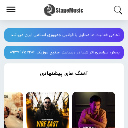
تمامی فعالیت ها مطابق با قوانین جمهوری اسلامی ایران میباشد
پخش سراسری اثر شما در وبسایت استیج موزیک 09379752202
آهنگ های پیشنهادی