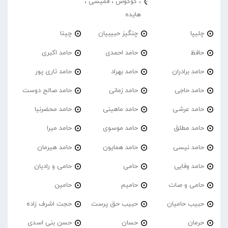
، گوگوش ، قمیشی ،
هایده
چلیپا
چنگیز حبیبیان
چیتا
حافظ
حامد احمدی
حامد اکبری
حامد برادران
حامد بهراد
حامد تاری پور
حامد حاجی
حامد زمانی
حامد صالح دوست
حامد عرشی
حامد ماهینی
حامد محضرنیا
حامد مطلق
حامد موسوی
حامد میرا
حامد نیسی
حامد همایون
حامد هیرمان
حامد وفایی
حامی
حامی و رادیان
حامی و صات
حامیم
حامین
حبیب حامیان
حبیب حق پرست
حجت اشرف زاده
حرمان
حسان
حسن بنی اسدی