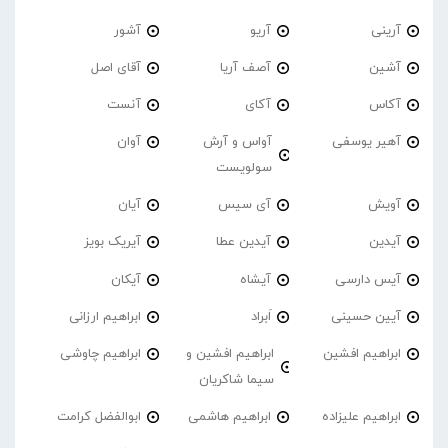
آرینی
آریو
آشور
آشین
آصف آریا
آقای اصل
آکاس
آکای
آنست
آهیر یوسفی
آواس و آرش
آوان
سولویست
آویش
آی سیس
آیان
آیدین
آیدین عطا
آیریک بویز
آیس دارسی
آیشاه
آیکان
آیین حسینی
اَبراد
ابراهیم ارزانی
ابراهیم افشین
ابراهیم افشین و
ابراهیم چاوشی
سیما شاکریان
ابراهیم علیزاده
ابراهیم هاشمی
ابوالفضل کرامت