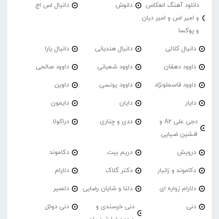
دانلود آهنگ انعکاس
دانوش
دانیال اس اچ
و امیر اس و امیر دیان
و پوکسا
دانیال کلالی
دانیال هندیانی
دانیال یارا
داوود دهقان
داوود شعبانی
داوود صالحی
داوود قاسملونژاد
داوود یونسی
داوین
دایار
دایان
دایمون
دجی علی A2 و
ددی و چناری
دراکولا
افشین ضیایی
درویش
دریم بیت
دکاموند
دکاموند و زانیار
دکتر گلاک
دلارام
دلارام زواره ای
دلتا و شایان رضایی
دلصیر
دنی
دنی خرسندی و
دنی دوئل