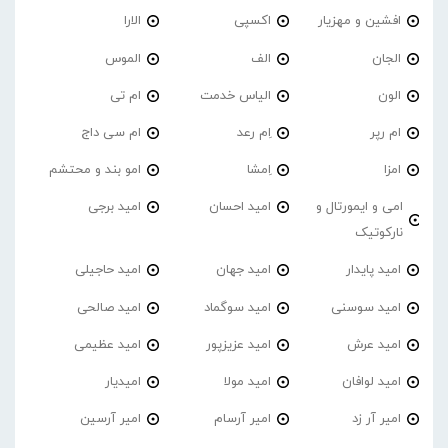
افشین و مهزیار
اکسپی
الارا
الجان
الف
الموس
الون
الیاس خدمت
ام تی
ام رپر
اِم رعد
ام سی داج
امزا
اِمشا
امو بند و محتشم
امی و ایمورتال و
امید احسان
امید برجی
نارکوتیک
امید پایدار
امید جهان
امید حاجیلی
امید سوسنی
امید سوگماد
امید صالحی
امید عرش
امید عزیزپور
امید عظیمی
امید لوافان
امید مولا
امیدیار
امیر آر زد
امیر آرسام
امیر آرسین