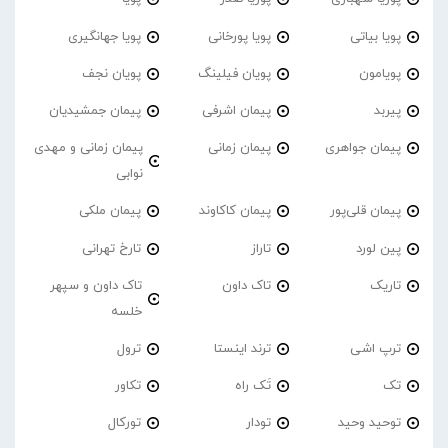
پویا بیاتی
پویا پورخانی
پویا جهانگیری
پویامون
پویان فیلینگ
پویان نجف
پیربد
پیمان اشرفی
پیمان جمشیدیان
پیمان جواهری
پیمان زمانی
پیمان زمانی و مهدی
نوابی
پیمان قلی‌پور
پیمان کاکاوند
پیمان ملکی
پین لورد
تاراز
تارخ تهرانی
تاریک
تاک داون
تاک داون و سپهر
خلسه
ترپ اشی
ترند اینستا
ترول
تک
تَک راه
تکاور
توحید وحید
تودار
تورکال