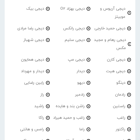
دیجی آریوس و
دیجی بهزاد O2
دیجی بیک
موبیتز
دیجی حمید خارجی
دیجی رانکس
دیجی رضا مرادی
دیجی رهام و مجید
دیجی سلیم
دیجی شهباز
مکس
دیجی کارن
دیجی مپ
دیجی همایون
دیجی هیت
دیدار
دیدار و مهرداد
دینگو
دیهو
رابین رضایی
رادمان
رادمیر
راز
راستین
راشن بند و هایده
راشید
راغب
راغب و حمید هیراد
راکا
راکتور
راما
رامس و هانتی