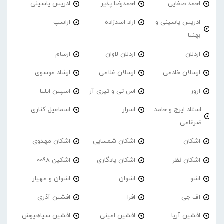
احمد صفایی
احمدرضا پذیر
ادریس یاسینی
ادریس یاسینی و
اراد اسدزاده
اراسپ
بهنیا
اردلان
اردلان لاوان
ارسام
ارسلان خادمی
ارسلان غلامی
ارشاد موسوی
ارور
اس تی و تیری آر
اسپین ایلیا
استاد ایرج و حامد
اسرار
اسماعیل کناری
ضرغامی
اشکان
اشکان شمسایی
اشکان مهدوی
اشکان نظر
اشکان یادگاری
اشکین 0098
اشو
اشوان
اشوان و مهیار
اف جی
افرا
افشین آذری
افشین آریا
افشین امینی
افشین سیاهپوش