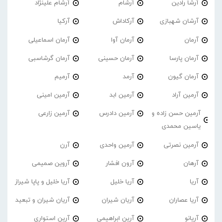
آرشا رادین
آرشام
آرشام علینژاد
آرشان شهبازی
آرکاداش
آرکیا
آرمان
آرمان آوا
آرمان اسماعیلی
آرمان پارسا
آرمان حسینی
آرمان گرشاسبی
آرمان گیون
آرمد
آرمیم
آرمین آراد
آرمین ابد
آرمین امینی
آرمین حسن زاده و
آرمین دادرس
آرمین زارعی
یاسین محمدی
آرمین نصرتی
آرمین واحدی
آرن
آرهان
آرون افشار
آروین صمیمی
آریا
آریا خلیل
آریا خلیل و پاپا شیراز
آریا عصاران
آریان شیران
آریان شیران و تبعید
آریانو
آرین ابراهیمی
آرین استواری