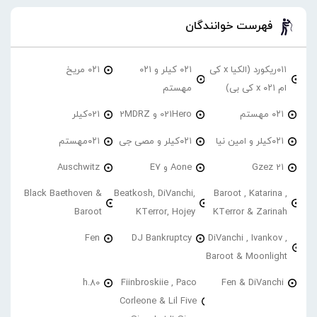
فهرست خوانندگان
۰۱۱ریکورد (الکیا x کی
۰۲۱ کیلر و ۰۲۱
۰۲۱ مریخ
ام ۰۲۱ x کی بی)
مهستم
۰۲۱ مهستم
021Hero و 2MDRZ
021کیلر
۰۲۱کیلر و امین نیا
۰۲۱کیلر و مصی جی
۰۲۱مهستم
21 Gzez
Aone و E7
Auschwitz
Black Baethoven &
Beatkosh, DiVanchi,
Baroot , Katarina ,
Baroot
KTerror, Hojey
KTerror & Zarinah
Fen
DJ Bankruptcy
DiVanchi , Ivankov ,
Baroot & Moonlight
h.80
Fiinbroskiie , Paco
Fen & DiVanchi
Corleone & Lil Five