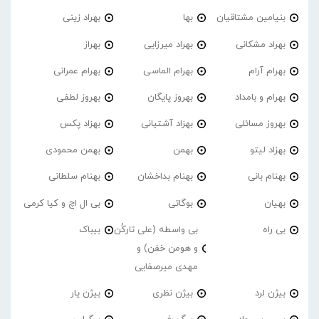
بنیامین مشتاقیان
بها
بهراد زینی
بهراد مشکانی
بهراد میرزایی
بهراز
بهرام آرام
بهرام الماسی
بهرام عمرانی
بهرام و بامداد
بهروز پایگان
بهروز لطفی
بهروز مسائلی
بهزاد آشتیانی
بهزاد پکس
بهزاد لیتو
بهمن
بهمن محمودی
بهنام بانی
بهنام بداخشان
بهنام سلطانی
بهیان
بوگاتی
بی ال اچ و کیا کرمی
بی راه
بی واسطه (علی تارکُن
بیباک
و هومن خفن) و
مهدی میرصفایی
بیژن لرد
بیژن نظری
بیژن یار