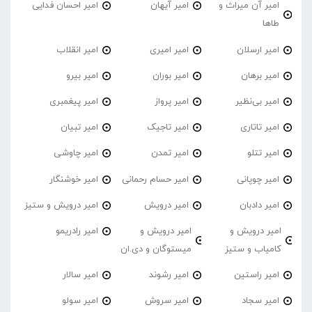
امیر آن میراث و
امیر آیهان
امیر احسان فدایی
طاها
امیر ارسلان
امیر امیری
امیر انقلاب
امیر برهان
امیر‌ بوران
امیر بیرو
امیر بی‌نظیر
امیر پرواز
امیر پیغمبری
امیر تاتاری
امیر تاجیک
امیر تبیان
امیر تتلو
امیر تمدن
امیر چاوشی
امیر چوپانی
امیر حسام رحمانی
امیر خوشنگار
امیر دادبان
امیر درویش
امیر درویش و ستیز
امیر درویش و
امیر درویش و
امیر رادریمو
کامیاب و ستیز
میستوگان و دی.ان
امیر راستین
امیر رشوند
امیر سالار
امیر سجاد
امیر سروش
امیر سولو