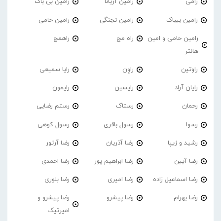
رامی
رامین آریانا
رامین بی باک
رامین بیباک
رامین تجنگی
رامین حامی
رامین حامی و امین
راه مج
راهمج
هانتر
راوتین
راوِن
رایا سمیعی
رایان آراد
رایسین
رایمون
رحمان
رستاک
رستم رضایی
رسوا
رسول باقری
رسول کوهی
رشید و زیپا
رضا آذریان
رضا آرتور
رضا آیین
رضا ابراهیم پور
رضا احمدی
رضا اسماعیل زاده
رضا امیری
رضا بلوری
رضا بهرام
رضا پیشرو
رضا پیشرو و
امیرتیک