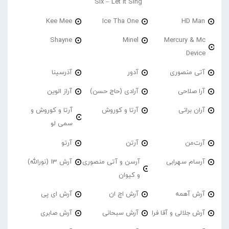
Six – Let It Sing
Kee Mee
Ice Tha One
HD Man
Shayne
Minel
Mercury & Mc
Device
آتی منصوری
آدور
آذرسینا
آرا صلاحی
آرادی (حاج حسن)
آراز الوین
آران براتی
آرتا و کوروش
آرتا و کوروش و
سمی لو
آرت‌من
آرتن
آرتو
آرسام سهرابی
آرسن و آتی منصوری
آرش 13 (نورالله)
و کیوان
آرش آهمه
آرش اچ ان
آرش ای پی
آرش جلالی و آقا فرا
آرش سبحانی
آرش صابری