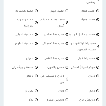
رستمی
حمید ماهان
حمید مبهم
حمید همت یار
حمید هیراد
حمید هیراد و میثم
حمید و جاوید
اکبری
پیروزنیا
حمید و دانیال اس اچ
حمیدرضا اسلمی
حمیدرضا بابایی
حمیدرضا ترکاشوند و
حمیدرضا شمیرانی
حمیدرضا علوی
مصباح قمصری
حمیدرضا کابلی
حمیدرضا کاظمی
حوران
حیدر (حیدا) احمدی
خسرو پاشایی
خلسه و بیگ رفی
د دان
د دان و علیرضا جی
د های
جی
دائم
دابان
دابل او
داریوش خان
داریوش صفری
داژو