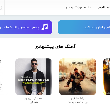
لود آلبوم
دانلود موزیک ویدیو
می ایران میباشد
پخش سراسری اثر شما در وبسایت 
آهنگ های پیشنهادی
رضا صادقی
مصطفی پویان
من ادامه میدمت
مُسکن