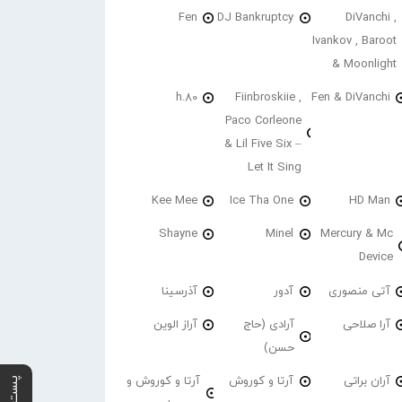
Fen
DJ Bankruptcy
DiVanchi ,
Ivankov , Baroot
& Moonlight
h.80
Fiinbroskiie ,
Fen & DiVanchi
Paco Corleone
& Lil Five Six –
Let It Sing
Kee Mee
Ice Tha One
HD Man
Shayne
Minel
Mercury & Mc
Device
آتی منصوری
آدور
آذرسینا
آرا صلاحی
آرادی (حاج
آراز الوین
حسن)
آران براتی
آرتا و کوروش
آرتا و کوروش و