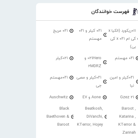
فهرست خوانندگان
۰۱۱ریکورد (الکیا x
۰۲۱ کیلر و ۰۲۱
۰۲۱ مریخ
کی ام ۰۲۱ x کی
مهستم
بی)
۰۲۱ مهستم
021Hero و
021کیلر
2MDRZ
۰۲۱کیلر و امین
۰۲۱کیلر و مصی
۰۲۱مهستم
نیا
جی
21 Gzez
Aone و E7
Auschwitz
Black
Beatkosh,
Baroot ,
Baethoven &
DiVanchi,
Katarina ,
Baroot
KTerror, Hojey
KTerror &
Zarinah