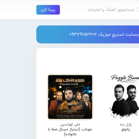
استیج موزیک 09379752202
پازل بند
علی لهراسبی
پاتوق
مهتاب (تیتراژ سریال صفا با
خانواده)