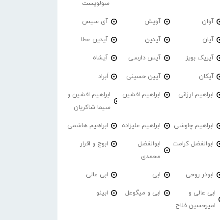
سولویست
آوان
آویش
آی سیس
آیان
آیدین
آیدین عطا
آیریک بویز
آیس دارسی
آیشاه
آیکان
آیین حسینی
اَبراد
ابراهیم ارزانی
ابراهیم افشین
ابراهیم افشین و
سیما شاکریان
ابراهیم چاوشی
ابراهیم علیزاده
ابراهیم هاشمی
ابوالفضل کرامت
ابوالفضل
ابوچ و اقرار
محمدی
ابوذر روحی
ابی
ابی عالی
ابی عالی و
ابی و میگوعل
ابینو
امیرحسین فلاح