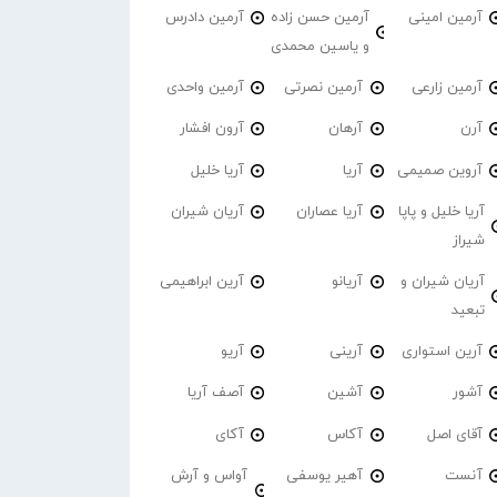
آرمین امینی
آرمین حسن زاده
آرمین دادرس
و یاسین محمدی
آرمین زارعی
آرمین نصرتی
آرمین واحدی
آرن
آرهان
آرون افشار
آروین صمیمی
آریا
آریا خلیل
آریا خلیل و پاپا
آریا عصاران
آریان شیران
شیراز
آریان شیران و
آریانو
آرین ابراهیمی
تبعید
آرین استواری
آرینی
آریو
آشور
آشین
آصف آریا
آقای اصل
آکاس
آکای
آنست
آهیر یوسفی
آواس و آرش