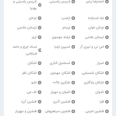
احمدرضا پذیر
ادریس یاسینی
ادریس یاسینی و
بهنیا
اراد اسدزاده
اراسپ
اردلان
اردلان لاوان
ارسام
ارسلان خادمی
ارسلان غلامی
ارشاد موسوی
ارور
اس تی و تیری آر
اسپین ایلیا
استاد ایرج و حامد
ضرغامی
اسرار
اسماعیل کناری
اشکان
اشکان شمسایی
اشکان مهدوی
اشکان نظر
اشکان یادگاری
اشکین 0098
اشو
اشوان
اشوان و مهیار
اف جی
افرا
افشین آذری
افشین آریا
افشین امینی
افشین سیاهپوش
افشین و مهزیار