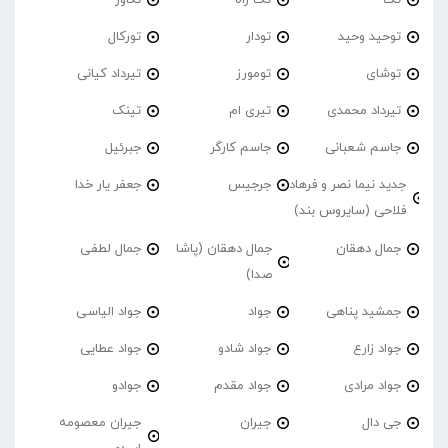
توحید وحید
تودار
تورکال
توشای
تومورز
تیرداد کیانی
تیرداد محمدی
تیری ام
تینک
جاسم شعبانی
جاسم کارگر
جبرئیل
جدید نیما نصر و فرهاد
جرجیس
جعفر یار خدا
فلاحی (سایروس بند)
جمال دهقان
جمال دهقان (پاشا
جمال لطفی
صدا)
جمشید پناهی
جواد
جواد الیاسی
جواد زارع
جواد شادو
جواد عطایی
جواد مرادی
جواد مقدم
جوادو
جی دال
جیران
جیران معصومه