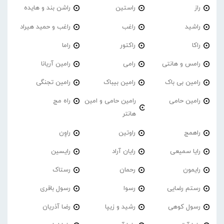
راز
راستین
راشن بند و هایده
راشید
راغب
راغب و حمید هیراد
راکا
راکتور
راما
رامس و هانتی
رامی
رامین آریانا
رامین بی باک
رامین بیباک
رامین تجنگی
رامین حامی
رامین حامی و امین
راه مج
هانتر
راهمج
راوتین
راوِن
رایا سمیعی
رایان آراد
رایسین
رایمون
رحمان
رستاک
رستم رضایی
رسوا
رسول باقری
رسول کوهی
رشید و زیپا
رضا آذریان