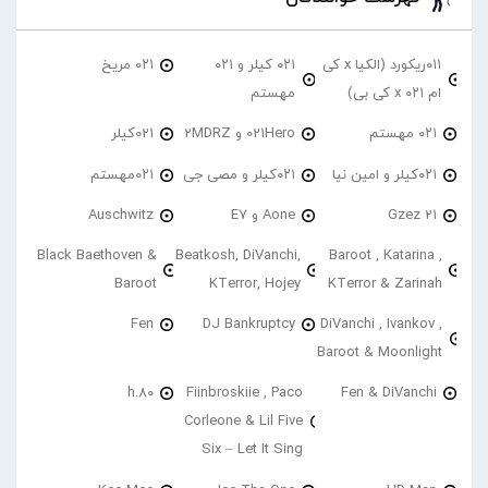
۰۱۱ریکورد (الکیا x کی
۰۲۱ کیلر و ۰۲۱
۰۲۱ مریخ
ام ۰۲۱ x کی بی)
مهستم
۰۲۱ مهستم
021Hero و 2MDRZ
021کیلر
۰۲۱کیلر و امین نیا
۰۲۱کیلر و مصی جی
۰۲۱مهستم
21 Gzez
Aone و E7
Auschwitz
Black Baethoven &
Beatkosh, DiVanchi,
Baroot , Katarina ,
Baroot
KTerror, Hojey
KTerror & Zarinah
Fen
DJ Bankruptcy
DiVanchi , Ivankov ,
Baroot & Moonlight
h.80
Fiinbroskiie , Paco
Fen & DiVanchi
Corleone & Lil Five
Six – Let It Sing