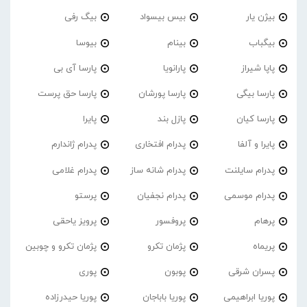
بیژن یار
بیس بیسواد
بیگ رفی
بیگباب
بینام
بیوسا
پاپا شیراز
پارانویا
پارسا آی بی
پارسا بیگی
پارسا پورشان
پارسا حق پرست
پارسا کیان
پازل بند
پایرا
پایرا و آلفا
پدرام افتخاری
پدرام ژاندارم
پدرام‌ سایلنت
پدرام شانه ساز
پدرام غلامی
پدرام موسمی
پدرام نجفیان
پرستو
پرهام
پروفسور
پرویز یاحقی
پریماه
پژمان تکرو
پژمان تکرو و چوبین
پسران شرقی
پوبون
پوری
پوریا ابراهیمی
پوریا باباجان
پوریا حیدرزاده