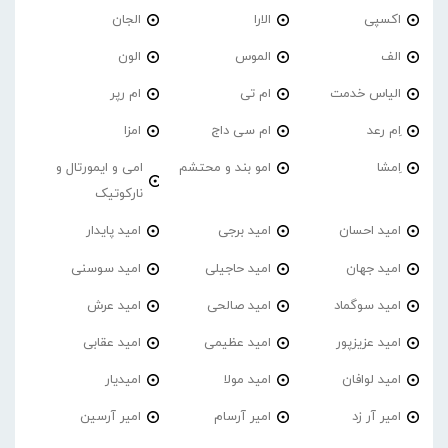
اکسپی
الارا
الجان
الف
الموس
الون
الیاس خدمت
ام تی
ام رپر
اِم رعد
ام سی داج
امزا
اِمشا
امو بند و محتشم
امی و ایمورتال و
نارکوتیک
امید احسان
امید برجی
امید پایدار
امید جهان
امید حاجیلی
امید سوسنی
امید سوگماد
امید صالحی
امید عرش
امید عزیزپور
امید عظیمی
امید عقابی
امید لوافان
امید مولا
امیدیار
امیر آر زد
امیر آرسام
امیر آرسین