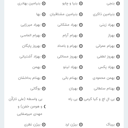
بنجی
بنیا و چابو
بنیامین بهادری
بنیامین ذاکری
بنیامین مشتاقیان
بها
بهراد زینی
بهراد مشکانی
بهراد میرزایی
بهراز
بهرام آرام
بهرام الماسی
بهرام عمرانی
بهرام و بامداد
بهروز پایگان
بهروز لطفی
بهروز مسائلی
بهزاد آشتیانی
بهزاد پکس
بهزاد لیتو
بهمن
بهمن محمودی
بهنام بانی
بهنام بداخشان
بهنام سلطانی
بهیان
بوگاتی
بی ال اچ و کیا کرمی
بی راه
بی واسطه (علی تارکُن
و هومن خفن) و
مهدی میرصفایی
بیباک
بیژن لرد
بیژن نظری