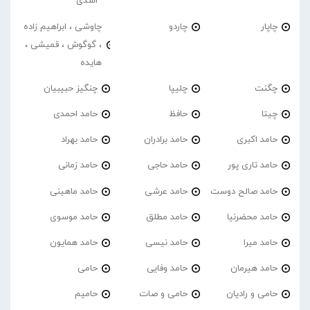
اسدی
چاپار
چاردو
چاوشی ، ابراهیم زاده
، گوگوش ، قمیشی ،
هایده
چگنت
چلیپا
چنگیز حبیبیان
چیتا
حافظ
حامد احمدی
حامد اکبری
حامد برادران
حامد بهراد
حامد تاری پور
حامد حاجی
حامد زمانی
حامد صالح دوست
حامد عرشی
حامد ماهینی
حامد محضرنیا
حامد مطلق
حامد موسوی
حامد میرا
حامد نیسی
حامد همایون
حامد هیرمان
حامد وفایی
حامی
حامی و رادیان
حامی و صات
حامیم