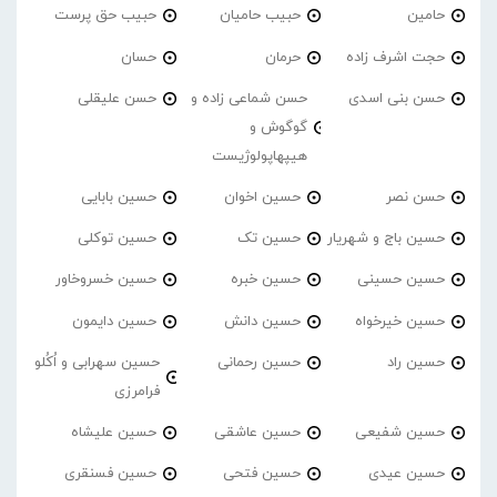
حامین
حبیب حامیان
حبیب حق پرست
حجت اشرف زاده
حرمان
حسان
حسن بنی اسدی
حسن شماعی زاده و
حسن علیقلی
گوگوش و
هیپهاپولوژیست
حسن نصر
حسین اخوان
حسین بابایی
حسین باج و شهریار
حسین تک
حسین توکلی
حسین حسینی
حسین خبره
حسین خسروخاور
حسین خیرخواه
حسین دانش
حسین دایمون
حسین راد
حسین رحمانی
حسین سهرابی و اُکُلو
فرامرزی
حسین شفیعی
حسین عاشقی
حسین علیشاه
حسین عیدی
حسین فتحی
حسین فسنقری