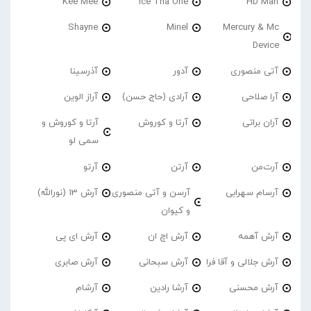
Kee Mee
Ice Tha One
HD Man
Shayne
Minel
Mercury & Mc
Device
آتی منصوری
آدور
آذرسینا
آرا صلاحی
آرادی (حاج حسن)
آراز الوین
آران براتی
آرتا و کوروش
آرتا و کوروش و
سمی لو
آرت‌من
آرتن
آرتو
آرسام سهرابی
آرسن و آتی منصوری
آرش 13 (نورالله)
و کیوان
آرش آهمه
آرش اچ ان
آرش ای پی
آرش جلالی و آقا فرا
آرش سبحانی
آرش صابری
آرش محسنی
آرشا رادین
آرشام