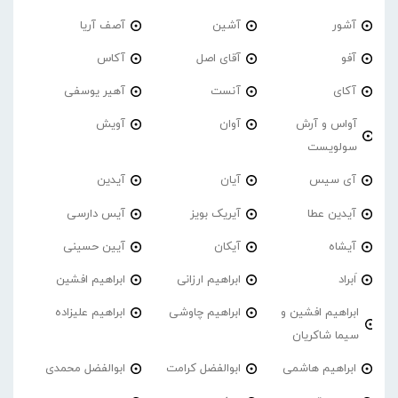
آشور
آشین
آصف آریا
آفو
آقای اصل
آکاس
آکای
آنست
آهیر یوسفی
آواس و آرش
آوان
آویش
سولویست
آی سیس
آیان
آیدین
آیدین عطا
آیریک بویز
آیس دارسی
آیشاه
آیکان
آیین حسینی
اَبراد
ابراهیم ارزانی
ابراهیم افشین
ابراهیم افشین و
ابراهیم چاوشی
ابراهیم علیزاده
سیما شاکریان
ابراهیم هاشمی
ابوالفضل کرامت
ابوالفضل محمدی