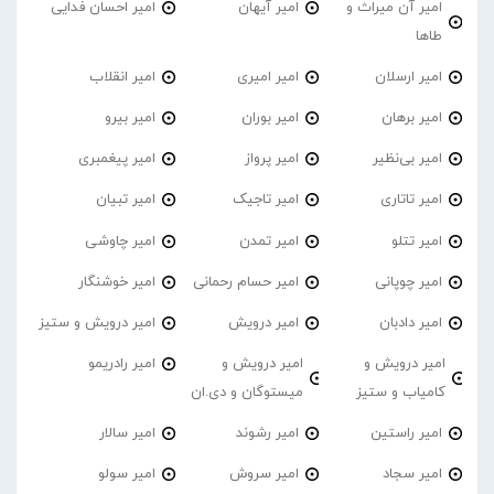
امیر آن میراث و
امیر آیهان
امیر احسان فدایی
طاها
امیر ارسلان
امیر امیری
امیر انقلاب
امیر برهان
امیر‌ بوران
امیر بیرو
امیر بی‌نظیر
امیر پرواز
امیر پیغمبری
امیر تاتاری
امیر تاجیک
امیر تبیان
امیر تتلو
امیر تمدن
امیر چاوشی
امیر چوپانی
امیر حسام رحمانی
امیر خوشنگار
امیر دادبان
امیر درویش
امیر درویش و ستیز
امیر درویش و
امیر درویش و
امیر رادریمو
کامیاب و ستیز
میستوگان و دی.ان
امیر راستین
امیر رشوند
امیر سالار
امیر سجاد
امیر سروش
امیر سولو