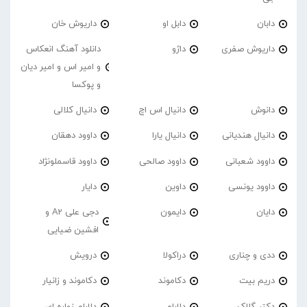
دابان
دابل او
داریوش خان
داریوش صفری
داژو
دانلود آهنگ انعکاس
و امیر اس و امیر دیان
و پوکسا
دانوش
دانیال اس اچ
دانیال کلالی
دانیال هندیانی
دانیال یارا
داوود دهقان
داوود شعبانی
داوود صالحی
داوود قاسملونژاد
داوود یونسی
داوین
دایار
دایان
دایمون
دجی علی A2 و
افشین ضیایی
ددی و چناری
دراکولا
درویش
دریم بیت
دکاموند
دکاموند و زانیار
دکتر گلاک
دلارام
دلارام زواره ای