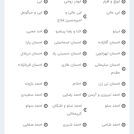
ابوچ و اقرار
ابوذر روحی
ابی
ابی عالی
ابی عالی و
ابی و میگوعل
امیرحسین فلاح
ابینو
اثنا و رضا پیشرو
احد محبی
احسان آقازاده
احسان اسماعیلی
احسان پایا
احسان تهرانچی
احسان حسینی راد
احسان دریادل
احسان سلیمانی
احسان طاری
احسان قربانزاده
مقدم
احسان نی زن
احلام
احمد بازوند
احمد تبریزی و آرسن
احمد‌ رضایی
احمد سعیدی
احمد سلو
احمد سلو و اشکان
احمد سولو
کریمخانی
احمد شامی
احمد شیری
احمد صفایی