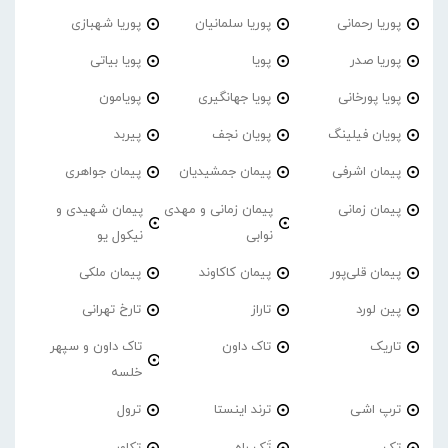
پوریا رحمانی
پوریا سلمانیان
پوریا شهبازی
پوریا صدر
پویا
پویا بیاتی
پویا پورخانی
پویا جهانگیری
پویامون
پویان فیلینگ
پویان نجف
پیربد
پیمان اشرفی
پیمان جمشیدیان
پیمان جواهری
پیمان زمانی
پیمان زمانی و مهدی
پیمان شهیدی و
نوابی
نیکول یو
پیمان قلی‌پور
پیمان کاکاوند
پیمان ملکی
پین لورد
تاراز
تارخ تهرانی
تاریک
تاک داون
تاک داون و سپهر
خلسه
ترپ اشی
ترند اینستا
ترول
تک
تَک راه
تکاور