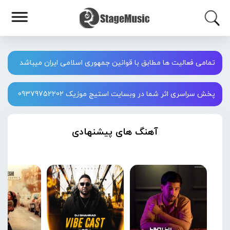
تمامی فعالیت ها مطابق با قوانین جمهوری اسلامی ایران میباشد
پخش سراسری اثر شما در وبسایت استیج موزیک 09379752202
آهنگ های پیشنهادی