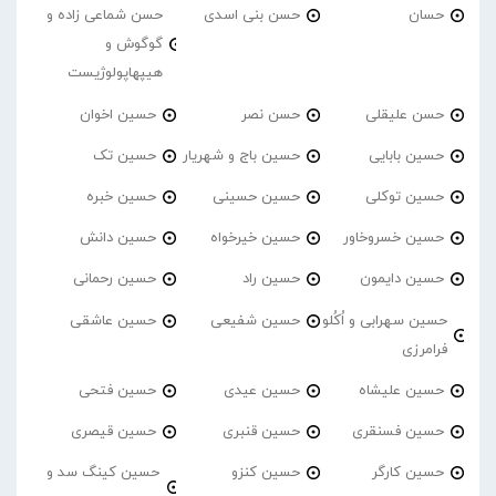
حسان
حسن بنی اسدی
حسن شماعی زاده و
گوگوش و
هیپهاپولوژیست
حسن علیقلی
حسن نصر
حسین اخوان
حسین بابایی
حسین باج و شهریار
حسین تک
حسین توکلی
حسین حسینی
حسین خبره
حسین خسروخاور
حسین خیرخواه
حسین دانش
حسین دایمون
حسین راد
حسین رحمانی
حسین سهرابی و اُکُلو
حسین شفیعی
حسین عاشقی
فرامرزی
حسین علیشاه
حسین عیدی
حسین فتحی
حسین فسنقری
حسین قنبری
حسین قیصری
حسین کارگر
حسین کنزو
حسین کینگ سد و