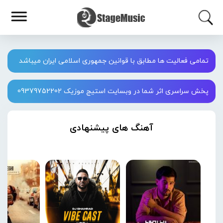
تمامی فعالیت ها مطابق با قوانین جمهوری اسلامی ایران میباشد
پخش سراسری اثر شما در وبسایت استیج موزیک 09379752202
آهنگ های پیشنهادی