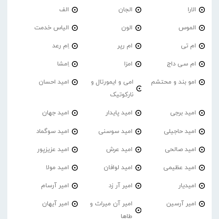
الارا
الجان
الف
الموس
الون
الیاس خدمت
ام تی
ام رپر
اِم رعد
ام سی داج
امزا
اِمشا
امو بند و محتشم
امی و ایمورتال و
امید احسان
نارکوتیک
امید برجی
امید پایدار
امید جهان
امید حاجیلی
امید سوسنی
امید سوگماد
امید صالحی
امید عرش
امید عزیزپور
امید عظیمی
امید لوافان
امید مولا
امیدیار
امیر آر زد
امیر آرسام
امیر آرسین
امیر آن میراث و
امیر آیهان
طاها