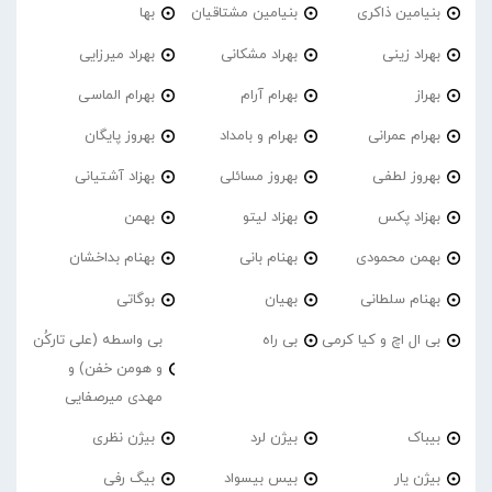
بنیامین ذاکری
بنیامین مشتاقیان
بها
بهراد زینی
بهراد مشکانی
بهراد میرزایی
بهراز
بهرام آرام
بهرام الماسی
بهرام عمرانی
بهرام و بامداد
بهروز پایگان
بهروز لطفی
بهروز مسائلی
بهزاد آشتیانی
بهزاد پکس
بهزاد لیتو
بهمن
بهمن محمودی
بهنام بانی
بهنام بداخشان
بهنام سلطانی
بهیان
بوگاتی
بی ال اچ و کیا کرمی
بی راه
بی واسطه (علی تارکُن
و هومن خفن) و
مهدی میرصفایی
بیباک
بیژن لرد
بیژن نظری
بیژن یار
بیس بیسواد
بیگ رفی