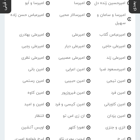
پست بعدی
پست قبلی
امیرحسین زنده دل
امیرسا
امیرسا و اَبو
امیرسا و سامان و
امیرسالار محبی
امیرعباس حسن زاده
سهیل
امیرعباس گلاب
امیرعلی
امیرعلی بهادری
امیرعلی حاجی
امیرعلی دیار
امیرعلی رجبی
امیرعلی زند
امیرعلی مصیبی
امیرعلی نظری
امیرمسعود ضیا
امین اعرابی
امین بانی
امین تیجی
امین حبیبی
امین رستمی
امین فرد
امین فیروزپور
امین کاوه
امین کاویانی
امین کیسی و فرد
امین و امید
امین یزدان
ان زی اس تو
انتظار
انزی و جنزی
اهورا کلهر
اویس آتشین
ای ج
ایدین بحری نژاد
ایرج خواجه امیری