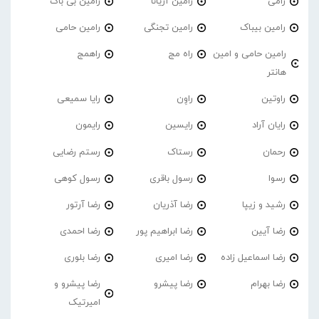
رامی
رامین آریانا
رامین بی باک
رامین بیباک
رامین تجنگی
رامین حامی
رامین حامی و امین
راه مج
راهمج
هانتر
راوتین
راوِن
رایا سمیعی
رایان آراد
رایسین
رایمون
رحمان
رستاک
رستم رضایی
رسوا
رسول باقری
رسول کوهی
رشید و زیپا
رضا آذریان
رضا آرتور
رضا آیین
رضا ابراهیم پور
رضا احمدی
رضا اسماعیل زاده
رضا امیری
رضا بلوری
رضا بهرام
رضا پیشرو
رضا پیشرو و
امیرتیک