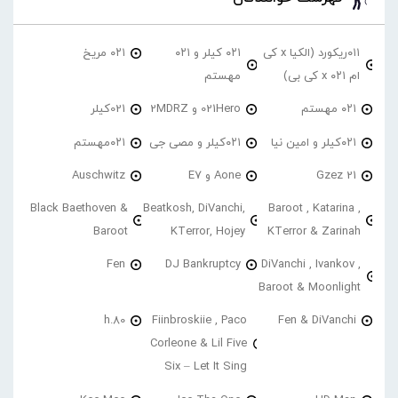
۰۱۱ریکورد (الکیا x کی
۰۲۱ کیلر و ۰۲۱
۰۲۱ مریخ
ام ۰۲۱ x کی بی)
مهستم
۰۲۱ مهستم
021Hero و 2MDRZ
021کیلر
۰۲۱کیلر و امین نیا
۰۲۱کیلر و مصی جی
۰۲۱مهستم
21 Gzez
Aone و E7
Auschwitz
Black Baethoven &
Beatkosh, DiVanchi,
Baroot , Katarina ,
Baroot
KTerror, Hojey
KTerror & Zarinah
Fen
DJ Bankruptcy
DiVanchi , Ivankov ,
Baroot & Moonlight
h.80
Fiinbroskiie , Paco
Fen & DiVanchi
Corleone & Lil Five
Six – Let It Sing