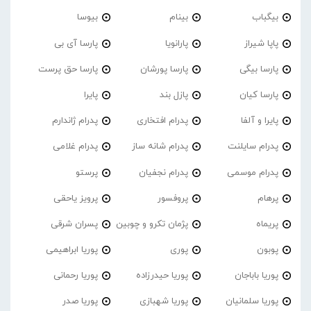
بیگباب
بینام
بیوسا
پاپا شیراز
پارانویا
پارسا آی بی
پارسا بیگی
پارسا پورشان
پارسا حق پرست
پارسا کیان
پازل بند
پایرا
پایرا و آلفا
پدرام افتخاری
پدرام ژاندارم
پدرام‌ سایلنت
پدرام شانه ساز
پدرام غلامی
پدرام موسمی
پدرام نجفیان
پرستو
پرهام
پروفسور
پرویز یاحقی
پریماه
پژمان تکرو و چوبین
پسران شرقی
پوبون
پوری
پوریا ابراهیمی
پوریا باباجان
پوریا حیدرزاده
پوریا رحمانی
پوریا سلمانیان
پوریا شهبازی
پوریا صدر