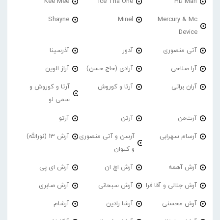
Kee Mee
Ice Tha One
HD Man
Shayne
Minel
Mercury & Mc
Device
آتی منصوری
آدور
آذرسینا
آرا صلاحی
آرادی (حاج حسن)
آراز الوین
آران براتی
آرتا و کوروش
آرتا و کوروش و
سمی لو
آرت‌من
آرتن
آرتو
آرسام سهرابی
آرسن و آتی منصوری
آرش 13 (نورالله)
و کیوان
آرش آهمه
آرش اچ ان
آرش ای پی
آرش جلالی و آقا فرا
آرش سبحانی
آرش صابری
آرش محسنی
آرشا رادین
آرشام