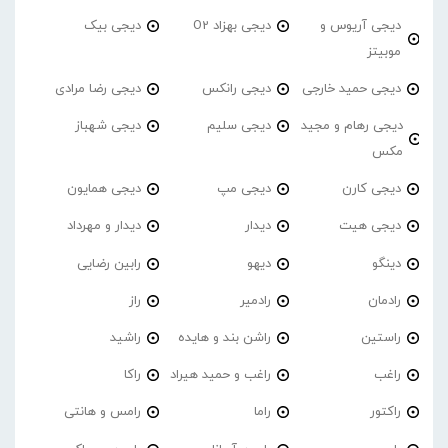
دیجی آریوس و
دیجی بهزاد O2
دیجی بیک
موبیتز
دیجی حمید خارجی
دیجی رانکس
دیجی رضا مرادی
دیجی رهام و مجید
دیجی سلیم
دیجی شهباز
مکس
دیجی کارن
دیجی مپ
دیجی همایون
دیجی هیت
دیدار
دیدار و مهرداد
دینگو
دیهو
رابین رضایی
رادمان
رادمیر
راز
راستین
راشن بند و هایده
راشید
راغب
راغب و حمید هیراد
راکا
راکتور
راما
رامس و هانتی