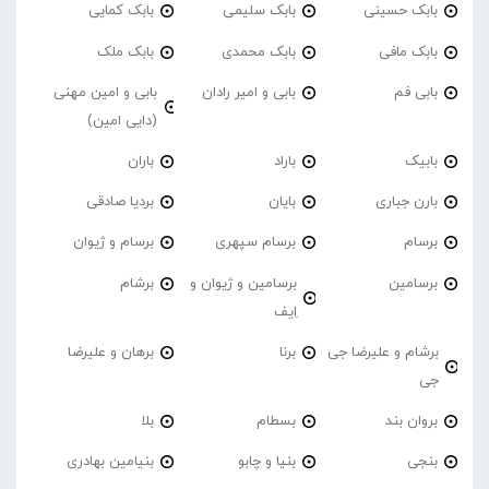
بابک حسینی
بابک سلیمی
بابک کمایی
بابک مافی
بابک محمدی
بابک ملک
بابی فم
بابی و امیر رادان
بابی و امین مهنی
(دایی امین)
بابیک
باراد
باران
بارن جباری
بایان
بردیا صادقی
برسام
برسام سپهری
برسام و ژیوان
برسامین
برسامین و ژیوان و
برشام
اِیف
برشام و علیرضا جی
برنا
برهان و علیرضا
جی
بروان بند
بسطام
بلا
بنجی
بنیا و چابو
بنیامین بهادری