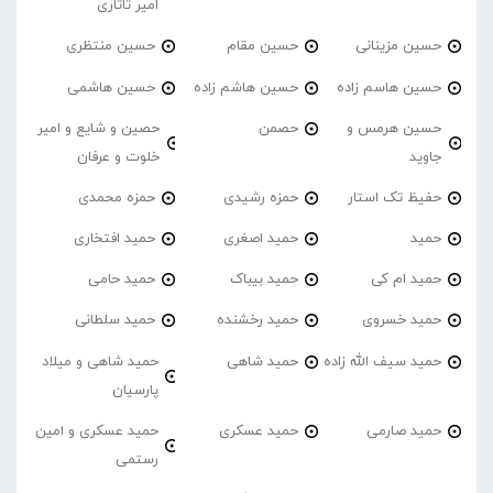
امیر تاتاری
حسین مزینانی
حسین مقام
حسین منتظری
حسین هاسم زاده
حسین هاشم زاده
حسین هاشمی
حسین هرمس و
حصمن
حصین و شایع و امیر
جاوید
خلوت و عرفان
حفیظ تک استار
حمزه رشیدی
حمزه محمدی
حمید
حمید اصغری
حمید افتخاری
حمید ام کی
حمید بیباک
حمید حامی
حمید خسروی
حمید رخشنده
حمید سلطانی
حمید سیف الله زاده
حمید شاهی
حمید شاهی و میلاد
پارسیان
حمید صارمی
حمید عسکری
حمید عسکری و امین
رستمی