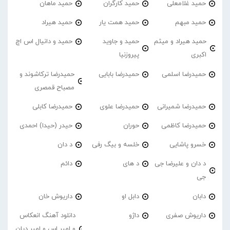
حمید غلامعلی
حمید کارگران
حمید ماهان
حمید مبهم
حمید همت یار
حمید هیراد
حمید هیراد و میثم
حمید و جاوید
حمید و دانیال اس اچ
اکبری
پیروزنیا
حمیدرضا اسلمی
حمیدرضا بابایی
حمیدرضا ترکاشوند و
مصباح قمصری
حمیدرضا شمیرانی
حمیدرضا علوی
حمیدرضا کابلی
حمیدرضا کاظمی
حوران
حیدر (حیدا) احمدی
خسرو پاشایی
خلسه و بیگ رفی
د دان
د دان و علیرضا جی
د های
دائم
جی
دابان
دابل او
داریوش خان
داریوش صفری
داژو
دانلود آهنگ انعکاس
و امیر اس و امیر دیان