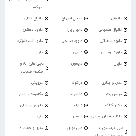
و پوکسا
دانوش
دانیال اس اچ
دانیال کلالی
دانیال هندیانی
دانیال یارا
داوود دهقان
داوود شعبانی
داوود صالحی
داوود قاسملونژاد
داوود یونسی
داوین
دایار
دایان
دایمون
دجی علی A2 و
افشین ضیایی
ددی و چناری
دراکولا
درویش
دریم بیت
دکاموند
دکاموند و زانیار
دکتر گلاک
دلارام
دلارام زواره ای
دلتا و شایان رضایی
دلصیر
دنی
دنی خرسندی و
دنی دوئل
دنیل و جفت 6
محمدرضا شجریان