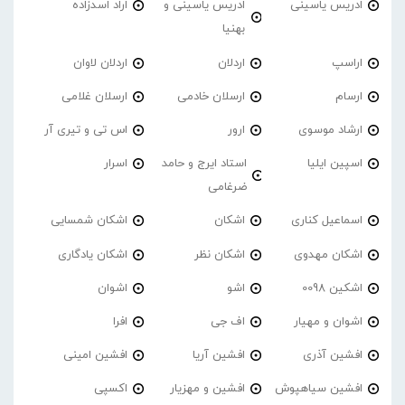
ادریس یاسینی
ادریس یاسینی و
اراد اسدزاده
بهنیا
اراسپ
اردلان
اردلان لاوان
ارسام
ارسلان خادمی
ارسلان غلامی
ارشاد موسوی
ارور
اس تی و تیری آر
اسپین ایلیا
استاد ایرج و حامد
اسرار
ضرغامی
اسماعیل کناری
اشکان
اشکان شمسایی
اشکان مهدوی
اشکان نظر
اشکان یادگاری
اشکین 0098
اشو
اشوان
اشوان و مهیار
اف جی
افرا
افشین آذری
افشین آریا
افشین امینی
افشین سیاهپوش
افشین و مهزیار
اکسپی