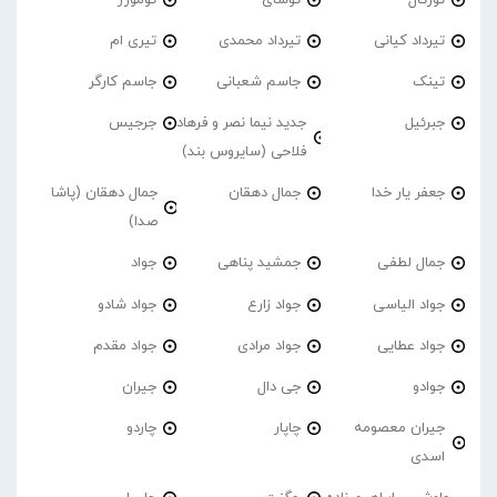
تیرداد کیانی
تیرداد محمدی
تیری ام
تینک
جاسم شعبانی
جاسم کارگر
جبرئیل
جدید نیما نصر و فرهاد
جرجیس
فلاحی (سایروس بند)
جعفر یار خدا
جمال دهقان
جمال دهقان (پاشا
صدا)
جمال لطفی
جمشید پناهی
جواد
جواد الیاسی
جواد زارع
جواد شادو
جواد عطایی
جواد مرادی
جواد مقدم
جوادو
جی دال
جیران
جیران معصومه
چاپار
چاردو
اسدی