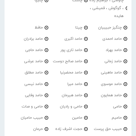
چاوشی ، ابراهیم زاده
چگنت
چلیپا
، گوگوش ، قمیشی ،
هایده
چنگیز حبیبیان
چیتا
حافظ
حامد احمدی
حامد اکبری
حامد برادران
حامد بهراد
حامد تاری پور
حامد حاجی
حامد زمانی
حامد صالح دوست
حامد عرشی
حامد ماهینی
حامد محضرنیا
حامد مطلق
حامد موسوی
حامد میرا
حامد نیسی
حامد همایون
حامد هیرمان
حامد وفایی
حامی
حامی و رادیان
حامی و صات
حامیم
حامین
حبیب حامیان
حبیب حق پرست
حجت اشرف زاده
حرمان