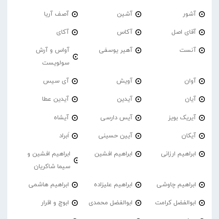
آشور
آشین
آصف آریا
آقای اصل
آکاس
آکای
آنست
آهیر یوسفی
آواس و آرش
سولویست
آوان
آویش
آی سیس
آیان
آیدین
آیدین عطا
آیریک بویز
آیس دارسی
آیشاه
آیکان
آیین حسینی
اَبراد
ابراهیم ارزانی
ابراهیم افشین
ابراهیم افشین و
سیما شاکریان
ابراهیم چاوشی
ابراهیم علیزاده
ابراهیم هاشمی
ابوالفضل کرامت
ابوالفضل محمدی
ابوچ و اقرار