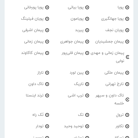
پویا
پویا بیاتی
پویا پورخانی
پویا جهانگیری
پویامون
پویان فیلینگ
پویان نجف
پیربد
پیمان اشرفی
پیمان جمشیدیان
پیمان جواهری
پیمان زمانی
پیمان زمانی و مهدی
پیمان قلی‌پور
پیمان کاکاوند
نوابی
پیمان ملکی
پین لورد
تاراز
تارخ تهرانی
تاریک
تاک داون
تاک داون و سپهر
ترپ اشی
ترند اینستا
خلسه
ترول
تک
تَک راه
تکاور
توحید وحید
تودار
تورکال
توشای
تومورز