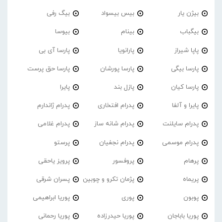
بیژن یار
بیس بیسواد
بیگ رفی
بیگباب
بینام
بیوسا
پاپا شیراز
پارانویا
پارسا آی بی
پارسا بیگی
پارسا پورشان
پارسا حق پرست
پارسا کیان
پازل بند
پایرا
پایرا و آلفا
پدرام افتخاری
پدرام ژاندارم
پدرام‌ سایلنت
پدرام شانه ساز
پدرام غلامی
پدرام موسمی
پدرام نجفیان
پرستو
پرهام
پروفسور
پرویز یاحقی
پریماه
پژمان تکرو و چوبین
پسران شرقی
پوبون
پوری
پوریا ابراهیمی
پوریا باباجان
پوریا حیدرزاده
پوریا رحمانی