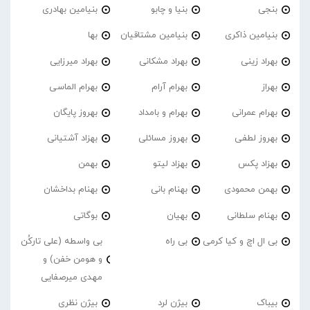
بنجی
بنیا و چابو
بنیامین بهادری
بنیامین ذاکری
بنیامین مشتاقیان
بها
بهراد زینی
بهراد مشکانی
بهراد میرزایی
بهراز
بهرام آرام
بهرام الماسی
بهرام عمرانی
بهرام و بامداد
بهروز پایگان
بهروز لطفی
بهروز مسائلی
بهزاد آشتیانی
بهزاد پکس
بهزاد لیتو
بهمن
بهمن محمودی
بهنام بانی
بهنام بداخشان
بهنام سلطانی
بهیان
بوگاتی
بی ال اچ و کیا کرمی
بی راه
بی واسطه (علی تارکُن
و هومن خفن) و
مهدی میرصفایی
بیباک
بیژن لرد
بیژن نظری