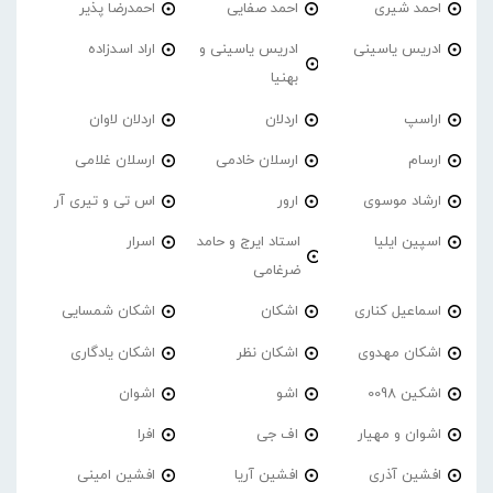
احمد شیری
احمد صفایی
احمدرضا پذیر
ادریس یاسینی
ادریس یاسینی و
اراد اسدزاده
بهنیا
اراسپ
اردلان
اردلان لاوان
ارسام
ارسلان خادمی
ارسلان غلامی
ارشاد موسوی
ارور
اس تی و تیری آر
اسپین ایلیا
استاد ایرج و حامد
اسرار
ضرغامی
اسماعیل کناری
اشکان
اشکان شمسایی
اشکان مهدوی
اشکان نظر
اشکان یادگاری
اشکین 0098
اشو
اشوان
اشوان و مهیار
اف جی
افرا
افشین آذری
افشین آریا
افشین امینی