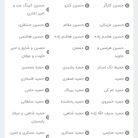
حسین کارگر
حسین کنزو
حسین کینگ سد و
امیر تاتاری
حسین مزینانی
حسین مقام
حسین منتظری
حسین هاسم زاده
حسین هاشم زاده
حسین هاشمی
حسین هرمس و
حصمن
حصین و شایع و امیر
جاوید
خلوت و عرفان
حفیظ تک استار
حمزه رشیدی
حمزه محمدی
حمید
حمید اصغری
حمید افتخاری
حمید ام کی
حمید بیباک
حمید حامی
حمید خسروی
حمید رخشنده
حمید سلطانی
حمید سیف الله زاده
حمید شاهی
حمید شاهی و میلاد
پارسیان
حمید صارمی
حمید عسکری
حمید عسکری و امین