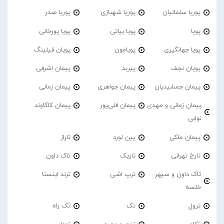
پوریا سلمانیان
پوریا شهبازی
پوریا صدر
پویا
پویا بیاتی
پویا پورخانی
پویا جهانگیری
پویامون
پویان فیلینگ
پویان نجف
پیربد
پیمان اشرفی
پیمان جمشیدیان
پیمان جواهری
پیمان زمانی
پیمان زمانی و مهدی
پیمان قلی‌پور
پیمان کاکاوند
نوابی
پیمان ملکی
پین لورد
تاراز
تارخ تهرانی
تاریک
تاک داون
تاک داون و سپهر
ترپ اشی
ترند اینستا
خلسه
ترول
تک
تَک راه