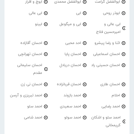
ابوالفضل کرامت
ابوالفضل محمدی
ابوچ و اقرار
ابوذر روحی
ابی
ابی عالی
ابی عالی و
ابی و میگوعل
ابینو
امیرحسین فلاح
اثنا و رضا پیشرو
احد محبی
احسان آقازاده
احسان اسماعیلی
احسان پایا
احسان تهرانچی
احسان حسینی راد
احسان دریادل
احسان سلیمانی
مقدم
احسان طاری
احسان قربانزاده
احسان نی زن
احلام
احمد بازوند
احمد تبریزی و آرسن
احمد‌ رضایی
احمد سعیدی
احمد سلو
احمد سلو و اشکان
احمد سولو
احمد شامی
کریمخانی