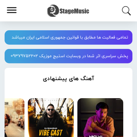
تمامی فعالیت ها مطابق با قوانین جمهوری اسلامی ایران میباشد
پخش سراسری اثر شما در وبسایت استیج موزیک 09379752202
آهنگ های پیشنهادی