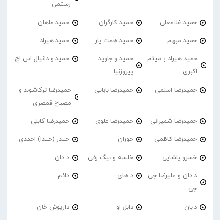
رستمی
حمید غلامعلی
حمید کارگران
حمید ماهان
حمید مبهم
حمید همت یار
حمید هیراد
حمید هیراد و میثم
حمید و جاوید
حمید و دانیال اس اچ
اکبری
پیروزنیا
حمیدرضا اسلمی
حمیدرضا بابایی
حمیدرضا ترکاشوند و
مصباح قمصری
حمیدرضا شمیرانی
حمیدرضا علوی
حمیدرضا کابلی
حمیدرضا کاظمی
حوران
حیدر (حیدا) احمدی
خسرو پاشایی
خلسه و بیگ رفی
د دان
د دان و علیرضا جی
د های
دائم
جی
دابان
دابل او
داریوش خان