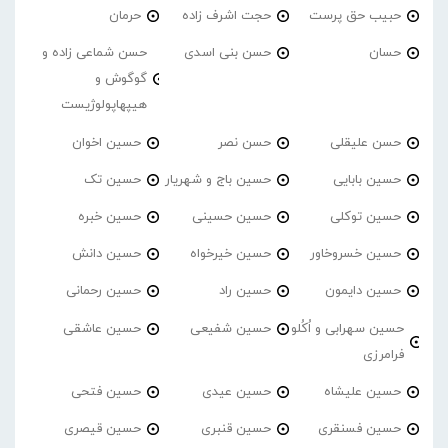
حبیب حق پرست
حجت اشرف زاده
حرمان
حسان
حسن بنی اسدی
حسن شماعی زاده و
گوگوش و
هیپهاپولوژیست
حسن علیقلی
حسن نصر
حسین اخوان
حسین بابایی
حسین باج و شهریار
حسین تک
حسین توکلی
حسین حسینی
حسین خبره
حسین خسروخاور
حسین خیرخواه
حسین دانش
حسین دایمون
حسین راد
حسین رحمانی
حسین سهرابی و اُکُلو
حسین شفیعی
حسین عاشقی
فرامرزی
حسین علیشاه
حسین عیدی
حسین فتحی
حسین فسنقری
حسین قنبری
حسین قیصری