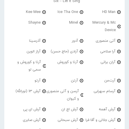
Six – Let It Sing
Kee Mee
Ice Tha One
HD Man
Shayne
Minel
Mercury & Mc
Device
آتی منصوری
آدور
آذرسینا
آرا صلاحی
آرادی (حاج حسن)
آراز الوین
آران براتی
آرتا و کوروش
آرتا و کوروش و
سمی لو
آرت‌من
آرتن
آرتو
آرسام سهرابی
آرسن و آتی منصوری
آرش 13 (نورالله)
و کیوان
آرش آهمه
آرش اچ ان
آرش ای پی
آرش جلالی و آقا فرا
آرش سبحانی
آرش صابری