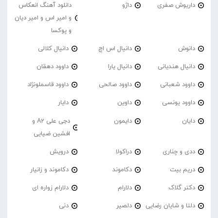
داریوش صفری
داژو
دانلود آهنگ انعکاس
و امیر اس و امیر دیان
و پوکسا
دانوش
دانیال اس اچ
دانیال کلالی
دانیال هندیانی
دانیال یارا
داوود دهقان
داوود شعبانی
داوود صالحی
داوود قاسملونژاد
داوود یونسی
داوین
دایار
دایان
دایمون
دجی علی A2 و
افشین ضیایی
ددی و چناری
دراکولا
درویش
دریم بیت
دکاموند
دکاموند و زانیار
دکتر گلاک
دلارام
دلارام زواره ای
دلتا و شایان رضایی
دلصیر
دنی