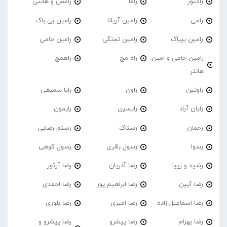
راکتور
راما
رامس و هانتی
رامی
رامین آریانا
رامین بی باک
رامین بیباک
رامین تجنگی
رامین حامی
رامین حامی و امین
راه مج
راهمج
هانتر
راوتین
راوِن
رایا سمیعی
رایان آراد
رایسین
رایمون
رحمان
رستاک
رستم رضایی
رسوا
رسول باقری
رسول کوهی
رشید و زیپا
رضا آذریان
رضا آرتور
رضا آیین
رضا ابراهیم پور
رضا احمدی
رضا اسماعیل زاده
رضا امیری
رضا بلوری
رضا بهرام
رضا پیشرو
رضا پیشرو و