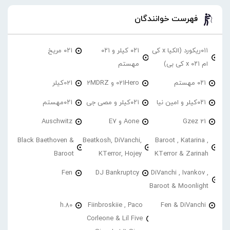
فهرست خوانندگان
۰۱۱ریکورد (الکیا x کی
۰۲۱ کیلر و ۰۲۱
۰۲۱ مریخ
ام ۰۲۱ x کی بی)
مهستم
۰۲۱ مهستم
021Hero و 2MDRZ
021کیلر
۰۲۱کیلر و امین نیا
۰۲۱کیلر و مصی جی
۰۲۱مهستم
21 Gzez
Aone و E7
Auschwitz
Black Baethoven &
Beatkosh, DiVanchi,
Baroot , Katarina ,
Baroot
KTerror, Hojey
KTerror & Zarinah
Fen
DJ Bankruptcy
DiVanchi , Ivankov ,
Baroot & Moonlight
h.80
Fiinbroskiie , Paco
Fen & DiVanchi
Corleone & Lil Five