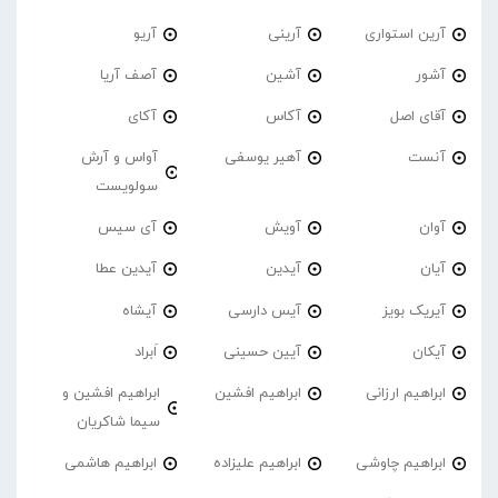
آرین استواری
آرینی
آریو
آشور
آشین
آصف آریا
آقای اصل
آکاس
آکای
آنست
آهیر یوسفی
آواس و آرش
سولویست
آوان
آویش
آی سیس
آیان
آیدین
آیدین عطا
آیریک بویز
آیس دارسی
آیشاه
آیکان
آیین حسینی
اَبراد
ابراهیم ارزانی
ابراهیم افشین
ابراهیم افشین و
سیما شاکریان
ابراهیم چاوشی
ابراهیم علیزاده
ابراهیم هاشمی