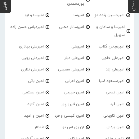
پست بعدی
پست قبلی
پورمحمدی
امیرحسین زنده دل
امیرسا
امیرسا و اَبو
امیرسا و سامان و
امیرسالار محبی
امیرعباس حسن زاده
سهیل
امیرعباس گلاب
امیرعلی
امیرعلی بهادری
امیرعلی حاجی
امیرعلی دیار
امیرعلی رجبی
امیرعلی زند
امیرعلی مصیبی
امیرعلی نظری
امیرمسعود ضیا
امین اعرابی
امین بانی
امین تیجی
امین حبیبی
امین رستمی
امین فرد
امین فیروزپور
امین کاوه
امین کاویانی
امین کیسی و فرد
امین و امید
امین یزدان
ان زی اس تو
انتظار
انزی و جنزی
اهورا کلهر
اویس آتشین