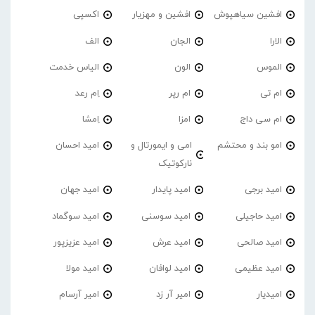
افشین سیاهپوش
افشین و مهزیار
اکسپی
الارا
الجان
الف
الموس
الون
الیاس خدمت
ام تی
ام رپر
اِم رعد
ام سی داج
امزا
اِمشا
امو بند و محتشم
امی و ایمورتال و
امید احسان
نارکوتیک
امید برجی
امید پایدار
امید جهان
امید حاجیلی
امید سوسنی
امید سوگماد
امید صالحی
امید عرش
امید عزیزپور
امید عظیمی
امید لوافان
امید مولا
امیدیار
امیر آر زد
امیر آرسام