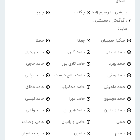
اسدی
چاوشی ، ابراهیم زاده
چگنت
چلیپا
، گوگوش ، قمیشی ،
هایده
چنگیز حبیبیان
چیتا
حافظ
حامد احمدی
حامد اکبری
حامد برادران
حامد بهراد
حامد تاری پور
حامد حاجی
حامد زمانی
حامد صالح دوست
حامد عرشی
حامد ماهینی
حامد محضرنیا
حامد مطلق
حامد موسوی
حامد میرا
حامد نیسی
حامد همایون
حامد هیرمان
حامد وفایی
حامی
حامی و رادیان
حامی و صات
حامیم
حامین
حبیب حامیان