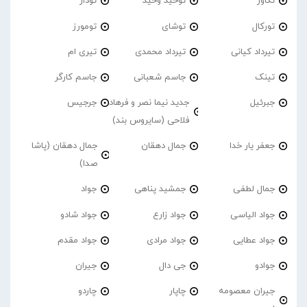
تکاور
توحید وحید
تودار
تورکال
توشای
تومورز
تیرداد کیانی
تیرداد محمدی
تیری ام
تینک
جاسم شعبانی
جاسم کارگر
جبرئیل
جدید نیما نصر و فرهاد
جرجیس
فلاحی (سایروس بند)
جعفر یار خدا
جمال دهقان
جمال دهقان (پاشا
صدا)
جمال لطفی
جمشید پناهی
جواد
جواد الیاسی
جواد زارع
جواد شادو
جواد عطایی
جواد مرادی
جواد مقدم
جوادو
جی دال
جیران
جیران معصومه
چاپار
چاردو