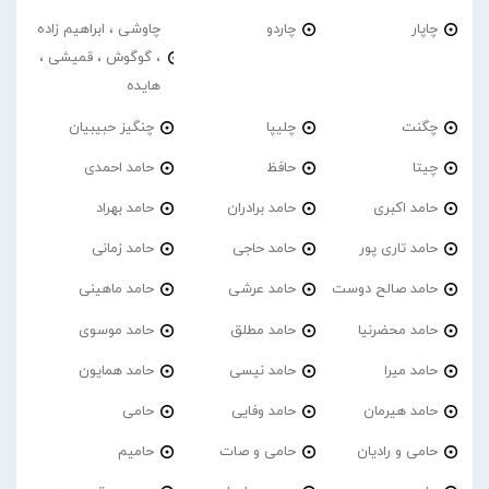
چاپار
چاردو
چاوشی ، ابراهیم زاده
، گوگوش ، قمیشی ،
هایده
چگنت
چلیپا
چنگیز حبیبیان
چیتا
حافظ
حامد احمدی
حامد اکبری
حامد برادران
حامد بهراد
حامد تاری پور
حامد حاجی
حامد زمانی
حامد صالح دوست
حامد عرشی
حامد ماهینی
حامد محضرنیا
حامد مطلق
حامد موسوی
حامد میرا
حامد نیسی
حامد همایون
حامد هیرمان
حامد وفایی
حامی
حامی و رادیان
حامی و صات
حامیم