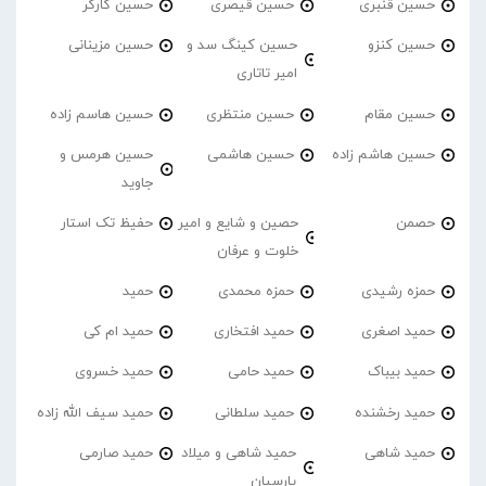
حسین قنبری
حسین قیصری
حسین کارگر
حسین کنزو
حسین کینگ سد و
حسین مزینانی
امیر تاتاری
حسین مقام
حسین منتظری
حسین هاسم زاده
حسین هاشم زاده
حسین هاشمی
حسین هرمس و
جاوید
حصمن
حصین و شایع و امیر
حفیظ تک استار
خلوت و عرفان
حمزه رشیدی
حمزه محمدی
حمید
حمید اصغری
حمید افتخاری
حمید ام کی
حمید بیباک
حمید حامی
حمید خسروی
حمید رخشنده
حمید سلطانی
حمید سیف الله زاده
حمید شاهی
حمید شاهی و میلاد
حمید صارمی
پارسیان