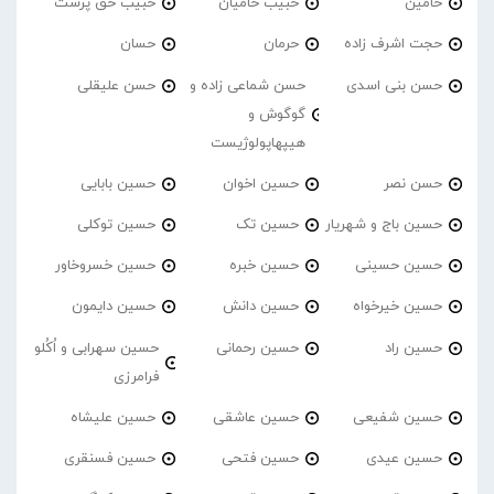
حامین
حبیب حامیان
حبیب حق پرست
حجت اشرف زاده
حرمان
حسان
حسن بنی اسدی
حسن شماعی زاده و
حسن علیقلی
گوگوش و
هیپهاپولوژیست
حسن نصر
حسین اخوان
حسین بابایی
حسین باج و شهریار
حسین تک
حسین توکلی
حسین حسینی
حسین خبره
حسین خسروخاور
حسین خیرخواه
حسین دانش
حسین دایمون
حسین راد
حسین رحمانی
حسین سهرابی و اُکُلو
فرامرزی
حسین شفیعی
حسین عاشقی
حسین علیشاه
حسین عیدی
حسین فتحی
حسین فسنقری