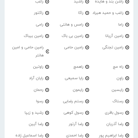
راشن بند و هایده
راشید
راغب
راغب و حمید هیراد
راکا
راکتور
راما
رامس و هانتی
رامی
رامین آریانا
رامین بی باک
رامین بیباک
رامین تجنگی
رامین حامی
رامین حامی و امین
هانتر
راه مج
راهمج
راوتین
راوِن
رایا سمیعی
رایان آراد
رایسین
رایمون
رحمان
رستاک
رستم رضایی
رسوا
رسول باقری
رسول کوهی
رشید و زیپا
رضا آذریان
رضا آرتور
رضا آیین
رضا ابراهیم پور
رضا احمدی
رضا اسماعیل زاده