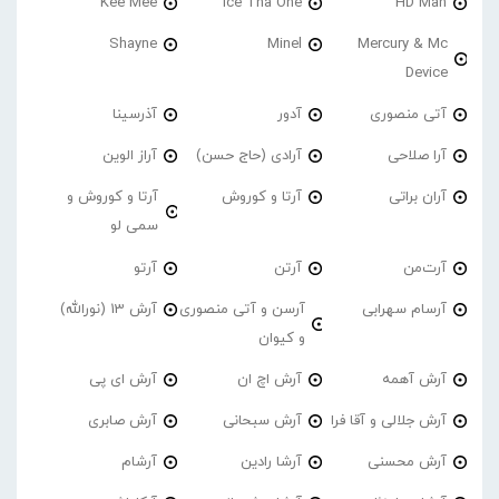
Kee Mee
Ice Tha One
HD Man
Shayne
Minel
Mercury & Mc
Device
آتی منصوری
آدور
آذرسینا
آرا صلاحی
آرادی (حاج حسن)
آراز الوین
آران براتی
آرتا و کوروش
آرتا و کوروش و
سمی لو
آرت‌من
آرتن
آرتو
آرسام سهرابی
آرسن و آتی منصوری
آرش 13 (نورالله)
و کیوان
آرش آهمه
آرش اچ ان
آرش ای پی
آرش جلالی و آقا فرا
آرش سبحانی
آرش صابری
آرش محسنی
آرشا رادین
آرشام