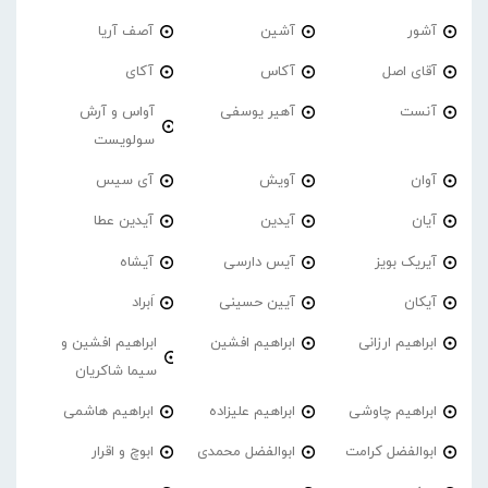
آشور
آشین
آصف آریا
آقای اصل
آکاس
آکای
آنست
آهیر یوسفی
آواس و آرش
سولویست
آوان
آویش
آی سیس
آیان
آیدین
آیدین عطا
آیریک بویز
آیس دارسی
آیشاه
آیکان
آیین حسینی
اَبراد
ابراهیم ارزانی
ابراهیم افشین
ابراهیم افشین و
سیما شاکریان
ابراهیم چاوشی
ابراهیم علیزاده
ابراهیم هاشمی
ابوالفضل کرامت
ابوالفضل محمدی
ابوچ و اقرار