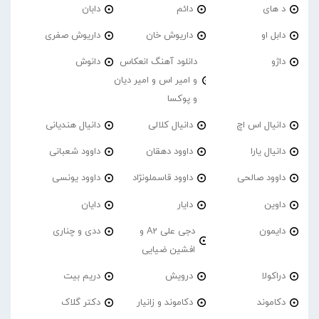
د های
دائم
دابان
دابل او
داریوش خان
داریوش صفری
داژو
دانلود آهنگ انعکاس
دانوش
و امیر اس و امیر دیان
و پوکسا
دانیال اس اچ
دانیال کلالی
دانیال هندیانی
دانیال یارا
داوود دهقان
داوود شعبانی
داوود صالحی
داوود قاسملونژاد
داوود یونسی
داوین
دایار
دایان
دایمون
دجی علی A2 و
ددی و چناری
افشین ضیایی
دراکولا
درویش
دریم بیت
دکاموند
دکاموند و زانیار
دکتر گلاک