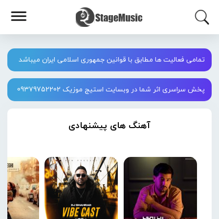
تمامی فعالیت ها مطابق با قوانین جمهوری اسلامی ایران میباشد
پخش سراسری اثر شما در وبسایت استیج موزیک 09379752202
آهنگ های پیشنهادی