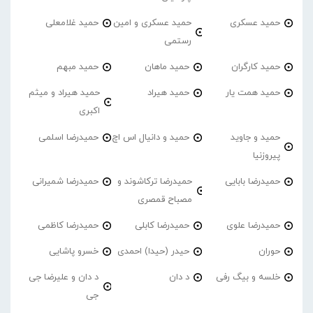
حمید عسکری
حمید عسکری و امین
حمید غلامعلی
رستمی
حمید کارگران
حمید ماهان
حمید مبهم
حمید همت یار
حمید هیراد
حمید هیراد و میثم
اکبری
حمید و جاوید
حمید و دانیال اس اچ
حمیدرضا اسلمی
پیروزنیا
حمیدرضا بابایی
حمیدرضا ترکاشوند و
حمیدرضا شمیرانی
مصباح قمصری
حمیدرضا علوی
حمیدرضا کابلی
حمیدرضا کاظمی
حوران
حیدر (حیدا) احمدی
خسرو پاشایی
خلسه و بیگ رفی
د دان
د دان و علیرضا جی
جی