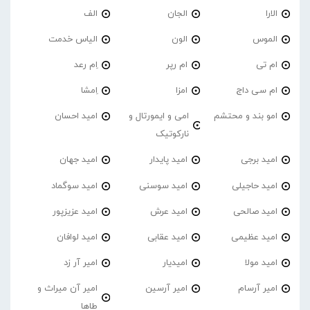
الارا
الجان
الف
الموس
الون
الیاس خدمت
ام تی
ام رپر
اِم رعد
ام سی داج
امزا
اِمشا
امو بند و محتشم
امی و ایمورتال و
امید احسان
نارکوتیک
امید برجی
امید پایدار
امید جهان
امید حاجیلی
امید سوسنی
امید سوگماد
امید صالحی
امید عرش
امید عزیزپور
امید عظیمی
امید عقابی
امید لوافان
امید مولا
امیدیار
امیر آر زد
امیر آرسام
امیر آرسین
امیر آن میراث و
طاها