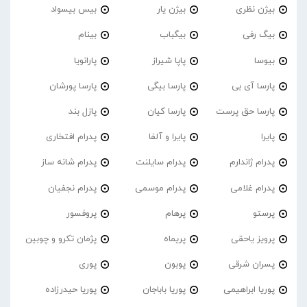
بیژن نظری
بیژن یار
بیس بیسواد
بیگ رفی
بیگباب
بینام
بیوسا
پاپا شیراز
پارانویا
پارسا آی بی
پارسا بیگی
پارسا پورشان
پارسا حق پرست
پارسا کیان
پازل بند
پایرا
پایرا و آلفا
پدرام افتخاری
پدرام ژاندارم
پدرام‌ سایلنت
پدرام شانه ساز
پدرام غلامی
پدرام موسمی
پدرام نجفیان
پرستو
پرهام
پروفسور
پرویز یاحقی
پریماه
پژمان تکرو و چوبین
پسران شرقی
پوبون
پوری
پوریا ابراهیمی
پوریا باباجان
پوریا حیدرزاده