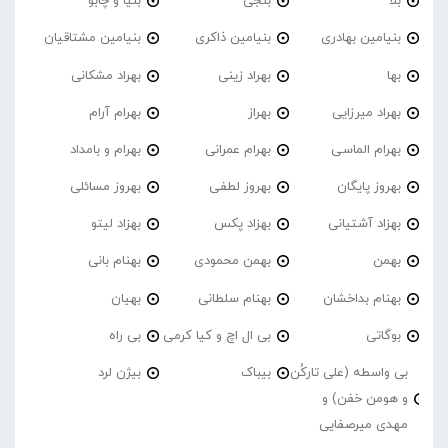
بلا
بنجی
بنیا و چابو
بنیامین بهادری
بنیامین ذاکری
بنیامین مشتاقیان
بها
بهراد زینی
بهراد مشکانی
بهراد میرزایی
بهراز
بهرام آرام
بهرام الماسی
بهرام عمرانی
بهرام و بامداد
بهروز پایگان
بهروز لطفی
بهروز مسائلی
بهزاد آشتیانی
بهزاد پکس
بهزاد لیتو
بهمن
بهمن محمودی
بهنام بانی
بهنام بداخشان
بهنام سلطانی
بهیان
بوگاتی
بی ال اچ و کیا کرمی
بی راه
بی واسطه (علی تارکُن
بیباک
بیژن لرد
و هومن خفن) و
مهدی میرصفایی