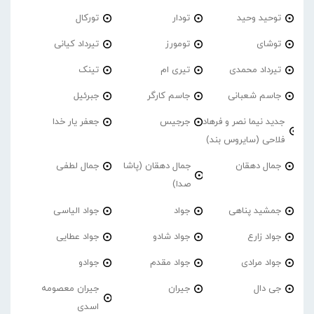
توحید وحید
تودار
تورکال
توشای
تومورز
تیرداد کیانی
تیرداد محمدی
تیری ام
تینک
جاسم شعبانی
جاسم کارگر
جبرئیل
جدید نیما نصر و فرهاد
جرجیس
جعفر یار خدا
فلاحی (سایروس بند)
جمال دهقان
جمال دهقان (پاشا
جمال لطفی
صدا)
جمشید پناهی
جواد
جواد الیاسی
جواد زارع
جواد شادو
جواد عطایی
جواد مرادی
جواد مقدم
جوادو
جی دال
جیران
جیران معصومه
اسدی