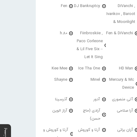
Fen
DJ Bankruptcy
DiVanchi ,
Ivankov , Baroot
& Moonlight
h.80
Fiinbroskiie ,
Fen & DiVanchi
Paco Corleone
& Lil Five Six –
Let It Sing
Kee Mee
Ice Tha One
HD Man
Shayne
Minel
Mercury & Mc
Device
آتی منصوری
آدور
آذرسینا
آرا صلاحی
آرادی (حاج
آراز الوین
حسن)
آران براتی
آرتا و کوروش
آرتا و کوروش و