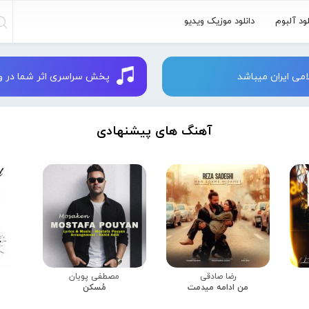
لود آلبوم
دانلود موزیک ویدیو
می ایران میباشد
پخش سراسری اثر شما در وبسایت 
آهنگ های پیشنهادی
رضا صادقی
مصطفی پویان
من ادامه میدمت
مُسکن