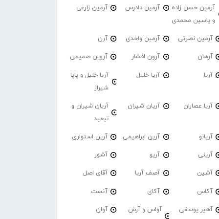
آرمین حسن زاده
آرمین دادرس
آرمین زارعی
و یاسین محمدی
آرمین نصرتی
آرمین واحدی
آرن
آرهان
آرون افشار
آروین صمیمی
آریا
آریا خلیل
آریا خلیل و پاپا
شیراز
آریا عصاران
آریان شیران
آریان شیران و
تبعید
آریانو
آرین ابراهیمی
آرین استواری
آرینی
آریو
آشور
آشین
آصف آریا
آقای اصل
آکاس
آکای
آنست
آهیر یوسفی
آواس و آرش
آوان