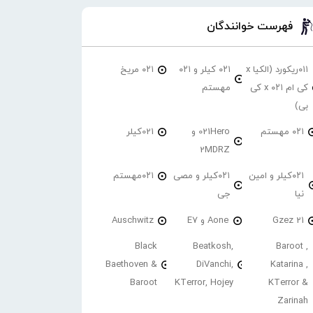
فهرست خوانندگان
۰۱۱ریکورد (الکیا x
۰۲۱ کیلر و ۰۲۱
۰۲۱ مریخ
کی ام ۰۲۱ x کی
مهستم
بی)
۰۲۱ مهستم
021Hero و
021کیلر
2MDRZ
۰۲۱کیلر و امین
۰۲۱کیلر و مصی
۰۲۱مهستم
نیا
جی
21 Gzez
Aone و E7
Auschwitz
Black
Beatkosh,
Baroot ,
Baethoven &
DiVanchi,
Katarina ,
Baroot
KTerror, Hojey
KTerror &
Zarinah