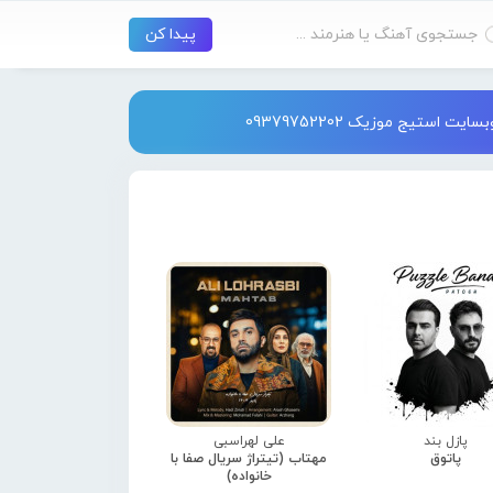
استیج موزیک 09379752202
پازل بند
علی لهراسبی
پاتوق
مهتاب (تیتراژ سریال صفا با
خانواده)