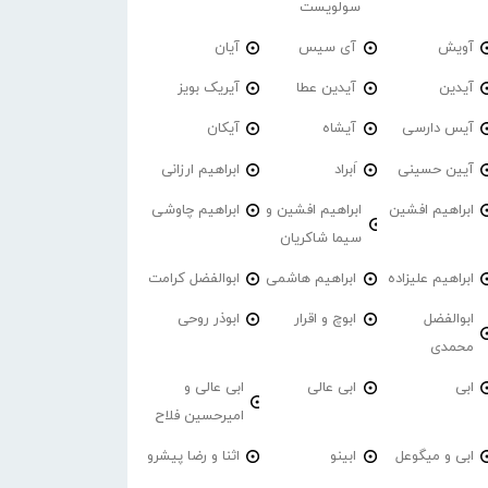
سولویست
آویش
آی سیس
آیان
آیدین
آیدین عطا
آیریک بویز
آیس دارسی
آیشاه
آیکان
آیین حسینی
اَبراد
ابراهیم ارزانی
ابراهیم افشین
ابراهیم افشین و
ابراهیم چاوشی
سیما شاکریان
ابراهیم علیزاده
ابراهیم هاشمی
ابوالفضل کرامت
ابوالفضل
ابوچ و اقرار
ابوذر روحی
محمدی
ابی
ابی عالی
ابی عالی و
امیرحسین فلاح
ابی و میگوعل
ابینو
اثنا و رضا پیشرو