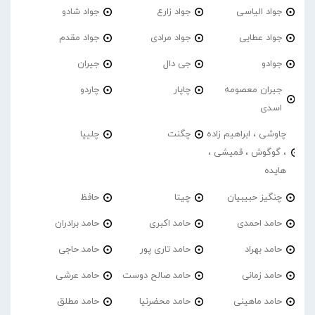
جواد الیاسی
جواد زارع
جواد شادو
جواد عطایی
جواد مرادی
جواد مقدم
جوادو
جی دال
جیران
جیران معصومه
چاپار
چاردو
اسدی
چاوشی ، ابراهیم زاده
چگنت
چلیپا
، گوگوش ، قمیشی ،
هایده
چنگیز حبیبیان
چیتا
حافظ
حامد احمدی
حامد اکبری
حامد برادران
حامد بهراد
حامد تاری پور
حامد حاجی
حامد زمانی
حامد صالح دوست
حامد عرشی
حامد ماهینی
حامد محضرنیا
حامد مطلق