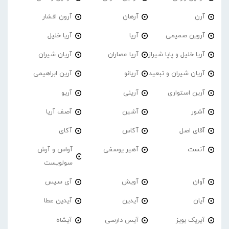
آرن
آرهان
آرون افشار
آروین صمیمی
آریا
آریا خلیل
آریا خلیل و پاپا شیراز
آریا عصاران
آریان شیران
آریان شیران و تبعید
آریانو
آرین ابراهیمی
آرین استواری
آرینی
آریو
آشور
آشین
آصف آریا
آقای اصل
آکاس
آکای
آنست
آهیر یوسفی
آواس و آرش
سولویست
آوان
آویش
آی سیس
آیان
آیدین
آیدین عطا
آیریک بویز
آیس دارسی
آیشاه