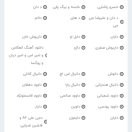
خسرو پاشایی
خلسه و بیگ رفی
د دان
د دان و علیرضا جی
د های
دائم
جی
دابان
دابل او
داریوش خان
داریوش صفری
داژو
دانلود آهنگ انعکاس
و امیر اس و امیر دیان
و پوکسا
دانوش
دانیال اس اچ
دانیال کلالی
دانیال هندیانی
دانیال یارا
داوود دهقان
داوود شعبانی
داوود صالحی
داوود قاسملونژاد
داوود یونسی
داوین
دایار
دایان
دایمون
دجی علی A2 و
افشین ضیایی