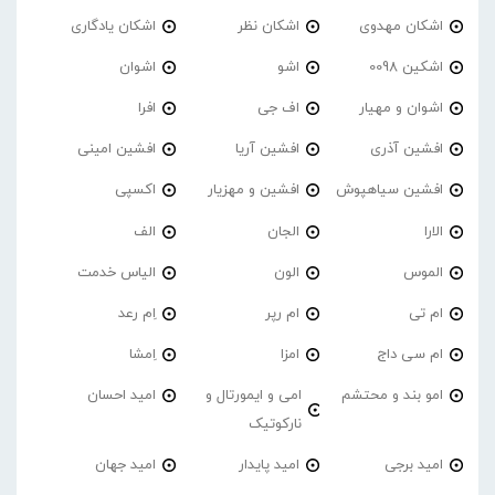
اشکان مهدوی
اشکان نظر
اشکان یادگاری
اشکین 0098
اشو
اشوان
اشوان و مهیار
اف جی
افرا
افشین آذری
افشین آریا
افشین امینی
افشین سیاهپوش
افشین و مهزیار
اکسپی
الارا
الجان
الف
الموس
الون
الیاس خدمت
ام تی
ام رپر
اِم رعد
ام سی داج
امزا
اِمشا
امو بند و محتشم
امی و ایمورتال و
امید احسان
نارکوتیک
امید برجی
امید پایدار
امید جهان