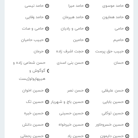
حامد موسوی
حامد میرا
حامد نیسی
حامد همایون
حامد هیرمان
حامد وفایی
حامی
حامی و رادیان
حامی و صات
حامیم
حامین
حبیب حامیان
حبیب حق پرست
حجت اشرف زاده
حرمان
حسان
حسن بنی اسدی
حسن شماعی زاده و
گوگوش و
هیپهاپولوژیست
حسن علیقلی
حسن نصر
حسین اخوان
حسین بابایی
حسین باج و شهریار
حسین تک
حسین توکلی
حسین حسینی
حسین خبره
حسین خسروخاور
حسین خیرخواه
حسین دانش
حسین دایمون
حسین راد
حسین رحمانی