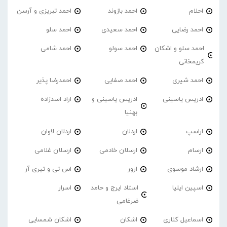
احلام
احمد بازوند
احمد تبریزی و آرسن
احمد‌ رضایی
احمد سعیدی
احمد سلو
احمد سلو و اشکان
احمد سولو
احمد شامی
کریمخانی
احمد شیری
احمد صفایی
احمدرضا پذیر
ادریس یاسینی
ادریس یاسینی و
اراد اسدزاده
بهنیا
اراسپ
اردلان
اردلان لاوان
ارسام
ارسلان خادمی
ارسلان غلامی
ارشاد موسوی
ارور
اس تی و تیری آر
اسپین ایلیا
استاد ایرج و حامد
اسرار
ضرغامی
اسماعیل کناری
اشکان
اشکان شمسایی