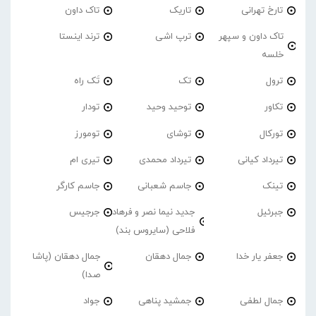
تارخ تهرانی
تاریک
تاک داون
تاک داون و سپهر
ترپ اشی
ترند اینستا
خلسه
ترول
تک
تَک راه
تکاور
توحید وحید
تودار
تورکال
توشای
تومورز
تیرداد کیانی
تیرداد محمدی
تیری ام
تینک
جاسم شعبانی
جاسم کارگر
جبرئیل
جدید نیما نصر و فرهاد
جرجیس
فلاحی (سایروس بند)
جعفر یار خدا
جمال دهقان
جمال دهقان (پاشا
صدا)
جمال لطفی
جمشید پناهی
جواد