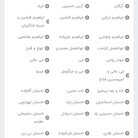
آیکان
آیین حسینی
اَبراد
ابراهیم ارزانی
ابراهیم افشین
ابراهیم افشین و
سیما شاکریان
ابراهیم چاوشی
ابراهیم علیزاده
ابراهیم هاشمی
ابوالفضل کرامت
ابوالفضل محمدی
ابوچ و اقرار
ابوذر روحی
ابی
ابی عالی
ابی عالی و
ابی و میگوعل
ابینو
امیرحسین فلاح
اثنا و رضا پیشرو
احد محبی
احسان آقازاده
احسان اسماعیلی
احسان پایا
احسان تهرانچی
احسان حسینی راد
احسان دریادل
احسان سلیمانی
مقدم
احسان طاری
احسان قربانزاده
احسان نی زن