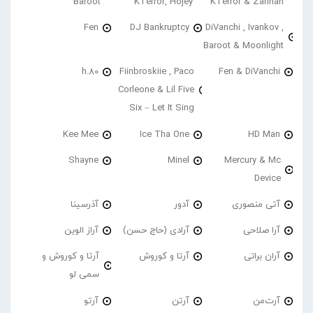
Baroot
KTerror, Hojey
KTerror & Zarinah
Fen
DJ Bankruptcy
DiVanchi , Ivankov ,
Baroot & Moonlight
h.80
Fiinbroskiie , Paco
Fen & DiVanchi
Corleone & Lil Five
Six – Let It Sing
Kee Mee
Ice Tha One
HD Man
Shayne
Minel
Mercury & Mc
Device
آتی منصوری
آدور
آذرسینا
آرا صلاحی
آرادی (حاج حسن)
آراز الوین
آران براتی
آرتا و کوروش
آرتا و کوروش و
سمی لو
آرت‌من
آرتن
آرتو