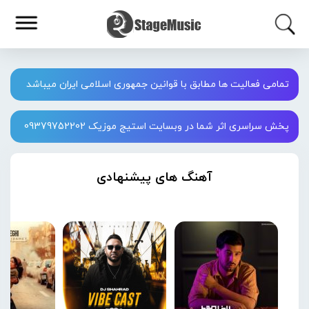
تمامی فعالیت ها مطابق با قوانین جمهوری اسلامی ایران میباشد
پخش سراسری اثر شما در وبسایت استیج موزیک 09379752202
آهنگ های پیشنهادی