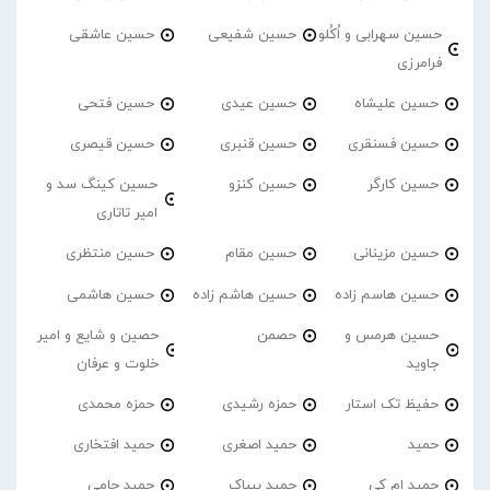
حسین سهرابی و اُکُلو
حسین شفیعی
حسین عاشقی
فرامرزی
حسین علیشاه
حسین عیدی
حسین فتحی
حسین فسنقری
حسین قنبری
حسین قیصری
حسین کارگر
حسین کنزو
حسین کینگ سد و
امیر تاتاری
حسین مزینانی
حسین مقام
حسین منتظری
حسین هاسم زاده
حسین هاشم زاده
حسین هاشمی
حسین هرمس و
حصمن
حصین و شایع و امیر
جاوید
خلوت و عرفان
حفیظ تک استار
حمزه رشیدی
حمزه محمدی
حمید
حمید اصغری
حمید افتخاری
حمید ام کی
حمید بیباک
حمید حامی