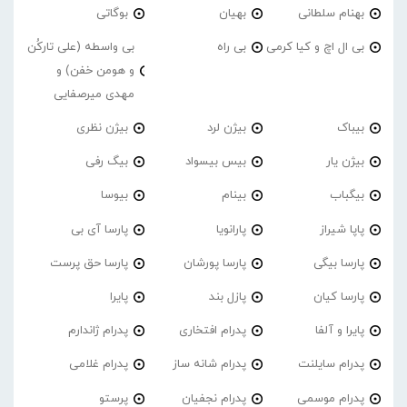
بهنام سلطانی
بهیان
بوگاتی
بی ال اچ و کیا کرمی
بی راه
بی واسطه (علی تارکُن
و هومن خفن) و
مهدی میرصفایی
بیباک
بیژن لرد
بیژن نظری
بیژن یار
بیس بیسواد
بیگ رفی
بیگباب
بینام
بیوسا
پاپا شیراز
پارانویا
پارسا آی بی
پارسا بیگی
پارسا پورشان
پارسا حق پرست
پارسا کیان
پازل بند
پایرا
پایرا و آلفا
پدرام افتخاری
پدرام ژاندارم
پدرام‌ سایلنت
پدرام شانه ساز
پدرام غلامی
پدرام موسمی
پدرام نجفیان
پرستو