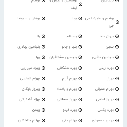
برسامین
برسامین و ژیوان و
برشام
اِیف
برشام و علیرضا جی
برنا
برهان و علیرضا
جی
بروان بند
بسطام
بلا
بنجی
بنیا و چابو
بنیامین بهادری
بنیامین ذاکری
بنیامین مشتاقیان
بها
بهراد زینی
بهراد مشکانی
بهراد میرزایی
بهراز
بهرام آرام
بهرام الماسی
بهرام عمرانی
بهرام و بامداد
بهروز پایگان
بهروز لطفی
بهروز مسائلی
بهزاد آشتیانی
بهزاد پکس
بهزاد لیتو
بهمن
بهمن محمودی
بهنام بانی
بهنام بداخشان