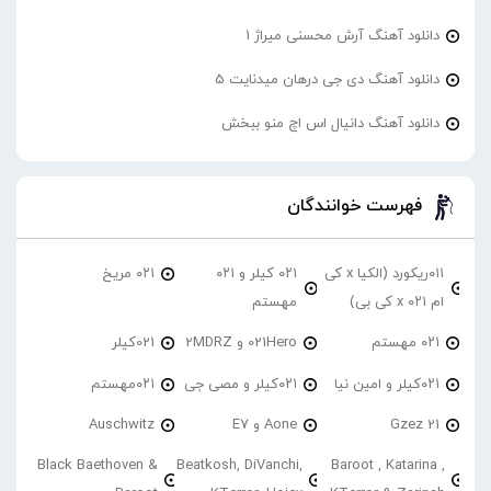
دانلود آهنگ آرش محسنی میراژ 1
دانلود آهنگ دی جی درهان میدنایت 5
دانلود آهنگ دانیال اس اچ منو ببخش
فهرست خوانندگان
۰۱۱ریکورد (الکیا x کی
۰۲۱ کیلر و ۰۲۱
۰۲۱ مریخ
ام ۰۲۱ x کی بی)
مهستم
۰۲۱ مهستم
021Hero و 2MDRZ
021کیلر
۰۲۱کیلر و امین نیا
۰۲۱کیلر و مصی جی
۰۲۱مهستم
21 Gzez
Aone و E7
Auschwitz
Black Baethoven &
Beatkosh, DiVanchi,
Baroot , Katarina ,