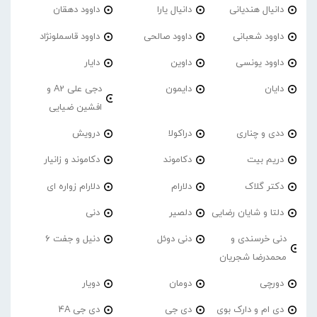
دانیال هندیانی
دانیال یارا
داوود دهقان
داوود شعبانی
داوود صالحی
داوود قاسملونژاد
داوود یونسی
داوین
دایار
دایان
دایمون
دجی علی A2 و
افشین ضیایی
ددی و چناری
دراکولا
درویش
دریم بیت
دکاموند
دکاموند و زانیار
دکتر گلاک
دلارام
دلارام زواره ای
دلتا و شایان رضایی
دلصیر
دنی
دنی خرسندی و
دنی دوئل
دنیل و جفت 6
محمدرضا شجریان
دورچی
دومان
دویار
دی ام و دارک بوی
دی جی
دی جی 4A