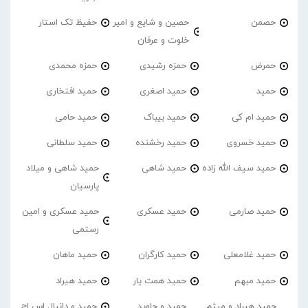
حصمن
حصین و شایع و امیر
حفیظ تک استار
خلوت و عرفان
حمرض
حمزه رشیدی
حمزه محمدی
حمید
حمید اصغری
حمید افتخاری
حمید ام کی
حمید بیباک
حمید حامی
حمید خسروی
حمید رخشنده
حمید سلطانی
حمید سیف الله زاده
حمید شاهی
حمید شاهی و میلاد
پارسیان
حمید صارمی
حمید عسکری
حمید عسکری و امین
رستمی
حمید غلامعلی
حمید کارگران
حمید ماهان
حمید مبهم
حمید همت یار
حمید هیراد
حمید هیراد و میثم
حمید و جاوید
حمید و دانیال اس اچ