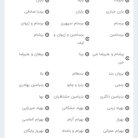
بابیک
باراد
باران
بارن جباری
بایان
بردیا صادقی
برسام
برسام سپهری
برسام و ژیوان
برسامین
برسامین و ژیوان و
برشام
اِیف
برشام و علیرضا جی
برنا
برهان و علیرضا
جی
بروان بند
بسطام
بلا
بنجی
بنیا و چابو
بنیامین بهادری
بنیامین ذاکری
بنیامین مشتاقیان
بها
بهراد زینی
بهراد مشکانی
بهراد میرزایی
بهراز
بهرام آرام
بهرام الماسی
بهرام عمرانی
بهرام و بامداد
بهروز پایگان