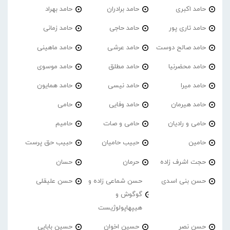
حامد اکبری
حامد برادران
حامد بهراد
حامد تاری پور
حامد حاجی
حامد زمانی
حامد صالح دوست
حامد عرشی
حامد ماهینی
حامد محضرنیا
حامد مطلق
حامد موسوی
حامد میرا
حامد نیسی
حامد همایون
حامد هیرمان
حامد وفایی
حامی
حامی و رادیان
حامی و صات
حامیم
حامین
حبیب حامیان
حبیب حق پرست
حجت اشرف زاده
حرمان
حسان
حسن بنی اسدی
حسن شماعی زاده و
حسن علیقلی
گوگوش و
هیپهاپولوژیست
حسن نصر
حسین اخوان
حسین بابایی