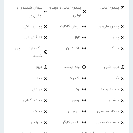
پیمان زمانی
پیمان زمانی و مهدی
پیمان شهیدی و
نوابی
نیکول یو
پیمان قلی‌پور
پیمان کاکاوند
پیمان ملکی
پین لورد
تاراز
تارخ تهرانی
تاریک
تاک داون
تاک داون و سپهر
خلسه
ترپ اشی
ترند اینستا
ترول
تک
تَک راه
تکاور
توحید وحید
تودار
تورکال
توشای
تومورز
تیرداد کیانی
تیرداد محمدی
تیری ام
تینک
جاسم شعبانی
جاسم کارگر
جبرئیل