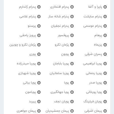
پایرا و آلفا
پدرام افتخاری
پدرام ژاندارم
پدرام‌ سایلنت
پدرام شانه ساز
پدرام غلامی
پدرام موسمی
پدرام نجفیان
پرستو
پرهام
پروفسور
پرویز یاحقی
پریماه
پژمان تکرو
پژمان تکرو و چوبین
پسران شرقی
پوبون
پوری
پوریا ابراهیمی
پوریا باباجان
پوریا حیدرزاده
پوریا رحمانی
پوریا سلمانیان
پوریا شهبازی
پوریا صدر
پویا
پویا بیاتی
پویا پورخانی
پویا جهانگیری
پویامون
پویان فیلینگ
پویان نجف
پیربد
پیمان اشرفی
پیمان جمشیدیان
پیمان جواهری