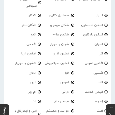
ضرغامی
اسرار
اسماعیل کناری
اشکان
اشکان شمسایی
اشکان مهدوی
اشکان نظر
اشکان یادگاری
اشکین 0098
اشو
اشوان
اشوان و مهیار
اف جی
افرا
افشین آذری
افشین آریا
افشین امینی
افشین سیاهپوش
افشین و مهزیار
اکسپی
الارا
الجان
الف
الموس
الون
الیاس خدمت
ام تی
ام رپر
اِم رعد
ام سی داج
امزا
اِمشا
امو بند و محتشم
امی و ایمورتال و