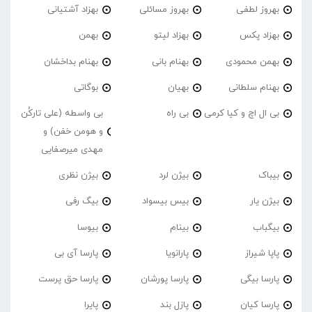
بهروز لطفی
بهروز مسائلی
بهزاد آشتیانی
بهزاد پکس
بهزاد لیتو
بهمن
بهمن محمودی
بهنام بانی
بهنام بداخشان
بهنام سلطانی
بهیان
بوگاتی
بی ال اچ و کیا کرمی
بی راه
بی واسطه (علی تارکُن
و هومن خفن) و
مهدی میرصفایی
بیباک
بیژن لرد
بیژن نظری
بیژن یار
بیس بیسواد
بیگ رفی
بیگباب
بینام
بیوسا
پاپا شیراز
پارانویا
پارسا آی بی
پارسا بیگی
پارسا پورشان
پارسا حق پرست
پارسا کیان
پازل بند
پایرا