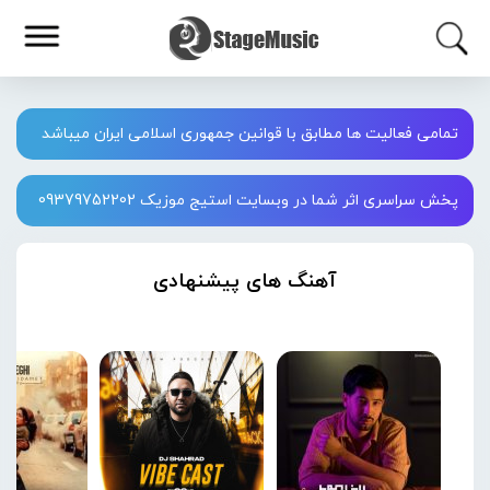
تمامی فعالیت ها مطابق با قوانین جمهوری اسلامی ایران میباشد
پخش سراسری اثر شما در وبسایت استیج موزیک 09379752202
آهنگ های پیشنهادی