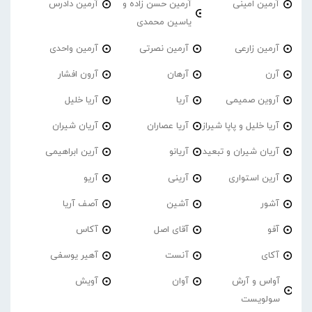
آرمین امینی
آرمین حسن زاده و
آرمین دادرس
یاسین محمدی
آرمین زارعی
آرمین نصرتی
آرمین واحدی
آرن
آرهان
آرون افشار
آروین صمیمی
آریا
آریا خلیل
آریا خلیل و پاپا شیراز
آریا عصاران
آریان شیران
آریان شیران و تبعید
آریانو
آرین ابراهیمی
آرین استواری
آرینی
آریو
آشور
آشین
آصف آریا
آفو
آقای اصل
آکاس
آکای
آنست
آهیر یوسفی
آواس و آرش
آوان
آویش
سولویست