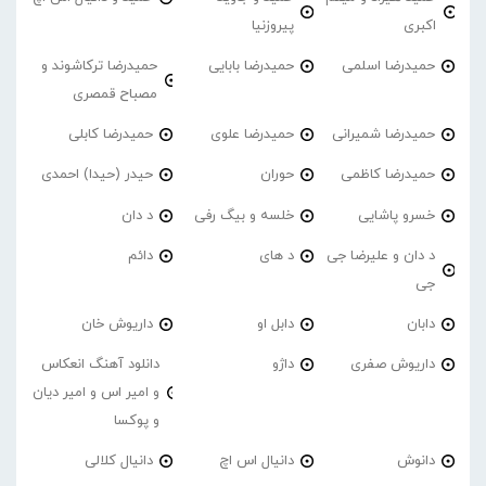
اکبری
پیروزنیا
حمیدرضا اسلمی
حمیدرضا بابایی
حمیدرضا ترکاشوند و
مصباح قمصری
حمیدرضا شمیرانی
حمیدرضا علوی
حمیدرضا کابلی
حمیدرضا کاظمی
حوران
حیدر (حیدا) احمدی
خسرو پاشایی
خلسه و بیگ رفی
د دان
د دان و علیرضا جی
د های
دائم
جی
دابان
دابل او
داریوش خان
داریوش صفری
داژو
دانلود آهنگ انعکاس
و امیر اس و امیر دیان
و پوکسا
دانوش
دانیال اس اچ
دانیال کلالی