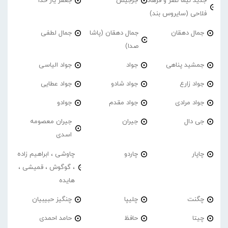
جدید نیما نصر و فرهاد
جرجیس
جعفر یار خدا
فلاحی (سایروس بند)
جمال دهقان
جمال دهقان (پاشا
جمال لطفی
صدا)
جمشید پناهی
جواد
جواد الیاسی
جواد زارع
جواد شادو
جواد عطایی
جواد مرادی
جواد مقدم
جوادو
جی دال
جیران
جیران معصومه
اسدی
چاپار
چاردو
چاوشی ، ابراهیم زاده
، گوگوش ، قمیشی ،
هایده
چگنت
چلیپا
چنگیز حبیبیان
چیتا
حافظ
حامد احمدی