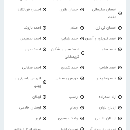
احسان سلیمانی
احسان طاری
احسان قربانزاده
مقدم
احسان نی زن
احلام
احمد بازوند
احمد تبریزی و آرسن
احمد‌ رضایی
احمد سعیدی
احمد سلو
احمد سلو و اشکان
احمد سولو
کریمخانی
احمد شامی
احمد شیری
احمد صفایی
احمدرضا پذیر
ادریس یاسینی
ادریس یاسینی و
بهنیا
اراد اسدزاده
اراسپ
اردلان
اردلان لاوان
ارسام
ارسلان خادمی
ارسلان غلامی
ارشاد موسوی
ارور
اس تی و تیری آر
اسپین ایلیا
استاد ایرج و حامد