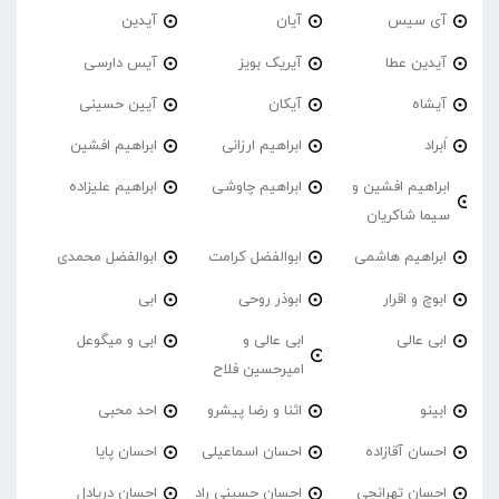
آی سیس
آیان
آیدین
آیدین عطا
آیریک بویز
آیس دارسی
آیشاه
آیکان
آیین حسینی
اَبراد
ابراهیم ارزانی
ابراهیم افشین
ابراهیم افشین و
ابراهیم چاوشی
ابراهیم علیزاده
سیما شاکریان
ابراهیم هاشمی
ابوالفضل کرامت
ابوالفضل محمدی
ابوچ و اقرار
ابوذر روحی
ابی
ابی عالی
ابی عالی و
ابی و میگوعل
امیرحسین فلاح
ابینو
اثنا و رضا پیشرو
احد محبی
احسان آقازاده
احسان اسماعیلی
احسان پایا
احسان تهرانچی
احسان حسینی راد
احسان دریادل