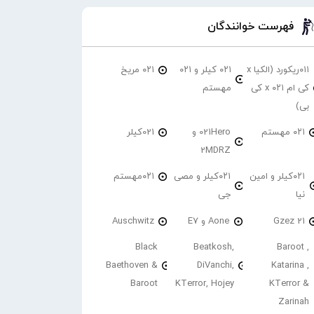
فهرست خوانندگان
۰۱۱ریکورد (الکیا x
۰۲۱ کیلر و ۰۲۱
۰۲۱ مریخ
کی ام ۰۲۱ x کی
مهستم
بی)
۰۲۱ مهستم
021Hero و
021کیلر
2MDRZ
۰۲۱کیلر و امین
۰۲۱کیلر و مصی
۰۲۱مهستم
نیا
جی
21 Gzez
Aone و E7
Auschwitz
Black
Beatkosh,
Baroot ,
Baethoven &
DiVanchi,
Katarina ,
Baroot
KTerror, Hojey
KTerror &
Zarinah