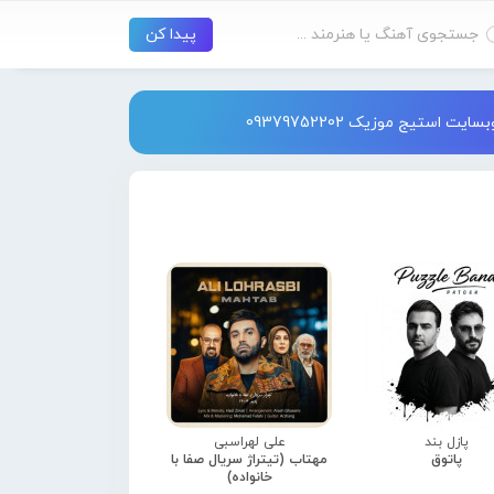
استیج موزیک 09379752202
پازل بند
علی لهراسبی
پاتوق
مهتاب (تیتراژ سریال صفا با
خانواده)