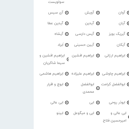
سولویست
آوان
آویش
آی سیس
آیان
آیدین
آیدین عطا
آیریک بویز
آیس دارسی
آیشاه
آیکان
آیین حسینی
اَبراد
ابراهیم ارزانی
ابراهیم افشین
ابراهیم افشین و
سیما شاکریان
ابراهیم چاوشی
ابراهیم علیزاده
ابراهیم هاشمی
ابوالفضل کرامت
ابوالفضل
ابوچ و اقرار
محمدی
ابوذر روحی
ابی
ابی عالی
ابی عالی و
ابی و میگوعل
ابینو
امیرحسین فلاح