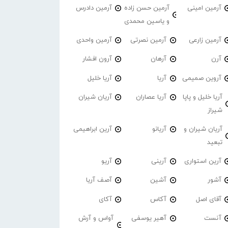
آرمین امینی
آرمین حسن زاده
آرمین دادرس
و یاسین محمدی
آرمین زارعی
آرمین نصرتی
آرمین واحدی
آرن
آرهان
آرون افشار
آروین صمیمی
آریا
آریا خلیل
آریا خلیل و پاپا
آریا عصاران
آریان شیران
شیراز
آریان شیران و
آریانو
آرین ابراهیمی
تبعید
آرین استواری
آرینی
آریو
آشور
آشین
آصف آریا
آقای اصل
آکاس
آکای
آنست
آهیر یوسفی
آواس و آرش