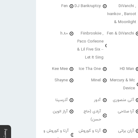
Fen
DJ Bankruptcy
DiVanchi ,
Ivankov , Baroot
& Moonlight
h.80
Fiinbroskiie ,
Fen & DiVanchi
Paco Corleone
& Lil Five Six –
Let It Sing
Kee Mee
Ice Tha One
HD Man
Shayne
Minel
Mercury & Mc
Device
آتی منصوری
آدور
آذرسینا
آرا صلاحی
آرادی (حاج
آراز الوین
حسن)
آران براتی
آرتا و کوروش
آرتا و کوروش و