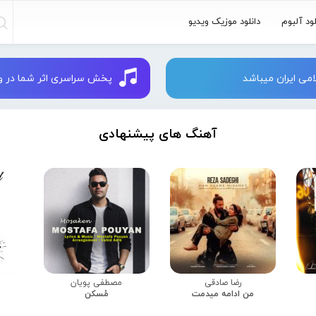
لود آلبوم
دانلود موزیک ویدیو
می ایران میباشد
پخش سراسری اثر شما در وبسایت 
آهنگ های پیشنهادی
رضا صادقی
مصطفی پویان
من ادامه میدمت
مُسکن