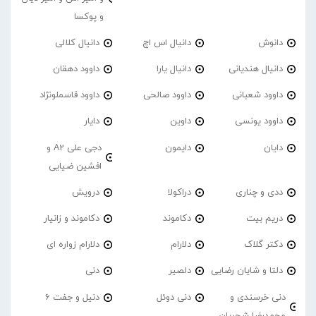
و پوکسا
دانوش
دانیال اس اچ
دانیال کلالی
دانیال هندیانی
دانیال یارا
داوود دهقان
داوود شعبانی
داوود صالحی
داوود قاسملونژاد
داوود یونسی
داوین
دایار
دایان
دایمون
دجی علی A2 و
افشین ضیایی
ددی و چناری
دراکولا
درویش
دریم بیت
دکاموند
دکاموند و زانیار
دکتر گلاک
دلارام
دلارام زواره ای
دلتا و شایان رضایی
دلصیر
دنی
دنی خرسندی و
دنی دوئل
دنیل و جفت 6
محمدرضا شجریان