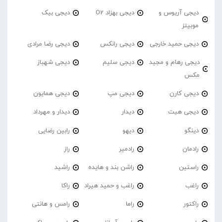
دیجی آریوس و
دیجی بهزاد O2
دیجی بیک
موبیتز
دیجی حمید خارجی
دیجی رانکس
دیجی رضا مرادی
دیجی رهام و مجید
دیجی سلیم
دیجی شهباز
مکس
دیجی کارن
دیجی مپ
دیجی همایون
دیجی هیت
دیدار
دیدار و مهرداد
دینگو
دیهو
رابین رضایی
رادمان
رادمیر
راز
راستین
راشن بند و هایده
راشید
راغب
راغب و حمید هیراد
راکا
راکتور
راما
رامس و هانتی