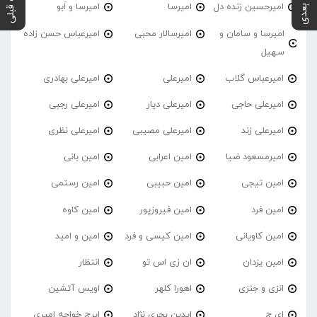
پست بعدی
پست قبلی
امیرحسین زنده دل
امیرسا
امیرسا و اَبو
امیرسا و سامان و
امیرسالار محبی
امیرعباس حسن زاده
سهیل
امیرعباس گلاب
امیرعلی
امیرعلی بهادری
امیرعلی حاجی
امیرعلی دیار
امیرعلی رجبی
امیرعلی زند
امیرعلی مصیبی
امیرعلی نظری
امیرمسعود ضیا
امین اعرابی
امین بانی
امین تیجی
امین حبیبی
امین رستمی
امین فرد
امین فیروزپور
امین کاوه
امین کاویانی
امین کیسی و فرد
امین و امید
امین یزدان
ان زی اس تو
انتظار
انزی و جنزی
اهورا کلهر
اویس آتشین
ای ج
ایدین بحری نژاد
ایرج خواجه امیری