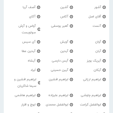
آشور
آشین
آصف آریا
آقای اصل
آکاس
آکای
آنست
آهیر یوسفی
آواس و آرش
سولویست
آوان
آویش
آی سیس
آیان
آیدین
آیدین عطا
آیریک بویز
آیس دارسی
آیشاه
آیکان
آیین حسینی
اَبراد
ابراهیم ارزانی
ابراهیم افشین
ابراهیم افشین و
سیما شاکریان
ابراهیم چاوشی
ابراهیم علیزاده
ابراهیم هاشمی
ابوالفضل کرامت
ابوالفضل محمدی
ابوچ و اقرار