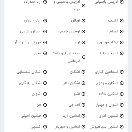
ادریس یاسینی
ادریس یاسینی و
اراد اسدزاده
بهنیا
اراسپ
اردلان
اردلان لاوان
ارسام
ارسلان خادمی
ارسلان غلامی
ارشاد موسوی
ارور
اس تی و تیری آر
اسپین ایلیا
استاد ایرج و حامد
اسرار
ضرغامی
اسماعیل کناری
اشکان
اشکان شمسایی
اشکان مهدوی
اشکان نظر
اشکان یادگاری
اشکین 0098
اشو
اشوان
اشوان و مهیار
اف جی
افرا
افشین آذری
افشین آریا
افشین امینی
افشین سیاهپوش
افشین و مهزیار
اکسپی