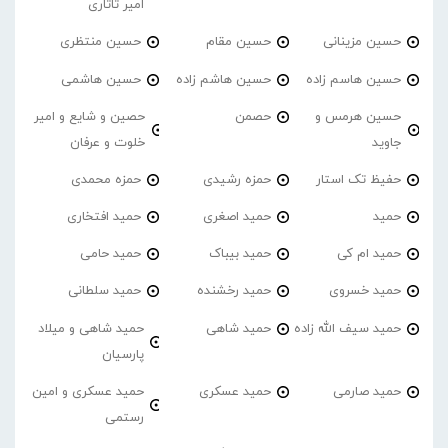
امیر تاتاری
حسین مزینانی
حسین مقام
حسین منتظری
حسین هاسم زاده
حسین هاشم زاده
حسین هاشمی
حسین هرمس و
حصمن
حصین و شایع و امیر
جاوید
خلوت و عرفان
حفیظ تک استار
حمزه رشیدی
حمزه محمدی
حمید
حمید اصغری
حمید افتخاری
حمید ام کی
حمید بیباک
حمید حامی
حمید خسروی
حمید رخشنده
حمید سلطانی
حمید سیف الله زاده
حمید شاهی
حمید شاهی و میلاد
پارسیان
حمید صارمی
حمید عسکری
حمید عسکری و امین
رستمی