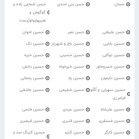
حسان
حسن بنی اسدی
حسن شماعی زاده و
گوگوش و
هیپهاپولوژیست
حسن علیقلی
حسن نصر
حسین اخوان
حسین بابایی
حسین باج و شهریار
حسین تک
حسین توکلی
حسین حسینی
حسین خبره
حسین خسروخاور
حسین خیرخواه
حسین دانش
حسین دایمون
حسین راد
حسین رحمانی
حسین سهرابی و اُکُلو
حسین شفیعی
حسین عاشقی
فرامرزی
حسین علیشاه
حسین عیدی
حسین فتحی
حسین فسنقری
حسین قنبری
حسین قیصری
حسین کارگر
حسین کنزو
حسین کینگ سد و