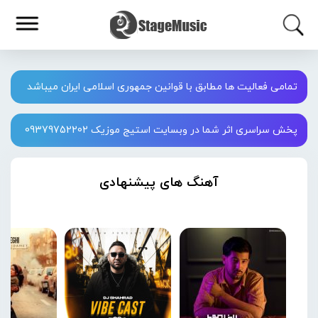
تمامی فعالیت ها مطابق با قوانین جمهوری اسلامی ایران میباشد
پخش سراسری اثر شما در وبسایت استیج موزیک 09379752202
آهنگ های پیشنهادی