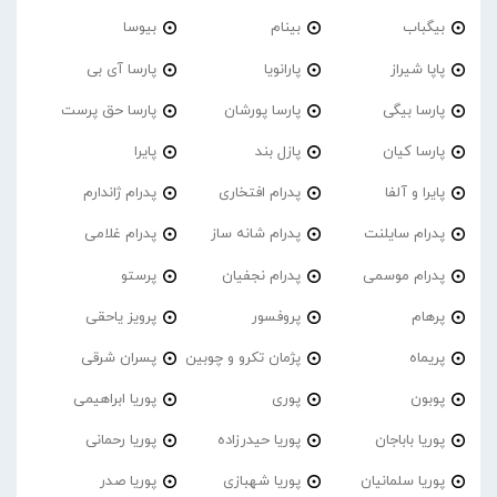
بیگباب
بینام
بیوسا
پاپا شیراز
پارانویا
پارسا آی بی
پارسا بیگی
پارسا پورشان
پارسا حق پرست
پارسا کیان
پازل بند
پایرا
پایرا و آلفا
پدرام افتخاری
پدرام ژاندارم
پدرام‌ سایلنت
پدرام شانه ساز
پدرام غلامی
پدرام موسمی
پدرام نجفیان
پرستو
پرهام
پروفسور
پرویز یاحقی
پریماه
پژمان تکرو و چوبین
پسران شرقی
پوبون
پوری
پوریا ابراهیمی
پوریا باباجان
پوریا حیدرزاده
پوریا رحمانی
پوریا سلمانیان
پوریا شهبازی
پوریا صدر