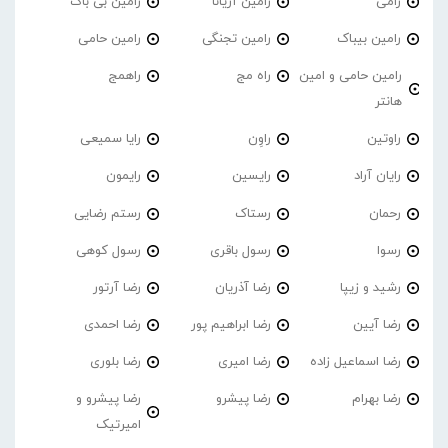
رامی
رامین آریانا
رامین بی باک
رامین بیباک
رامین تجنگی
رامین حامی
رامین حامی و امین
راه مج
راهمج
هانتر
راوتین
راوِن
رایا سمیعی
رایان آراد
رایسین
رایمون
رحمان
رستاک
رستم رضایی
رسوا
رسول باقری
رسول کوهی
رشید و زیپا
رضا آذریان
رضا آرتور
رضا آیین
رضا ابراهیم پور
رضا احمدی
رضا اسماعیل زاده
رضا امیری
رضا بلوری
رضا بهرام
رضا پیشرو
رضا پیشرو و
امیرتیک