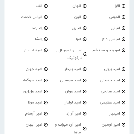
الارا
الجان
الف
الموس
الون
الیاس خدمت
ام تی
ام رپر
اِم رعد
ام سی داج
امزا
اِمشا
امو بند و محتشم
امی و ایمورتال و
امید احسان
نارکوتیک
امید برجی
امید پایدار
امید جهان
امید حاجیلی
امید سوسنی
امید سوگماد
امید صالحی
امید عرش
امید عزیزپور
امید عظیمی
امید لوافان
امید مولا
امیدیار
امیر آر زد
امیر آرسام
امیر آرسین
امیر آن میراث و
امیر آیهان
طاها