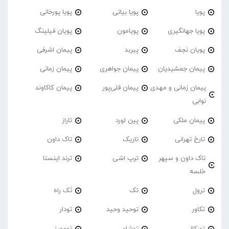
پویا
پویا بیاتی
پویا پورخانی
پویا جهانگیری
پویامون
پویان فیلینگ
پویان نجف
پیربد
پیمان اشرفی
پیمان جمشیدیان
پیمان جواهری
پیمان زمانی
پیمان زمانی و مهدی
پیمان قلی‌پور
پیمان کاکاوند
نوابی
پیمان ملکی
پین لورد
تاراز
تارخ تهرانی
تاریک
تاک داون
تاک داون و سپهر
ترپ اشی
ترند اینستا
خلسه
ترول
تک
تَک راه
تکاور
توحید وحید
تودار
تورکال
توشای
تومورز