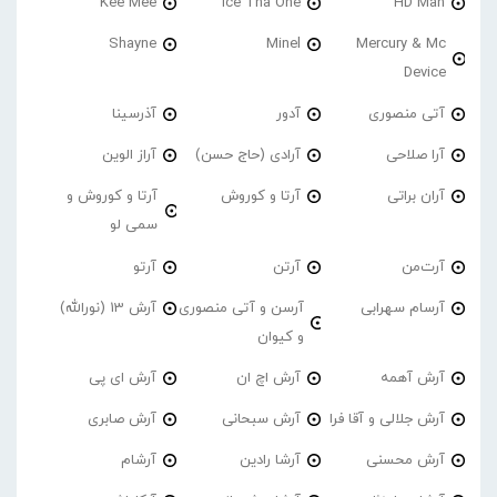
Kee Mee
Ice Tha One
HD Man
Shayne
Minel
Mercury & Mc
Device
آتی منصوری
آدور
آذرسینا
آرا صلاحی
آرادی (حاج حسن)
آراز الوین
آران براتی
آرتا و کوروش
آرتا و کوروش و
سمی لو
آرت‌من
آرتن
آرتو
آرسام سهرابی
آرسن و آتی منصوری
آرش 13 (نورالله)
و کیوان
آرش آهمه
آرش اچ ان
آرش ای پی
آرش جلالی و آقا فرا
آرش سبحانی
آرش صابری
آرش محسنی
آرشا رادین
آرشام