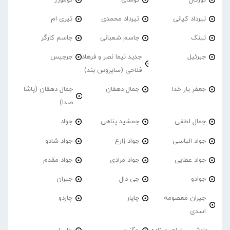
تیرداد کیانی
تیرداد محمدی
تیری ام
تینک
جاسم شعبانی
جاسم کارگر
جبرئیل
جدید نیما نصر و فرهاد
جرجیس
فلاحی (سایروس بند)
جعفر یار خدا
جمال دهقان
جمال دهقان (پاشا
صدا)
جمال لطفی
جمشید پناهی
جواد
جواد الیاسی
جواد زارع
جواد شادو
جواد عطایی
جواد مرادی
جواد مقدم
جوادو
جی دال
جیران
جیران معصومه
چاپار
چاردو
اسدی