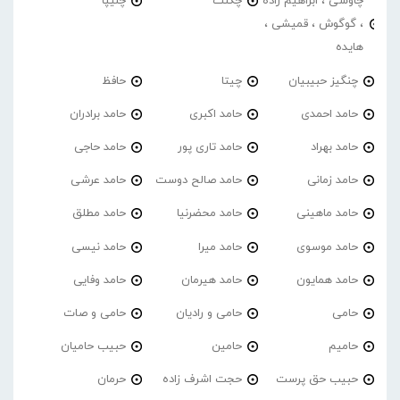
چاوشی ، ابراهیم زاده
چگنت
چلیپا
، گوگوش ، قمیشی ،
هایده
چنگیز حبیبیان
چیتا
حافظ
حامد احمدی
حامد اکبری
حامد برادران
حامد بهراد
حامد تاری پور
حامد حاجی
حامد زمانی
حامد صالح دوست
حامد عرشی
حامد ماهینی
حامد محضرنیا
حامد مطلق
حامد موسوی
حامد میرا
حامد نیسی
حامد همایون
حامد هیرمان
حامد وفایی
حامی
حامی و رادیان
حامی و صات
حامیم
حامین
حبیب حامیان
حبیب حق پرست
حجت اشرف زاده
حرمان