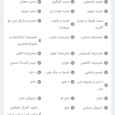
حمید غلامعلی
حمید کارگران
حمید ماهان
حمید مبهم
حمید همت یار
حمید هیراد
حمید هیراد و میثم
حمید و جاوید
حمید و دانیال اس اچ
اکبری
پیروزنیا
حمیدرضا اسلمی
حمیدرضا بابایی
حمیدرضا ترکاشوند و
مصباح قمصری
حمیدرضا شمیرانی
حمیدرضا علوی
حمیدرضا کابلی
حمیدرضا کاظمی
حوران
حیدر (حیدا) احمدی
خسرو پاشایی
خلسه و بیگ رفی
د دان
د دان و علیرضا جی
د های
دائم
جی
دابان
دابل او
داریوش خان
داریوش صفری
داژو
دانلود آهنگ انعکاس
و امیر اس و امیر دیان