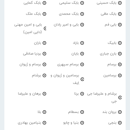
بابک حسینی
بابک سلیمی
بابک کمایی
بابک مافی
بابک محمدی
بابک ملک
بابی فم
بابی و امیر رادان
بابی و امین مهنی
(دایی امین)
بابیک
باراد
باران
بارن جباری
بایان
بردیا صادقی
برسام
برسام سپهری
برسام و ژیوان
برسامین
برسامین و ژیوان و
برشام
اِیف
برشام و علیرضا جی
برنا
برهان و علیرضا
جی
بروان بند
بسطام
بلا
بنجی
بنیا و چابو
بنیامین بهادری