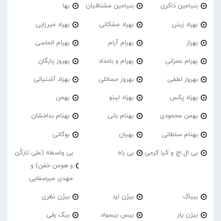
بنیامین ذاکری
بنیامین مشتاقیان
بها
بهراد زینی
بهراد مشکانی
بهراد میرزایی
بهراز
بهرام آرام
بهرام الماسی
بهرام عمرانی
بهرام و بامداد
بهروز پایگان
بهروز لطفی
بهروز مسائلی
بهزاد آشتیانی
بهزاد پکس
بهزاد لیتو
بهمن
بهمن محمودی
بهنام بانی
بهنام بداخشان
بهنام سلطانی
بهیان
بوگاتی
بی ال اچ و کیا کرمی
بی راه
بی واسطه (علی تارکُن
و هومن خفن) و
مهدی میرصفایی
بیباک
بیژن لرد
بیژن نظری
بیژن یار
بیس بیسواد
بیگ رفی