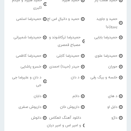
حمید همت یار
حمید هیراد
حمید هیراد و میثم
اکبری
حمید و جاوید
حمید و دانیال اس اچ
حمیدرضا اسلمی
پیروزنیا
حمیدرضا بابایی
حمیدرضا ترکاشوند و
حمیدرضا شمیرانی
مصباح قمصری
حمیدرضا علوی
حمیدرضا کابلی
حمیدرضا کاظمی
حوران
حیدر (حیدا) احمدی
خسرو پاشایی
خلسه و بیگ رفی
د دان
د دان و علیرضا جی
جی
د های
دائم
دابان
دابل او
داریوش خان
داریوش صفری
داژو
دانلود آهنگ انعکاس
دانوش
و امیر اس و امیر دیان