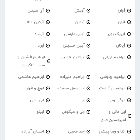
آوان
آویش
آی سیس
آیان
آیدین
آیدین عطا
آیریک بویز
آیس دارسی
آیشاه
آیکان
آیین حسینی
اَبراد
ابراهیم ارزانی
ابراهیم افشین
ابراهیم افشین و
سیما شاکریان
ابراهیم چاوشی
ابراهیم علیزاده
ابراهیم هاشمی
ابوالفضل کرامت
ابوالفضل محمدی
ابوچ و اقرار
ابوذر روحی
ابی
ابی عالی
ابی عالی و
ابی و میگوعل
ابینو
امیرحسین فلاح
اثنا و رضا پیشرو
احد محبی
احسان آقازاده