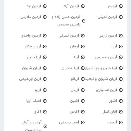
آرمیم
آرمین آراد
آرمین ابد
آرمین امینی
آرمین حسن زاده و
آرمین دادرس
یاسین محمدی
آرمین زارعی
آرمین نصرتی
آرمین واحدی
آرن
آرهان
آرون افشار
آروین صمیمی
آریا
آریا خلیل
آریا خلیل و پاپا شیراز
آریا عصاران
آریان شیران
آریان شیران و تبعید
آریانو
آرین ابراهیمی
آرین استواری
آرینی
آریو
آشور
آشین
آصف آریا
آقای اصل
آکاس
آکای
آنست
آهیر یوسفی
آواس و آرش
سولویست