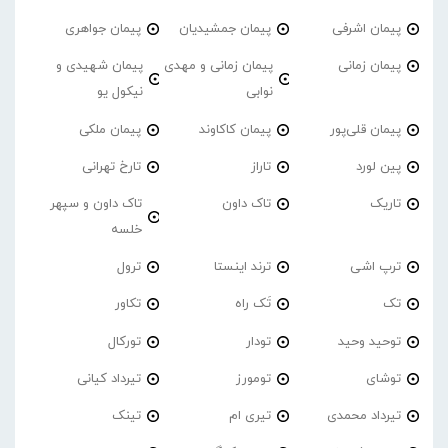
پیمان اشرفی
پیمان جمشیدیان
پیمان جواهری
پیمان زمانی
پیمان زمانی و مهدی
پیمان شهیدی و
نوابی
نیکول یو
پیمان قلی‌پور
پیمان کاکاوند
پیمان ملکی
پین لورد
تاراز
تارخ تهرانی
تاریک
تاک داون
تاک داون و سپهر
خلسه
ترپ اشی
ترند اینستا
ترول
تک
تَک راه
تکاور
توحید وحید
تودار
تورکال
توشای
تومورز
تیرداد کیانی
تیرداد محمدی
تیری ام
تینک