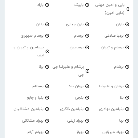
بابی و امین مهنی
بابیک
باراد
(دایی امین)
باران
بارن جباری
بایان
بردیا صادقی
برسام
برسام سپهری
برسام و ژیوان
برسامین
برسامین و ژیوان و
اِیف
برشام
برشام و علیرضا جی
برنا
جی
برهان و علیرضا
بروان بند
بسطام
بلا
بنجی
بنیا و چابو
بنیامین بهادری
بنیامین ذاکری
بنیامین مشتاقیان
بها
بهراد زینی
بهراد مشکانی
بهراد میرزایی
بهراز
بهرام آرام