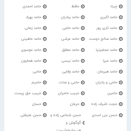
چیتا
حافظ
حامد احمدی
حامد اکبری
حامد برادران
حامد بهراد
حامد تاری پور
حامد حاجی
حامد زمانی
حامد صالح دوست
حامد عرشی
حامد ماهینی
حامد محضرنیا
حامد مطلق
حامد موسوی
حامد میرا
حامد نیسی
حامد همایون
حامد هیرمان
حامد وفایی
حامی
حامی و رادیان
حامی و صات
حامیم
حامین
حبیب حامیان
حبیب حق پرست
حجت اشرف زاده
حرمان
حسان
حسن بنی اسدی
حسن شماعی زاده و
حسن علیقلی
گوگوش و
هیپهاپولوژیست