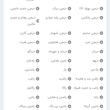
دیجی بهزاد O2
دیجی بیک
دیجی حمید خارجی
دیجی رانکس
دیجی رضا مرادی
دیجی رهام و مجید
مکس
دیجی سلیم
دیجی شهباز
دیجی کارن
دیجی مپ
دیجی همایون
دیجی هیت
دیدار
دیدار و مهرداد
دینگو
دیهو
رابین رضایی
رادمان
رادمیر
راز
راستین
راشن بند و هایده
راشید
راغب
راغب و حمید هیراد
راکا
راکتور
راما
رامس و هانتی
رامی
رامین آریانا
رامین بی باک
رامین بیباک