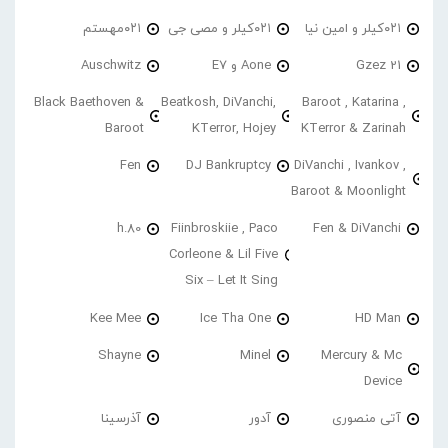
۰۲۱کیلر و امین نیا
۰۲۱کیلر و مصی جی
۰۲۱مهستم
21 Gzez
Aone و E7
Auschwitz
Black Baethoven &
Beatkosh, DiVanchi,
Baroot , Katarina ,
Baroot
KTerror, Hojey
KTerror & Zarinah
Fen
DJ Bankruptcy
DiVanchi , Ivankov ,
Baroot & Moonlight
h.80
Fiinbroskiie , Paco
Fen & DiVanchi
Corleone & Lil Five
Six – Let It Sing
Kee Mee
Ice Tha One
HD Man
Shayne
Minel
Mercury & Mc
Device
آتی منصوری
آدور
آذرسینا