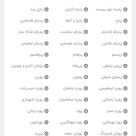
پارسا حق پرست
پارسا کیان
پازل بند
پایرا
پایرا و آلفا
پدرام افتخاری
پدرام ژاندارم
پدرام‌ سایلنت
پدرام شانه ساز
پدرام غلامی
پدرام موسمی
پدرام نجفیان
پرستو
پرهام
پروفسور
پرویز یاحقی
پریماه
پژمان تکرو و چوبین
پسران شرقی
پوبون
پوری
پوریا ابراهیمی
پوریا باباجان
پوریا حیدرزاده
پوریا رحمانی
پوریا سلمانیان
پوریا شهبازی
پوریا صدر
پویا
پویا بیاتی
پویا پورخانی
پویا جهانگیری
پویامون
پویان فیلینگ
پویان نجف
پیربد