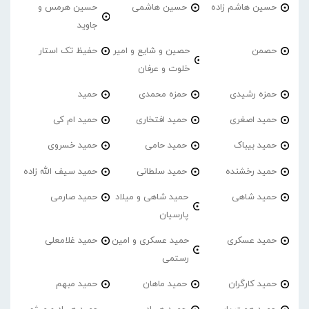
حسین هاشم زاده
حسین هاشمی
حسین هرمس و
جاوید
حصمن
حصین و شایع و امیر
حفیظ تک استار
خلوت و عرفان
حمزه رشیدی
حمزه محمدی
حمید
حمید اصغری
حمید افتخاری
حمید ام کی
حمید بیباک
حمید حامی
حمید خسروی
حمید رخشنده
حمید سلطانی
حمید سیف الله زاده
حمید شاهی
حمید شاهی و میلاد
حمید صارمی
پارسیان
حمید عسکری
حمید عسکری و امین
حمید غلامعلی
رستمی
حمید کارگران
حمید ماهان
حمید مبهم