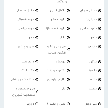
و پوکسا
دانیال اس اچ
دانیال کلالی
دانیال هندیانی
دانیال یارا
داوود دهقان
داوود شعبانی
داوود صالحی
داوود قاسملونژاد
داوود یونسی
داوین
دایار
دایان
دایمون
دجی علی A2 و
ددی و چناری
افشین ضیایی
دراکولا
درویش
دریم بیت
دکاموند
دکاموند و زانیار
دکتر گلاک
دلارام
دلارام زواره ای
دلتا و شایان رضایی
دلصیر
دنی
دنی خرسندی و
محمدرضا شجریان
دنی دوئل
دنیل و جفت 6
دورچی