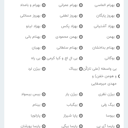
بهرام الماسی
بهرام عمرانی
بهرام و بامداد
بهروز پایگان
بهروز لطفی
بهروز مسائلی
بهزاد آشتیانی
بهزاد پکس
بهزاد لیتو
بهمن
بهمن محمودی
بهنام بانی
بهنام بداخشان
بهنام سلطانی
بهیان
بوگاتی
بی ال اچ و کیا کرمی
بی راه
بی واسطه (علی تارکُن
بیباک
بیژن لرد
و هومن خفن) و
مهدی میرصفایی
بیژن نظری
بیژن یار
بیس بیسواد
بیگ رفی
بیگباب
بینام
بیوسا
پاپا شیراز
پارانویا
پارسا آی بی
پارسا بیگی
پارسا پورشان