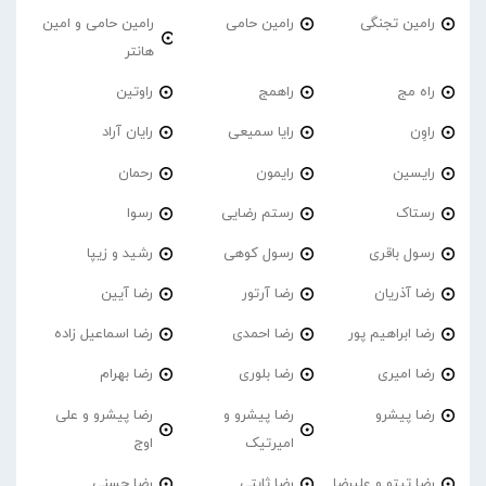
رامین تجنگی
رامین حامی
رامین حامی و امین
هانتر
راه مج
راهمج
راوتین
راوِن
رایا سمیعی
رایان آراد
رایسین
رایمون
رحمان
رستاک
رستم رضایی
رسوا
رسول باقری
رسول کوهی
رشید و زیپا
رضا آذریان
رضا آرتور
رضا آیین
رضا ابراهیم پور
رضا احمدی
رضا اسماعیل زاده
رضا امیری
رضا بلوری
رضا بهرام
رضا پیشرو
رضا پیشرو و
رضا پیشرو و علی
امیرتیک
اوج
رضا تیتو و علیرضا
رضا ثابتی
رضا حسنی