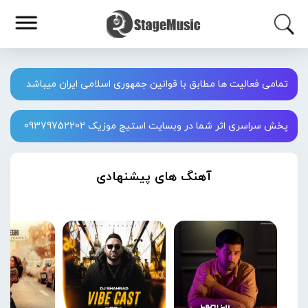
تمامی فعالیت ها مطابق با قوانین جمهوری اسلامی ایران میباشد
پخش سراسری اثر شما در وبسایت استیج موزیک 09379752202
آهنگ های پیشنهادی