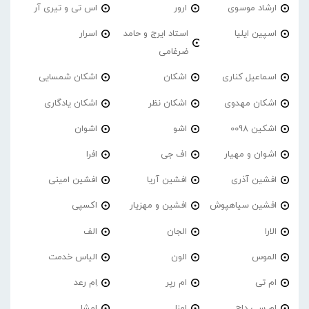
ارشاد موسوی
ارور
اس تی و تیری آر
اسپین ایلیا
استاد ایرج و حامد
اسرار
ضرغامی
اسماعیل کناری
اشکان
اشکان شمسایی
اشکان مهدوی
اشکان نظر
اشکان یادگاری
اشکین 0098
اشو
اشوان
اشوان و مهیار
اف جی
افرا
افشین آذری
افشین آریا
افشین امینی
افشین سیاهپوش
افشین و مهزیار
اکسپی
الارا
الجان
الف
الموس
الون
الیاس خدمت
ام تی
ام رپر
اِم رعد
ام سی داج
امزا
اِمشا