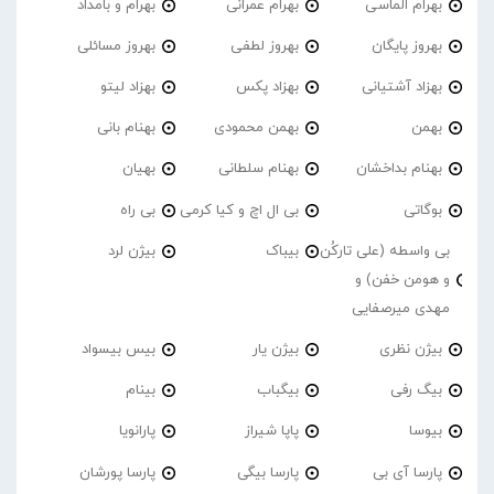
بهرام الماسی
بهرام عمرانی
بهرام و بامداد
بهروز پایگان
بهروز لطفی
بهروز مسائلی
بهزاد آشتیانی
بهزاد پکس
بهزاد لیتو
بهمن
بهمن محمودی
بهنام بانی
بهنام بداخشان
بهنام سلطانی
بهیان
بوگاتی
بی ال اچ و کیا کرمی
بی راه
بی واسطه (علی تارکُن
بیباک
بیژن لرد
و هومن خفن) و
مهدی میرصفایی
بیژن نظری
بیژن یار
بیس بیسواد
بیگ رفی
بیگباب
بینام
بیوسا
پاپا شیراز
پارانویا
پارسا آی بی
پارسا بیگی
پارسا پورشان