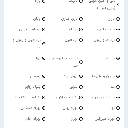
بابی و امین مهنی
بابیک
باراد
(دایی امین)
باران
بارن جباری
بایان
بردیا صادقی
برسام
برسام سپهری
برسام و ژیوان
برسامین
برسامین و ژیوان و
اِیف
برشام
برشام و علیرضا جی
برنا
جی
برهان و علیرضا
بروان بند
بسطام
بلا
بنجی
بنیا و چابو
بنیامین بهادری
بنیامین ذاکری
بنیامین مشتاقیان
بها
بهراد زینی
بهراد مشکانی
بهراد میرزایی
بهراز
بهرام آرام