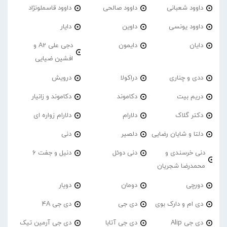
داوود شعبانی
داوود صالحی
داوود قاسملونژاد
داوود یونسی
داوین
دایار
دایان
دایمون
دجی علی A2 و
افشین ضیایی
ددی و چناری
دراکولا
درویش
دریم بیت
دکاموند
دکاموند و زانیار
دکتر گلاک
دلارام
دلارام زواره ای
دلتا و شایان رضایی
دلصیر
دنی
دنی خرسندی و
دنی دوئل
دنیل و جفت 6
محمدرضا شجریان
دورچی
دومان
دویار
دی ام و دارک بوی
دی جی
دی جی 4A
دی جی Alip
دی جی آتابا
دی جی آرمین تیک