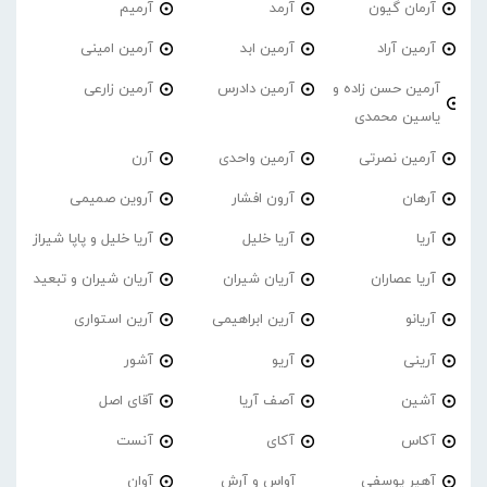
آرمان گیون
آرمد
آرمیم
آرمین آراد
آرمین ابد
آرمین امینی
آرمین حسن زاده و
آرمین دادرس
آرمین زارعی
یاسین محمدی
آرمین نصرتی
آرمین واحدی
آرن
آرهان
آرون افشار
آروین صمیمی
آریا
آریا خلیل
آریا خلیل و پاپا شیراز
آریا عصاران
آریان شیران
آریان شیران و تبعید
آریانو
آرین ابراهیمی
آرین استواری
آرینی
آریو
آشور
آشین
آصف آریا
آقای اصل
آکاس
آکای
آنست
آهیر یوسفی
آواس و آرش
آوان