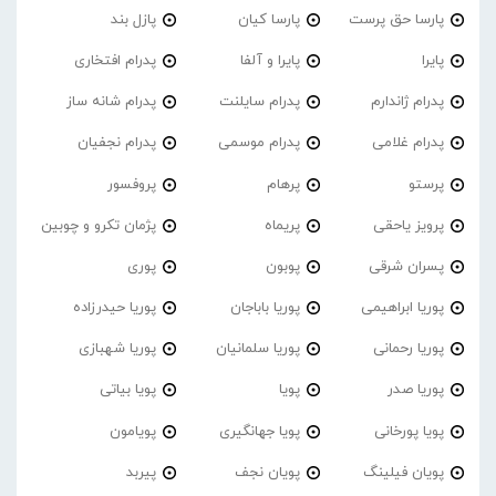
پارسا حق پرست
پارسا کیان
پازل بند
پایرا
پایرا و آلفا
پدرام افتخاری
پدرام ژاندارم
پدرام‌ سایلنت
پدرام شانه ساز
پدرام غلامی
پدرام موسمی
پدرام نجفیان
پرستو
پرهام
پروفسور
پرویز یاحقی
پریماه
پژمان تکرو و چوبین
پسران شرقی
پوبون
پوری
پوریا ابراهیمی
پوریا باباجان
پوریا حیدرزاده
پوریا رحمانی
پوریا سلمانیان
پوریا شهبازی
پوریا صدر
پویا
پویا بیاتی
پویا پورخانی
پویا جهانگیری
پویامون
پویان فیلینگ
پویان نجف
پیربد