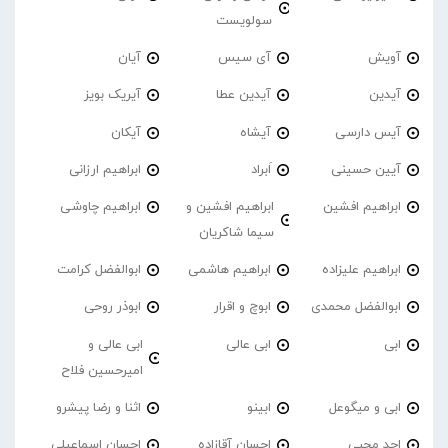
سولویست
آویش
آی سیس
آیان
آیدین
آیدین عطا
آیریک بویز
آیس دارسی
آیشاه
آیکان
آیین حسینی
اَبراد
ابراهیم ارزانی
ابراهیم افشین
ابراهیم افشین و
ابراهیم چاوشی
سیما شاکریان
ابراهیم علیزاده
ابراهیم هاشمی
ابوالفضل کرامت
ابوالفضل محمدی
ابوچ و اقرار
ابوذر روحی
ابی
ابی عالی
ابی عالی و
امیرحسین فلاح
ابی و میگوعل
ابینو
اثنا و رضا پیشرو
احد محبی
احسان آقازاده
احسان اسماعیلی