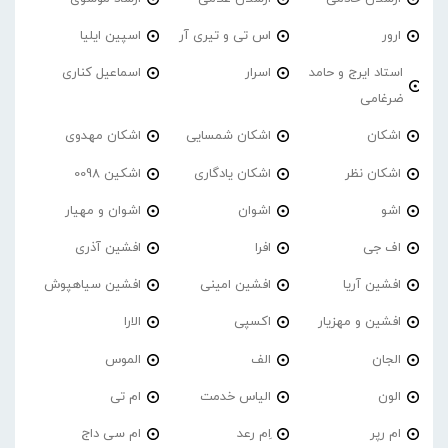
ارور
اس تی و تیری آر
اسپین ایلیا
استاد ایرج و حامد
اسرار
اسماعیل کناری
ضرغامی
اشکان
اشکان شمسایی
اشکان مهدوی
اشکان نظر
اشکان یادگاری
اشکین 0098
اشو
اشوان
اشوان و مهیار
اف جی
افرا
افشین آذری
افشین آریا
افشین امینی
افشین سیاهپوش
افشین و مهزیار
اکسپی
الارا
الجان
الف
الموس
الون
الیاس خدمت
ام تی
ام رپر
اِم رعد
ام سی داج