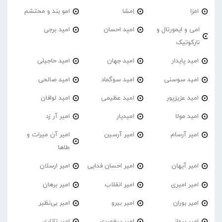
امزا
اِمشا
امو بند و محتشم
امی و ایمورتال و
امید احسان
امید برجی
نارکوتیک
امید پایدار
امید جهان
امید حاجیلی
امید سوسنی
امید سوگماد
امید صالحی
امید عزیزپور
امید عظیمی
امید لوافان
امید مولا
امیدیار
امیر آر زد
امیر آرسام
امیر آرسین
امیر آن میراث و
طاها
امیر آیهان
امیر احسان فدایی
امیر ارسلان
امیر امیری
امیر انقلاب
امیر برهان
امیر‌ بوران
امیر بیرو
امیر بی‌نظیر
امیر پرواز
امیر پیغمبری
امیر تاتاری