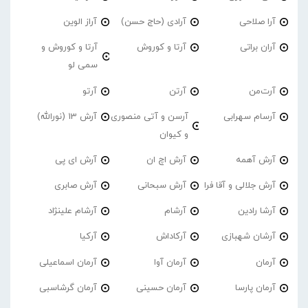
آرا صلاحی
آرادی (حاج حسن)
آراز الوین
آران براتی
آرتا و کوروش
آرتا و کوروش و
سمی لو
آرت‌من
آرتن
آرتو
آرسام سهرابی
آرسن و آتی منصوری
آرش 13 (نورالله)
و کیوان
آرش آهمه
آرش اچ ان
آرش ای پی
آرش جلالی و آقا فرا
آرش سبحانی
آرش صابری
آرشا رادین
آرشام
آرشام علینژاد
آرشان شهبازی
آرکاداش
آرکیا
آرمان
آرمان آوا
آرمان اسماعیلی
آرمان پارسا
آرمان حسینی
آرمان گرشاسبی