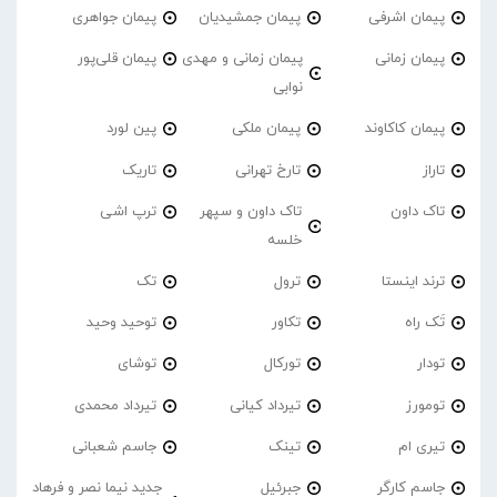
پیمان اشرفی
پیمان جمشیدیان
پیمان جواهری
پیمان زمانی
پیمان زمانی و مهدی
پیمان قلی‌پور
نوابی
پیمان کاکاوند
پیمان ملکی
پین لورد
تاراز
تارخ تهرانی
تاریک
تاک داون
تاک داون و سپهر
ترپ اشی
خلسه
ترند اینستا
ترول
تک
تَک راه
تکاور
توحید وحید
تودار
تورکال
توشای
تومورز
تیرداد کیانی
تیرداد محمدی
تیری ام
تینک
جاسم شعبانی
جاسم کارگر
جبرئیل
جدید نیما نصر و فرهاد