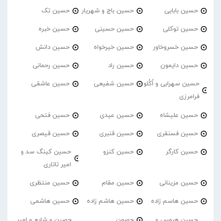
حسین بابایی
حسین باج و شهریار
حسین تک
حسین توکلی
حسین حسینی
حسین خبره
حسین خسروخاور
حسین خیرخواه
حسین دانش
حسین دایمون
حسین راد
حسین رحمانی
حسین سهرابی و اُکُلو
حسین شفیعی
حسین عاشقی
فرامرزی
حسین علیشاه
حسین عیدی
حسین فتحی
حسین فسنقری
حسین قنبری
حسین قیصری
حسین کارگر
حسین کنزو
حسین کینگ سد و
امیر تاتاری
حسین مزینانی
حسین مقام
حسین منتظری
حسین هاسم زاده
حسین هاشم زاده
حسین هاشمی
حسین هرمس و
حصمن
حصین و شایع و امیر