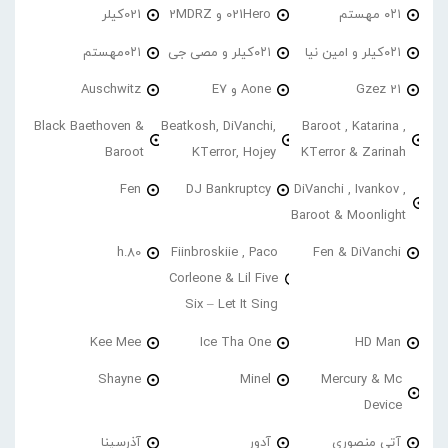
۰۲۱ مهستم
021Hero و 2MDRZ
021کیلر
۰۲۱کیلر و امین نیا
۰۲۱کیلر و مصی جی
۰۲۱مهستم
21 Gzez
Aone و E7
Auschwitz
Black Baethoven &
Beatkosh, DiVanchi,
Baroot , Katarina ,
Baroot
KTerror, Hojey
KTerror & Zarinah
Fen
DJ Bankruptcy
DiVanchi , Ivankov ,
Baroot & Moonlight
h.80
Fiinbroskiie , Paco
Fen & DiVanchi
Corleone & Lil Five
Six – Let It Sing
Kee Mee
Ice Tha One
HD Man
Shayne
Minel
Mercury & Mc
Device
آتی منصوری
آدور
آذرسینا