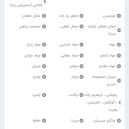
فلاحی (سایروس بند)
جرجیس
جعفر یار خدا
جمال دهقان
جمال دهقان (پاشا
جمال لطفی
جمشید پناهی
صدا)
جواد
جواد الیاسی
جواد زارع
جواد شادو
جواد عطایی
جواد مرادی
جواد مقدم
جوادو
جیران
جیران معصومه
چاپار
چاردو
اسدی
چاوشی ، ابراهیم زاده
چگنت
چلیپا
، گوگوش ، قمیشی ،
هایده
چنگیز حبیبیان
چیتا
حافظ