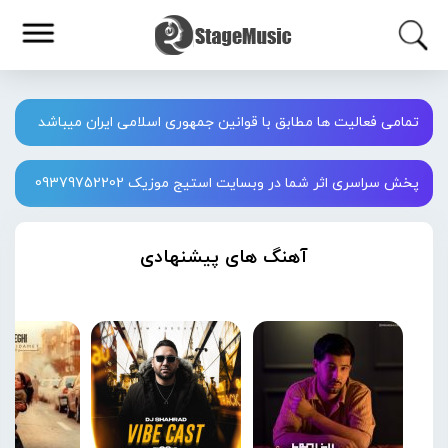
تمامی فعالیت ها مطابق با قوانین جمهوری اسلامی ایران میباشد
پخش سراسری اثر شما در وبسایت استیج موزیک 09379752202
آهنگ های پیشنهادی