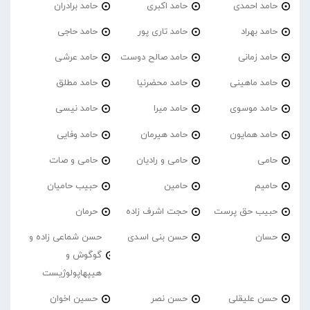
حامد احمدی
حامد اکبری
حامد برادران
حامد بهراد
حامد تاری پور
حامد حاجی
حامد زمانی
حامد صالح دوست
حامد عرشی
حامد ماهینی
حامد محضرنیا
حامد مطلق
حامد موسوی
حامد میرا
حامد نیسی
حامد همایون
حامد هیرمان
حامد وفایی
حامی
حامی و رادیان
حامی و صات
حامیم
حامین
حبیب حامیان
حبیب حق پرست
حجت اشرف زاده
حرمان
حسان
حسن بنی اسدی
حسن شماعی زاده و
گوگوش و
هیپهاپولوژیست
حسن علیقلی
حسن نصر
حسین اخوان