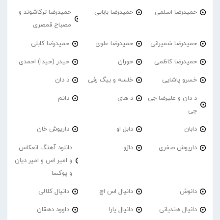
حمیدرضا اسلمی
حمیدرضا بابایی
حمیدرضا ترکاشوند و
مصباح قمصری
حمیدرضا شمیرانی
حمیدرضا علوی
حمیدرضا کابلی
حمیدرضا کاظمی
حوران
حیدر (حیدا) احمدی
خسرو پاشایی
خلسه و بیگ رفی
د دان
د دان و علیرضا جی
د های
دائم
جی
دابان
دابل او
داریوش خان
داریوش صفری
داژو
دانلود آهنگ انعکاس
و امیر اس و امیر دیان
و پوکسا
دانوش
دانیال اس اچ
دانیال کلالی
دانیال هندیانی
دانیال یارا
داوود دهقان