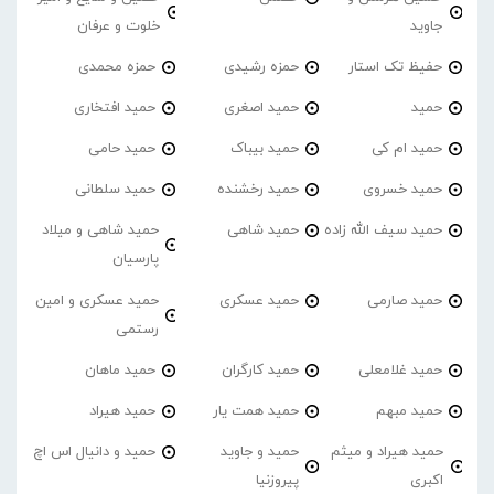
جاوید
خلوت و عرفان
حفیظ تک استار
حمزه رشیدی
حمزه محمدی
حمید
حمید اصغری
حمید افتخاری
حمید ام کی
حمید بیباک
حمید حامی
حمید خسروی
حمید رخشنده
حمید سلطانی
حمید سیف الله زاده
حمید شاهی
حمید شاهی و میلاد
پارسیان
حمید صارمی
حمید عسکری
حمید عسکری و امین
رستمی
حمید غلامعلی
حمید کارگران
حمید ماهان
حمید مبهم
حمید همت یار
حمید هیراد
حمید هیراد و میثم
حمید و جاوید
حمید و دانیال اس اچ
اکبری
پیروزنیا