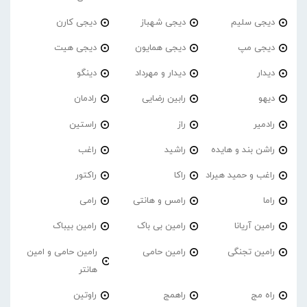
دیجی سلیم
دیجی شهباز
دیجی کارن
دیجی مپ
دیجی همایون
دیجی هیت
دیدار
دیدار و مهرداد
دینگو
دیهو
رابین رضایی
رادمان
رادمیر
راز
راستین
راشن بند و هایده
راشید
راغب
راغب و حمید هیراد
راکا
راکتور
راما
رامس و هانتی
رامی
رامین آریانا
رامین بی باک
رامین بیباک
رامین تجنگی
رامین حامی
رامین حامی و امین
هانتر
راه مج
راهمج
راوتین