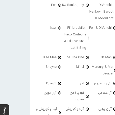
Fen
DJ Bankruptcy
DiVanchi ,
Ivankov , Baroot
& Moonlight
h.80
Fiinbroskiie ,
Fen & DiVanchi
Paco Corleone
& Lil Five Six –
Let It Sing
Kee Mee
Ice Tha One
HD Man
Shayne
Minel
Mercury & Mc
Device
آتی منصوری
آدور
آذرسینا
آرا صلاحی
آرادی (حاج
آراز الوین
حسن)
آران براتی
آرتا و کوروش
آرتا و کوروش و