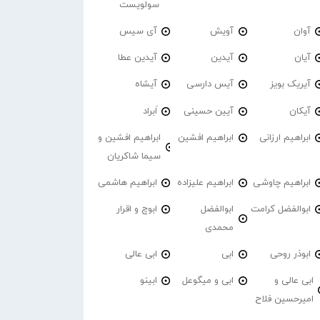
سولویست
آوان
آویش
آی سیس
آیان
آیدین
آیدین عطا
آیریک بویز
آیس دارسی
آیشاه
آیکان
آیین حسینی
اَبراد
ابراهیم ارزانی
ابراهیم افشین
ابراهیم افشین و
سیما شاکریان
ابراهیم چاوشی
ابراهیم علیزاده
ابراهیم هاشمی
ابوالفضل کرامت
ابوالفضل
ابوچ و اقرار
محمدی
ابوذر روحی
ابی
ابی عالی
ابی عالی و
ابی و میگوعل
ابینو
امیرحسین فلاح