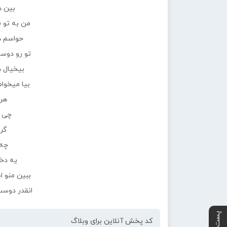
بین ه
من به تو ف
حواسم ه
تو رو دوس
بیخیال 
بیا میخوا
هر 
چی 
گره
چه 
یه دخ
ببین منو 
انقدر دوست
کد پخش آنلاین برای وبلاگ