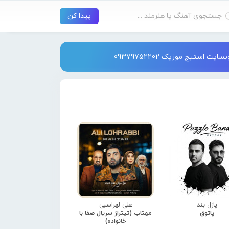
استیج موزیک 09379752202
پازل بند
علی لهراسبی
پاتوق
مهتاب (تیتراژ سریال صفا با
خانواده)