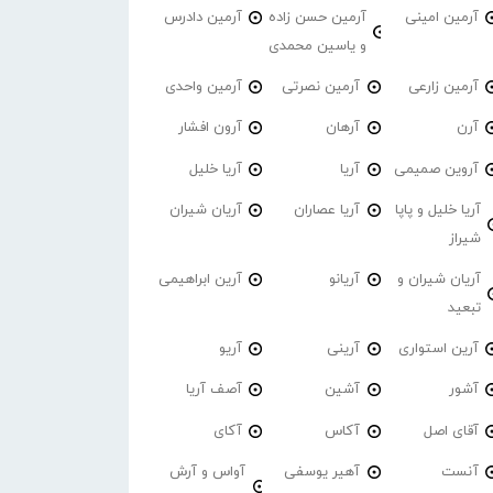
آرمین امینی
آرمین حسن زاده
آرمین دادرس
و یاسین محمدی
آرمین زارعی
آرمین نصرتی
آرمین واحدی
آرن
آرهان
آرون افشار
آروین صمیمی
آریا
آریا خلیل
آریا خلیل و پاپا
آریا عصاران
آریان شیران
شیراز
آریان شیران و
آریانو
آرین ابراهیمی
تبعید
آرین استواری
آرینی
آریو
آشور
آشین
آصف آریا
آقای اصل
آکاس
آکای
آنست
آهیر یوسفی
آواس و آرش