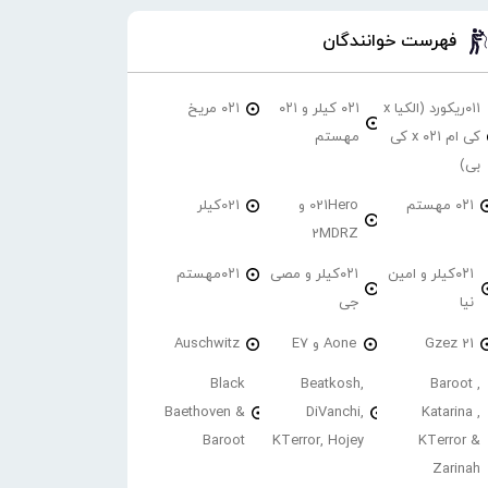
فهرست خوانندگان
۰۱۱ریکورد (الکیا x
۰۲۱ کیلر و ۰۲۱
۰۲۱ مریخ
کی ام ۰۲۱ x کی
مهستم
بی)
۰۲۱ مهستم
021Hero و
021کیلر
2MDRZ
۰۲۱کیلر و امین
۰۲۱کیلر و مصی
۰۲۱مهستم
نیا
جی
21 Gzez
Aone و E7
Auschwitz
Black
Beatkosh,
Baroot ,
Baethoven &
DiVanchi,
Katarina ,
Baroot
KTerror, Hojey
KTerror &
Zarinah