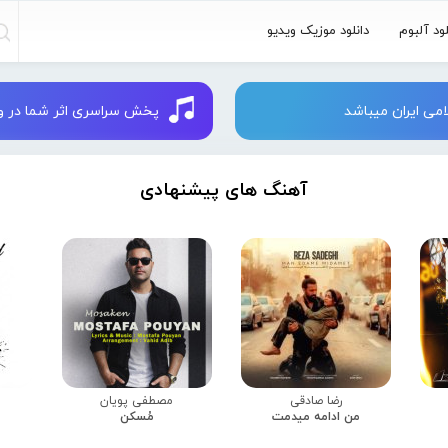
لود آلبوم
دانلود موزیک ویدیو
می ایران میباشد
پخش سراسری اثر شما در وبسایت 
آهنگ های پیشنهادی
رضا صادقی
مصطفی پویان
من ادامه میدمت
مُسکن