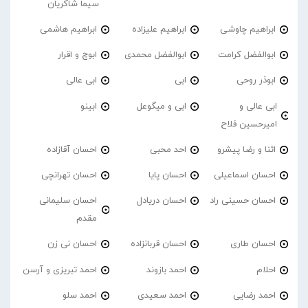
سیما شاکریان
ابراهیم چاوشی
ابراهیم علیزاده
ابراهیم هاشمی
ابوالفضل کرامت
ابوالفضل محمدی
ابوچ و اقرار
ابوذر روحی
ابی
ابی عالی
ابی عالی و
ابی و میگوعل
ابینو
امیرحسین فلاح
اثنا و رضا پیشرو
احد محبی
احسان آقازاده
احسان اسماعیلی
احسان پایا
احسان تهرانچی
احسان حسینی راد
احسان دریادل
احسان سلیمانی
مقدم
احسان طاری
احسان قربانزاده
احسان نی زن
احلام
احمد بازوند
احمد تبریزی و آرسن
احمد‌ رضایی
احمد سعیدی
احمد سلو