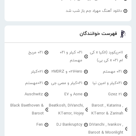
دانلود آهنگ مهراد جم باز شب شد
فهرست خوانندگان
۰۱۱ریکورد (الکیا x کی
۰۲۱ کیلر و ۰۲۱
۰۲۱ مریخ
ام ۰۲۱ x کی بی)
مهستم
۰۲۱ مهستم
021Hero و 2MDRZ
021کیلر
۰۲۱کیلر و امین نیا
۰۲۱کیلر و مصی جی
۰۲۱مهستم
21 Gzez
Aone و E7
Auschwitz
Black Baethoven &
Beatkosh, DiVanchi,
Baroot , Katarina ,
Baroot
KTerror, Hojey
KTerror & Zarinah
Fen
DJ Bankruptcy
DiVanchi , Ivankov ,
Baroot & Moonlight