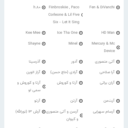
h.80
Fiinbroskiie , Paco
Fen & DiVanchi
Corleone & Lil Five
Six – Let It Sing
Kee Mee
Ice Tha One
HD Man
Shayne
Minel
Mercury & Mc
Device
آتی منصوری
آدور
آذرسینا
آرا صلاحی
آرادی (حاج حسن)
آراز الوین
آران براتی
آرتا و کوروش
آرتا و کوروش و
سمی لو
آرت‌من
آرتن
آرتو
آرسام سهرابی
آرسن و آتی منصوری
آرش 13 (نورالله)
و کیوان