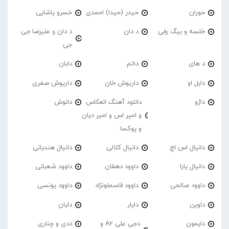
حوران
حیدر (حیدا) احمدی
خسرو پاشایی
خلسه و بیگ رفی
د دان
د دان و علیرضا جی
جی
د های
دائم
دابان
دابل او
داریوش خان
داریوش صفری
داژو
دانلود آهنگ انعکاس
دانوش
و امیر اس و امیر دیان
و پوکسا
دانیال اس اچ
دانیال کلالی
دانیال هندیانی
دانیال یارا
داوود دهقان
داوود شعبانی
داوود صالحی
داوود قاسملونژاد
داوود یونسی
داوین
دایار
دایان
دایمون
دجی علی A2 و
ددی و چناری