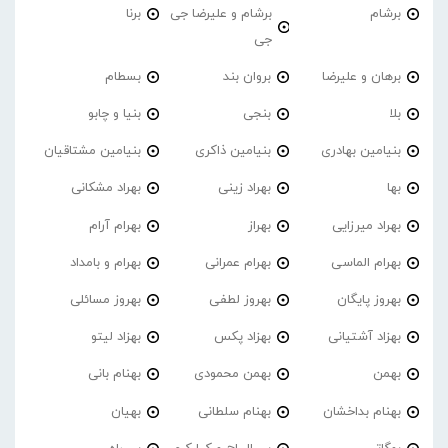
برشام
برشام و علیرضا جی
برنا
جی
برهان و علیرضا
بروان بند
بسطام
بلا
بنجی
بنیا و چابو
بنیامین بهادری
بنیامین ذاکری
بنیامین مشتاقیان
بها
بهراد زینی
بهراد مشکانی
بهراد میرزایی
بهراز
بهرام آرام
بهرام الماسی
بهرام عمرانی
بهرام و بامداد
بهروز پایگان
بهروز لطفی
بهروز مسائلی
بهزاد آشتیانی
بهزاد پکس
بهزاد لیتو
بهمن
بهمن محمودی
بهنام بانی
بهنام بداخشان
بهنام سلطانی
بهیان