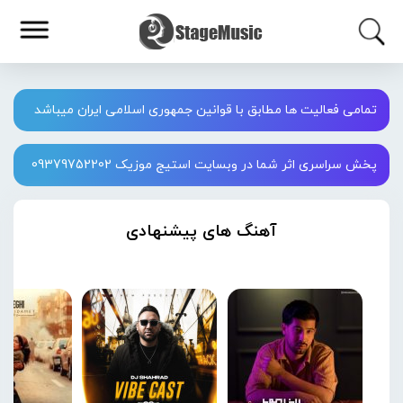
تمامی فعالیت ها مطابق با قوانین جمهوری اسلامی ایران میباشد
پخش سراسری اثر شما در وبسایت استیج موزیک 09379752202
آهنگ های پیشنهادی