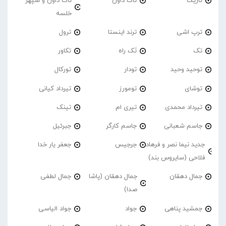
تاریک
تاک داون
تاک داون و سپهر
خلسه
ترپ اشی
ترند اینستا
ترول
تک
تَک راه
تکاور
توحید وحید
تودار
تورکال
توشای
تومورز
تیرداد کیانی
تیرداد محمدی
تیری ام
تینک
جاسم شعبانی
جاسم کارگر
جبرئیل
جدید نیما نصر و فرهاد
جرجیس
جعفر یار خدا
فلاحی (سایروس بند)
جمال دهقان
جمال دهقان (پاشا
جمال لطفی
صدا)
جمشید پناهی
جواد
جواد الیاسی