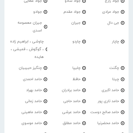
جواد زارع
جواد شادو
جواد عطایی
جواد مرادی
جواد مقدم
جوادو
جی دال
جیران
جیران معصومه
اسدی
چاپار
چاردو
چاوشی ، ابراهیم زاده
، گوگوش ، قمیشی ،
هایده
چگنت
چلیپا
چنگیز حبیبیان
چیتا
حافظ
حامد احمدی
حامد اکبری
حامد برادران
حامد بهراد
حامد تاری پور
حامد حاجی
حامد زمانی
حامد صالح دوست
حامد عرشی
حامد ماهینی
حامد محضرنیا
حامد مطلق
حامد موسوی