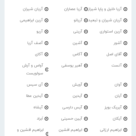
آریا خلیل و پاپا شیراز
آریا عصاران
آریان شیران
آریان شیران و تبعید
آریانو
آرین ابراهیمی
آرین استواری
آرینی
آریو
آشور
آشین
آصف آریا
آقای اصل
آکاس
آکای
آنست
آهیر یوسفی
آواس و آرش
سولویست
آوان
آویش
آی سیس
آیان
آیدین
آیدین عطا
آیریک بویز
آیس دارسی
آیشاه
آیکان
آیین حسینی
اَبراد
ابراهیم ارزانی
ابراهیم افشین
ابراهیم افشین و