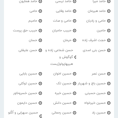
حامد میرا
حامد نیسی
حامد همایون
حامد هیرمان
حامد وفایی
حامی
حامی و رادیان
حامی و صات
حامیم
حامین
حبیب حامیان
حبیب حق پرست
حجت اشرف زاده
حرمان
حسان
حسن بنی اسدی
حسن شماعی زاده و
حسن علیقلی
گوگوش و
هیپهاپولوژیست
حسن نصر
حسین اخوان
حسین بابایی
حسین باج و شهریار
حسین تک
حسین توکلی
حسین حسینی
حسین خبره
حسین خسروخاور
حسین خیرخواه
حسین دانش
حسین دایمون
حسین راد
حسین رحمانی
حسین سهرابی و اُکُلو