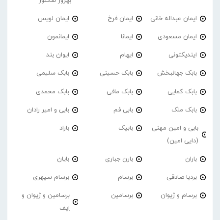
بهروز سکتور
ایمان عبداله خانی
ایمان فرخ
ایمان لویس
ایمان مسعودی
ایمانا
ایمانمون
ایندیکتونی
ایهام
ایوان بند
بابک جهانبخش
بابک حسینی
بابک سلیمی
بابک کمایی
بابک مافی
بابک محمدی
بابک ملک
بابی فم
بابی و امیر رادان
بابی و امین مهنی
بابیک
باراد
(دایی امین)
باران
بارن جباری
بایان
بردیا صادقی
برسام
برسام سپهری
برسام و ژیوان
برسامین
برسامین و ژیوان و
اِیف