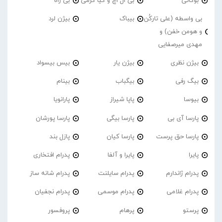
بوگاتی
بی ال اچ و کیا کرمی
بی راه
بی واسطه (علی تارکُن
بیباک
بیژن لرد
و هومن خفن) و
مهدی میرصفایی
بیژن نظری
بیژن یار
بیس بیسواد
بیگ رفی
بیگباب
بینام
بیوسا
پاپا شیراز
پارانویا
پارسا آی بی
پارسا بیگی
پارسا پورشان
پارسا حق پرست
پارسا کیان
پازل بند
پایرا
پایرا و آلفا
پدرام افتخاری
پدرام ژاندارم
پدرام‌ سایلنت
پدرام شانه ساز
پدرام غلامی
پدرام موسمی
پدرام نجفیان
پرستو
پرهام
پروفسور