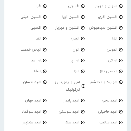
اشوان و مهیار
اف جی
افرا
افشین آذری
افشین آریا
افشین امینی
افشین سیاهپوش
افشین و مهزیار
اکسپی
الارا
الجان
الف
الموس
الون
الیاس خدمت
ام تی
ام رپر
اِم رعد
ام سی داج
امزا
اِمشا
امو بند و محتشم
امی و ایمورتال و
امید احسان
نارکوتیک
امید برجی
امید پایدار
امید جهان
امید حاجیلی
امید سوسنی
امید سوگماد
امید صالحی
امید عرش
امید عزیزپور