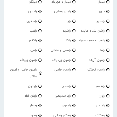
دیدار
دیدار و مهرداد
دینگو
دیهو
رابین رضایی
رادمان
رادمیر
راز
راستین
راشن بند و هایده
راشید
راغب
راغب و حمید هیراد
راکا
راکتور
راما
رامس و هانتی
رامی
رامین آریانا
رامین بی باک
رامین بیباک
رامین تجنگی
رامین حامی
رامین حامی و امین
هانتر
راه مج
راهمج
راوتین
راوِن
رایا سمیعی
رایان آراد
رایسین
رایمون
رحمان
رستاک
رستم رضایی
رسوا