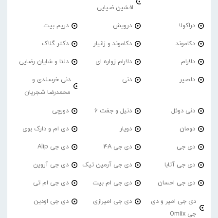
افشین ضیایی
دراکولا
درویش
دریم بیت
دکاموند
دکاموند و زانیار
دکتر گلاک
دلارام
دلارام زواره ای
دلتا و شایان رضایی
دلصیر
دنی
دنی خرسندی و
محمدرضا شجریان
دنی دوئل
دنیل و جفت 6
دورچی
دومان
دویار
دی ام و دارک بوی
دی جی
دی جی 4A
دی جی Alip
دی جی آتابا
دی جی آرمین تیک
دی جی آروین
دی جی احسان
دی جی ام بیت
دی جی ام تی
دی جی امیر و دی
دی جی امیرازی
دی جی اودین
جی Omiix