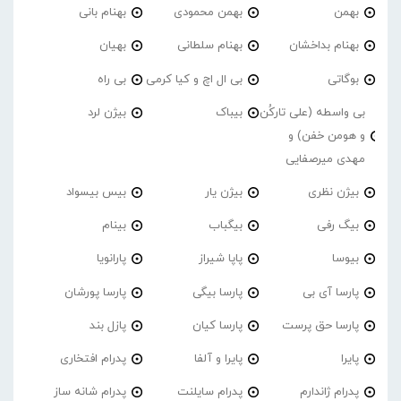
بهمن
بهمن محمودی
بهنام بانی
بهنام بداخشان
بهنام سلطانی
بهیان
بوگاتی
بی ال اچ و کیا کرمی
بی راه
بی واسطه (علی تارکُن
بیباک
بیژن لرد
و هومن خفن) و
مهدی میرصفایی
بیژن نظری
بیژن یار
بیس بیسواد
بیگ رفی
بیگباب
بینام
بیوسا
پاپا شیراز
پارانویا
پارسا آی بی
پارسا بیگی
پارسا پورشان
پارسا حق پرست
پارسا کیان
پازل بند
پایرا
پایرا و آلفا
پدرام افتخاری
پدرام ژاندارم
پدرام‌ سایلنت
پدرام شانه ساز