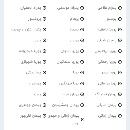
پدرام غلامی
پدرام موسمی
پدرام نجفیان
پرستو
پرهام
پروفسور
پرویز یاحقی
پریماه
پژمان تکرو و چوبین
پسران شرقی
پوبون
پوری
پوریا ابراهیمی
پوریا باباجان
پوریا حیدرزاده
پوریا رحمانی
پوریا سلمانیان
پوریا شهبازی
پوریا صدر
پویا
پویا بیاتی
پویا پورخانی
پویا جهانگیری
پویامون
پویان فیلینگ
پویان نجف
پیربد
پیمان اشرفی
پیمان جمشیدیان
پیمان جواهری
پیمان زمانی
پیمان زمانی و مهدی
پیمان قلی‌پور
نوابی