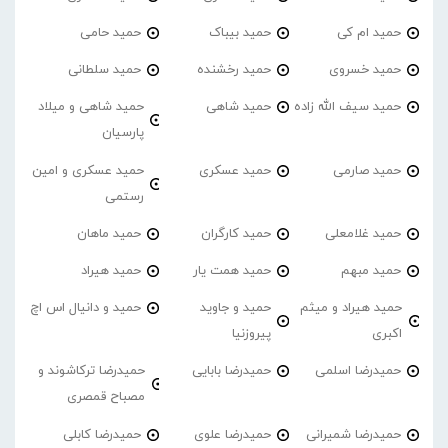
حمید ام کی
حمید بیباک
حمید حامی
حمید خسروی
حمید رخشنده
حمید سلطانی
حمید سیف الله زاده
حمید شاهی
حمید شاهی و میلاد
پارسیان
حمید صارمی
حمید عسکری
حمید عسکری و امین
رستمی
حمید غلامعلی
حمید کارگران
حمید ماهان
حمید مبهم
حمید همت یار
حمید هیراد
حمید هیراد و میثم
حمید و جاوید
حمید و دانیال اس اچ
اکبری
پیروزنیا
حمیدرضا اسلمی
حمیدرضا بابایی
حمیدرضا ترکاشوند و
مصباح قمصری
حمیدرضا شمیرانی
حمیدرضا علوی
حمیدرضا کابلی