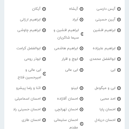
آیس دارسی
آیشاه
آیکان
آیین حسینی
اَبراد
ابراهیم ارزانی
ابراهیم افشین
ابراهیم افشین و
ابراهیم چاوشی
سیما شاکریان
ابراهیم علیزاده
ابراهیم هاشمی
ابوالفضل کرامت
ابوالفضل محمدی
ابوچ و اقرار
ابوذر روحی
ابی
ابی عالی
ابی عالی و
امیرحسین فلاح
ابی و میگوعل
ابینو
اثنا و رضا پیشرو
احد محبی
احسان آقازاده
احسان اسماعیلی
احسان پایا
احسان تهرانچی
احسان حسینی راد
احسان دریادل
احسان سلیمانی
احسان طاری
مقدم