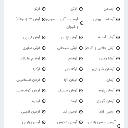
آرت‌من
آرتن
آرتو
آرسام سهرابی
آرسن و آتی منصوری
آرش 13 (نورالله)
و کیوان
آرش آهمه
آرش اچ ان
آرش ای پی
آرش جلالی و آقا فرا
آرش سبحانی
آرش صابری
آرشا رادین
آرشام
آرشام علینژاد
آرشان شهبازی
آرکاداش
آرکیا
آرمان
آرمان آوا
آرمان اسماعیلی
آرمان پارسا
آرمان حسینی
آرمان گرشاسبی
آرمان گیون
آرمد
آرمیم
آرمین آراد
آرمین ابد
آرمین امینی
آرمین حسن زاده و
آرمین دادرس
آرمین زارعی