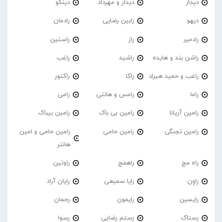
دیدار
دیدار و مهرداد
دینگو
دیهو
رابین رضایی
رادمان
رادمیر
راز
راستین
راشن بند و هایده
راشید
راغب
راغب و حمید هیراد
راکا
راکتور
راما
رامس و هانتی
رامی
رامین آریانا
رامین بی باک
رامین بیباک
رامین تجنگی
رامین حامی
رامین حامی و امین
هانتر
راه مج
راهمج
راوتین
راوِن
رایا سمیعی
رایان آراد
رایسین
رایمون
رحمان
رستاک
رستم رضایی
رسوا