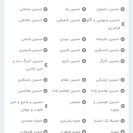
حسین دایمون
حسین راد
حسین رحمانی
حسین سهرابی و اُکُلو
حسین شفیعی
حسین عاشقی
فرامرزی
حسین علیشاه
حسین عیدی
حسین فتحی
حسین فسنقری
حسین قنبری
حسین قیصری
حسین کارگر
حسین کنزو
حسین کینگ سد و
امیر تاتاری
حسین مزینانی
حسین مقام
حسین منتظری
حسین هاسم زاده
حسین هاشم زاده
حسین هاشمی
حسین هرمس و
حصمن
حصین و شایع و امیر
جاوید
خلوت و عرفان
حفیظ تک استار
حمزه رشیدی
حمزه محمدی
حمید
حمید اصغری
حمید افتخاری