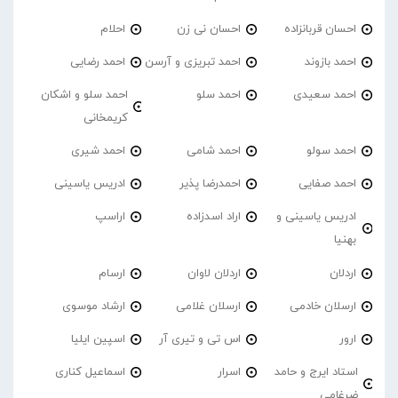
احسان قربانزاده
احسان نی زن
احلام
احمد بازوند
احمد تبریزی و آرسن
احمد‌ رضایی
احمد سعیدی
احمد سلو
احمد سلو و اشکان
کریمخانی
احمد سولو
احمد شامی
احمد شیری
احمد صفایی
احمدرضا پذیر
ادریس یاسینی
ادریس یاسینی و
اراد اسدزاده
اراسپ
بهنیا
اردلان
اردلان لاوان
ارسام
ارسلان خادمی
ارسلان غلامی
ارشاد موسوی
ارور
اس تی و تیری آر
اسپین ایلیا
استاد ایرج و حامد
اسرار
اسماعیل کناری
ضرغامی