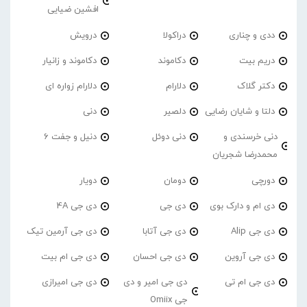
افشین ضیایی
ددی و چناری
دراکولا
درویش
دریم بیت
دکاموند
دکاموند و زانیار
دکتر گلاک
دلارام
دلارام زواره ای
دلتا و شایان رضایی
دلصیر
دنی
دنی خرسندی و
دنی دوئل
دنیل و جفت 6
محمدرضا شجریان
دورچی
دومان
دویار
دی ام و دارک بوی
دی جی
دی جی 4A
دی جی Alip
دی جی آتابا
دی جی آرمین تیک
دی جی آروین
دی جی احسان
دی جی ام بیت
دی جی ام تی
دی جی امیر و دی
دی جی امیرازی
جی Omiix