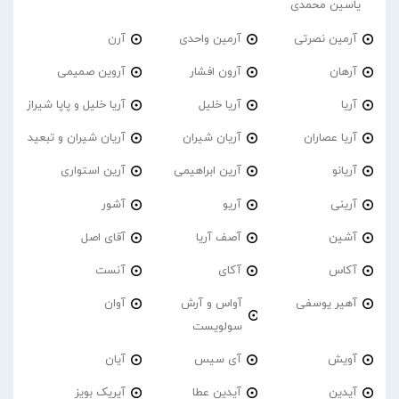
یاسین محمدی
آرمین نصرتی
آرمین واحدی
آرن
آرهان
آرون افشار
آروین صمیمی
آریا
آریا خلیل
آریا خلیل و پاپا شیراز
آریا عصاران
آریان شیران
آریان شیران و تبعید
آریانو
آرین ابراهیمی
آرین استواری
آرینی
آریو
آشور
آشین
آصف آریا
آقای اصل
آکاس
آکای
آنست
آهیر یوسفی
آواس و آرش
آوان
سولویست
آویش
آی سیس
آیان
آیدین
آیدین عطا
آیریک بویز