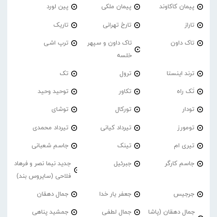
پیمان کاکاوند
پیمان ملکی
پین لورد
تاراز
تارخ تهرانی
تاریک
تاک داون
تاک داون و سپهر
ترپ اشی
خلسه
ترند اینستا
ترول
تک
تَک راه
تکاور
توحید وحید
تودار
تورکال
توشای
تومورز
تیرداد کیانی
تیرداد محمدی
تیری ام
تینک
جاسم شعبانی
جاسم کارگر
جبرئیل
جدید نیما نصر و فرهاد
فلاحی (سایروس بند)
جرجیس
جعفر یار خدا
جمال دهقان
جمال دهقان (پاشا
جمال لطفی
جمشید پناهی