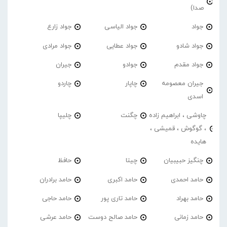
صدا)
جواد
جواد الیاسی
جواد زارع
جواد شادو
جواد عطایی
جواد مرادی
جواد مقدم
جوادو
جیران
جیران معصومه
چاپار
چاردو
اسدی
چاوشی ، ابراهیم زاده
چگنت
چلیپا
، گوگوش ، قمیشی ،
هایده
چنگیز حبیبیان
چیتا
حافظ
حامد احمدی
حامد اکبری
حامد برادران
حامد بهراد
حامد تاری پور
حامد حاجی
حامد زمانی
حامد صالح دوست
حامد عرشی