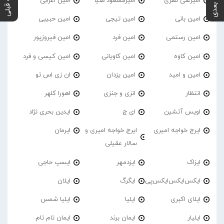
پست بعدی
پست قبلی
امیرعلی نظری
امیرمسعود ضیا
امین اعرابی
امین بانی
امین تیجی
امین حبیبی
امین رستمی
امین فرد
امین فیروزپور
امین کاوه
امین کاویانی
امین کیسی و فرد
امین و امید
امین یزدان
ان زی اس تو
انتظار
انزی و جنزی
اهورا کلهر
اویس آتشین
ای ج
ایدین بحری نژاد
ایرج خواجه امیری
ایرج خواجه امیری و
ایرمان
سالار عقیلی
ایزاک
ایزدمهر
ایسپ حاجی
ایکس‌ایکس‌ایکس‌پی
ایگرگ
ایلان
ایلای اکبری
ایلیا
ایلیا شمس
ایلیار
ایمان برند
ایمان تام تام