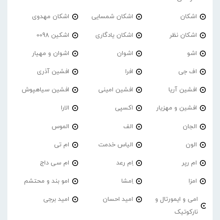
اشکان
اشکان شمسایی
اشکان مهدوی
اشکان نظر
اشکان یادگاری
اشکین 0098
اشو
اشوان
اشوان و مهیار
اف جی
افرا
افشین آذری
افشین آریا
افشین امینی
افشین سیاهپوش
افشین و مهزیار
اکسپی
الارا
الجان
الف
الموس
الون
الیاس خدمت
ام تی
ام رپر
اِم رعد
ام سی داج
امزا
اِمشا
امو بند و محتشم
امی و ایمورتال و
امید احسان
امید برجی
نارکوتیک