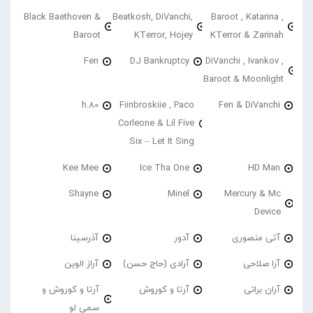
Black Baethoven &
Beatkosh, DiVanchi,
Baroot , Katarina ,
Baroot
KTerror, Hojey
KTerror & Zarinah
Fen
DJ Bankruptcy
DiVanchi , Ivankov ,
Baroot & Moonlight
h.80
Fiinbroskiie , Paco
Fen & DiVanchi
Corleone & Lil Five
Six – Let It Sing
Kee Mee
Ice Tha One
HD Man
Shayne
Minel
Mercury & Mc
Device
آتی منصوری
آدور
آذرسینا
آرا صلاحی
آرادی (حاج حسن)
آراز الوین
آران براتی
آرتا و کوروش
آرتا و کوروش و
سمی لو