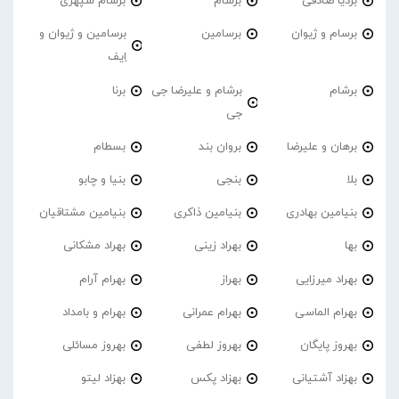
بردیا صادقی
برسام
برسام سپهری
برسام و ژیوان
برسامین
برسامین و ژیوان و
اِیف
برشام
برشام و علیرضا جی
برنا
جی
برهان و علیرضا
بروان بند
بسطام
بلا
بنجی
بنیا و چابو
بنیامین بهادری
بنیامین ذاکری
بنیامین مشتاقیان
بها
بهراد زینی
بهراد مشکانی
بهراد میرزایی
بهراز
بهرام آرام
بهرام الماسی
بهرام عمرانی
بهرام و بامداد
بهروز پایگان
بهروز لطفی
بهروز مسائلی
بهزاد آشتیانی
بهزاد پکس
بهزاد لیتو