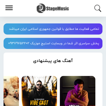
تمامی فعالیت ها مطابق با قوانین جمهوری اسلامی ایران میباشد
پخش سراسری اثر شما در وبسایت استیج موزیک 09379752202
آهنگ های پیشنهادی