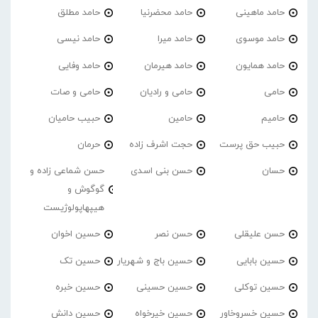
حامد ماهینی
حامد محضرنیا
حامد مطلق
حامد موسوی
حامد میرا
حامد نیسی
حامد همایون
حامد هیرمان
حامد وفایی
حامی
حامی و رادیان
حامی و صات
حامیم
حامین
حبیب حامیان
حبیب حق پرست
حجت اشرف زاده
حرمان
حسان
حسن بنی اسدی
حسن شماعی زاده و
گوگوش و
هیپهاپولوژیست
حسن علیقلی
حسن نصر
حسین اخوان
حسین بابایی
حسین باج و شهریار
حسین تک
حسین توکلی
حسین حسینی
حسین خبره
حسین خسروخاور
حسین خیرخواه
حسین دانش