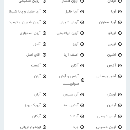
آرهان
آرون افشار
آروین صمیمی
آریا
آریا خلیل
آریا خلیل و پاپا شیراز
آریا عصاران
آریان شیران
آریان شیران و تبعید
آریانو
آرین ابراهیمی
آرین استواری
آرینی
آریو
آشور
آشین
آصف آریا
آقای اصل
آکاس
آکای
آنست
آهیر یوسفی
آواس و آرش
آوان
سولویست
آویش
آی سیس
آیان
آیدین
آیدین عطا
آیریک بویز
آیس دارسی
آیشاه
آیکان
آیین حسینی
اَبراد
ابراهیم ارزانی