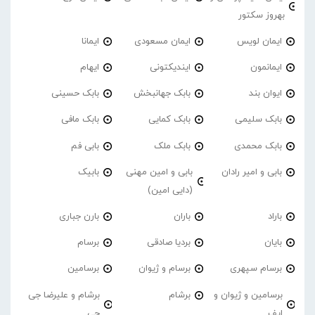
بهروز سکتور
ایمان لویس
ایمان مسعودی
ایمانا
ایمانمون
ایندیکتونی
ایهام
ایوان بند
بابک جهانبخش
بابک حسینی
بابک سلیمی
بابک کمایی
بابک مافی
بابک محمدی
بابک ملک
بابی فم
بابی و امیر رادان
بابی و امین مهنی
بابیک
(دایی امین)
باراد
باران
بارن جباری
بایان
بردیا صادقی
برسام
برسام سپهری
برسام و ژیوان
برسامین
برسامین و ژیوان و
برشام
برشام و علیرضا جی
اِیف
جی