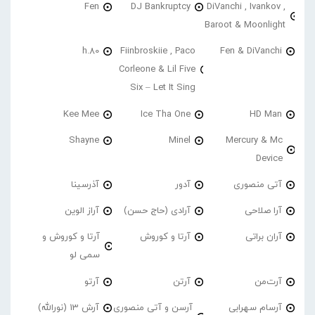
Fen
DJ Bankruptcy
DiVanchi , Ivankov ,
Baroot & Moonlight
h.80
Fiinbroskiie , Paco
Fen & DiVanchi
Corleone & Lil Five
Six – Let It Sing
Kee Mee
Ice Tha One
HD Man
Shayne
Minel
Mercury & Mc
Device
آتی منصوری
آدور
آذرسینا
آرا صلاحی
آرادی (حاج حسن)
آراز الوین
آران براتی
آرتا و کوروش
آرتا و کوروش و
سمی لو
آرت‌من
آرتن
آرتو
آرسام سهرابی
آرسن و آتی منصوری
آرش 13 (نورالله)