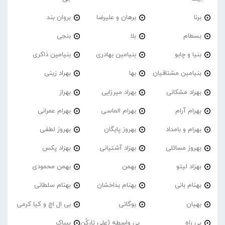
برنا
برهان و علیرضا
بروان بند
بسطام
بلا
بنجی
بنیا و چابو
بنیامین بهادری
بنیامین ذاکری
بنیامین مشتاقیان
بها
بهراد زینی
بهراد مشکانی
بهراد میرزایی
بهراز
بهرام آرام
بهرام الماسی
بهرام عمرانی
بهرام و بامداد
بهروز پایگان
بهروز لطفی
بهروز مسائلی
بهزاد آشتیانی
بهزاد پکس
بهزاد لیتو
بهمن
بهمن محمودی
بهنام بانی
بهنام بداخشان
بهنام سلطانی
بهیان
بوگاتی
بی ال اچ و کیا کرمی
بی راه
بی واسطه (علی تارکُن
بیباک