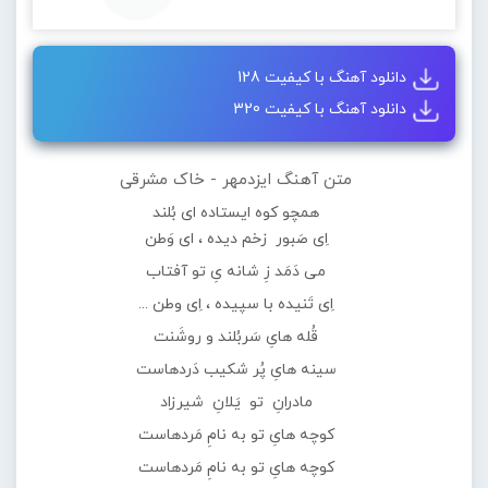
دانلود آهنگ با کیفیت 128
دانلود آهنگ با کیفیت 320
متن آهنگ ایزدمهر - خاک مشرقی
همچو کوه ایستاده ای بُلند
اِی صَبور زخم دیده ، ای وَطن
می دَمَد زِ شانه یِ تو آفتاب
اِی تَنیده با سپیده ، اِی وطن ...
قُله هایِ سَربُلند و روشَنت
سینه هایِ پُر شکیب دَردهاست
مادرانِ تو یَلانِ شیرزاد
کوچه هایِ تو به نامِ مَردهاست
کوچه هایِ تو به نامِ مَردهاست