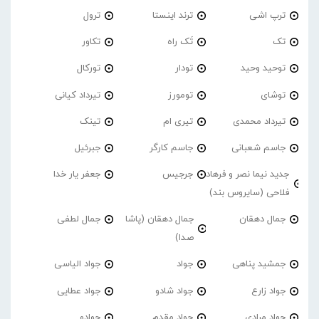
ترپ اشی
ترند اینستا
ترول
تک
تَک راه
تکاور
توحید وحید
تودار
تورکال
توشای
تومورز
تیرداد کیانی
تیرداد محمدی
تیری ام
تینک
جاسم شعبانی
جاسم کارگر
جبرئیل
جدید نیما نصر و فرهاد
جرجیس
جعفر یار خدا
فلاحی (سایروس بند)
جمال دهقان
جمال دهقان (پاشا
جمال لطفی
صدا)
جمشید پناهی
جواد
جواد الیاسی
جواد زارع
جواد شادو
جواد عطایی
جواد مرادی
جواد مقدم
جوادو