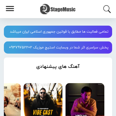
تمامی فعالیت ها مطابق با قوانین جمهوری اسلامی ایران میباشد
پخش سراسری اثر شما در وبسایت استیج موزیک 09379752202
آهنگ های پیشنهادی