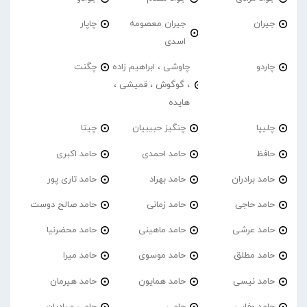
جیران
جیران معصومه
چاپار
اسدی
چاردو
چاوشی ، ابراهیم زاده
چگنت
، گوگوش ، قمیشی ،
هایده
چلیپا
چنگیز حبیبیان
چیتا
حافظ
حامد احمدی
حامد اکبری
حامد برادران
حامد بهراد
حامد تاری پور
حامد حاجی
حامد زمانی
حامد صالح دوست
حامد عرشی
حامد ماهینی
حامد محضرنیا
حامد مطلق
حامد موسوی
حامد میرا
حامد نیسی
حامد همایون
حامد هیرمان
حامد وفایی
حامی
حامی و رادیان