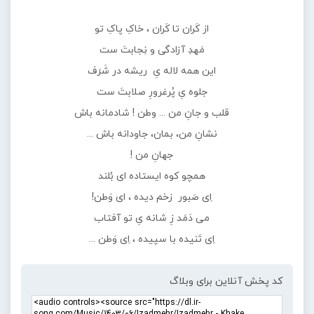
از کَران تا کَران ، خاکِ پاکِ تو
مَهدِ آزادگی و نِجابتَ ست
این همه لاله یِ ریشه در شَرَف
جلوه یِ پُرغرورِ صلابتَ ست
قلب و جانِ من ... وطن ! شادمانه باش
نشانِ من، بمان، جاودانه باش ...
جهانِ من !
همچو کوه ایستاده ای بُلند
اِی صَبور زخم دیده ، ای وَطن!
می دَمَد زِ شانه یِ تو آفتاب
اِی تَنیده با سپیده ، اِی وَطن ...
کد پخش آنلاین برای وبلاگ