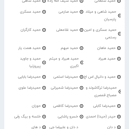
حمید سلطانی
حمید سیف الله زاده
حمید شاهی
حمید شاهی و میلاد
حمید صارمی
حمید عسکری
پارسیان
حمید عسکری و امین
حمید غلامعلی
حمید کارگران
رستمی
حمید ماهان
حمید مبهم
حمید همت یار
حمید هیراد
حمید هیراد و میثم
حمید و جاوید
اکبری
پیروزنیا
حمید و دانیال اس اچ
حمیدرضا اسلمی
حمیدرضا بابایی
حمیدرضا ترکاشوند و
حمیدرضا شمیرانی
حمیدرضا علوی
مصباح قمصری
حمیدرضا کابلی
حمیدرضا کاظمی
حوران
حیدر (حیدا) احمدی
خسرو پاشایی
خلسه و بیگ رفی
د دان
د دان و علیرضا جی
د های