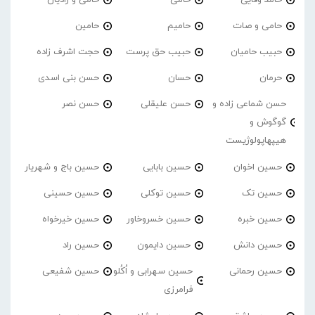
حامی و صات
حامیم
حامین
حبیب حامیان
حبیب حق پرست
حجت اشرف زاده
حرمان
حسان
حسن بنی اسدی
حسن شماعی زاده و
حسن علیقلی
حسن نصر
گوگوش و
هیپهاپولوژیست
حسین اخوان
حسین بابایی
حسین باج و شهریار
حسین تک
حسین توکلی
حسین حسینی
حسین خبره
حسین خسروخاور
حسین خیرخواه
حسین دانش
حسین دایمون
حسین راد
حسین رحمانی
حسین سهرابی و اُکُلو
حسین شفیعی
فرامرزی