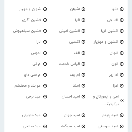
اشو
اشوان
اشوان و مهیار
اف جی
افرا
افشین آذری
افشین آریا
افشین امینی
افشین سیاهپوش
افشین و مهزیار
اکسپی
الارا
الجان
الف
الموس
الون
الیاس خدمت
ام تی
ام رپر
اِم رعد
ام سی داج
امزا
اِمشا
امو بند و محتشم
امی و ایمورتال و
امید احسان
امید برجی
نارکوتیک
امید پایدار
امید جهان
امید حاجیلی
امید سوسنی
امید سوگماد
امید صالحی