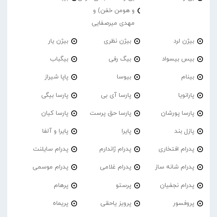
و هومن خفن) و
مهدی میرصفایی
بیژن لرد
بیژن نظری
بیژن یار
بیس بیسواد
بیگ رفی
بیگباب
بینام
بیوسا
پاپا شیراز
پارانویا
پارسا آی بی
پارسا بیگی
پارسا پورشان
پارسا حق پرست
پارسا کیان
پازل بند
پایرا
پایرا و آلفا
پدرام افتخاری
پدرام ژاندارم
پدرام‌ سایلنت
پدرام شانه ساز
پدرام غلامی
پدرام موسمی
پدرام نجفیان
پرستو
پرهام
پروفسور
پرویز یاحقی
پریماه