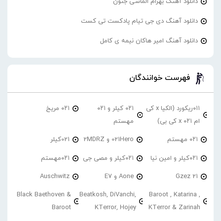
دانلود آهنگ بهرام الماسی جنون
دانلود آهنگ دی جی تیام پادکست تی کست
دانلود آهنگ امیر هاکان نیمه ی کامل
فهرست خوانندگان
۰۱۱ریکورد (الکیا x کی
۰۲۱ کیلر و ۰۲۱
۰۲۱ مریخ
ام ۰۲۱ x کی بی)
مهستم
۰۲۱ مهستم
021Hero و 2MDRZ
021کیلر
۰۲۱کیلر و امین نیا
۰۲۱کیلر و مصی جی
۰۲۱مهستم
21 Gzez
Aone و E7
Auschwitz
Black Baethoven &
Beatkosh, DiVanchi,
Baroot , Katarina ,
Baroot
KTerror, Hojey
KTerror & Zarinah