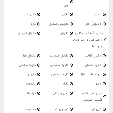
جی
دائم
دابان
دابل او
داریوش خان
داریوش صفری
داژو
دانلود آهنگ انعکاس
دانوش
دانیال اس اچ
و امیر اس و امیر دیان
و پوکسا
دانیال کلالی
دانیال هندیانی
دانیال یارا
داوود دهقان
داوود شعبانی
داوود صالحی
داوود قاسملونژاد
داوود یونسی
داوین
دایار
دایان
دایمون
دجی علی A2 و
ددی و چناری
دراکولا
افشین ضیایی
درویش
دریم بیت
دکاموند