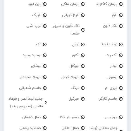
پیمان کاکاوند
پیمان ملکی
پین لورد
تاراز
تارخ تهرانی
تاریک
تاک داون
تاک داون و سپهر
ترپ اشی
خلسه
ترند اینستا
ترول
تک
تَک راه
تکاور
توحید وحید
تودار
تورکال
توشای
تومورز
تیرداد کیانی
تیرداد محمدی
تیری ام
تینک
جاسم شعبانی
جاسم کارگر
جبرئیل
جدید نیما نصر و فرهاد
فلاحی (سایروس بند)
جرجیس
جعفر یار خدا
جمال دهقان
جمال دهقان (پاشا
جمال لطفی
جمشید پناهی