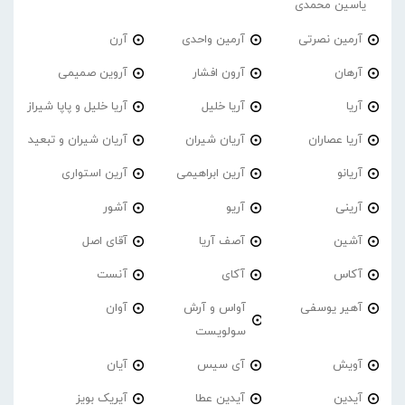
یاسین محمدی
آرمین نصرتی
آرمین واحدی
آرن
آرهان
آرون افشار
آروین صمیمی
آریا
آریا خلیل
آریا خلیل و پاپا شیراز
آریا عصاران
آریان شیران
آریان شیران و تبعید
آریانو
آرین ابراهیمی
آرین استواری
آرینی
آریو
آشور
آشین
آصف آریا
آقای اصل
آکاس
آکای
آنست
آهیر یوسفی
آواس و آرش
آوان
سولویست
آویش
آی سیس
آیان
آیدین
آیدین عطا
آیریک بویز