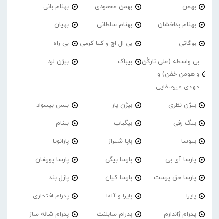
بهمن
بهمن محمودی
بهنام بانی
بهنام بداخشان
بهنام سلطانی
بهیان
بوگاتی
بی ال اچ و کیا کرمی
بی راه
بی واسطه (علی تارکُن
بیباک
بیژن لرد
و هومن خفن) و
مهدی میرصفایی
بیژن نظری
بیژن یار
بیس بیسواد
بیگ رفی
بیگباب
بینام
بیوسا
پاپا شیراز
پارانویا
پارسا آی بی
پارسا بیگی
پارسا پورشان
پارسا حق پرست
پارسا کیان
پازل بند
پایرا
پایرا و آلفا
پدرام افتخاری
پدرام ژاندارم
پدرام‌ سایلنت
پدرام شانه ساز