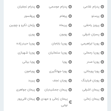
پدرام غلامی
پدرام موسمی
پدرام نجفیان
پرستو
پرهام
پروفسور
پرویز یاحقی
پریماه
پژمان تکرو و چوبین
پسران شرقی
پوبون
پوری
پوریا ابراهیمی
پوریا باباجان
پوریا حیدرزاده
پوریا رحمانی
پوریا سلمانیان
پوریا شهبازی
پوریا صدر
پویا
پویا بیاتی
پویا پورخانی
پویا جهانگیری
پویامون
پویان فیلینگ
پویان نجف
پیربد
پیمان اشرفی
پیمان جمشیدیان
پیمان جواهری
پیمان زمانی
پیمان زمانی و مهدی
پیمان قلی‌پور
نوابی