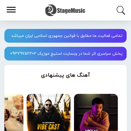
تمامی فعالیت ها مطابق با قوانین جمهوری اسلامی ایران میباشد
پخش سراسری اثر شما در وبسایت استیج موزیک 09379752202
آهنگ های پیشنهادی