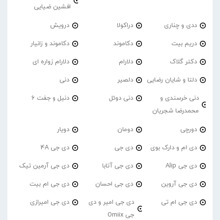
افشین ضیایی
ددی و چناری
دراکولا
درویش
دریم بیت
دکاموند
دکاموند و زانیار
دکتر گلاک
دلارام
دلارام زواره ای
دلتا و شایان رضایی
دلصیر
دنی
دنی خرسندی و
دنی دوئل
دنیل و جفت 6
محمدرضا شجریان
دورچی
دومان
دویار
دی ام و دارک بوی
دی جی
دی جی 4A
دی جی Alip
دی جی آتابا
دی جی آرمین تیک
دی جی آروین
دی جی احسان
دی جی ام بیت
دی جی ام تی
دی جی امیر و دی
دی جی امیرازی
جی Omiix