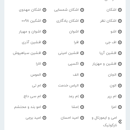
اشکان
اشکان شمسایی
اشکان مهدوی
اشکان نظر
اشکان یادگاری
اشکین 0098
اشو
اشوان
اشوان و مهیار
اف جی
افرا
افشین آذری
افشین آریا
افشین امینی
افشین سیاهپوش
افشین و مهزیار
اکسپی
الارا
الجان
الف
الموس
الون
الیاس خدمت
ام تی
ام رپر
اِم رعد
ام سی داج
امزا
اِمشا
امو بند و محتشم
امی و ایمورتال و
امید احسان
امید برجی
نارکوتیک