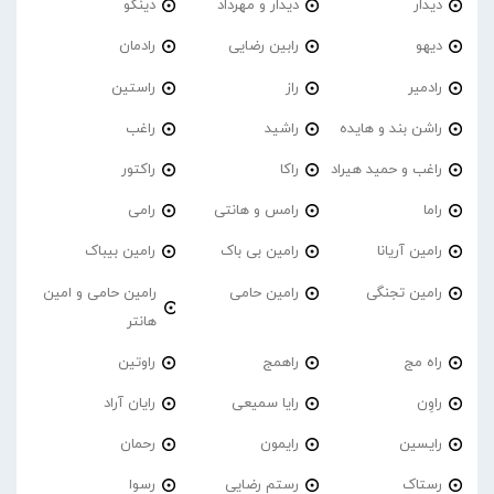
دیدار
دیدار و مهرداد
دینگو
دیهو
رابین رضایی
رادمان
رادمیر
راز
راستین
راشن بند و هایده
راشید
راغب
راغب و حمید هیراد
راکا
راکتور
راما
رامس و هانتی
رامی
رامین آریانا
رامین بی باک
رامین بیباک
رامین تجنگی
رامین حامی
رامین حامی و امین
هانتر
راه مج
راهمج
راوتین
راوِن
رایا سمیعی
رایان آراد
رایسین
رایمون
رحمان
رستاک
رستم رضایی
رسوا