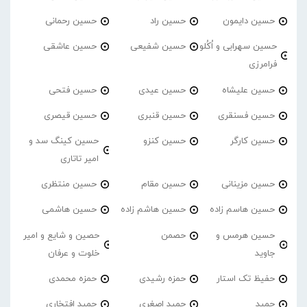
حسین دایمون
حسین راد
حسین رحمانی
حسین سهرابی و اُکُلو
حسین شفیعی
حسین عاشقی
فرامرزی
حسین علیشاه
حسین عیدی
حسین فتحی
حسین فسنقری
حسین قنبری
حسین قیصری
حسین کارگر
حسین کنزو
حسین کینگ سد و
امیر تاتاری
حسین مزینانی
حسین مقام
حسین منتظری
حسین هاسم زاده
حسین هاشم زاده
حسین هاشمی
حسین هرمس و
حصمن
حصین و شایع و امیر
جاوید
خلوت و عرفان
حفیظ تک استار
حمزه رشیدی
حمزه محمدی
حمید
حمید اصغری
حمید افتخاری