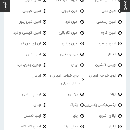
پست بعدی
پست قبلی
امیرعلی نظری
امیرمسعود ضیا
امین اعرابی
امین بانی
امین تیجی
امین حبیبی
امین رستمی
امین فرد
امین فیروزپور
امین کاوه
امین کاویانی
امین کیسی و فرد
امین و امید
امین یزدان
ان زی اس تو
انتظار
انزی و جنزی
اهورا کلهر
اویس آتشین
ای ج
ایدین بحری نژاد
ایرج خواجه امیری
ایرج خواجه امیری و
ایرمان
سالار عقیلی
ایزاک
ایزدمهر
ایسپ حاجی
ایکس‌ایکس‌ایکس‌پی
ایگرگ
ایلان
ایلای اکبری
ایلیا
ایلیا شمس
ایلیار
ایمان برند
ایمان تام تام