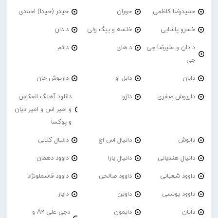
حمیدرضا کاظمی
حوران
حیدر (حیدا) احمدی
خسرو پاشایی
خلسه و بیگ رفی
د دان
د دان و علیرضا جی
د های
دائم
جی
دابان
دابل او
داریوش خان
داریوش صفری
داژو
دانلود آهنگ انعکاس
و امیر اس و امیر دیان
و پوکسا
دانوش
دانیال اس اچ
دانیال کلالی
دانیال هندیانی
دانیال یارا
داوود دهقان
داوود شعبانی
داوود صالحی
داوود قاسملونژاد
داوود یونسی
داوین
دایار
دایان
دایمون
دجی علی A2 و