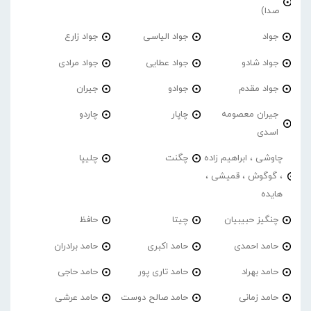
صدا)
جواد
جواد الیاسی
جواد زارع
جواد شادو
جواد عطایی
جواد مرادی
جواد مقدم
جوادو
جیران
جیران معصومه
چاپار
چاردو
اسدی
چاوشی ، ابراهیم زاده
چگنت
چلیپا
، گوگوش ، قمیشی ،
هایده
چنگیز حبیبیان
چیتا
حافظ
حامد احمدی
حامد اکبری
حامد برادران
حامد بهراد
حامد تاری پور
حامد حاجی
حامد زمانی
حامد صالح دوست
حامد عرشی