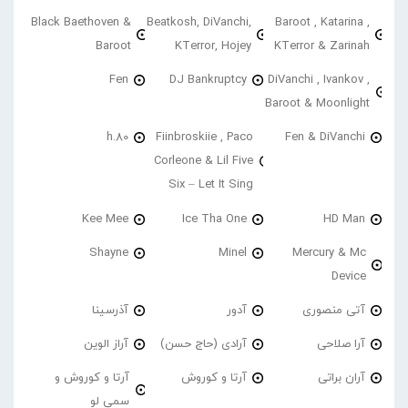
Black Baethoven &
Beatkosh, DiVanchi,
Baroot , Katarina ,
Baroot
KTerror, Hojey
KTerror & Zarinah
Fen
DJ Bankruptcy
DiVanchi , Ivankov ,
Baroot & Moonlight
h.80
Fiinbroskiie , Paco
Fen & DiVanchi
Corleone & Lil Five
Six – Let It Sing
Kee Mee
Ice Tha One
HD Man
Shayne
Minel
Mercury & Mc
Device
آتی منصوری
آدور
آذرسینا
آرا صلاحی
آرادی (حاج حسن)
آراز الوین
آران براتی
آرتا و کوروش
آرتا و کوروش و
سمی لو