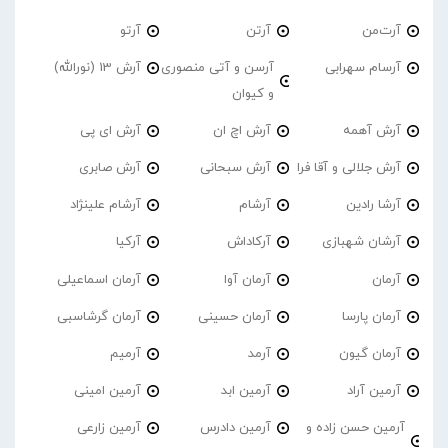
آرت‌من
آرتن
آرتو
آرسام سهرابی
آرسن و آتی منصوری
آرش 13 (نورالله)
و کیوان
آرش آهمه
آرش اچ ان
آرش ای پی
آرش جلالی و آقا فرا
آرش سبحانی
آرش صابری
آرشا رادین
آرشام
آرشام علینژاد
آرشان شهبازی
آرکاداش
آرکیا
آرمان
آرمان آوا
آرمان اسماعیلی
آرمان پارسا
آرمان حسینی
آرمان گرشاسبی
آرمان گیون
آرمد
آرمیم
آرمین آراد
آرمین ابد
آرمین امینی
آرمین حسن زاده و
آرمین دادرس
آرمین زارعی