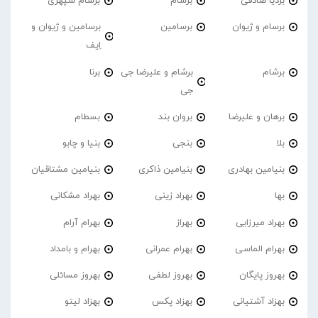
بردیا صادقی
برسام
برسام سپهری
برسام و ژیوان
برسامین
برسامین و ژیوان و
اِیف
برشام
برشام و علیرضا جی
برنا
جی
برهان و علیرضا
بروان بند
بسطام
بلا
بنجی
بنیا و چابو
بنیامین بهادری
بنیامین ذاکری
بنیامین مشتاقیان
بها
بهراد زینی
بهراد مشکانی
بهراد میرزایی
بهراز
بهرام آرام
بهرام الماسی
بهرام عمرانی
بهرام و بامداد
بهروز پایگان
بهروز لطفی
بهروز مسائلی
بهزاد آشتیانی
بهزاد پکس
بهزاد لیتو