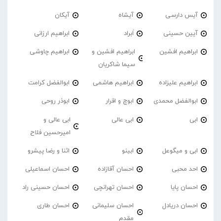
آیس دارسی
آیشاه
آیکان
آیین حسینی
اَبراد
ابراهیم ارزانی
ابراهیم افشین
ابراهیم افشین و
ابراهیم چاوشی
سیما شاکریان
ابراهیم علیزاده
ابراهیم هاشمی
ابوالفضل کرامت
ابوالفضل محمدی
ابوچ و اقرار
ابوذر روحی
ابی
ابی عالی
ابی عالی و
امیرحسین فلاح
ابی و میگوعل
ابینو
اثنا و رضا پیشرو
احد محبی
احسان آقازاده
احسان اسماعیلی
احسان پایا
احسان تهرانچی
احسان حسینی راد
احسان دریادل
احسان سلیمانی
احسان طاری
مقدم