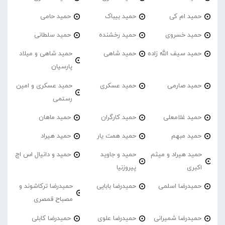
حمید ام کی
حمید بیباک
حمید حامی
حمید خسروی
حمید رخشنده
حمید سلطانی
حمید سیف الله زاده
حمید شاهی
حمید شاهی و میلاد
پارسیان
حمید صارمی
حمید عسکری
حمید عسکری و امین
رستمی
حمید غلامعلی
حمید کارگران
حمید ماهان
حمید مبهم
حمید همت یار
حمید هیراد
حمید هیراد و میثم
حمید و جاوید
حمید و دانیال اس اچ
اکبری
پیروزنیا
حمیدرضا اسلمی
حمیدرضا بابایی
حمیدرضا ترکاشوند و
مصباح قمصری
حمیدرضا شمیرانی
حمیدرضا علوی
حمیدرضا کابلی