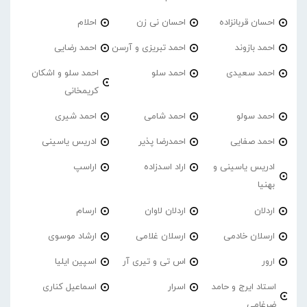
احسان قربانزاده
احسان نی زن
احلام
احمد بازوند
احمد تبریزی و آرسن
احمد‌ رضایی
احمد سعیدی
احمد سلو
احمد سلو و اشکان
کریمخانی
احمد سولو
احمد شامی
احمد شیری
احمد صفایی
احمدرضا پذیر
ادریس یاسینی
ادریس یاسینی و
اراد اسدزاده
اراسپ
بهنیا
اردلان
اردلان لاوان
ارسام
ارسلان خادمی
ارسلان غلامی
ارشاد موسوی
ارور
اس تی و تیری آر
اسپین ایلیا
استاد ایرج و حامد
اسرار
اسماعیل کناری
ضرغامی