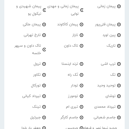
پیمان زمانی
پیمان زمانی و مهدی
پیمان شهیدی و
نوابی
نیکول یو
پیمان قلی‌پور
پیمان کاکاوند
پیمان ملکی
پین لورد
تاراز
تارخ تهرانی
تاریک
تاک داون
تاک داون و سپهر
خلسه
ترپ اشی
ترند اینستا
ترول
تک
تَک راه
تکاور
توحید وحید
تودار
تورکال
توشای
تومورز
تیرداد کیانی
تیرداد محمدی
تیری ام
تینک
جاسم شعبانی
جاسم کارگر
جبرئیل
جدید نیما نصر و فرهاد
جرجیس
جعفر یار خدا