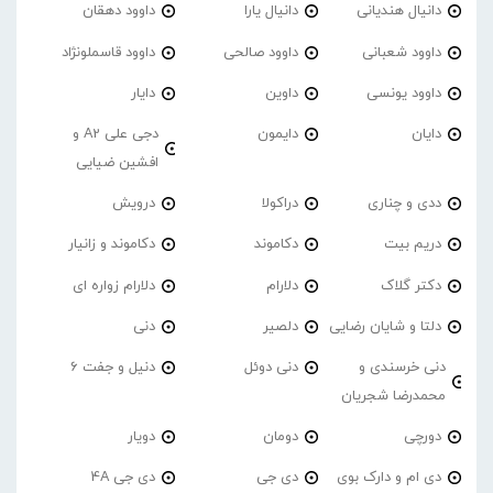
دانیال هندیانی
دانیال یارا
داوود دهقان
داوود شعبانی
داوود صالحی
داوود قاسملونژاد
داوود یونسی
داوین
دایار
دایان
دایمون
دجی علی A2 و
افشین ضیایی
ددی و چناری
دراکولا
درویش
دریم بیت
دکاموند
دکاموند و زانیار
دکتر گلاک
دلارام
دلارام زواره ای
دلتا و شایان رضایی
دلصیر
دنی
دنی خرسندی و
دنی دوئل
دنیل و جفت 6
محمدرضا شجریان
دورچی
دومان
دویار
دی ام و دارک بوی
دی جی
دی جی 4A