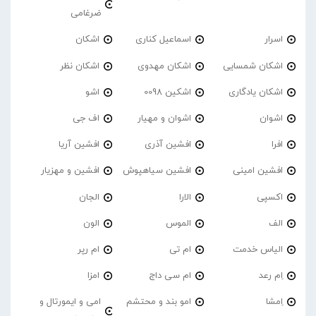
ضرغامی
اسرار
اسماعیل کناری
اشکان
اشکان شمسایی
اشکان مهدوی
اشکان نظر
اشکان یادگاری
اشکین 0098
اشو
اشوان
اشوان و مهیار
اف جی
افرا
افشین آذری
افشین آریا
افشین امینی
افشین سیاهپوش
افشین و مهزیار
اکسپی
الارا
الجان
الف
الموس
الون
الیاس خدمت
ام تی
ام رپر
اِم رعد
ام سی داج
امزا
اِمشا
امو بند و محتشم
امی و ایمورتال و