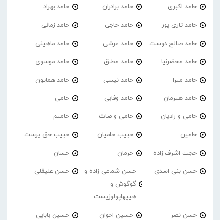
حامد اکبری
حامد برادران
حامد بهراد
حامد تاری پور
حامد حاجی
حامد زمانی
حامد صالح دوست
حامد عرشی
حامد ماهینی
حامد محضرنیا
حامد مطلق
حامد موسوی
حامد میرا
حامد نیسی
حامد همایون
حامد هیرمان
حامد وفایی
حامی
حامی و رادیان
حامی و صات
حامیم
حامین
حبیب حامیان
حبیب حق پرست
حجت اشرف زاده
حرمان
حسان
حسن بنی اسدی
حسن شماعی زاده و
حسن علیقلی
گوگوش و
هیپهاپولوژیست
حسن نصر
حسین اخوان
حسین بابایی