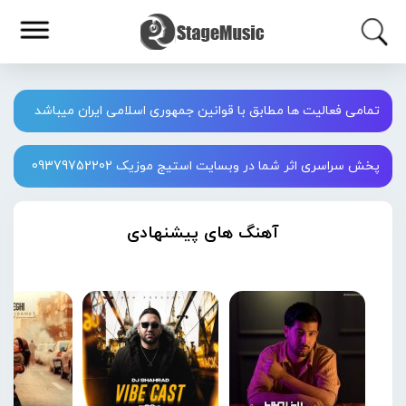
تمامی فعالیت ها مطابق با قوانین جمهوری اسلامی ایران میباشد
پخش سراسری اثر شما در وبسایت استیج موزیک 09379752202
آهنگ های پیشنهادی