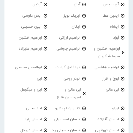
آی سیس
آیان
آیدین
آیدین عطا
آیریک بویز
آیس دارسی
آیشاه
آیکان
آیین حسینی
اَبراد
ابراهیم ارزانی
ابراهیم افشین
ابراهیم افشین و
ابراهیم چاوشی
ابراهیم علیزاده
سیما شاکریان
ابراهیم هاشمی
ابوالفضل کرامت
ابوالفضل محمدی
ابوچ و اقرار
ابوذر روحی
ابی
ابی عالی
ابی عالی و
ابی و میگوعل
امیرحسین فلاح
ابینو
اثنا و رضا پیشرو
احد محبی
احسان آقازاده
احسان اسماعیلی
احسان پایا
احسان تهرانچی
احسان حسینی راد
احسان دریادل