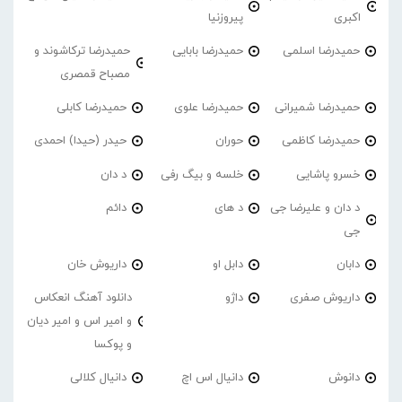
اکبری
پیروزنیا
حمیدرضا اسلمی
حمیدرضا بابایی
حمیدرضا ترکاشوند و
مصباح قمصری
حمیدرضا شمیرانی
حمیدرضا علوی
حمیدرضا کابلی
حمیدرضا کاظمی
حوران
حیدر (حیدا) احمدی
خسرو پاشایی
خلسه و بیگ رفی
د دان
د دان و علیرضا جی
د های
دائم
جی
دابان
دابل او
داریوش خان
داریوش صفری
داژو
دانلود آهنگ انعکاس
و امیر اس و امیر دیان
و پوکسا
دانوش
دانیال اس اچ
دانیال کلالی