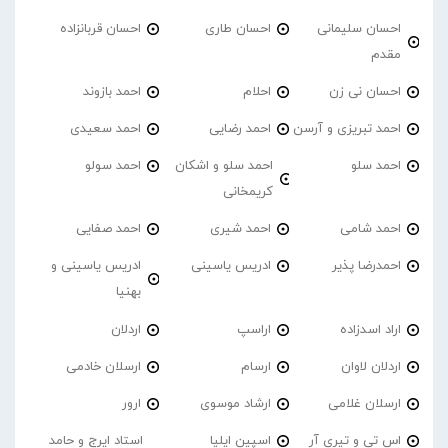
احسان سلیمانی
احسان طاری
احسان قربانزاده
مقدم
احسان نی زن
احلام
احمد بازوند
احمد تبریزی و آرسن
احمد‌ رضایی
احمد سعیدی
احمد سلو
احمد سلو و اشکان
احمد سولو
کریمخانی
احمد شامی
احمد شیری
احمد صفایی
احمدرضا پذیر
ادریس یاسینی
ادریس یاسینی و
بهنیا
اراد اسدزاده
اراسپ
اردلان
اردلان لاوان
ارسام
ارسلان خادمی
ارسلان غلامی
ارشاد موسوی
ارور
اس تی و تیری آر
اسپین ایلیا
استاد ایرج و حامد