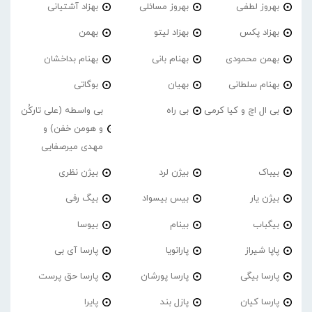
بهروز لطفی
بهروز مسائلی
بهزاد آشتیانی
بهزاد پکس
بهزاد لیتو
بهمن
بهمن محمودی
بهنام بانی
بهنام بداخشان
بهنام سلطانی
بهیان
بوگاتی
بی ال اچ و کیا کرمی
بی راه
بی واسطه (علی تارکُن
و هومن خفن) و
مهدی میرصفایی
بیباک
بیژن لرد
بیژن نظری
بیژن یار
بیس بیسواد
بیگ رفی
بیگباب
بینام
بیوسا
پاپا شیراز
پارانویا
پارسا آی بی
پارسا بیگی
پارسا پورشان
پارسا حق پرست
پارسا کیان
پازل بند
پایرا