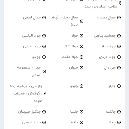
فلاحی (سایروس بند)
جمال دهقان
جمال دهقان (پاشا
جمال لطفی
صدا)
جمشید پناهی
جواد
جواد الیاسی
جواد زارع
جواد شادو
جواد عطایی
جواد مرادی
جواد مقدم
جوادو
جی دال
جیران
جیران معصومه
اسدی
چاپار
چاردو
چاوشی ، ابراهیم زاده
، گوگوش ، قمیشی ،
هایده
چگنت
چلیپا
چنگیز حبیبیان
چیتا
حافظ
حامد احمدی