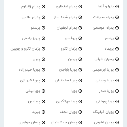
پایرا و آلفا
پدرام افتخاری
پدرام ژاندارم
پدرام‌ سایلنت
پدرام شانه ساز
پدرام غلامی
پدرام موسمی
پدرام نجفیان
پرستو
پرهام
پروفسور
پرویز یاحقی
پریماه
پژمان تکرو
پژمان تکرو و چوبین
پسران شرقی
پوبون
پوری
پوریا ابراهیمی
پوریا باباجان
پوریا حیدرزاده
پوریا رحمانی
پوریا سلمانیان
پوریا شهبازی
پوریا صدر
پویا
پویا بیاتی
پویا پورخانی
پویا جهانگیری
پویامون
پویان فیلینگ
پویان نجف
پیربد
پیمان اشرفی
پیمان جمشیدیان
پیمان جواهری