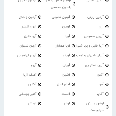
آرمین امینی
آرمین حسن زاده و
آرمین دادرس
یاسین محمدی
آرمین زارعی
آرمین نصرتی
آرمین واحدی
آرن
آرهان
آرون افشار
آروین صمیمی
آریا
آریا خلیل
آریا خلیل و پاپا شیراز
آریا عصاران
آریان شیران
آریان شیران و تبعید
آریانو
آرین ابراهیمی
آرین استواری
آرینی
آریو
آشور
آشین
آصف آریا
آفو
آقای اصل
آکاس
آکای
آنست
آهیر یوسفی
آواس و آرش
آوان
آویش
سولویست