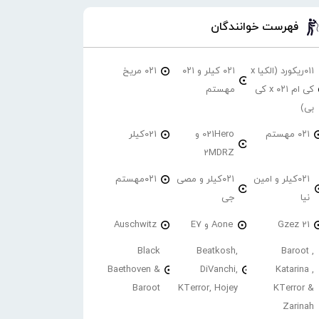
فهرست خوانندگان
۰۱۱ریکورد (الکیا x
۰۲۱ کیلر و ۰۲۱
۰۲۱ مریخ
کی ام ۰۲۱ x کی
مهستم
بی)
۰۲۱ مهستم
021Hero و
021کیلر
2MDRZ
۰۲۱کیلر و امین
۰۲۱کیلر و مصی
۰۲۱مهستم
نیا
جی
21 Gzez
Aone و E7
Auschwitz
Black
Beatkosh,
Baroot ,
Baethoven &
DiVanchi,
Katarina ,
Baroot
KTerror, Hojey
KTerror &
Zarinah