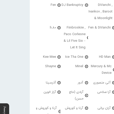
Fen
DJ Bankruptcy
DiVanchi ,
Ivankov , Baroot
& Moonlight
h.80
Fiinbroskiie ,
Fen & DiVanchi
Paco Corleone
& Lil Five Six –
Let It Sing
Kee Mee
Ice Tha One
HD Man
Shayne
Minel
Mercury & Mc
Device
آتی منصوری
آدور
آذرسینا
آرا صلاحی
آرادی (حاج
آراز الوین
حسن)
آران براتی
آرتا و کوروش
آرتا و کوروش و