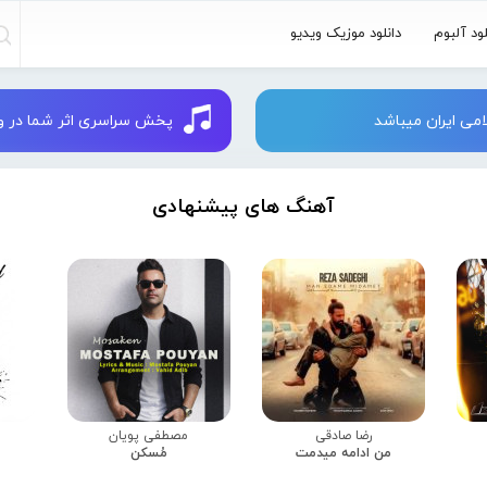
لود آلبوم
دانلود موزیک ویدیو
می ایران میباشد
پخش سراسری اثر شما در وبسایت 
آهنگ های پیشنهادی
رضا صادقی
مصطفی پویان
من ادامه میدمت
مُسکن