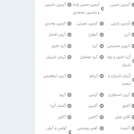
آرمین امینی
آرمین حسن زاده
آرمین دادرس
و یاسین محمدی
آرمین زارعی
آرمین نصرتی
آرمین واحدی
آرن
آرهان
آرون افشار
آروین صمیمی
آریا
آریا خلیل
آریا خلیل و پاپا
آریا عصاران
آریان شیران
شیراز
آریان شیران و
آریانو
آرین ابراهیمی
تبعید
آرین استواری
آرینی
آریو
آشور
آشین
آصف آریا
آقای اصل
آکاس
آکای
آنست
آهیر یوسفی
آواس و آرش