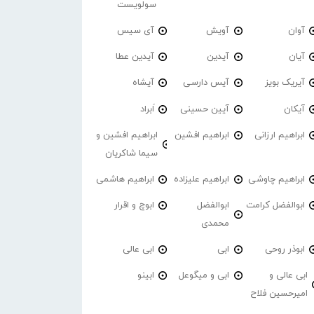
سولویست
آوان
آویش
آی سیس
آیان
آیدین
آیدین عطا
آیریک بویز
آیس دارسی
آیشاه
آیکان
آیین حسینی
اَبراد
ابراهیم ارزانی
ابراهیم افشین
ابراهیم افشین و
سیما شاکریان
ابراهیم چاوشی
ابراهیم علیزاده
ابراهیم هاشمی
ابوالفضل کرامت
ابوالفضل
ابوچ و اقرار
محمدی
ابوذر روحی
ابی
ابی عالی
ابی عالی و
ابی و میگوعل
ابینو
امیرحسین فلاح