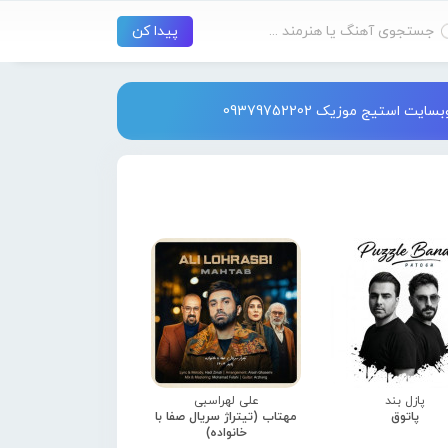
استیج موزیک 09379752202
پازل بند
علی لهراسبی
پاتوق
مهتاب (تیتراژ سریال صفا با
خانواده)