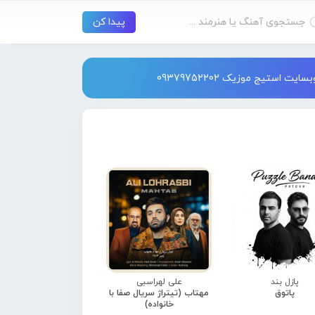
استیج موزیک 09379752202
پازل بند
علی لهراسبی
پاتوق
مهتاب (تیتراژ سریال صفا با
خانواده)