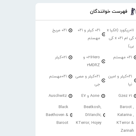
فهرست خوانندگان
۰۱۱ریکورد (الکیا x
۰۲۱ کیلر و ۰۲۱
۰۲۱ مریخ
کی ام ۰۲۱ x کی
مهستم
بی)
۰۲۱ مهستم
021Hero و
021کیلر
2MDRZ
۰۲۱کیلر و امین
۰۲۱کیلر و مصی
۰۲۱مهستم
نیا
جی
21 Gzez
Aone و E7
Auschwitz
Black
Beatkosh,
Baroot ,
Baethoven &
DiVanchi,
Katarina ,
Baroot
KTerror, Hojey
KTerror &
Zarinah