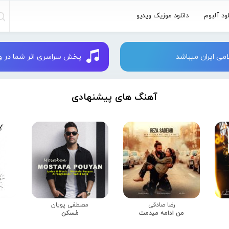
لود آلبوم
دانلود موزیک ویدیو
می ایران میباشد
پخش سراسری اثر شما در وبسایت 
آهنگ های پیشنهادی
رضا صادقی
مصطفی پویان
من ادامه میدمت
مُسکن