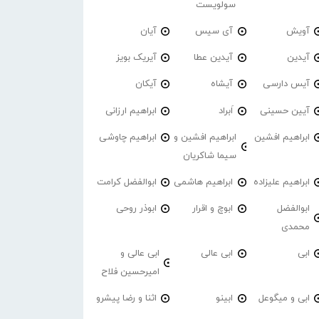
سولویست
آویش
آی سیس
آیان
آیدین
آیدین عطا
آیریک بویز
آیس دارسی
آیشاه
آیکان
آیین حسینی
اَبراد
ابراهیم ارزانی
ابراهیم افشین
ابراهیم افشین و
ابراهیم چاوشی
سیما شاکریان
ابراهیم علیزاده
ابراهیم هاشمی
ابوالفضل کرامت
ابوالفضل
ابوچ و اقرار
ابوذر روحی
محمدی
ابی
ابی عالی
ابی عالی و
امیرحسین فلاح
ابی و میگوعل
ابینو
اثنا و رضا پیشرو