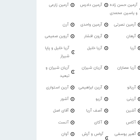
آرمین حسن زاده
آرمین دادرس
آرمین زارعی
و یاسین محمدی
آرمین نصرتی
آرمین واحدی
آرن
آرهان
آرون افشار
آروین صمیمی
آریا
آریا خلیل
آریا خلیل و پاپا
شیراز
آریا عصاران
آریان شیران
آریان شیران و
تبعید
آریانو
آرین ابراهیمی
آرین استواری
آرینی
آریو
آشور
آشین
آصف آریا
آقای اصل
آکاس
آکای
آنست
آهیر یوسفی
آواس و آرش
آوان