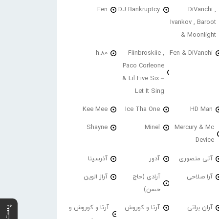
Fen
DJ Bankruptcy
DiVanchi ,
Ivankov , Baroot
& Moonlight
h.80
Fiinbroskiie ,
Fen & DiVanchi
Paco Corleone
& Lil Five Six –
Let It Sing
Kee Mee
Ice Tha One
HD Man
Shayne
Minel
Mercury & Mc
Device
آتی منصوری
آدور
آذرسینا
آرا صلاحی
آرادی (حاج
آراز الوین
حسن)
آران براتی
آرتا و کوروش
آرتا و کوروش و