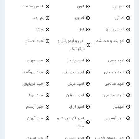
الموس
الون
الیاس خدمت
ام تی
ام رپر
اِم رعد
ام سی داج
امزا
اِمشا
امو بند و محتشم
امی و ایمورتال و
امید احسان
نارکوتیک
امید برجی
امید پایدار
امید جهان
امید حاجیلی
امید سوسنی
امید سوگماد
امید صالحی
امید عرش
امید عزیزپور
امید عظیمی
امید لوافان
امید مولا
امیدیار
امیر آر زد
امیر آرسام
امیر آرسین
امیر آن میراث و
امیر آیهان
طاها
امیر احسان فدایی
امیر ارسلان
امیر امیری