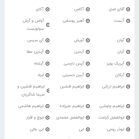
آقای اصل
آکاس
آکای
آنست
آهیر یوسفی
آواس و آرش
سولویست
آوان
آویش
آی سیس
آیان
آیدین
آیدین عطا
آیریک بویز
آیس دارسی
آیشاه
آیکان
آیین حسینی
اَبراد
ابراهیم ارزانی
ابراهیم افشین
ابراهیم افشین و
سیما شاکریان
ابراهیم چاوشی
ابراهیم علیزاده
ابراهیم هاشمی
ابوالفضل کرامت
ابوالفضل محمدی
ابوچ و اقرار
ابوذر روحی
ابی
ابی عالی