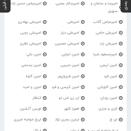
پست بعدی
پست قبلی
امیرسا و سامان و
امیرسالار محبی
امیرعباس حسن زاده
سهیل
امیرعباس گلاب
امیرعلی
امیرعلی بهادری
امیرعلی حاجی
امیرعلی دیار
امیرعلی رجبی
امیرعلی زند
امیرعلی مصیبی
امیرعلی نظری
امیرمسعود ضیا
امین اعرابی
امین بانی
امین تیجی
امین حبیبی
امین رستمی
امین فرد
امین فیروزپور
امین کاوه
امین کاویانی
امین کیسی و فرد
امین و امید
امین یزدان
ان زی اس تو
انتظار
انزی و جنزی
اهورا کلهر
اویس آتشین
ای ج
ایدین بحری نژاد
ایرج خواجه امیری
ایرج خواجه امیری و
ایرمان
ایزاک