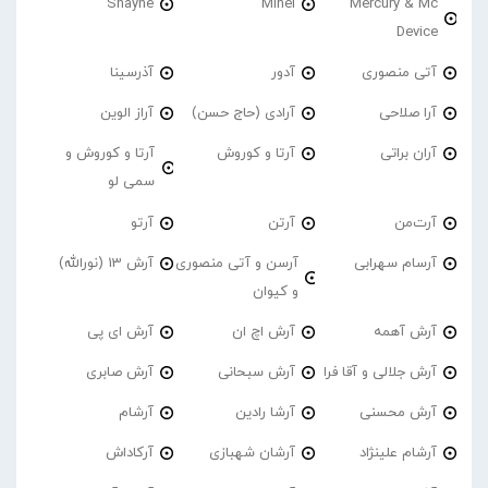
Shayne
Minel
Mercury & Mc
Device
آتی منصوری
آدور
آذرسینا
آرا صلاحی
آرادی (حاج حسن)
آراز الوین
آران براتی
آرتا و کوروش
آرتا و کوروش و
سمی لو
آرت‌من
آرتن
آرتو
آرسام سهرابی
آرسن و آتی منصوری
آرش 13 (نورالله)
و کیوان
آرش آهمه
آرش اچ ان
آرش ای پی
آرش جلالی و آقا فرا
آرش سبحانی
آرش صابری
آرش محسنی
آرشا رادین
آرشام
آرشام علینژاد
آرشان شهبازی
آرکاداش