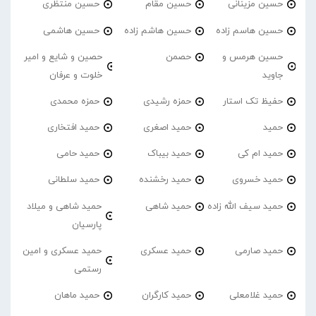
حسین مزینانی
حسین مقام
حسین منتظری
حسین هاسم زاده
حسین هاشم زاده
حسین هاشمی
حسین هرمس و
حصمن
حصین و شایع و امیر
جاوید
خلوت و عرفان
حفیظ تک استار
حمزه رشیدی
حمزه محمدی
حمید
حمید اصغری
حمید افتخاری
حمید ام کی
حمید بیباک
حمید حامی
حمید خسروی
حمید رخشنده
حمید سلطانی
حمید سیف الله زاده
حمید شاهی
حمید شاهی و میلاد
پارسیان
حمید صارمی
حمید عسکری
حمید عسکری و امین
رستمی
حمید غلامعلی
حمید کارگران
حمید ماهان