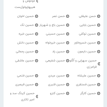
گوگوش و
هیپهاپولوژیست
حسن علیقلی
حسن نصر
حسین اخوان
حسین بابایی
حسین باج و شهریار
حسین تک
حسین توکلی
حسین حسینی
حسین خبره
حسین خسروخاور
حسین خیرخواه
حسین دانش
حسین دایمون
حسین راد
حسین رحمانی
حسین سهرابی و اُکُلو
حسین شفیعی
حسین عاشقی
فرامرزی
حسین علیشاه
حسین عیدی
حسین فتحی
حسین فسنقری
حسین قنبری
حسین قیصری
حسین کارگر
حسین کنزو
حسین کینگ سد و
امیر تاتاری