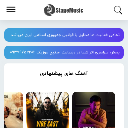
تمامی فعالیت ها مطابق با قوانین جمهوری اسلامی ایران میباشد
پخش سراسری اثر شما در وبسایت استیج موزیک 09379752202
آهنگ های پیشنهادی