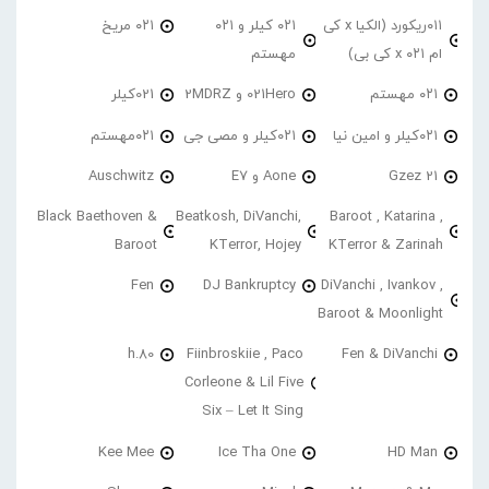
۰۱۱ریکورد (الکیا x کی
۰۲۱ کیلر و ۰۲۱
۰۲۱ مریخ
ام ۰۲۱ x کی بی)
مهستم
۰۲۱ مهستم
021Hero و 2MDRZ
021کیلر
۰۲۱کیلر و امین نیا
۰۲۱کیلر و مصی جی
۰۲۱مهستم
21 Gzez
Aone و E7
Auschwitz
Black Baethoven &
Beatkosh, DiVanchi,
Baroot , Katarina ,
Baroot
KTerror, Hojey
KTerror & Zarinah
Fen
DJ Bankruptcy
DiVanchi , Ivankov ,
Baroot & Moonlight
h.80
Fiinbroskiie , Paco
Fen & DiVanchi
Corleone & Lil Five
Six – Let It Sing
Kee Mee
Ice Tha One
HD Man