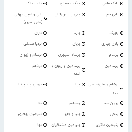
بابک مافی
بابک محمدی
بابک ملک
بابی فم
بابی و امیر رادان
بابی و امین مهنی
(دایی امین)
بابیک
باراد
باران
بارن جباری
بایان
بردیا صادقی
برسام
برسام سپهری
برسام و ژیوان
برسامین
برسامین و ژیوان و
برشام
اِیف
برشام و علیرضا جی
برنا
برهان و علیرضا
جی
بروان بند
بسطام
بلا
بنجی
بنیا و چابو
بنیامین بهادری
بنیامین ذاکری
بنیامین مشتاقیان
بها