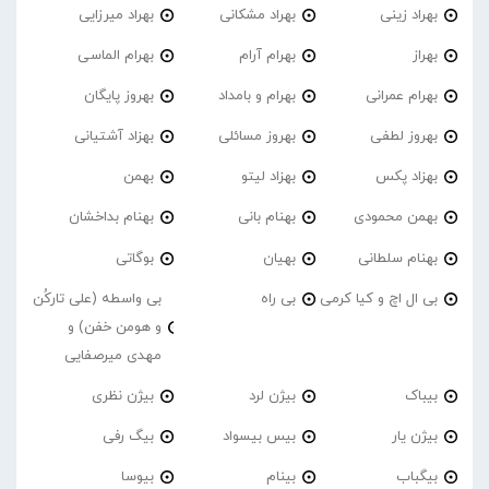
بهراد زینی
بهراد مشکانی
بهراد میرزایی
بهراز
بهرام آرام
بهرام الماسی
بهرام عمرانی
بهرام و بامداد
بهروز پایگان
بهروز لطفی
بهروز مسائلی
بهزاد آشتیانی
بهزاد پکس
بهزاد لیتو
بهمن
بهمن محمودی
بهنام بانی
بهنام بداخشان
بهنام سلطانی
بهیان
بوگاتی
بی ال اچ و کیا کرمی
بی راه
بی واسطه (علی تارکُن
و هومن خفن) و
مهدی میرصفایی
بیباک
بیژن لرد
بیژن نظری
بیژن یار
بیس بیسواد
بیگ رفی
بیگباب
بینام
بیوسا