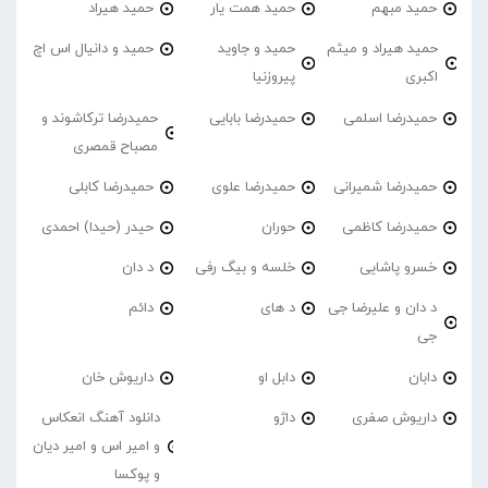
حمید مبهم
حمید همت یار
حمید هیراد
حمید هیراد و میثم
حمید و جاوید
حمید و دانیال اس اچ
اکبری
پیروزنیا
حمیدرضا اسلمی
حمیدرضا بابایی
حمیدرضا ترکاشوند و
مصباح قمصری
حمیدرضا شمیرانی
حمیدرضا علوی
حمیدرضا کابلی
حمیدرضا کاظمی
حوران
حیدر (حیدا) احمدی
خسرو پاشایی
خلسه و بیگ رفی
د دان
د دان و علیرضا جی
د های
دائم
جی
دابان
دابل او
داریوش خان
داریوش صفری
داژو
دانلود آهنگ انعکاس
و امیر اس و امیر دیان
و پوکسا