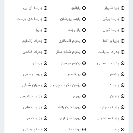
پاپا شیراز
پارانویا
پارسا آی بی
پارسا بیگی
پارسا پورشان
پارسا حق پرست
پارسا کیان
پازل بند
پایرا
پایرا و آلفا
پدرام افتخاری
پدرام ژاندارم
پدرام‌ سایلنت
پدرام شانه ساز
پدرام غلامی
پدرام موسمی
پدرام نجفیان
پرستو
پرهام
پروفسور
پرویز یاحقی
پریماه
پژمان تکرو و چوبین
پسران شرقی
پوبون
پوری
پوریا ابراهیمی
پوریا باباجان
پوریا حیدرزاده
پوریا رحمانی
پوریا سلمانیان
پوریا شهبازی
پوریا صدر
پویا
پویا بیاتی
پویا پورخانی