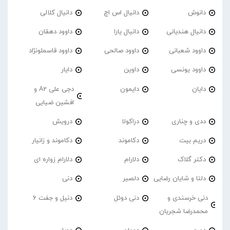
دانوش
دانیال اس اچ
دانیال کلالی
دانیال هندیانی
دانیال یارا
داوود دهقان
داوود شعبانی
داوود صالحی
داوود قاسملونژاد
داوود یونسی
داوین
دایار
دایان
دایمون
دجی علی A2 و
افشین ضیایی
ددی و چناری
دراکولا
درویش
دریم بیت
دکاموند
دکاموند و زانیار
دکتر گلاک
دلارام
دلارام زواره ای
دلتا و شایان رضایی
دلصیر
دنی
دنی خرسندی و
دنی دوئل
دنیل و جفت 6
محمدرضا شجریان