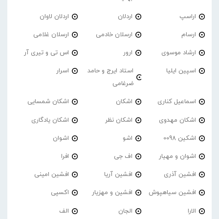
اراسپ
اردلان
اردلان لاوان
ارسام
ارسلان خادمی
ارسلان غلامی
ارشاد موسوی
ارور
اس تی و تیری آر
اسپین ایلیا
استاد ایرج و حامد
اسرار
ضرغامی
اسماعیل کناری
اشکان
اشکان شمسایی
اشکان مهدوی
اشکان نظر
اشکان یادگاری
اشکین 0098
اشو
اشوان
اشوان و مهیار
اف جی
افرا
افشین آذری
افشین آریا
افشین امینی
افشین سیاهپوش
افشین و مهزیار
اکسپی
الارا
الجان
الف