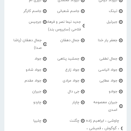
تیرداد کیانی
تیرداد محمدی
تیری ام
تینک
جاسم شعبانی
جاسم کارگر
جبرئیل
جدید نیما نصر و فرهاد
جرجیس
فلاحی (سایروس بند)
جعفر یار خدا
جمال دهقان
جمال دهقان (پاشا
صدا)
جمال لطفی
جمشید پناهی
جواد
جواد الیاسی
جواد زارع
جواد شادو
جواد عطایی
جواد مرادی
جواد مقدم
جوادو
جی دال
جیران
جیران معصومه
چاپار
چاردو
اسدی
چاوشی ، ابراهیم زاده
چگنت
چلیپا
، گوگوش ، قمیشی ،