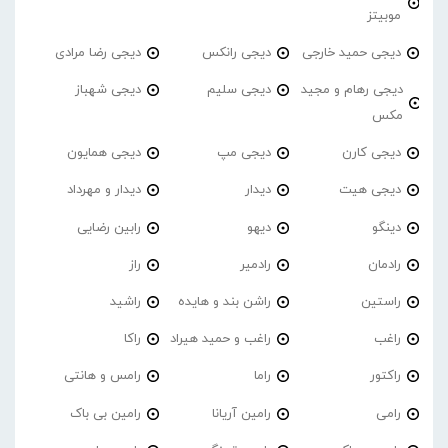
موبیتز
دیجی حمید خارجی
دیجی رانکس
دیجی رضا مرادی
دیجی رهام و مجید
دیجی سلیم
دیجی شهباز
مکس
دیجی کارن
دیجی مپ
دیجی همایون
دیجی هیت
دیدار
دیدار و مهرداد
دینگو
دیهو
رابین رضایی
رادمان
رادمیر
راز
راستین
راشن بند و هایده
راشید
راغب
راغب و حمید هیراد
راکا
راکتور
راما
رامس و هانتی
رامی
رامین آریانا
رامین بی باک