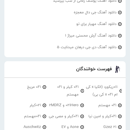
دانلود آهنگ یوسف زمانی از شب بپرسید
دانلود آهنگ جی دال معجزه
دانلود آهنگ مهیار برای تو
دانلود آهنگ آرش محسنی میراژ 1
دانلود آهنگ دی جی درهان میدنایت 5
فهرست خوانندگان
۰۱۱ریکورد (الکیا x کی
۰۲۱ کیلر و ۰۲۱
۰۲۱ مریخ
ام ۰۲۱ x کی بی)
مهستم
۰۲۱ مهستم
021Hero و 2MDRZ
021کیلر
۰۲۱کیلر و امین نیا
۰۲۱کیلر و مصی جی
۰۲۱مهستم
21 Gzez
Aone و E7
Auschwitz