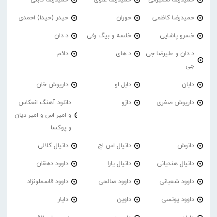
حمیدرضا کاظمی
حوران
حیدر (حیدا) احمدی
خسرو پاشایی
خلسه و بیگ رفی
د دان
د دان و علیرضا جی
د های
دائم
جی
دابان
دابل او
داریوش خان
داریوش صفری
داژو
دانلود آهنگ انعکاس
و امیر اس و امیر دیان
و پوکسا
دانوش
دانیال اس اچ
دانیال کلالی
دانیال هندیانی
دانیال یارا
داوود دهقان
داوود شعبانی
داوود صالحی
داوود قاسملونژاد
داوود یونسی
داوین
دایار