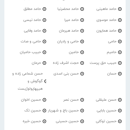
حامد ماهینی
حامد محضرنیا
حامد مطلق
حامد موسوی
حامد میرا
حامد نیسی
حامد همایون
حامد هیرمان
حامد وفایی
حامی
حامی و رادیان
حامی و صات
حامیم
حامین
حبیب حامیان
حبیب حق پرست
حجت اشرف زاده
حرمان
حسان
حسن بنی اسدی
حسن شماعی زاده و
گوگوش و
هیپهاپولوژیست
حسن علیقلی
حسن نصر
حسین اخوان
حسین بابایی
حسین باج و شهریار
حسین تک
حسین توکلی
حسین حسینی
حسین خبره