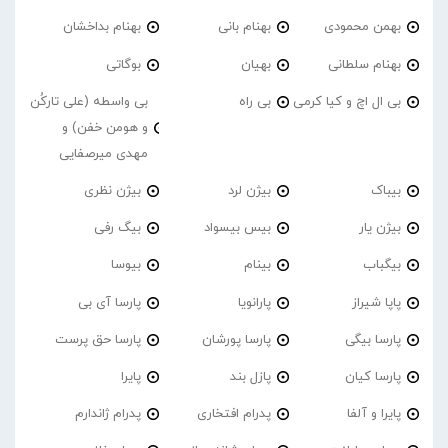
بهمن محمودی
بهنام بانی
بهنام بداخشان
بهنام سلطانی
بهیان
بوگاتی
بی ال اچ و کیا کرمی
بی راه
بی واسطه (علی تارکُن
و هومن خفن) و
مهدی میرصفایی
بیباک
بیژن لرد
بیژن نظری
بیژن یار
بیس بیسواد
بیگ رفی
بیگباب
بینام
بیوسا
پاپا شیراز
پارانویا
پارسا آی بی
پارسا بیگی
پارسا پورشان
پارسا حق پرست
پارسا کیان
پازل بند
پایرا
پایرا و آلفا
پدرام افتخاری
پدرام ژاندارم