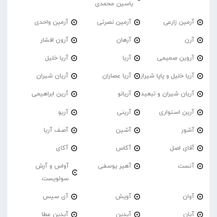
یاسین محمدی
آرمین زارعی
آرمین نصرتی
آرمین واحدی
آرن
آرهان
آرون افشار
آروین صمیمی
آریا
آریا خلیل
آریا خلیل و پاپا شیراز
آریا عصاران
آریان شیران
آریان شیران و تبعید
آریانو
آرین ابراهیمی
آرین استواری
آرینی
آریو
آشور
آشین
آصف آریا
آقای اصل
آکاس
آکای
آنست
آهیر یوسفی
آواس و آرش
سولویست
آوان
آویش
آی سیس
آیان
آیدین
آیدین عطا