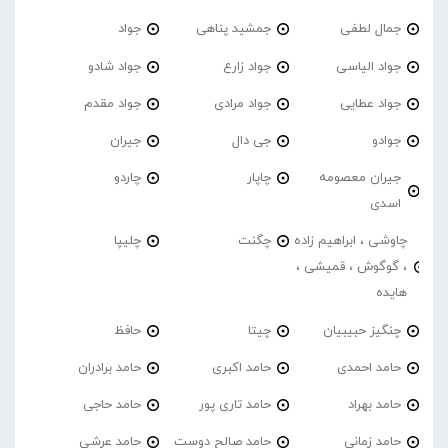
جمال لطفی
جمشید پناهی
جواد
جواد الیاسی
جواد زارع
جواد شادو
جواد عطایی
جواد مرادی
جواد مقدم
جوادو
جی دال
جیران
جیران معصومه
چاپار
چاردو
اسدی
چاوشی ، ابراهیم زاده
چگنت
چلیپا
، گوگوش ، قمیشی ،
هایده
چنگیز حبیبیان
چیتا
حافظ
حامد احمدی
حامد اکبری
حامد برادران
حامد بهراد
حامد تاری پور
حامد حاجی
حامد زمانی
حامد صالح دوست
حامد عرشی