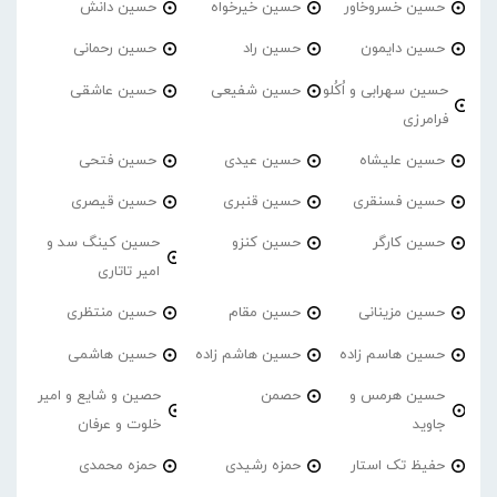
حسین خسروخاور
حسین خیرخواه
حسین دانش
حسین دایمون
حسین راد
حسین رحمانی
حسین سهرابی و اُکُلو
حسین شفیعی
حسین عاشقی
فرامرزی
حسین علیشاه
حسین عیدی
حسین فتحی
حسین فسنقری
حسین قنبری
حسین قیصری
حسین کارگر
حسین کنزو
حسین کینگ سد و
امیر تاتاری
حسین مزینانی
حسین مقام
حسین منتظری
حسین هاسم زاده
حسین هاشم زاده
حسین هاشمی
حسین هرمس و
حصمن
حصین و شایع و امیر
جاوید
خلوت و عرفان
حفیظ تک استار
حمزه رشیدی
حمزه محمدی