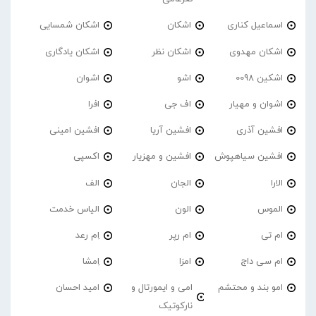
اسماعیل کناری
اشکان
اشکان شمسایی
اشکان مهدوی
اشکان نظر
اشکان یادگاری
اشکین 0098
اشو
اشوان
اشوان و مهیار
اف جی
افرا
افشین آذری
افشین آریا
افشین امینی
افشین سیاهپوش
افشین و مهزیار
اکسپی
الارا
الجان
الف
الموس
الون
الیاس خدمت
ام تی
ام رپر
اِم رعد
ام سی داج
امزا
اِمشا
امو بند و محتشم
امی و ایمورتال و
امید احسان
نارکوتیک