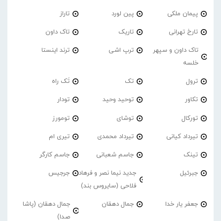
پیمان ملکی
پین لورد
تاراز
تارخ تهرانی
تاریک
تاک داون
تاک داون و سپهر
ترپ اشی
ترند اینستا
خلسه
ترول
تک
تَک راه
تکاور
توحید وحید
تودار
تورکال
توشای
تومورز
تیرداد کیانی
تیرداد محمدی
تیری ام
تینک
جاسم شعبانی
جاسم کارگر
جبرئیل
جدید نیما نصر و فرهاد
جرجیس
فلاحی (سایروس بند)
جعفر یار خدا
جمال دهقان
جمال دهقان (پاشا
صدا)