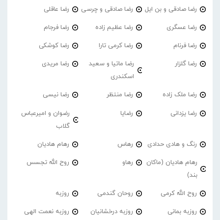
رضا صادقی و بن ایل
رضا صادقی و چرسی
رضا عاقلی
رضا عسگری
رضا عظیم زاده
رضا فرجام
رضا فرنام
رضا کرمی تارا
رضا کوشکی
رضا گلزار
رضا ماتیا و سعید
رضا مریدی
اسکندری
رضا ملک زاده
رضا منتظر
رضا نیسی
رضا یزدانی
رضایا
رضوان و امیرعباس
گلاب
رنگ و هادی حدادی
رهاس
رهام هادیان
رهام هادیان (ماکان
رهاو
روح الله تجسس
بند)
روح الله کرمی
روحان گندمی
روزبه
روزبه بمانی
روزبه درخشانیان
روزبه نعمت الهی