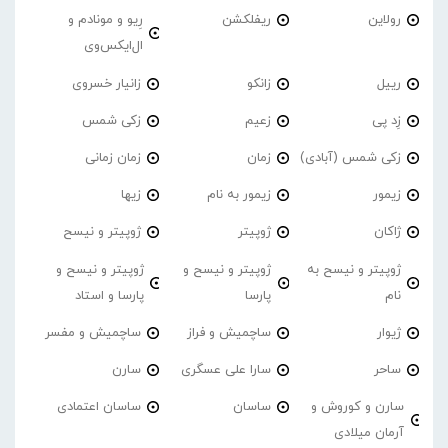
رولاین
ریفلکشن
رِیو و مونادم و
ال‌ایکس‌وی
رییل
زانکو
زانیار خسروی
زِد پی
زعیم
زکی شمس
زکی شمس (آبادی)
زمان
زمان زمانی
زیمور
زیمور به نام
زیها
ژاکان
ژوپیتر
ژوپیتر و نیسح
ژوپیتر و نیسح به
ژوپیتر و نیسح و
ژوپیتر و نیسح و
نام
پارسا
پارسا و استاد
ژیوار
ساچمیش و فراز
ساچمیش و مفسر
ساحر
سارا علی عسگری
سارن
سارن و کوروش و
ساسان
ساسان اعتمادی
آرمان میلادی