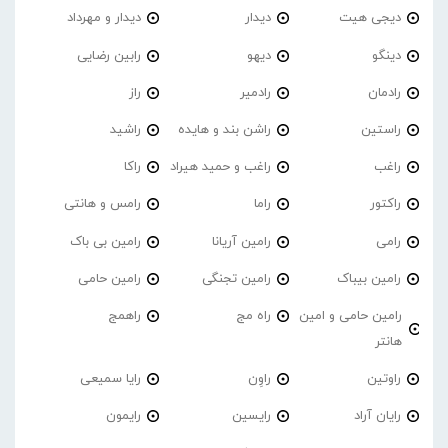
دیجی هیت
دیدار
دیدار و مهرداد
دینگو
دیهو
رابین رضایی
رادمان
رادمیر
راز
راستین
راشن بند و هایده
راشید
راغب
راغب و حمید هیراد
راکا
راکتور
راما
رامس و هانتی
رامی
رامین آریانا
رامین بی باک
رامین بیباک
رامین تجنگی
رامین حامی
رامین حامی و امین
راه مج
راهمج
هانتر
راوتین
راوِن
رایا سمیعی
رایان آراد
رایسین
رایمون