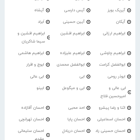
آیریک بویز
آیس دارسی
آیشاه
آیکان
آیین حسینی
اَبراد
ابراهیم ارزانی
ابراهیم افشین
ابراهیم افشین و
سیما شاکریان
ابراهیم چاوشی
ابراهیم علیزاده
ابراهیم هاشمی
ابوالفضل کرامت
ابوالفضل محمدی
ابوچ و اقرار
ابوذر روحی
ابی
ابی عالی
ابی عالی و
ابی و میگوعل
ابینو
امیرحسین فلاح
اثنا و رضا پیشرو
احد محبی
احسان آقازاده
احسان اسماعیلی
احسان پایا
احسان تهرانچی
احسان حسینی راد
احسان دریادل
احسان سلیمانی
مقدم