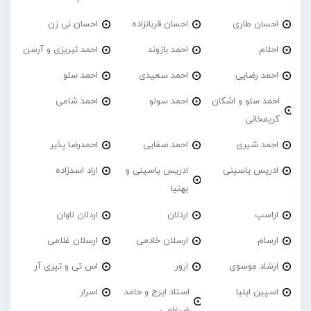
احسان طاری
احسان قربانزاده
احسان نی زن
احلام
احمد بازوند
احمد تبریزی و آرسن
احمد‌ رضایی
احمد سعیدی
احمد سلو
احمد سلو و اشکان
احمد سولو
احمد شامی
کریمخانی
احمد شیری
احمد صفایی
احمدرضا پذیر
ادریس یاسینی
ادریس یاسینی و
اراد اسدزاده
بهنیا
اراسپ
اردلان
اردلان لاوان
ارسام
ارسلان خادمی
ارسلان غلامی
ارشاد موسوی
ارور
اس تی و تیری آر
اسپین ایلیا
استاد ایرج و حامد
اسرار
ضرغامی