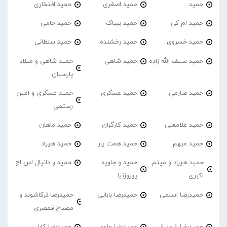
حمید
حمید اصغری
حمید افتخاری
حمید ام کی
حمید بیباک
حمید حامی
حمید خسروی
حمید رخشنده
حمید سلطانی
حمید سیف الله زاده
حمید شاهی
حمید شاهی و میلاد
پارسیان
حمید صارمی
حمید عسکری
حمید عسکری و امین
رستمی
حمید غلامعلی
حمید کارگران
حمید ماهان
حمید مبهم
حمید همت یار
حمید هیراد
حمید هیراد و میثم
حمید و جاوید
حمید و دانیال اس اچ
اکبری
پیروزنیا
حمیدرضا اسلمی
حمیدرضا بابایی
حمیدرضا ترکاشوند و
مصباح قمصری
حمیدرضا شمیرانی
حمیدرضا علوی
حمیدرضا کابلی