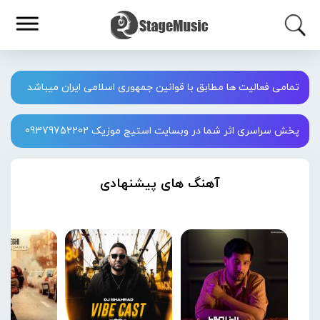
تمامی فعالیت ها مطابق با قوانین جمهوری اسلامی ایران میباشد
پخش سراسری اثر شما در وبسایت استیج موزیک 09379752202
آهنگ های پیشنهادی