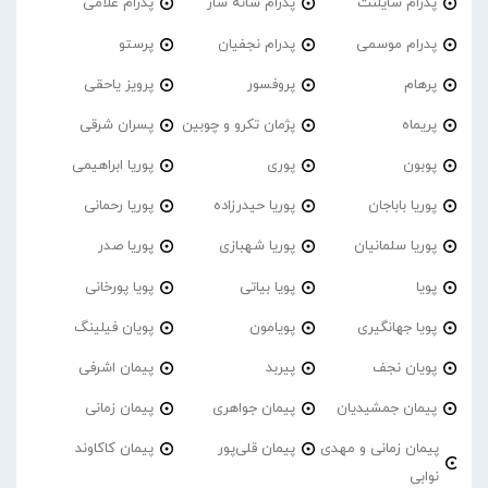
پدرام‌ سایلنت
پدرام شانه ساز
پدرام غلامی
پدرام موسمی
پدرام نجفیان
پرستو
پرهام
پروفسور
پرویز یاحقی
پریماه
پژمان تکرو و چوبین
پسران شرقی
پوبون
پوری
پوریا ابراهیمی
پوریا باباجان
پوریا حیدرزاده
پوریا رحمانی
پوریا سلمانیان
پوریا شهبازی
پوریا صدر
پویا
پویا بیاتی
پویا پورخانی
پویا جهانگیری
پویامون
پویان فیلینگ
پویان نجف
پیربد
پیمان اشرفی
پیمان جمشیدیان
پیمان جواهری
پیمان زمانی
پیمان زمانی و مهدی
پیمان قلی‌پور
پیمان کاکاوند
نوابی