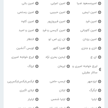
امیرمسعود ضیا
امین اعرابی
امین بانی
امین تیجی
امین حبیبی
امین رستمی
امین فرد
امین فیروزپور
امین کاوه
امین کاویانی
امین کیسی و فرد
امین و امید
امین یزدان
ان زی اس تو
انتظار
انزی و جنزی
اهورا کلهر
اویس آتشین
ای ج
ایدین بحری نژاد
ایرج خواجه امیری
ایرج خواجه امیری و
ایرمان
ایزاک
سالار عقیلی
ایزدمهر
ایسپ حاجی
ایکس‌ایکس‌ایکس‌پی
ایگرگ
ایلان
ایلای اکبری
ایلیا
ایلیا شمس
ایلیار