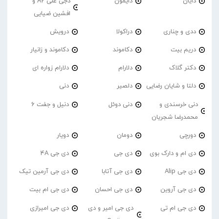
دایان
دایمون
دجی علی A2 و
افشین ضیایی
ددی و چناری
دراکولا
درویش
دریم بیت
دکاموند
دکاموند و زانیار
دکتر گلاک
دلارام
دلارام زواره ای
دلتا و شایان رضایی
دلصیر
دنی
دنی خرسندی و
دنی دوئل
دنیل و جفت 6
محمدرضا شجریان
دورچی
دومان
دویار
دی ام و دارک بوی
دی جی
دی جی 4A
دی جی Alip
دی جی آتابا
دی جی آرمین تیک
دی جی آروین
دی جی احسان
دی جی ام بیت
دی جی ام تی
دی جی امیر و دی
دی جی امیرازی