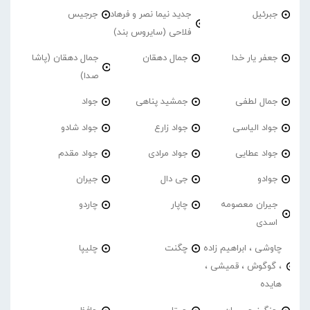
جبرئیل
جدید نیما نصر و فرهاد
جرجیس
فلاحی (سایروس بند)
جعفر یار خدا
جمال دهقان
جمال دهقان (پاشا
صدا)
جمال لطفی
جمشید پناهی
جواد
جواد الیاسی
جواد زارع
جواد شادو
جواد عطایی
جواد مرادی
جواد مقدم
جوادو
جی دال
جیران
جیران معصومه
چاپار
چاردو
اسدی
چاوشی ، ابراهیم زاده
چگنت
چلیپا
، گوگوش ، قمیشی ،
هایده