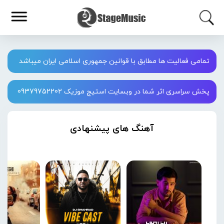
تمامی فعالیت ها مطابق با قوانین جمهوری اسلامی ایران میباشد
پخش سراسری اثر شما در وبسایت استیج موزیک 09379752202
آهنگ های پیشنهادی