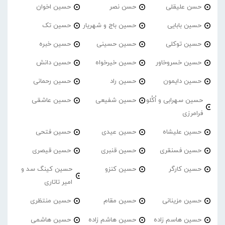
حسن علیقلی
حسن نصر
حسین اخوان
حسین بابایی
حسین باج و شهریار
حسین تک
حسین توکلی
حسین حسینی
حسین خبره
حسین خسروخاور
حسین خیرخواه
حسین دانش
حسین دایمون
حسین راد
حسین رحمانی
حسین سهرابی و اُکُلو
حسین شفیعی
حسین عاشقی
فرامرزی
حسین علیشاه
حسین عیدی
حسین فتحی
حسین فسنقری
حسین قنبری
حسین قیصری
حسین کارگر
حسین کنزو
حسین کینگ سد و
امیر تاتاری
حسین مزینانی
حسین مقام
حسین منتظری
حسین هاسم زاده
حسین هاشم زاده
حسین هاشمی