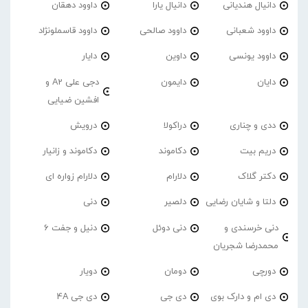
دانیال هندیانی
دانیال یارا
داوود دهقان
داوود شعبانی
داوود صالحی
داوود قاسملونژاد
داوود یونسی
داوین
دایار
دایان
دایمون
دجی علی A2 و
افشین ضیایی
ددی و چناری
دراکولا
درویش
دریم بیت
دکاموند
دکاموند و زانیار
دکتر گلاک
دلارام
دلارام زواره ای
دلتا و شایان رضایی
دلصیر
دنی
دنی خرسندی و
دنی دوئل
دنیل و جفت 6
محمدرضا شجریان
دورچی
دومان
دویار
دی ام و دارک بوی
دی جی
دی جی 4A