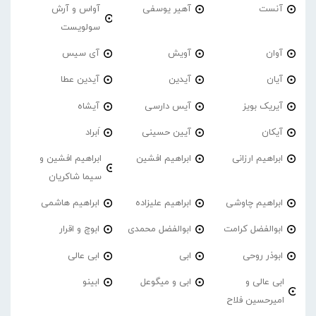
آنست
آهیر یوسفی
آواس و آرش
سولویست
آوان
آویش
آی سیس
آیان
آیدین
آیدین عطا
آیریک بویز
آیس دارسی
آیشاه
آیکان
آیین حسینی
اَبراد
ابراهیم ارزانی
ابراهیم افشین
ابراهیم افشین و
سیما شاکریان
ابراهیم چاوشی
ابراهیم علیزاده
ابراهیم هاشمی
ابوالفضل کرامت
ابوالفضل محمدی
ابوچ و اقرار
ابوذر روحی
ابی
ابی عالی
ابی عالی و
ابی و میگوعل
ابینو
امیرحسین فلاح