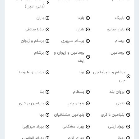
(دایی امین)
بابیک
باراد
باران
بارن جباری
بایان
بردیا صادقی
برسام
برسام سپهری
برسام و ژیوان
برسامین
برسامین و ژیوان و
برشام
اِیف
برشام و علیرضا جی
برنا
برهان و علیرضا
جی
بروان بند
بسطام
بلا
بنجی
بنیا و چابو
بنیامین بهادری
بنیامین ذاکری
بنیامین مشتاقیان
بها
بهراد زینی
بهراد مشکانی
بهراد میرزایی
بهراز
بهرام آرام
بهرام الماسی