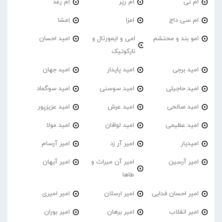
ام تی
ام رپر
اِم رعد
ام سی داج
امزا
اِمشا
امو بند و محتشم
امی و ایمورتال و
امید احسان
نارکوتیک
امید برجی
امید پایدار
امید جهان
امید حاجیلی
امید سوسنی
امید سوگماد
امید صالحی
امید عرش
امید عزیزپور
امید عظیمی
امید لوافان
امید مولا
امیدیار
امیر آر زد
امیر آرسام
امیر آرسین
امیر آن میراث و
امیر آیهان
طاها
امیر احسان فدایی
امیر ارسلان
امیر امیری
امیر انقلاب
امیر برهان
امیر‌ بوران