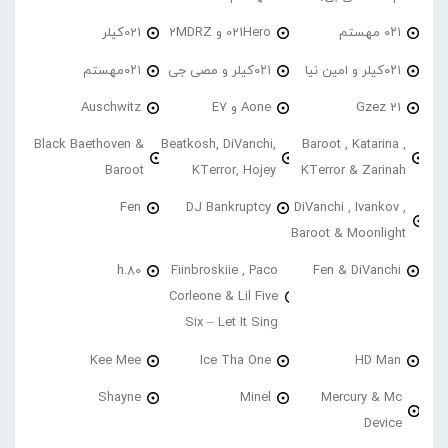
۰۲۱ مهستم
021Hero و 2MDRZ
021کیلر
۰۲۱کیلر و امین نیا
۰۲۱کیلر و مصی جی
۰۲۱مهستم
21 Gzez
Aone و E7
Auschwitz
Black Baethoven &
Beatkosh, DiVanchi,
Baroot , Katarina ,
Baroot
KTerror, Hojey
KTerror & Zarinah
Fen
DJ Bankruptcy
DiVanchi , Ivankov ,
Baroot & Moonlight
h.80
Fiinbroskiie , Paco
Fen & DiVanchi
Corleone & Lil Five
Six – Let It Sing
Kee Mee
Ice Tha One
HD Man
Shayne
Minel
Mercury & Mc
Device