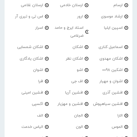
ارسام
ارسلان خادمی
ارسلان غلامی
ارشاد موسوی
ارور
اس تی و تیری آر
اسپین ایلیا
استاد ایرج و حامد
اسرار
ضرغامی
اسماعیل کناری
اشکان
اشکان شمسایی
اشکان مهدوی
اشکان نظر
اشکان یادگاری
اشکین 0098
اشو
اشوان
اشوان و مهیار
اف جی
افرا
افشین آذری
افشین آریا
افشین امینی
افشین سیاهپوش
افشین و مهزیار
اکسپی
الارا
الجان
الف
الموس
الون
الیاس خدمت