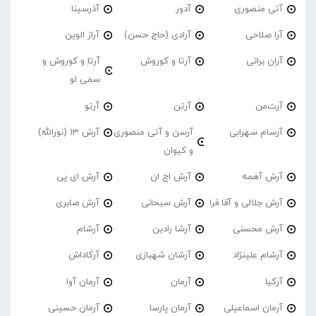
آتی منصوری
آدور
آذرسینا
آرا صلاحی
آرادی (حاج حسن)
آراز الوین
آران براتی
آرتا و کوروش
آرتا و کوروش و
سمی لو
آرت‌من
آرتن
آرتو
آرسام سهرابی
آرسن و آتی منصوری
آرش 13 (نورالله)
و کیوان
آرش آهمه
آرش اچ ان
آرش ای پی
آرش جلالی و آقا فرا
آرش سبحانی
آرش صابری
آرش محسنی
آرشا رادین
آرشام
آرشام علینژاد
آرشان شهبازی
آرکاداش
آرکیا
آرمان
آرمان آوا
آرمان اسماعیلی
آرمان پارسا
آرمان حسینی