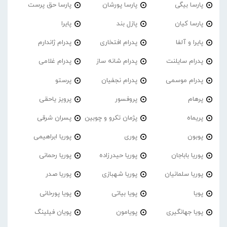
پارسا بیگی
پارسا پورشان
پارسا حق پرست
پارسا کیان
پازل بند
پایرا
پایرا و آلفا
پدرام افتخاری
پدرام ژاندارم
پدرام‌ سایلنت
پدرام شانه ساز
پدرام غلامی
پدرام موسمی
پدرام نجفیان
پرستو
پرهام
پروفسور
پرویز یاحقی
پریماه
پژمان تکرو و چوبین
پسران شرقی
پوبون
پوری
پوریا ابراهیمی
پوریا باباجان
پوریا حیدرزاده
پوریا رحمانی
پوریا سلمانیان
پوریا شهبازی
پوریا صدر
پویا
پویا بیاتی
پویا پورخانی
پویا جهانگیری
پویامون
پویان فیلینگ