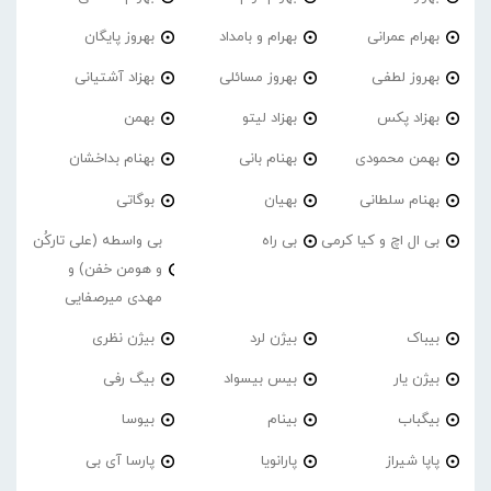
بهرام عمرانی
بهرام و بامداد
بهروز پایگان
بهروز لطفی
بهروز مسائلی
بهزاد آشتیانی
بهزاد پکس
بهزاد لیتو
بهمن
بهمن محمودی
بهنام بانی
بهنام بداخشان
بهنام سلطانی
بهیان
بوگاتی
بی ال اچ و کیا کرمی
بی راه
بی واسطه (علی تارکُن
و هومن خفن) و
مهدی میرصفایی
بیباک
بیژن لرد
بیژن نظری
بیژن یار
بیس بیسواد
بیگ رفی
بیگباب
بینام
بیوسا
پاپا شیراز
پارانویا
پارسا آی بی