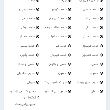
چنگیز حبیبیان
چیتا
حافظ
حامد احمدی
حامد اکبری
حامد برادران
حامد بهراد
حامد تاری پور
حامد حاجی
حامد زمانی
حامد صالح دوست
حامد عرشی
حامد ماهینی
حامد محضرنیا
حامد مطلق
حامد موسوی
حامد میرا
حامد نیسی
حامد همایون
حامد هیرمان
حامد وفایی
حامی
حامی و رادیان
حامی و صات
حامیم
حامین
حبیب حامیان
حبیب حق پرست
حجت اشرف زاده
حرمان
حسان
حسن بنی اسدی
حسن شماعی زاده و
گوگوش و
هیپهاپولوژیست