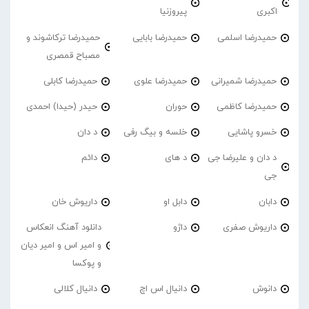
اکبری
پیروزنیا
حمیدرضا اسلمی
حمیدرضا بابایی
حمیدرضا ترکاشوند و
مصباح قمصری
حمیدرضا شمیرانی
حمیدرضا علوی
حمیدرضا کابلی
حمیدرضا کاظمی
حوران
حیدر (حیدا) احمدی
خسرو پاشایی
خلسه و بیگ رفی
د دان
د دان و علیرضا جی
د های
دائم
جی
دابان
دابل او
داریوش خان
داریوش صفری
داژو
دانلود آهنگ انعکاس
و امیر اس و امیر دیان
و پوکسا
دانوش
دانیال اس اچ
دانیال کلالی