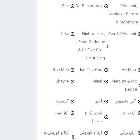
Fen
DJ Bankruptcy
DiVanchi ,
Ivankov , Baroot
& Moonlight
h.80
Fiinbroskiie ,
Fen & DiVanchi
Paco Corleone
& Lil Five Six –
Let It Sing
Kee Mee
Ice Tha One
HD Man
Shayne
Minel
Mercury & Mc
Device
آتی منصوری
آدور
آذرسینا
آرا صلاحی
آرادی (حاج
آراز الوین
حسن)
آران براتی
آرتا و کوروش
آرتا و کوروش و