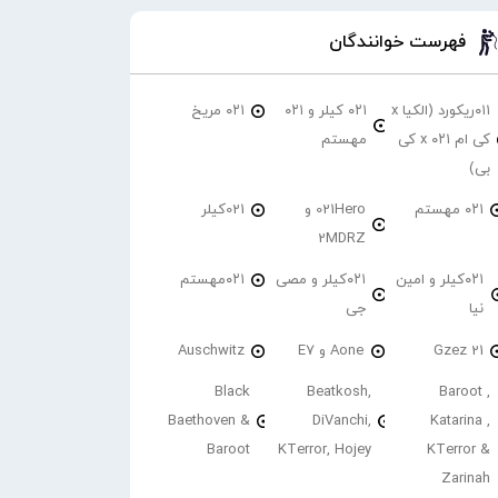
فهرست خوانندگان
۰۱۱ریکورد (الکیا x
۰۲۱ کیلر و ۰۲۱
۰۲۱ مریخ
کی ام ۰۲۱ x کی
مهستم
بی)
۰۲۱ مهستم
021Hero و
021کیلر
2MDRZ
۰۲۱کیلر و امین
۰۲۱کیلر و مصی
۰۲۱مهستم
نیا
جی
21 Gzez
Aone و E7
Auschwitz
Black
Beatkosh,
Baroot ,
Baethoven &
DiVanchi,
Katarina ,
Baroot
KTerror, Hojey
KTerror &
Zarinah