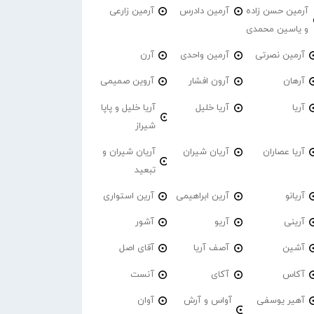
آرمین حسن زاده
آرمین دادرس
آرمین زارعی
و یاسین محمدی
آرمین نصرتی
آرمین واحدی
آرن
آرهان
آرون افشار
آروین صمیمی
آریا
آریا خلیل
آریا خلیل و پاپا
شیراز
آریا عصاران
آریان شیران
آریان شیران و
تبعید
آریانو
آرین ابراهیمی
آرین استواری
آرینی
آریو
آشور
آشین
آصف آریا
آقای اصل
آکاس
آکای
آنست
آهیر یوسفی
آواس و آرش
آوان