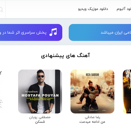
لود آلبوم
دانلود موزیک ویدیو
می ایران میباشد
پخش سراسری اثر شما در وبسایت 
آهنگ های پیشنهادی
رضا صادقی
مصطفی پویان
من ادامه میدمت
مُسکن