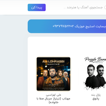
استیج موزیک 09379752202
پازل بند
علی لهراسبی
پاتوق
مهتاب (تیتراژ سریال صفا با
خانواده)