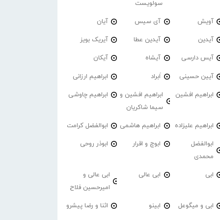
سولویست
آویش
آی سیس
آیان
آیدین
آیدین عطا
آیریک بویز
آیس دارسی
آیشاه
آیکان
آیین حسینی
اَبراد
ابراهیم ارزانی
ابراهیم افشین
ابراهیم افشین و
ابراهیم چاوشی
سیما شاکریان
ابراهیم علیزاده
ابراهیم هاشمی
ابوالفضل کرامت
ابوالفضل
ابوچ و اقرار
ابوذر روحی
محمدی
ابی
ابی عالی
ابی عالی و
امیرحسین فلاح
ابی و میگوعل
ابینو
اثنا و رضا پیشرو