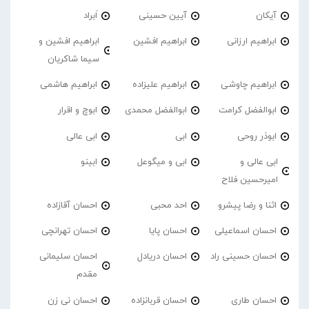
آیکان
آیین حسینی
اَبراد
ابراهیم ارزانی
ابراهیم افشین
ابراهیم افشین و
سیما شاکریان
ابراهیم چاوشی
ابراهیم علیزاده
ابراهیم هاشمی
ابوالفضل کرامت
ابوالفضل محمدی
ابوچ و اقرار
ابوذر روحی
ابی
ابی عالی
ابی عالی و
ابی و میگوعل
ابینو
امیرحسین فلاح
اثنا و رضا پیشرو
احد محبی
احسان آقازاده
احسان اسماعیلی
احسان پایا
احسان تهرانچی
احسان حسینی راد
احسان دریادل
احسان سلیمانی
مقدم
احسان طاری
احسان قربانزاده
احسان نی زن