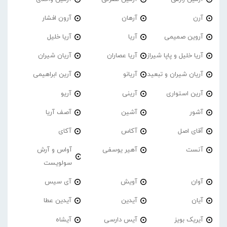
آرن
آرهان
آرون افشار
آروین صمیمی
آریا
آریا خلیل
آریا خلیل و پاپا شیراز
آریا عصاران
آریان شیران
آریان شیران و تبعید
آریانو
آرین ابراهیمی
آرین استواری
آرینی
آریو
آشور
آشین
آصف آریا
آقای اصل
آکاس
آکای
آنست
آهیر یوسفی
آواس و آرش
سولویست
آوان
آویش
آی سیس
آیان
آیدین
آیدین عطا
آیریک بویز
آیس دارسی
آیشاه