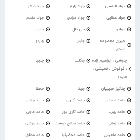
جواد الیاسی
جواد زارع
جواد شادو
جواد عطایی
جواد مرادی
جواد مقدم
جوادو
جی دال
جیران
جیران معصومه
چاپار
چاردو
اسدی
چاوشی ، ابراهیم زاده
چگنت
چلیپا
، گوگوش ، قمیشی ،
هایده
چنگیز حبیبیان
چیتا
حافظ
حامد احمدی
حامد اکبری
حامد برادران
حامد بهراد
حامد تاری پور
حامد حاجی
حامد زمانی
حامد صالح دوست
حامد عرشی
حامد ماهینی
حامد محضرنیا
حامد مطلق