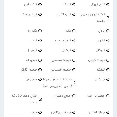
تارخ تهرانی
تاریک
تاک داون
تاک داون و سپهر
ترپ اشی
ترند اینستا
خلسه
ترول
تک
تَک راه
تکاور
توحید وحید
تودار
تورکال
توشای
تومورز
تیرداد کیانی
تیرداد محمدی
تیری ام
تینک
جاسم شعبانی
جاسم کارگر
جبرئیل
جدید نیما نصر و فرهاد
جرجیس
فلاحی (سایروس بند)
جعفر یار خدا
جمال دهقان
جمال دهقان (پاشا
صدا)
جمال لطفی
جمشید پناهی
جواد