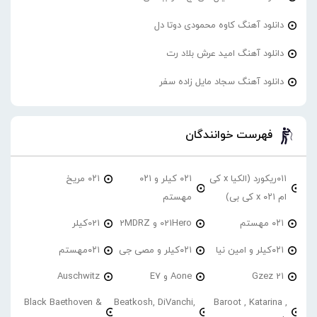
دانلود آهنگ کاوه محمودی دوتا دل
دانلود آهنگ امید عرش بلاد رت
دانلود آهنگ سجاد مایل زاده سفر
فهرست خوانندگان
۰۱۱ریکورد (الکیا x کی
۰۲۱ کیلر و ۰۲۱
۰۲۱ مریخ
ام ۰۲۱ x کی بی)
مهستم
۰۲۱ مهستم
021Hero و 2MDRZ
021کیلر
۰۲۱کیلر و امین نیا
۰۲۱کیلر و مصی جی
۰۲۱مهستم
21 Gzez
Aone و E7
Auschwitz
Black Baethoven &
Beatkosh, DiVanchi,
Baroot , Katarina ,