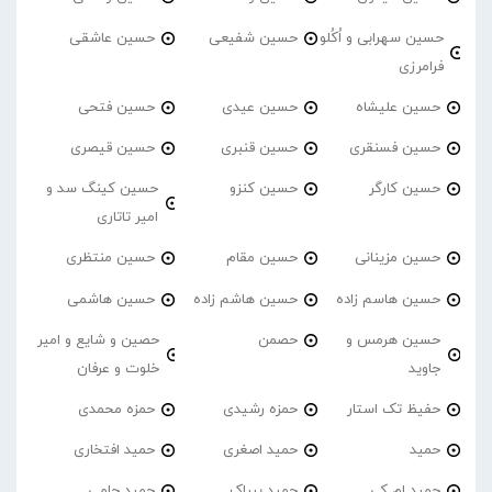
حسین سهرابی و اُکُلو
حسین شفیعی
حسین عاشقی
فرامرزی
حسین علیشاه
حسین عیدی
حسین فتحی
حسین فسنقری
حسین قنبری
حسین قیصری
حسین کارگر
حسین کنزو
حسین کینگ سد و
امیر تاتاری
حسین مزینانی
حسین مقام
حسین منتظری
حسین هاسم زاده
حسین هاشم زاده
حسین هاشمی
حسین هرمس و
حصمن
حصین و شایع و امیر
جاوید
خلوت و عرفان
حفیظ تک استار
حمزه رشیدی
حمزه محمدی
حمید
حمید اصغری
حمید افتخاری
حمید ام کی
حمید بیباک
حمید حامی