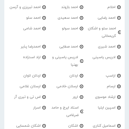
احلام
احمد بازوند
احمد تبریزی و آرسن
احمد‌ رضایی
احمد سعیدی
احمد سلو
احمد سلو و اشکان
احمد سولو
احمد شامی
کریمخانی
احمد شیری
احمد صفایی
احمدرضا پذیر
ادریس یاسینی
ادریس یاسینی و
اراد اسدزاده
بهنیا
اراسپ
اردلان
اردلان لاوان
ارسام
ارسلان خادمی
ارسلان غلامی
ارشاد موسوی
ارور
اس تی و تیری آر
اسپین ایلیا
استاد ایرج و حامد
اسرار
ضرغامی
اسماعیل کناری
اشکان
اشکان شمسایی