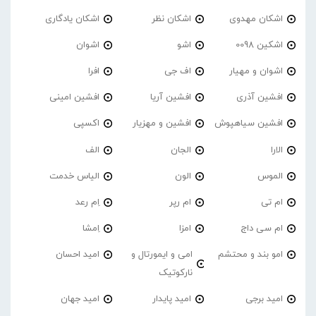
اشکان مهدوی
اشکان نظر
اشکان یادگاری
اشکین 0098
اشو
اشوان
اشوان و مهیار
اف جی
افرا
افشین آذری
افشین آریا
افشین امینی
افشین سیاهپوش
افشین و مهزیار
اکسپی
الارا
الجان
الف
الموس
الون
الیاس خدمت
ام تی
ام رپر
اِم رعد
ام سی داج
امزا
اِمشا
امو بند و محتشم
امی و ایمورتال و
امید احسان
نارکوتیک
امید برجی
امید پایدار
امید جهان