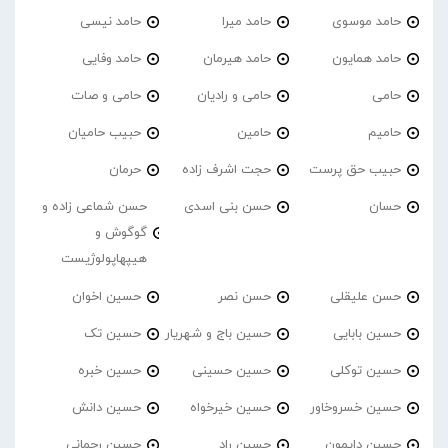
حامد موسوی
حامد میرا
حامد نیسی
حامد همایون
حامد هیرمان
حامد وفایی
حامی
حامی و رادیان
حامی و صات
حامیم
حامین
حبیب حامیان
حبیب حق پرست
حجت اشرف زاده
حرمان
حسان
حسن بنی اسدی
حسن شماعی زاده و
گوگوش و
هیپهاپولوژیست
حسن علیقلی
حسن نصر
حسین اخوان
حسین بابایی
حسین باج و شهریار
حسین تک
حسین توکلی
حسین حسینی
حسین خبره
حسین خسروخاور
حسین خیرخواه
حسین دانش
حسین دایمون
حسین راد
حسین رحمانی