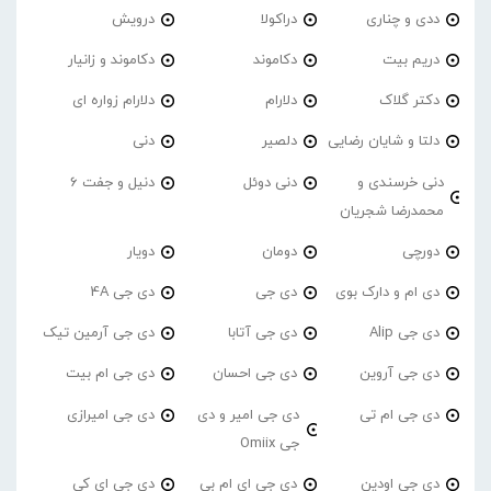
ددی و چناری
دراکولا
درویش
دریم بیت
دکاموند
دکاموند و زانیار
دکتر گلاک
دلارام
دلارام زواره ای
دلتا و شایان رضایی
دلصیر
دنی
دنی خرسندی و
دنی دوئل
دنیل و جفت 6
محمدرضا شجریان
دورچی
دومان
دویار
دی ام و دارک بوی
دی جی
دی جی 4A
دی جی Alip
دی جی آتابا
دی جی آرمین تیک
دی جی آروین
دی جی احسان
دی جی ام بیت
دی جی ام تی
دی جی امیر و دی
دی جی امیرازی
جی Omiix
دی جی اودین
دی جی ای ام بی
دی جی ای کی