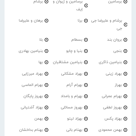
برسامین
برسامین و ژیوان و
برشام
اِیف
برشام و علیرضا جی
برنا
برهان و علیرضا
جی
بروان بند
بسطام
بلا
بنجی
بنیا و چابو
بنیامین بهادری
بنیامین ذاکری
بنیامین مشتاقیان
بها
بهراد زینی
بهراد مشکانی
بهراد میرزایی
بهراز
بهرام آرام
بهرام الماسی
بهرام عمرانی
بهرام و بامداد
بهروز پایگان
بهروز لطفی
بهروز مسائلی
بهزاد آشتیانی
بهزاد پکس
بهزاد لیتو
بهمن
بهمن محمودی
بهنام بانی
بهنام بداخشان