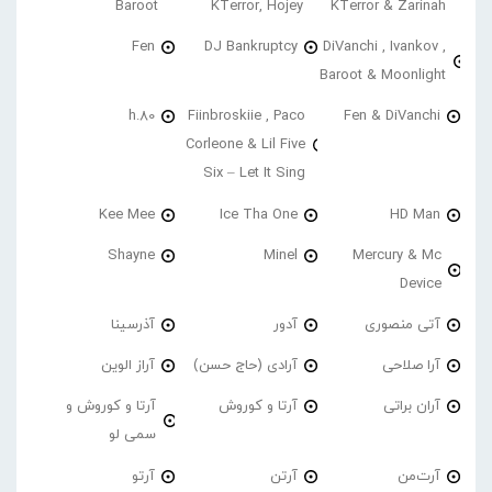
Baroot
KTerror, Hojey
KTerror & Zarinah
Fen
DJ Bankruptcy
DiVanchi , Ivankov ,
Baroot & Moonlight
h.80
Fiinbroskiie , Paco
Fen & DiVanchi
Corleone & Lil Five
Six – Let It Sing
Kee Mee
Ice Tha One
HD Man
Shayne
Minel
Mercury & Mc
Device
آتی منصوری
آدور
آذرسینا
آرا صلاحی
آرادی (حاج حسن)
آراز الوین
آران براتی
آرتا و کوروش
آرتا و کوروش و
سمی لو
آرت‌من
آرتن
آرتو