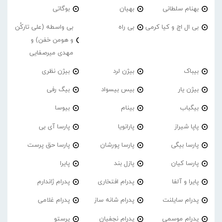
بهنام سلطانی
بهیان
بوگاتی
بی ال اچ و کیا کرمی
بی راه
بی واسطه (علی تارکُن
و هومن خفن) و
مهدی میرصفایی
بیباک
بیژن لرد
بیژن نظری
بیژن یار
بیس بیسواد
بیگ رفی
بیگباب
بینام
بیوسا
پاپا شیراز
پارانویا
پارسا آی بی
پارسا بیگی
پارسا پورشان
پارسا حق پرست
پارسا کیان
پازل بند
پایرا
پایرا و آلفا
پدرام افتخاری
پدرام ژاندارم
پدرام‌ سایلنت
پدرام شانه ساز
پدرام غلامی
پدرام موسمی
پدرام نجفیان
پرستو