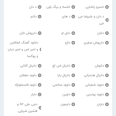
خسرو پاشایی
خلسه و بیگ رفی
د دان
د دان و علیرضا جی
د های
دائم
جی
دابان
دابل او
داریوش خان
داریوش صفری
داژو
دانلود آهنگ انعکاس
و امیر اس و امیر دیان
و پوکسا
دانوش
دانیال اس اچ
دانیال کلالی
دانیال هندیانی
دانیال یارا
داوود دهقان
داوود شعبانی
داوود صالحی
داوود قاسملونژاد
داوود یونسی
داوین
دایار
دایان
دایمون
دجی علی A2 و
افشین ضیایی