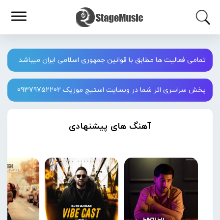
تمامی فعالیت ها مطابق با قوانین جمهوری اسلامی ایران میباشد
پخش سراسری اثر شما در وبسایت استیج موزیک 09379752202
آهنگ های پیشنهادی