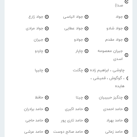
صدا)
جواد
جواد الیاسی
جواد زارع
جواد شادو
جواد عطایی
جواد مرادی
جواد مقدم
جوادو
جیران
جیران معصومه
چاپار
چاردو
اسدی
چاوشی ، ابراهیم زاده
چگنت
چلیپا
، گوگوش ، قمیشی ،
هایده
چنگیز حبیبیان
چیتا
حافظ
حامد احمدی
حامد اکبری
حامد برادران
حامد بهراد
حامد تاری پور
حامد حاجی
حامد زمانی
حامد صالح دوست
حامد عرشی