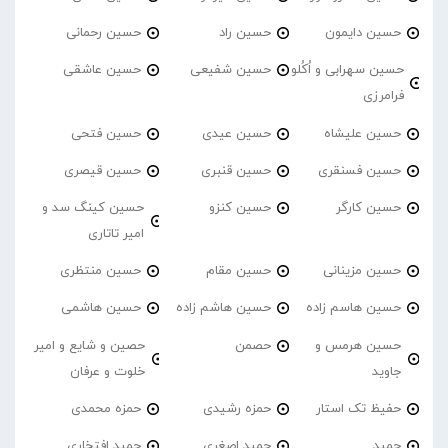
حسین دایمون
حسین راد
حسین رحمانی
حسین سهرابی و اُکُلو
حسین شفیعی
حسین عاشقی
فرامرزی
حسین علیشاه
حسین عیدی
حسین فتحی
حسین فسنقری
حسین قنبری
حسین قیصری
حسین کارگر
حسین کنزو
حسین کینگ سد و
امیر تاتاری
حسین مزینانی
حسین مقام
حسین منتظری
حسین هاسم زاده
حسین هاشم زاده
حسین هاشمی
حسین هرمس و
حصمن
حصین و شایع و امیر
جاوید
خلوت و عرفان
حفیظ تک استار
حمزه رشیدی
حمزه محمدی
حمید
حمید اصغری
حمید افتخاری