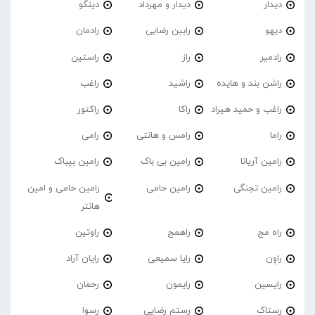
دیدار
دیدار و مهرداد
دینگو
دیهو
رابین رضایی
رادمان
رادمیر
راز
راستین
راشن بند و هایده
راشید
راغب
راغب و حمید هیراد
راکا
راکتور
راما
رامس و هانتی
رامی
رامین آریانا
رامین بی باک
رامین بیباک
رامین تجنگی
رامین حامی
رامین حامی و امین
هانتر
راه مج
راهمج
راوتین
راوِن
رایا سمیعی
رایان آراد
رایسین
رایمون
رحمان
رستاک
رستم رضایی
رسوا