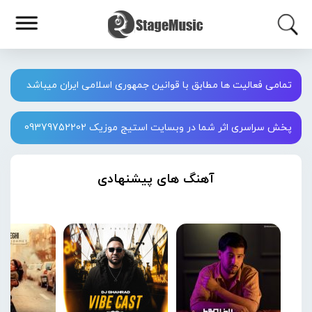
تمامی فعالیت ها مطابق با قوانین جمهوری اسلامی ایران میباشد
پخش سراسری اثر شما در وبسایت استیج موزیک 09379752202
آهنگ های پیشنهادی