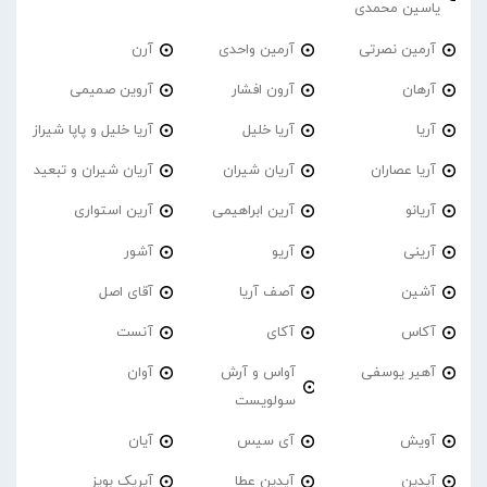
یاسین محمدی
آرمین نصرتی
آرمین واحدی
آرن
آرهان
آرون افشار
آروین صمیمی
آریا
آریا خلیل
آریا خلیل و پاپا شیراز
آریا عصاران
آریان شیران
آریان شیران و تبعید
آریانو
آرین ابراهیمی
آرین استواری
آرینی
آریو
آشور
آشین
آصف آریا
آقای اصل
آکاس
آکای
آنست
آهیر یوسفی
آواس و آرش
آوان
سولویست
آویش
آی سیس
آیان
آیدین
آیدین عطا
آیریک بویز