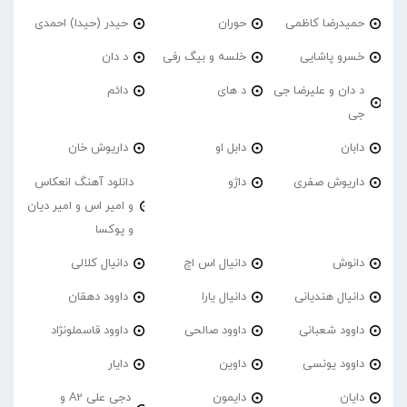
حمیدرضا کاظمی
حوران
حیدر (حیدا) احمدی
خسرو پاشایی
خلسه و بیگ رفی
د دان
د دان و علیرضا جی
د های
دائم
جی
دابان
دابل او
داریوش خان
داریوش صفری
داژو
دانلود آهنگ انعکاس
و امیر اس و امیر دیان
و پوکسا
دانوش
دانیال اس اچ
دانیال کلالی
دانیال هندیانی
دانیال یارا
داوود دهقان
داوود شعبانی
داوود صالحی
داوود قاسملونژاد
داوود یونسی
داوین
دایار
دایان
دایمون
دجی علی A2 و