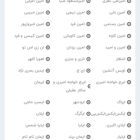
امیرعلی نظری
امیرمسعود ضیا
امین اعرابی
امین بانی
امین تیجی
امین حبیبی
امین رستمی
امین فرد
امین فیروزپور
امین کاوه
امین کاویانی
امین کیسی و فرد
امین و امید
امین یزدان
ان زی اس تو
انتظار
انزی و جنزی
اهورا کلهر
اویس آتشین
ای ج
ایدین بحری نژاد
ایرج خواجه امیری
ایرج خواجه امیری و
ایرمان
سالار عقیلی
ایزاک
ایزدمهر
ایسپ حاجی
ایکس‌ایکس‌ایکس‌پی
ایگرگ
ایلان
ایلای اکبری
ایلیا
ایلیا شمس
ایلیار
ایمان برند
ایمان تام تام