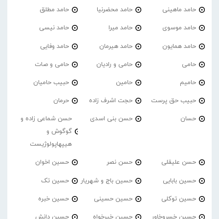
حامد ماهینی
حامد محضرنیا
حامد مطلق
حامد موسوی
حامد میرا
حامد نیسی
حامد همایون
حامد هیرمان
حامد وفایی
حامی
حامی و رادیان
حامی و صات
حامیم
حامین
حبیب حامیان
حبیب حق پرست
حجت اشرف زاده
حرمان
حسان
حسن بنی اسدی
حسن شماعی زاده و
گوگوش و
هیپهاپولوژیست
حسن علیقلی
حسن نصر
حسین اخوان
حسین بابایی
حسین باج و شهریار
حسین تک
حسین توکلی
حسین حسینی
حسین خبره
حسین خسروخاور
حسین خیرخواه
حسین دانش