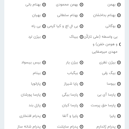
بهمن
بهمن محمودی
بهنام بانی
بهنام بداخشان
بهنام سلطانی
بهیان
بوگاتی
بی ال اچ و کیا کرمی
بی راه
بی واسطه (علی تارکُن
بیباک
بیژن لرد
و هومن خفن) و
مهدی میرصفایی
بیژن نظری
بیژن یار
بیس بیسواد
بیگ رفی
بیگباب
بینام
بیوسا
پاپا شیراز
پارانویا
پارسا آی بی
پارسا بیگی
پارسا پورشان
پارسا حق پرست
پارسا کیان
پازل بند
پایرا
پایرا و آلفا
پدرام افتخاری
پدرام ژاندارم
پدرام‌ سایلنت
پدرام شانه ساز