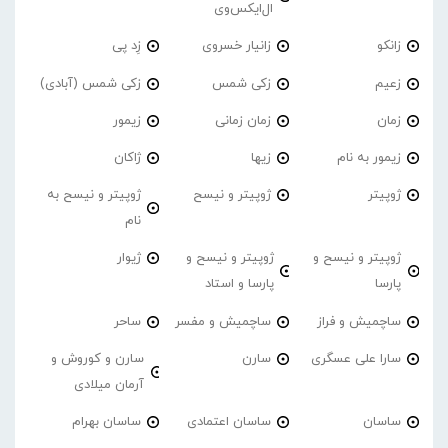
ال‌ایکس‌وی
زانکو
زانیار خسروی
زِد پی
زعیم
زکی شمس
زکی شمس (آبادی)
زمان
زمان زمانی
زیمور
زیمور به نام
زیها
ژاکان
ژوپیتر
ژوپیتر و نیسح
ژوپیتر و نیسح به
نام
ژوپیتر و نیسح و
ژوپیتر و نیسح و
ژیوار
پارسا
پارسا و استاد
ساچمیش و فراز
ساچمیش و مفسر
ساحر
سارا علی عسگری
سارن
سارن و کوروش و
آرمان میلادی
ساسان
ساسان اعتمادی
ساسان بهرام