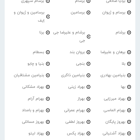
بردیا صادقی
برسام
برسام سپهری
برسام و ژیوان
برسامین
برسامین و ژیوان و
اِیف
برشام
برشام و علیرضا جی
برنا
جی
برهان و علیرضا
بروان بند
بسطام
بلا
بنجی
بنیا و چابو
بنیامین بهادری
بنیامین ذاکری
بنیامین مشتاقیان
بها
بهراد زینی
بهراد مشکانی
بهراد میرزایی
بهراز
بهرام آرام
بهرام الماسی
بهرام عمرانی
بهرام و بامداد
بهروز پایگان
بهروز لطفی
بهروز مسائلی
بهزاد آشتیانی
بهزاد پکس
بهزاد لیتو