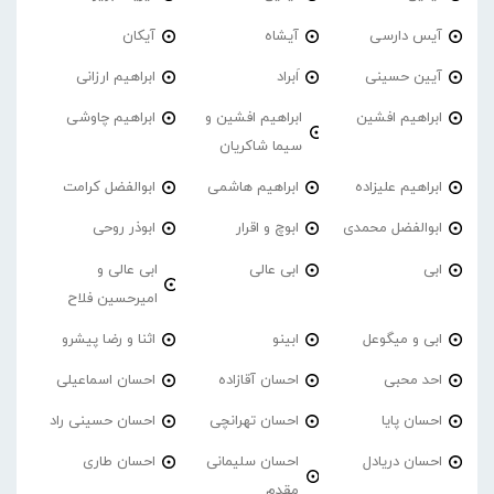
آیس دارسی
آیشاه
آیکان
آیین حسینی
اَبراد
ابراهیم ارزانی
ابراهیم افشین
ابراهیم افشین و
ابراهیم چاوشی
سیما شاکریان
ابراهیم علیزاده
ابراهیم هاشمی
ابوالفضل کرامت
ابوالفضل محمدی
ابوچ و اقرار
ابوذر روحی
ابی
ابی عالی
ابی عالی و
امیرحسین فلاح
ابی و میگوعل
ابینو
اثنا و رضا پیشرو
احد محبی
احسان آقازاده
احسان اسماعیلی
احسان پایا
احسان تهرانچی
احسان حسینی راد
احسان دریادل
احسان سلیمانی
احسان طاری
مقدم