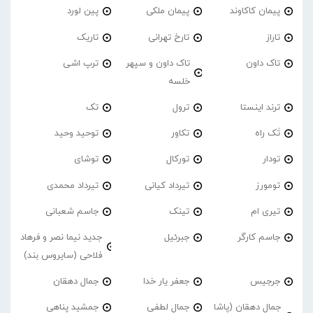
پیمان کاکاوند
پیمان ملکی
پین لورد
تاراز
تارخ تهرانی
تاریک
تاک داون
تاک داون و سپهر
ترپ اشی
خلسه
ترند اینستا
ترول
تک
تَک راه
تکاور
توحید وحید
تودار
تورکال
توشای
تومورز
تیرداد کیانی
تیرداد محمدی
تیری ام
تینک
جاسم شعبانی
جاسم کارگر
جبرئیل
جدید نیما نصر و فرهاد
فلاحی (سایروس بند)
جرجیس
جعفر یار خدا
جمال دهقان
جمال دهقان (پاشا
جمال لطفی
جمشید پناهی