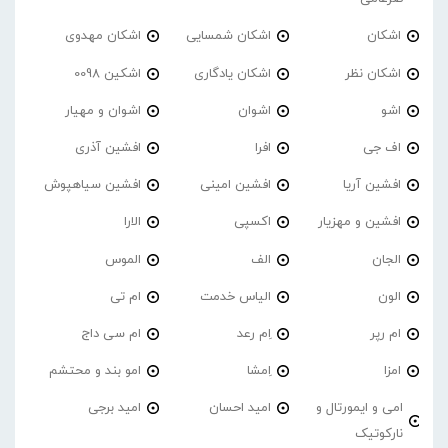
اشکان
اشکان شمسایی
اشکان مهدوی
اشکان نظر
اشکان یادگاری
اشکین 0098
اشو
اشوان
اشوان و مهیار
اف جی
افرا
افشین آذری
افشین آریا
افشین امینی
افشین سیاهپوش
افشین و مهزیار
اکسپی
الارا
الجان
الف
الموس
الون
الیاس خدمت
ام تی
ام رپر
اِم رعد
ام سی داج
امزا
اِمشا
امو بند و محتشم
امی و ایمورتال و
امید احسان
امید برجی
نارکوتیک