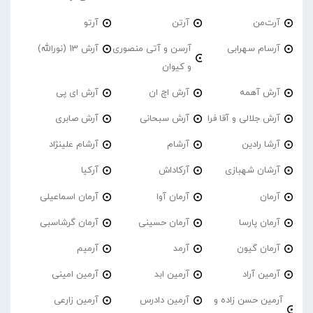
آرت‌من
آرتن
آرتو
آرسام سهرابی
آرسن و آتی منصوری
آرش 13 (نورالله)
و کیوان
آرش آهمه
آرش اچ ان
آرش ای پی
آرش جلالی و آقا فرا
آرش سبحانی
آرش صابری
آرشا رادین
آرشام
آرشام علینژاد
آرشان شهبازی
آرکاداش
آرکیا
آرمان
آرمان آوا
آرمان اسماعیلی
آرمان پارسا
آرمان حسینی
آرمان گرشاسبی
آرمان گیون
آرمد
آرمیم
آرمین آراد
آرمین ابد
آرمین امینی
آرمین حسن زاده و
آرمین دادرس
آرمین زارعی