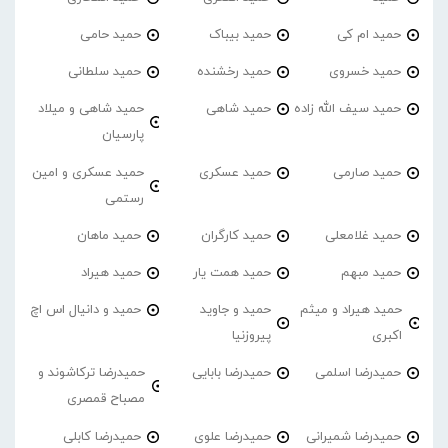
حمید ام کی
حمید بیباک
حمید حامی
حمید خسروی
حمید رخشنده
حمید سلطانی
حمید سیف الله زاده
حمید شاهی
حمید شاهی و میلاد
پارسیان
حمید صارمی
حمید عسکری
حمید عسکری و امین
رستمی
حمید غلامعلی
حمید کارگران
حمید ماهان
حمید مبهم
حمید همت یار
حمید هیراد
حمید هیراد و میثم
حمید و جاوید
حمید و دانیال اس اچ
اکبری
پیروزنیا
حمیدرضا اسلمی
حمیدرضا بابایی
حمیدرضا ترکاشوند و
مصباح قمصری
حمیدرضا شمیرانی
حمیدرضا علوی
حمیدرضا کابلی