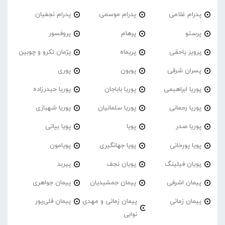
پدرام غلامی
پدرام موسمی
پدرام نجفیان
پرستو
پرهام
پروفسور
پرویز یاحقی
پریماه
پژمان تکرو و چوبین
پسران شرقی
پوبون
پوری
پوریا ابراهیمی
پوریا باباجان
پوریا حیدرزاده
پوریا رحمانی
پوریا سلمانیان
پوریا شهبازی
پوریا صدر
پویا
پویا بیاتی
پویا پورخانی
پویا جهانگیری
پویامون
پویان فیلینگ
پویان نجف
پیربد
پیمان اشرفی
پیمان جمشیدیان
پیمان جواهری
پیمان زمانی
پیمان زمانی و مهدی
پیمان قلی‌پور
نوابی