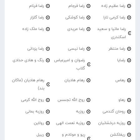
رضا عظیم زاده
رضا فرجام
رضا فرنام
رضا کرمی تارا
رضا کوشکی
رضا گلزار
رضا ماتیا و سعید
رضا مریدی
رضا ملک زاده
اسکندری
رضا منتظر
رضا نیسی
رضا یزدانی
رضایا
رضوان و امیرعباس
رنگ و هادی حدادی
گلاب
رهاس
رهام هادیان
رهام هادیان (ماکان
بند)
رهاو
روح الله تجسس
روح الله کرمی
روحان گندمی
روزبه
روزبه بمانی
روزبه درخشانیان
روزبه نعمت الهی
رولاین
ریفلکشن
رِیو و مونادم و
رییل