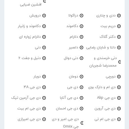
افشین ضیایی
ددی و چناری
دراکولا
درویش
دریم بیت
دکاموند
دکاموند و زانیار
دکتر گلاک
دلارام
دلارام زواره ای
دلتا و شایان رضایی
دلصیر
دنی
دنی خرسندی و
دنی دوئل
دنیل و جفت 6
محمدرضا شجریان
دورچی
دومان
دویار
دی ام و دارک بوی
دی جی
دی جی 4A
دی جی Alip
دی جی آتابا
دی جی آرمین تیک
دی جی آروین
دی جی احسان
دی جی ام بیت
دی جی ام تی
دی جی امیر و دی
دی جی امیرازی
جی Omiix