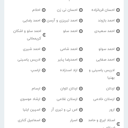
احسان قربانزاده
احسان نی زن
احلام
احمد بازوند
احمد تبریزی و آرسن
احمد‌ رضایی
احمد سعیدی
احمد سلو
احمد سلو و اشکان
کریمخانی
احمد سولو
احمد شامی
احمد شیری
احمد صفایی
احمدرضا پذیر
ادریس یاسینی
ادریس یاسینی و
اراد اسدزاده
اراسپ
بهنیا
اردلان
اردلان لاوان
ارسام
ارسلان خادمی
ارسلان غلامی
ارشاد موسوی
ارور
اس تی و تیری آر
اسپین ایلیا
استاد ایرج و حامد
اسرار
اسماعیل کناری
ضرغامی