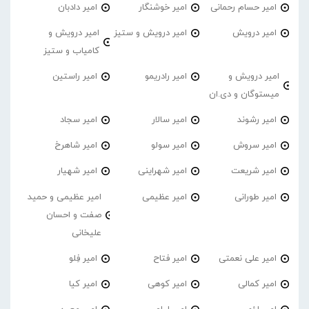
امیر حسام رحمانی
امیر خوشنگار
امیر دادبان
امیر درویش
امیر درویش و ستیز
امیر درویش و
کامیاب و ستیز
امیر درویش و
امیر رادریمو
امیر راستین
میستوگان و دی.ان
امیر رشوند
امیر سالار
امیر سجاد
امیر سروش
امیر سولو
امیر شاهرخ
امیر شریعت
امیر شهراینی
امیر شهیار
امیر طورانی
امیر عظیمی
امیر عظیمی و حمید
صفت و احسان
علیخانی
امیر علی نعمتی
امیر فتاح
امیر فِلو
امیر کمالی
امیر کوهی
امیر کیا