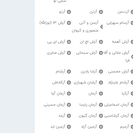
سمی لو
آرت‌من
آرتن
آرتو
آرسام سهرابی
آرسن و آتی
آرش 13 (نورالله)
منصوری و کیوان
آرش آهمه
آرش اچ ان
آرش ای پی
آرش جلالی و آقا
آرش سبحانی
آرش صابری
فرا
آرش محسنی
آرشا رادین
آرشام
آرشام علینژاد
آرشان شهبازی
آرکاداش
آرکیا
آرمان
آرمان آوا
آرمان اسماعیلی
آرمان پارسا
آرمان حسینی
آرمان گرشاسبی
آرمان گیون
آرمد
آرمیم
آرمین آراد
آرمین ابد