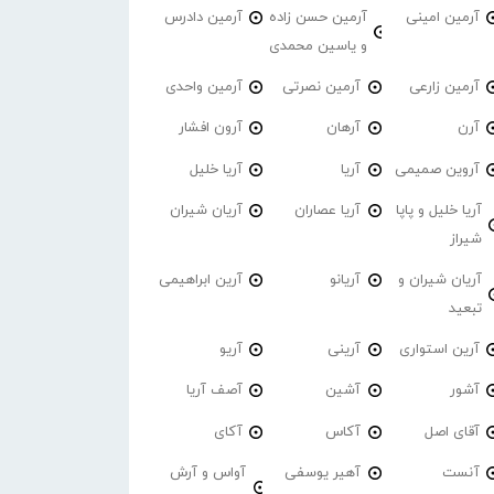
آرمین امینی
آرمین حسن زاده
آرمین دادرس
و یاسین محمدی
آرمین زارعی
آرمین نصرتی
آرمین واحدی
آرن
آرهان
آرون افشار
آروین صمیمی
آریا
آریا خلیل
آریا خلیل و پاپا
آریا عصاران
آریان شیران
شیراز
آریان شیران و
آریانو
آرین ابراهیمی
تبعید
آرین استواری
آرینی
آریو
آشور
آشین
آصف آریا
آقای اصل
آکاس
آکای
آنست
آهیر یوسفی
آواس و آرش