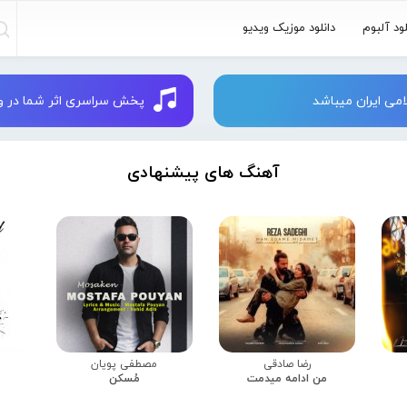
لود آلبوم
دانلود موزیک ویدیو
می ایران میباشد
پخش سراسری اثر شما در وبسایت 
آهنگ های پیشنهادی
رضا صادقی
مصطفی پویان
من ادامه میدمت
مُسکن