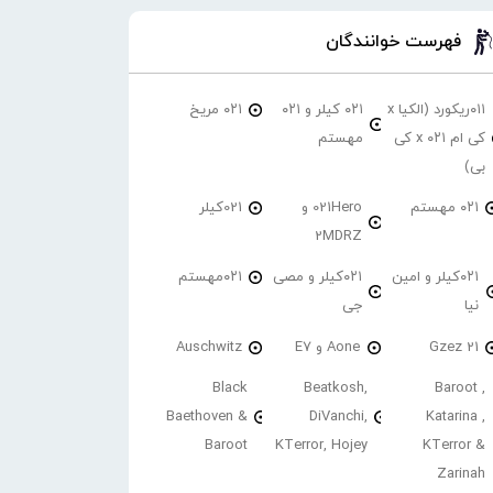
فهرست خوانندگان
۰۱۱ریکورد (الکیا x
۰۲۱ کیلر و ۰۲۱
۰۲۱ مریخ
کی ام ۰۲۱ x کی
مهستم
بی)
۰۲۱ مهستم
021Hero و
021کیلر
2MDRZ
۰۲۱کیلر و امین
۰۲۱کیلر و مصی
۰۲۱مهستم
نیا
جی
21 Gzez
Aone و E7
Auschwitz
Black
Beatkosh,
Baroot ,
Baethoven &
DiVanchi,
Katarina ,
Baroot
KTerror, Hojey
KTerror &
Zarinah