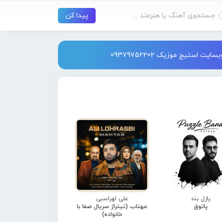
استیج موزیک 09379752202
پازل بند
علی لهراسبی
پاتوق
مهتاب (تیتراژ سریال صفا با
خانواده)