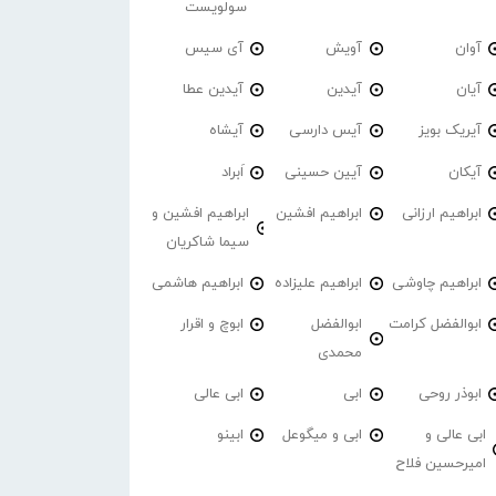
سولویست
آوان
آویش
آی سیس
آیان
آیدین
آیدین عطا
آیریک بویز
آیس دارسی
آیشاه
آیکان
آیین حسینی
اَبراد
ابراهیم ارزانی
ابراهیم افشین
ابراهیم افشین و
سیما شاکریان
ابراهیم چاوشی
ابراهیم علیزاده
ابراهیم هاشمی
ابوالفضل کرامت
ابوالفضل
ابوچ و اقرار
محمدی
ابوذر روحی
ابی
ابی عالی
ابی عالی و
ابی و میگوعل
ابینو
امیرحسین فلاح