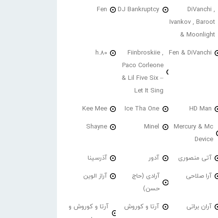
Fen
DJ Bankruptcy
DiVanchi ,
Ivankov , Baroot
& Moonlight
h.80
Fiinbroskiie ,
Fen & DiVanchi
Paco Corleone
& Lil Five Six –
Let It Sing
Kee Mee
Ice Tha One
HD Man
Shayne
Minel
Mercury & Mc
Device
آتی منصوری
آدور
آذرسینا
آرا صلاحی
آرادی (حاج
آراز الوین
حسن)
آران براتی
آرتا و کوروش
آرتا و کوروش و