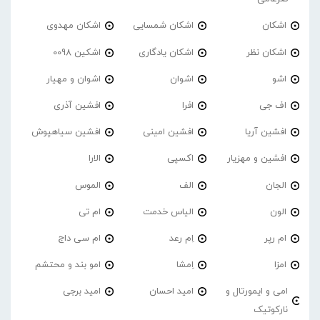
اشکان
اشکان شمسایی
اشکان مهدوی
اشکان نظر
اشکان یادگاری
اشکین 0098
اشو
اشوان
اشوان و مهیار
اف جی
افرا
افشین آذری
افشین آریا
افشین امینی
افشین سیاهپوش
افشین و مهزیار
اکسپی
الارا
الجان
الف
الموس
الون
الیاس خدمت
ام تی
ام رپر
اِم رعد
ام سی داج
امزا
اِمشا
امو بند و محتشم
امی و ایمورتال و
امید احسان
امید برجی
نارکوتیک