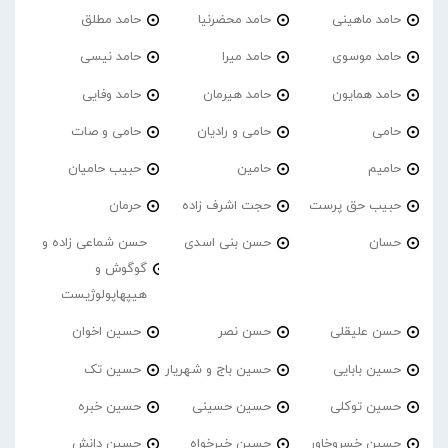
حامد ماهینی
حامد محضرنیا
حامد مطلق
حامد موسوی
حامد میرا
حامد نیسی
حامد همایون
حامد هیرمان
حامد وفایی
حامی
حامی و رادیان
حامی و صات
حامیم
حامین
حبیب حامیان
حبیب حق پرست
حجت اشرف زاده
حرمان
حسان
حسن بنی اسدی
حسن شماعی زاده و
گوگوش و
هیپهاپولوژیست
حسن علیقلی
حسن نصر
حسین اخوان
حسین بابایی
حسین باج و شهریار
حسین تک
حسین توکلی
حسین حسینی
حسین خبره
حسین خسروخاور
حسین خیرخواه
حسین دانش