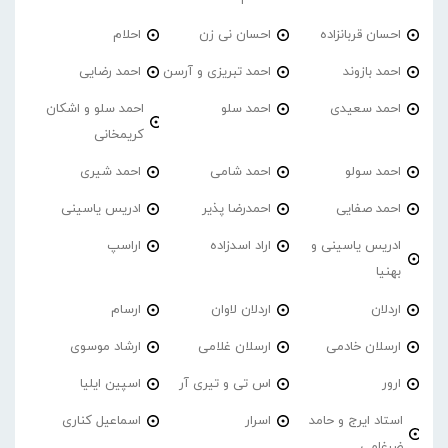
احسان قربانزاده
احسان نی زن
احلام
احمد بازوند
احمد تبریزی و آرسن
احمد‌ رضایی
احمد سعیدی
احمد سلو
احمد سلو و اشکان
کریمخانی
احمد سولو
احمد شامی
احمد شیری
احمد صفایی
احمدرضا پذیر
ادریس یاسینی
ادریس یاسینی و
اراد اسدزاده
اراسپ
بهنیا
اردلان
اردلان لاوان
ارسام
ارسلان خادمی
ارسلان غلامی
ارشاد موسوی
ارور
اس تی و تیری آر
اسپین ایلیا
استاد ایرج و حامد
اسرار
اسماعیل کناری
ضرغامی