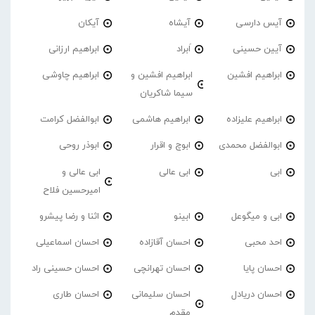
آیس دارسی
آیشاه
آیکان
آیین حسینی
اَبراد
ابراهیم ارزانی
ابراهیم افشین
ابراهیم افشین و
ابراهیم چاوشی
سیما شاکریان
ابراهیم علیزاده
ابراهیم هاشمی
ابوالفضل کرامت
ابوالفضل محمدی
ابوچ و اقرار
ابوذر روحی
ابی
ابی عالی
ابی عالی و
امیرحسین فلاح
ابی و میگوعل
ابینو
اثنا و رضا پیشرو
احد محبی
احسان آقازاده
احسان اسماعیلی
احسان پایا
احسان تهرانچی
احسان حسینی راد
احسان دریادل
احسان سلیمانی
احسان طاری
مقدم