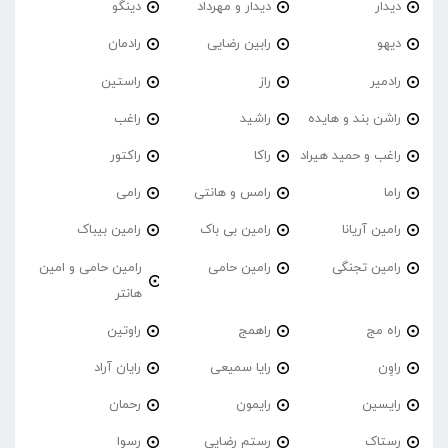
دیدار
دیدار و مهرداد
دینگو
دیهو
رابین رضایی
رادمان
رادمیر
راز
راستین
راشن بند و هایده
راشید
راغب
راغب و حمید هیراد
راکا
راکتور
راما
رامس و هانتی
رامی
رامین آریانا
رامین بی باک
رامین بیباک
رامین تجنگی
رامین حامی
رامین حامی و امین
هانتر
راه مج
راهمج
راوتین
راوِن
رایا سمیعی
رایان آراد
رایسین
رایمون
رحمان
رستاک
رستم رضایی
رسوا