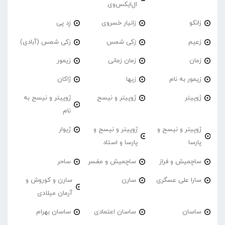
ال‌ایکس‌وی
زانکو
زانیار خسروی
زِد پی
زعیم
زکی شمس
زکی شمس (آبادی)
زمان
زمان زمانی
زیمور
زیمور به نام
زیها
ژاکان
ژوپیتر
ژوپیتر و نیسح
ژوپیتر و نیسح به
نام
ژوپیتر و نیسح و
ژوپیتر و نیسح و
ژیوار
پارسا
پارسا و استاد
ساچمیش و فراز
ساچمیش و مفسر
ساحر
سارا علی عسگری
سارن
سارن و کوروش و
آرمان میلادی
ساسان
ساسان اعتمادی
ساسان بهرام