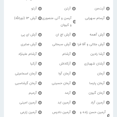
آرت‌من
آرتن
آرتو
آرسام سهرابی
آرسن و آتی منصوری
آرش 13 (نورالله)
و کیوان
آرش آهمه
آرش اچ ان
آرش ای پی
آرش جلالی و آقا فرا
آرش سبحانی
آرش صابری
آرشا رادین
آرشام
آرشام علینژاد
آرشان شهبازی
آرکاداش
آرکیا
آرمان
آرمان آوا
آرمان اسماعیلی
آرمان پارسا
آرمان حسینی
آرمان گرشاسبی
آرمان گیون
آرمد
آرمیم
آرمین آراد
آرمین ابد
آرمین امینی
آرمین حسن زاده و
آرمین دادرس
آرمین زارعی