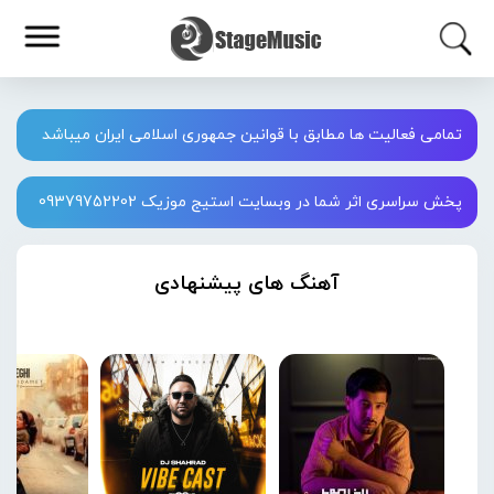
تمامی فعالیت ها مطابق با قوانین جمهوری اسلامی ایران میباشد
پخش سراسری اثر شما در وبسایت استیج موزیک 09379752202
آهنگ های پیشنهادی