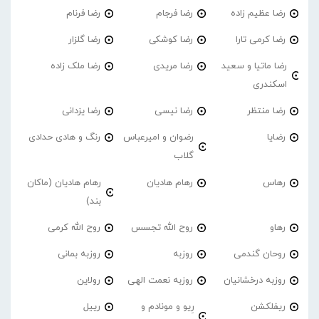
رضا عظیم زاده
رضا فرجام
رضا فرنام
رضا کرمی تارا
رضا کوشکی
رضا گلزار
رضا ماتیا و سعید
رضا مریدی
رضا ملک زاده
اسکندری
رضا منتظر
رضا نیسی
رضا یزدانی
رضایا
رضوان و امیرعباس
رنگ و هادی حدادی
گلاب
رهاس
رهام هادیان
رهام هادیان (ماکان
بند)
رهاو
روح الله تجسس
روح الله کرمی
روحان گندمی
روزبه
روزبه بمانی
روزبه درخشانیان
روزبه نعمت الهی
رولاین
ریفلکشن
رِیو و مونادم و
رییل