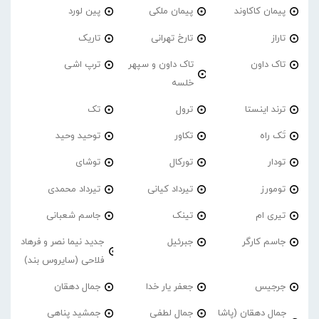
پیمان کاکاوند
پیمان ملکی
پین لورد
تاراز
تارخ تهرانی
تاریک
تاک داون
تاک داون و سپهر
ترپ اشی
خلسه
ترند اینستا
ترول
تک
تَک راه
تکاور
توحید وحید
تودار
تورکال
توشای
تومورز
تیرداد کیانی
تیرداد محمدی
تیری ام
تینک
جاسم شعبانی
جاسم کارگر
جبرئیل
جدید نیما نصر و فرهاد
فلاحی (سایروس بند)
جرجیس
جعفر یار خدا
جمال دهقان
جمال دهقان (پاشا
جمال لطفی
جمشید پناهی