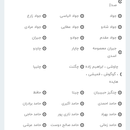
صدا)
جواد
جواد الیاسی
جواد زارع
جواد شادو
جواد عطایی
جواد مرادی
جواد مقدم
جوادو
جیران
جیران معصومه
چاپار
چاردو
اسدی
چاوشی ، ابراهیم زاده
چگنت
چلیپا
، گوگوش ، قمیشی ،
هایده
چنگیز حبیبیان
چیتا
حافظ
حامد احمدی
حامد اکبری
حامد برادران
حامد بهراد
حامد تاری پور
حامد حاجی
حامد زمانی
حامد صالح دوست
حامد عرشی