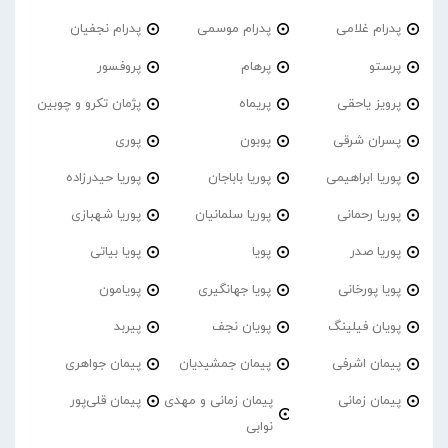
پدرام غلامی
پدرام موسمی
پدرام نجفیان
پرستو
پرهام
پروفسور
پرویز یاحقی
پریماه
پژمان تکرو و چوبین
پسران شرقی
پوبون
پوری
پوریا ابراهیمی
پوریا باباجان
پوریا حیدرزاده
پوریا رحمانی
پوریا سلمانیان
پوریا شهبازی
پوریا صدر
پویا
پویا بیاتی
پویا پورخانی
پویا جهانگیری
پویامون
پویان فیلینگ
پویان نجف
پیربد
پیمان اشرفی
پیمان جمشیدیان
پیمان جواهری
پیمان زمانی
پیمان زمانی و مهدی
پیمان قلی‌پور
نوابی