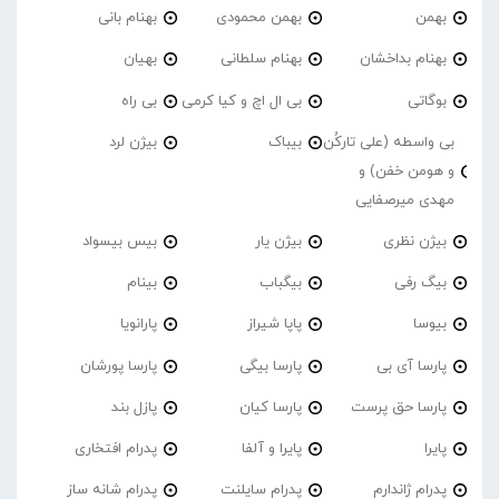
بهمن
بهمن محمودی
بهنام بانی
بهنام بداخشان
بهنام سلطانی
بهیان
بوگاتی
بی ال اچ و کیا کرمی
بی راه
بی واسطه (علی تارکُن
بیباک
بیژن لرد
و هومن خفن) و
مهدی میرصفایی
بیژن نظری
بیژن یار
بیس بیسواد
بیگ رفی
بیگباب
بینام
بیوسا
پاپا شیراز
پارانویا
پارسا آی بی
پارسا بیگی
پارسا پورشان
پارسا حق پرست
پارسا کیان
پازل بند
پایرا
پایرا و آلفا
پدرام افتخاری
پدرام ژاندارم
پدرام‌ سایلنت
پدرام شانه ساز