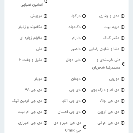
افشین ضیایی
ددی و چناری
دراکولا
درویش
دریم بیت
دکاموند
دکاموند و زانیار
دکتر گلاک
دلارام
دلارام زواره ای
دلتا و شایان رضایی
دلصیر
دنی
دنی خرسندی و
دنی دوئل
دنیل و جفت 6
محمدرضا شجریان
دورچی
دومان
دویار
دی ام و دارک بوی
دی جی
دی جی 4A
دی جی Alip
دی جی آتابا
دی جی آرمین تیک
دی جی آروین
دی جی احسان
دی جی ام بیت
دی جی ام تی
دی جی امیر و دی
دی جی امیرازی
جی Omiix