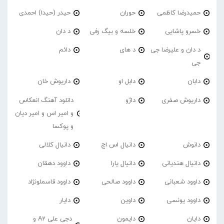
حمیدرضا کاظمی
حوران
حیدر (حیدا) احمدی
خسرو پاشایی
خلسه و بیگ رفی
د دان
د دان و علیرضا جی
د های
دائم
جی
دابان
دابل او
داریوش خان
داریوش صفری
داژو
دانلود آهنگ انعکاس
و امیر اس و امیر دیان
و پوکسا
دانوش
دانیال اس اچ
دانیال کلالی
دانیال هندیانی
دانیال یارا
داوود دهقان
داوود شعبانی
داوود صالحی
داوود قاسملونژاد
داوود یونسی
داوین
دایار
دایان
دایمون
دجی علی A2 و