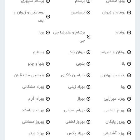
بردیا صادقی
برسام
برسام سپهری
برسام و ژیوان
برسامین
برسامین و ژیوان و
اِیف
برشام
برشام و علیرضا جی
برنا
جی
برهان و علیرضا
بروان بند
بسطام
بلا
بنجی
بنیا و چابو
بنیامین بهادری
بنیامین ذاکری
بنیامین مشتاقیان
بها
بهراد زینی
بهراد مشکانی
بهراد میرزایی
بهراز
بهرام آرام
بهرام الماسی
بهرام عمرانی
بهرام و بامداد
بهروز پایگان
بهروز لطفی
بهروز مسائلی
بهزاد آشتیانی
بهزاد پکس
بهزاد لیتو