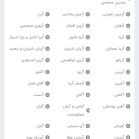
یاسین محمدی
آرمین نصرتی
آرمین واحدی
آرن
آرهان
آرون افشار
آروین صمیمی
آریا
آریا خلیل
آریا خلیل و پاپا شیراز
آریا عصاران
آریان شیران
آریان شیران و تبعید
آریانو
آرین ابراهیمی
آرین استواری
آرینی
آریو
آشور
آشین
آصف آریا
آقای اصل
آکاس
آکای
آنست
آهیر یوسفی
آواس و آرش
آوان
سولویست
آویش
آی سیس
آیان
آیدین
آیدین عطا
آیریک بویز