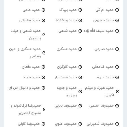
حمید ام کی
حمید بیباک
حمید حامی
حمید خسروی
حمید رخشنده
حمید سلطانی
حمید سیف الله زاده
حمید شاهی
حمید شاهی و میلاد
پارسیان
حمید صارمی
حمید عسکری
حمید عسکری و امین
رستمی
حمید غلامعلی
حمید کارگران
حمید ماهان
حمید مبهم
حمید همت یار
حمید هیراد
حمید هیراد و میثم
حمید و جاوید
حمید و دانیال اس اچ
اکبری
پیروزنیا
حمیدرضا اسلمی
حمیدرضا بابایی
حمیدرضا ترکاشوند و
مصباح قمصری
حمیدرضا شمیرانی
حمیدرضا علوی
حمیدرضا کابلی