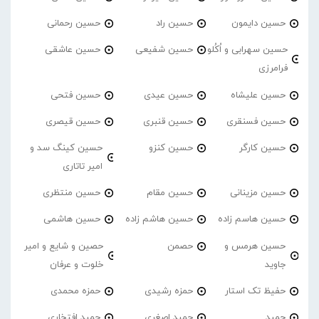
حسین دایمون
حسین راد
حسین رحمانی
حسین سهرابی و اُکُلو
حسین شفیعی
حسین عاشقی
فرامرزی
حسین علیشاه
حسین عیدی
حسین فتحی
حسین فسنقری
حسین قنبری
حسین قیصری
حسین کارگر
حسین کنزو
حسین کینگ سد و
امیر تاتاری
حسین مزینانی
حسین مقام
حسین منتظری
حسین هاسم زاده
حسین هاشم زاده
حسین هاشمی
حسین هرمس و
حصمن
حصین و شایع و امیر
جاوید
خلوت و عرفان
حفیظ تک استار
حمزه رشیدی
حمزه محمدی
حمید
حمید اصغری
حمید افتخاری