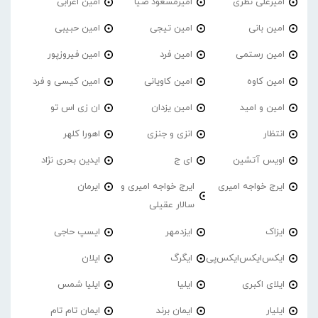
امیرعلی نظری
امیرمسعود ضیا
امین اعرابی
امین بانی
امین تیجی
امین حبیبی
امین رستمی
امین فرد
امین فیروزپور
امین کاوه
امین کاویانی
امین کیسی و فرد
امین و امید
امین یزدان
ان زی اس تو
انتظار
انزی و جنزی
اهورا کلهر
اویس آتشین
ای ج
ایدین بحری نژاد
ایرج خواجه امیری
ایرج خواجه امیری و
ایرمان
سالار عقیلی
ایزاک
ایزدمهر
ایسپ حاجی
ایکس‌ایکس‌ایکس‌پی
ایگرگ
ایلان
ایلای اکبری
ایلیا
ایلیا شمس
ایلیار
ایمان برند
ایمان تام تام