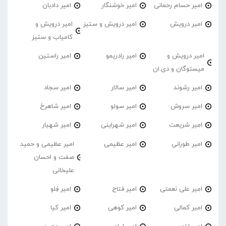
امیر حسام رحمانی
امیر خوشنگار
امیر دادبان
امیر درویش
امیر درویش و ستیز
امیر درویش و
کامیاب و ستیز
امیر درویش و
امیر رادریمو
امیر راستین
میستوگان و دی.ان
امیر رشوند
امیر سالار
امیر سجاد
امیر سروش
امیر سولو
امیر شاهرخ
امیر شریعت
امیر شهراینی
امیر شهیار
امیر طورانی
امیر عظیمی
امیر عظیمی و حمید
صفت و احسان
علیخانی
امیر علی نعمتی
امیر فتاح
امیر فِلو
امیر کمالی
امیر کوهی
امیر کیا