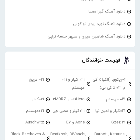
دانلود آهنگ گیرا معما
دانلود آهنگ نوید زردی تو گولی
دانلود آهنگ شاهین میری و سپهر خلسه تراپی
فهرست خوانندگان
۰۱۱ریکورد (الکیا x کی
۰۲۱ کیلر و ۰۲۱
۰۲۱ مریخ
ام ۰۲۱ x کی بی)
مهستم
۰۲۱ مهستم
021Hero و 2MDRZ
021کیلر
۰۲۱کیلر و امین نیا
۰۲۱کیلر و مصی جی
۰۲۱مهستم
21 Gzez
Aone و E7
Auschwitz
Black Baethoven &
Beatkosh, DiVanchi,
Baroot , Katarina ,