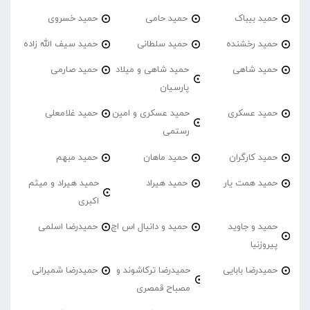
حمید بیباک
حمید حامی
حمید خسروی
حمید رخشنده
حمید سلطانی
حمید سیف الله زاده
حمید شاهی
حمید شاهی و میلاد
حمید صارمی
پارسیان
حمید عسکری
حمید عسکری و امین
حمید غلامعلی
رستمی
حمید کارگران
حمید ماهان
حمید مبهم
حمید همت یار
حمید هیراد
حمید هیراد و میثم
اکبری
حمید و جاوید
حمید و دانیال اس اچ
حمیدرضا اسلمی
پیروزنیا
حمیدرضا بابایی
حمیدرضا ترکاشوند و
حمیدرضا شمیرانی
مصباح قمصری