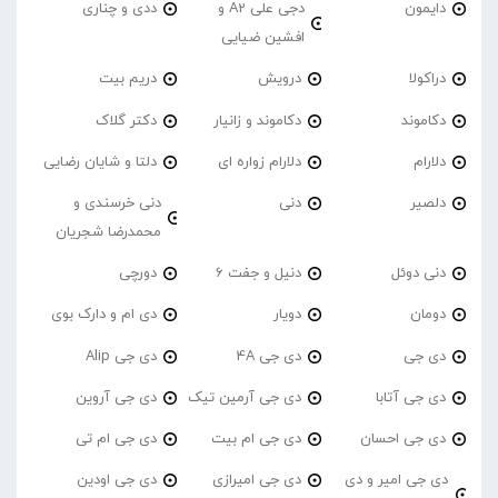
دایمون
دجی علی A2 و
ددی و چناری
افشین ضیایی
دراکولا
درویش
دریم بیت
دکاموند
دکاموند و زانیار
دکتر گلاک
دلارام
دلارام زواره ای
دلتا و شایان رضایی
دلصیر
دنی
دنی خرسندی و
محمدرضا شجریان
دنی دوئل
دنیل و جفت 6
دورچی
دومان
دویار
دی ام و دارک بوی
دی جی
دی جی 4A
دی جی Alip
دی جی آتابا
دی جی آرمین تیک
دی جی آروین
دی جی احسان
دی جی ام بیت
دی جی ام تی
دی جی امیر و دی
دی جی امیرازی
دی جی اودین