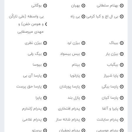
بهنام سلطانی
بهیان
بوگاتی
بی ال اچ و کیا کرمی
بی راه
بی واسطه (علی تارکُن
و هومن خفن) و
مهدی میرصفایی
بیباک
بیژن لرد
بیژن نظری
بیژن یار
بیس بیسواد
بیگ رفی
بیگباب
بینام
بیوسا
پاپا شیراز
پارانویا
پارسا آی بی
پارسا بیگی
پارسا پورشان
پارسا حق پرست
پارسا کیان
پازل بند
پایرا
پایرا و آلفا
پدرام افتخاری
پدرام ژاندارم
پدرام‌ سایلنت
پدرام شانه ساز
پدرام غلامی
پدرام موسمی
پدرام نجفیان
پرستو