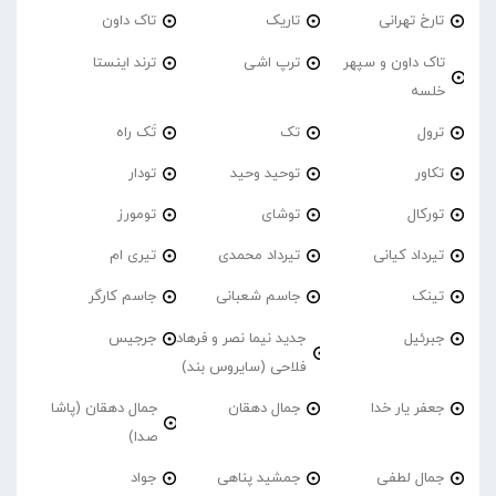
تارخ تهرانی
تاریک
تاک داون
تاک داون و سپهر
ترپ اشی
ترند اینستا
خلسه
ترول
تک
تَک راه
تکاور
توحید وحید
تودار
تورکال
توشای
تومورز
تیرداد کیانی
تیرداد محمدی
تیری ام
تینک
جاسم شعبانی
جاسم کارگر
جبرئیل
جدید نیما نصر و فرهاد
جرجیس
فلاحی (سایروس بند)
جعفر یار خدا
جمال دهقان
جمال دهقان (پاشا
صدا)
جمال لطفی
جمشید پناهی
جواد