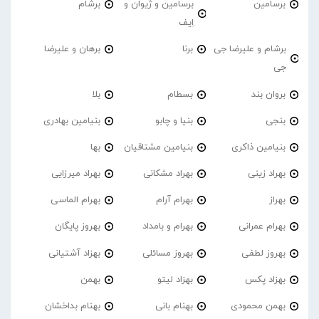
برسامین
برسامین و ژیوان و
برشام
اِیف
برشام و علیرضا جی
برنا
برهان و علیرضا
جی
بروان بند
بسطام
بلا
بنجی
بنیا و چابو
بنیامین بهادری
بنیامین ذاکری
بنیامین مشتاقیان
بها
بهراد زینی
بهراد مشکانی
بهراد میرزایی
بهراز
بهرام آرام
بهرام الماسی
بهرام عمرانی
بهرام و بامداد
بهروز پایگان
بهروز لطفی
بهروز مسائلی
بهزاد آشتیانی
بهزاد پکس
بهزاد لیتو
بهمن
بهمن محمودی
بهنام بانی
بهنام بداخشان