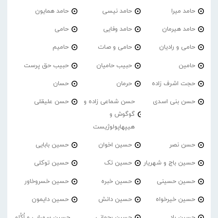
حامد میرا
حامد نیسی
حامد همایون
حامد هیرمان
حامد وفایی
حامی
حامی و رادیان
حامی و صات
حامیم
حامین
حبیب حامیان
حبیب حق پرست
حجت اشرف زاده
حرمان
حسان
حسن بنی اسدی
حسن شماعی زاده و
حسن علیقلی
گوگوش و
هیپهاپولوژیست
حسن نصر
حسین اخوان
حسین بابایی
حسین باج و شهریار
حسین تک
حسین توکلی
حسین حسینی
حسین خبره
حسین خسروخاور
حسین خیرخواه
حسین دانش
حسین دایمون
حسین راد
حسین رحمانی
حسین سهرابی و اُکُلو