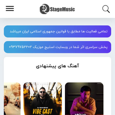
تمامی فعالیت ها مطابق با قوانین جمهوری اسلامی ایران میباشد
پخش سراسری اثر شما در وبسایت استیج موزیک 09379752202
آهنگ های پیشنهادی