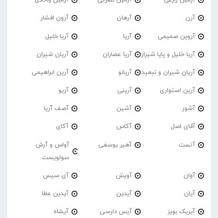
آرمین زارعی
آرمین نصرتی
آرمین واحدی
آرن
آرهان
آرون افشار
آروین صمیمی
آریا
آریا خلیل
آریا خلیل و پاپا شیراز
آریا عصاران
آریان شیران
آریان شیران و تبعید
آریانو
آرین ابراهیمی
آرین استواری
آرینی
آریو
آشور
آشین
آصف آریا
آقای اصل
آکاس
آکای
آنست
آهیر یوسفی
آواس و آرش
سولویست
آوان
آویش
آی سیس
آیان
آیدین
آیدین عطا
آیریک بویز
آیس دارسی
آیشاه