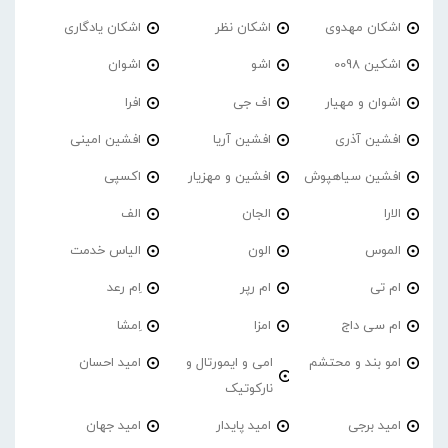
اشکان مهدوی
اشکان نظر
اشکان یادگاری
اشکین 0098
اشو
اشوان
اشوان و مهیار
اف جی
افرا
افشین آذری
افشین آریا
افشین امینی
افشین سیاهپوش
افشین و مهزیار
اکسپی
الارا
الجان
الف
الموس
الون
الیاس خدمت
ام تی
ام رپر
اِم رعد
ام سی داج
امزا
اِمشا
امو بند و محتشم
امی و ایمورتال و
امید احسان
نارکوتیک
امید برجی
امید پایدار
امید جهان