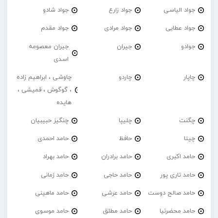
جواد الیاسی
جواد زارع
جواد شادو
جواد عطایی
جواد مرادی
جواد مقدم
جوادو
جیران
جیران معصومه
اسدی
چاپار
چاردو
چاوشی ، ابراهیم زاده
، گوگوش ، قمیشی ،
هایده
چگنت
چلیپا
چنگیز حبیبیان
چیتا
حافظ
حامد احمدی
حامد اکبری
حامد برادران
حامد بهراد
حامد تاری پور
حامد حاجی
حامد زمانی
حامد صالح دوست
حامد عرشی
حامد ماهینی
حامد محضرنیا
حامد مطلق
حامد موسوی