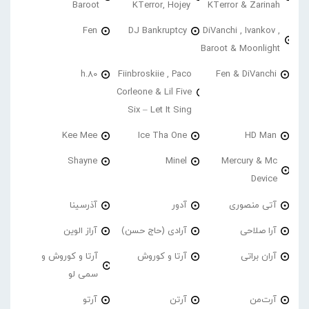
Baroot
KTerror, Hojey
KTerror & Zarinah
Fen
DJ Bankruptcy
DiVanchi , Ivankov ,
Baroot & Moonlight
h.80
Fiinbroskiie , Paco
Fen & DiVanchi
Corleone & Lil Five
Six – Let It Sing
Kee Mee
Ice Tha One
HD Man
Shayne
Minel
Mercury & Mc
Device
آتی منصوری
آدور
آذرسینا
آرا صلاحی
آرادی (حاج حسن)
آراز الوین
آران براتی
آرتا و کوروش
آرتا و کوروش و
سمی لو
آرت‌من
آرتن
آرتو