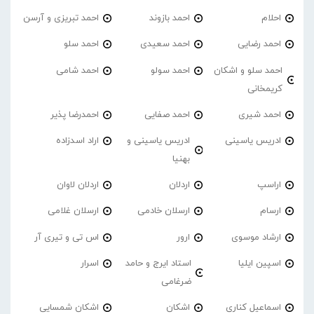
احلام
احمد بازوند
احمد تبریزی و آرسن
احمد‌ رضایی
احمد سعیدی
احمد سلو
احمد سلو و اشکان
احمد سولو
احمد شامی
کریمخانی
احمد شیری
احمد صفایی
احمدرضا پذیر
ادریس یاسینی
ادریس یاسینی و
اراد اسدزاده
بهنیا
اراسپ
اردلان
اردلان لاوان
ارسام
ارسلان خادمی
ارسلان غلامی
ارشاد موسوی
ارور
اس تی و تیری آر
اسپین ایلیا
استاد ایرج و حامد
اسرار
ضرغامی
اسماعیل کناری
اشکان
اشکان شمسایی