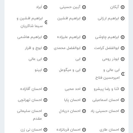
آیکان
آیین حسینی
اَبراد
ابراهیم ارزانی
ابراهیم افشین
ابراهیم افشین و
سیما شاکریان
ابراهیم چاوشی
ابراهیم علیزاده
ابراهیم هاشمی
ابوالفضل کرامت
ابوالفضل محمدی
ابوچ و اقرار
ابوذر روحی
ابی
ابی عالی
ابی عالی و
ابی و میگوعل
ابینو
امیرحسین فلاح
اثنا و رضا پیشرو
احد محبی
احسان آقازاده
احسان اسماعیلی
احسان پایا
احسان تهرانچی
احسان حسینی راد
احسان دریادل
احسان سلیمانی
مقدم
احسان طاری
احسان قربانزاده
احسان نی زن