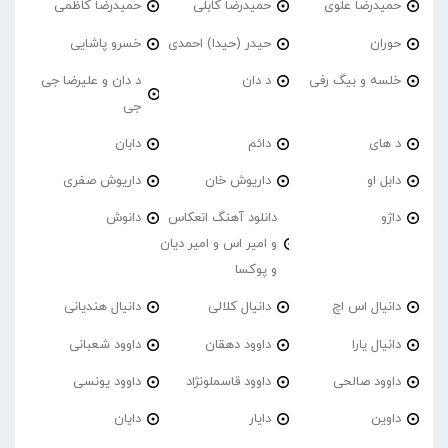
حمیدرضا علوی
حمیدرضا کابلی
حمیدرضا کاظمی
حوران
حیدر (حیدا) احمدی
خسرو پاشایی
خلسه و بیگ رفی
د دان
د دان و علیرضا جی
جی
د های
دائم
دابان
دابل او
داریوش خان
داریوش صفری
داژو
دانلود آهنگ انعکاس
دانوش
و امیر اس و امیر دیان
و پوکسا
دانیال اس اچ
دانیال کلالی
دانیال هندیانی
دانیال یارا
داوود دهقان
داوود شعبانی
داوود صالحی
داوود قاسملونژاد
داوود یونسی
داوین
دایار
دایان