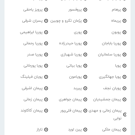
پرهام
پروفسور
پرویز یاحقی
پریماه
پژمان تکرو و چوبین
پسران شرقی
پوبون
پوری
پوریا ابراهیمی
پوریا باباجان
پوریا حیدرزاده
پوریا رحمانی
پوریا سلمانیان
پوریا شهبازی
پوریا صدر
پویا
پویا بیاتی
پویا پورخانی
پویا جهانگیری
پویامون
پویان فیلینگ
پویان نجف
پیربد
پیمان اشرفی
پیمان جمشیدیان
پیمان جواهری
پیمان زمانی
پیمان زمانی و مهدی
پیمان قلی‌پور
پیمان کاکاوند
نوابی
پیمان ملکی
پین لورد
تاراز