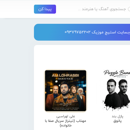
استیج موزیک 09379752202
پازل بند
علی لهراسبی
پاتوق
مهتاب (تیتراژ سریال صفا با
خانواده)