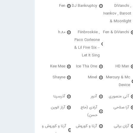
Fen
DJ Bankruptcy
DiVanchi ,
Ivankov , Baroot
& Moonlight
h.80
Fiinbroskiie ,
Fen & DiVanchi
Paco Corleone
& Lil Five Six –
Let It Sing
Kee Mee
Ice Tha One
HD Man
Shayne
Minel
Mercury & Mc
Device
آتی منصوری
آدور
آذرسینا
آرا صلاحی
آرادی (حاج
آراز الوین
حسن)
آران براتی
آرتا و کوروش
آرتا و کوروش و