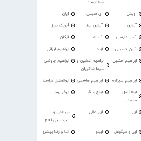
سولویست
آویش
آی سیس
آیان
آیدین
آیدین عطا
آیریک بویز
آیس دارسی
آیشاه
آیکان
آیین حسینی
اَبراد
ابراهیم ارزانی
ابراهیم افشین
ابراهیم افشین و
ابراهیم چاوشی
سیما شاکریان
ابراهیم علیزاده
ابراهیم هاشمی
ابوالفضل کرامت
ابوالفضل
ابوچ و اقرار
ابوذر روحی
محمدی
ابی
ابی عالی
ابی عالی و
امیرحسین فلاح
ابی و میگوعل
ابینو
اثنا و رضا پیشرو