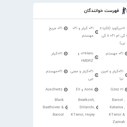
فهرست خوانندگان
۰۱۱ریکورد (الکیا x
۰۲۱ کیلر و ۰۲۱
۰۲۱ مریخ
کی ام ۰۲۱ x کی
مهستم
بی)
۰۲۱ مهستم
021Hero و
021کیلر
2MDRZ
۰۲۱کیلر و امین
۰۲۱کیلر و مصی
۰۲۱مهستم
نیا
جی
21 Gzez
Aone و E7
Auschwitz
Black
Beatkosh,
Baroot ,
Baethoven &
DiVanchi,
Katarina ,
Baroot
KTerror, Hojey
KTerror &
Zarinah