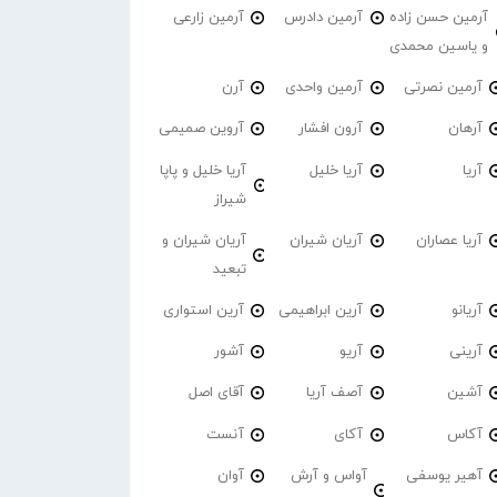
آرمین حسن زاده
آرمین دادرس
آرمین زارعی
و یاسین محمدی
آرمین نصرتی
آرمین واحدی
آرن
آرهان
آرون افشار
آروین صمیمی
آریا
آریا خلیل
آریا خلیل و پاپا
شیراز
آریا عصاران
آریان شیران
آریان شیران و
تبعید
آریانو
آرین ابراهیمی
آرین استواری
آرینی
آریو
آشور
آشین
آصف آریا
آقای اصل
آکاس
آکای
آنست
آهیر یوسفی
آواس و آرش
آوان