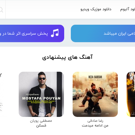
لود آلبوم
دانلود موزیک ویدیو
می ایران میباشد
پخش سراسری اثر شما در وبسایت 
آهنگ های پیشنهادی
رضا صادقی
مصطفی پویان
من ادامه میدمت
مُسکن