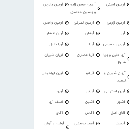
آرمین امینی
آرمین حسن زاده
آرمین دادرس
و یاسین محمدی
آرمین زارعی
آرمین نصرتی
آرمین واحدی
آرن
آرهان
آرون افشار
آروین صمیمی
آریا
آریا خلیل
آریا خلیل و پاپا
آریا عصاران
آریان شیران
شیراز
آریان شیران و
آریانو
آرین ابراهیمی
تبعید
آرین استواری
آرینی
آریو
آشور
آشین
آصف آریا
آقای اصل
آکاس
آکای
آنست
آهیر یوسفی
آواس و آرش