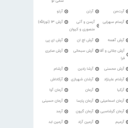
سمی لو
آرت‌من
آرتن
آرتو
آرسام سهرابی
آرسن و آتی
آرش 13 (نورالله)
منصوری و کیوان
آرش آهمه
آرش اچ ان
آرش ای پی
آرش جلالی و آقا
آرش سبحانی
آرش صابری
فرا
آرش محسنی
آرشا رادین
آرشام
آرشام علینژاد
آرشان شهبازی
آرکاداش
آرکیا
آرمان
آرمان آوا
آرمان اسماعیلی
آرمان پارسا
آرمان حسینی
آرمان گرشاسبی
آرمان گیون
آرمد
آرمیم
آرمین آراد
آرمین ابد