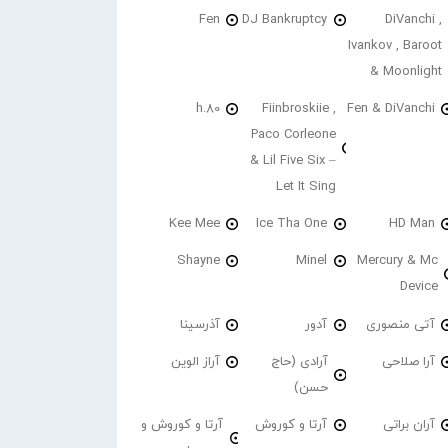
Fen
DJ Bankruptcy
DiVanchi ,
Ivankov , Baroot
& Moonlight
h.80
Fiinbroskiie ,
Fen & DiVanchi
Paco Corleone
& Lil Five Six –
Let It Sing
Kee Mee
Ice Tha One
HD Man
Shayne
Minel
Mercury & Mc
Device
آتی منصوری
آدور
آذرسینا
آرا صلاحی
آرادی (حاج
آراز الوین
حسن)
آران براتی
آرتا و کوروش
آرتا و کوروش و