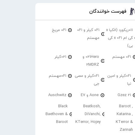
فهرست خوانندگان
۰۱۱ریکورد (الکیا x
۰۲۱ کیلر و ۰۲۱
۰۲۱ مریخ
کی ام ۰۲۱ x کی
مهستم
بی)
۰۲۱ مهستم
021Hero و
021کیلر
2MDRZ
۰۲۱کیلر و امین
۰۲۱کیلر و مصی
۰۲۱مهستم
نیا
جی
21 Gzez
Aone و E7
Auschwitz
Black
Beatkosh,
Baroot ,
Baethoven &
DiVanchi,
Katarina ,
Baroot
KTerror, Hojey
KTerror &
Zarinah