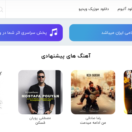
لود آلبوم
دانلود موزیک ویدیو
می ایران میباشد
پخش سراسری اثر شما در وبسایت 
آهنگ های پیشنهادی
رضا صادقی
مصطفی پویان
من ادامه میدمت
مُسکن