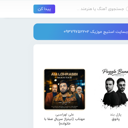
استیج موزیک 09379752202
پازل بند
علی لهراسبی
پاتوق
مهتاب (تیتراژ سریال صفا با
خانواده)