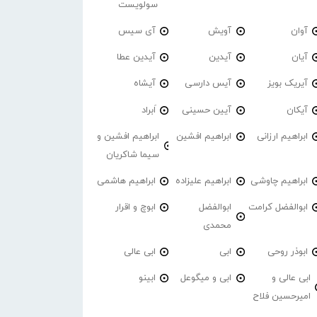
سولویست
آوان
آویش
آی سیس
آیان
آیدین
آیدین عطا
آیریک بویز
آیس دارسی
آیشاه
آیکان
آیین حسینی
اَبراد
ابراهیم ارزانی
ابراهیم افشین
ابراهیم افشین و
سیما شاکریان
ابراهیم چاوشی
ابراهیم علیزاده
ابراهیم هاشمی
ابوالفضل کرامت
ابوالفضل
ابوچ و اقرار
محمدی
ابوذر روحی
ابی
ابی عالی
ابی عالی و
ابی و میگوعل
ابینو
امیرحسین فلاح