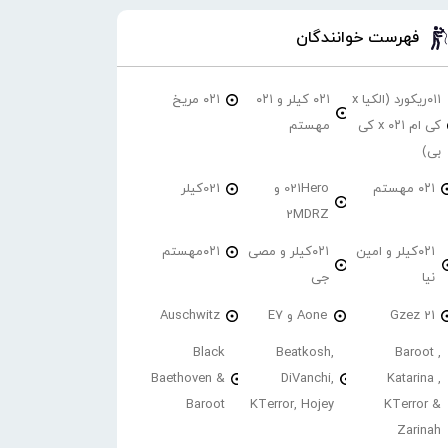
فهرست خوانندگان
۰۱۱ریکورد (الکیا x
۰۲۱ کیلر و ۰۲۱
۰۲۱ مریخ
کی ام ۰۲۱ x کی
مهستم
بی)
۰۲۱ مهستم
021Hero و
021کیلر
2MDRZ
۰۲۱کیلر و امین
۰۲۱کیلر و مصی
۰۲۱مهستم
نیا
جی
21 Gzez
Aone و E7
Auschwitz
Black
Beatkosh,
Baroot ,
Baethoven &
DiVanchi,
Katarina ,
Baroot
KTerror, Hojey
KTerror &
Zarinah