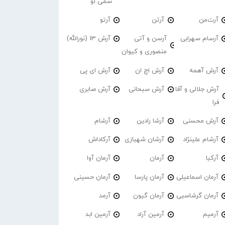
سمی لو
آرت‌من
آرتن
آرتو
آرسام سهرابی
آرسن و آتی
آرش 13 (نورالله)
منصوری و کیوان
آرش آهمه
آرش اچ ان
آرش ای پی
آرش جلالی و آقا
آرش سبحانی
آرش صابری
فرا
آرش محسنی
آرشا رادین
آرشام
آرشام علینژاد
آرشان شهبازی
آرکاداش
آرکیا
آرمان
آرمان آوا
آرمان اسماعیلی
آرمان پارسا
آرمان حسینی
آرمان گرشاسبی
آرمان گیون
آرمد
آرمیم
آرمین آراد
آرمین ابد