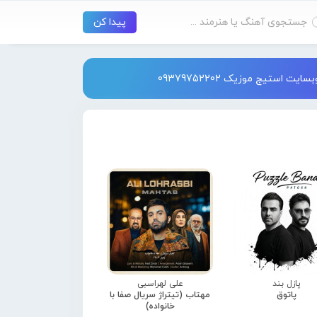
استیج موزیک 09379752202
پازل بند
علی لهراسبی
پاتوق
مهتاب (تیتراژ سریال صفا با
خانواده)