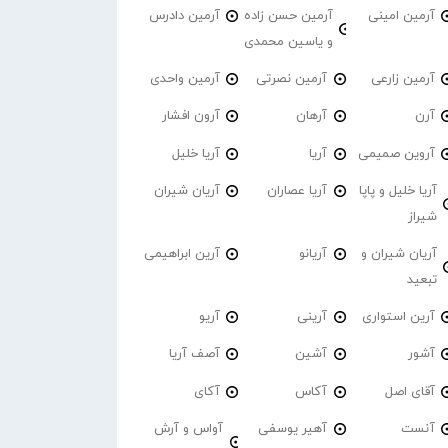
آرمین امینی
آرمین حسن زاده
آرمین دادرس
و یاسین محمدی
آرمین زارعی
آرمین نصرتی
آرمین واحدی
آرن
آرهان
آرون افشار
آروین صمیمی
آریا
آریا خلیل
آریا خلیل و پاپا
آریا عصاران
آریان شیران
شیراز
آریان شیران و
آریانو
آرین ابراهیمی
تبعید
آرین استواری
آرینی
آریو
آشور
آشین
آصف آریا
آقای اصل
آکاس
آکای
آنست
آهیر یوسفی
آواس و آرش