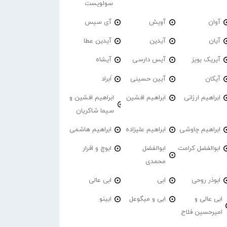
سولویست
آوان
آویش
آی سیس
آیان
آیدین
آیدین عطا
آیریک بویز
آیس دارسی
آیشاه
آیکان
آیین حسینی
اَبراد
ابراهیم ارزانی
ابراهیم افشین
ابراهیم افشین و
سیما شاکریان
ابراهیم چاوشی
ابراهیم علیزاده
ابراهیم هاشمی
ابوالفضل کرامت
ابوالفضل
ابوچ و اقرار
محمدی
ابوذر روحی
ابی
ابی عالی
ابی عالی و
ابی و میگوعل
ابینو
امیرحسین فلاح