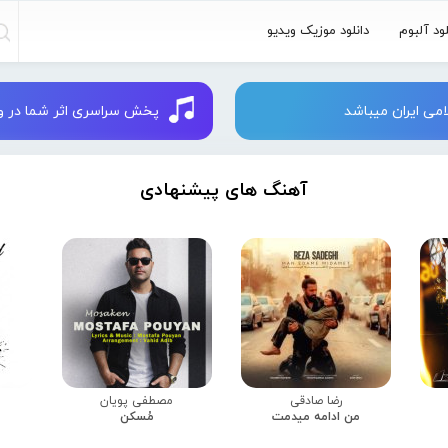
لود آلبوم
دانلود موزیک ویدیو
می ایران میباشد
پخش سراسری اثر شما در وبسایت 
آهنگ های پیشنهادی
رضا صادقی
مصطفی پویان
من ادامه میدمت
مُسکن