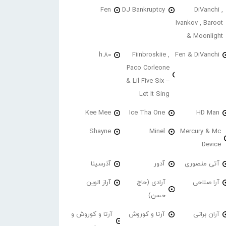
Fen
DJ Bankruptcy
DiVanchi ,
Ivankov , Baroot
& Moonlight
h.80
Fiinbroskiie ,
Fen & DiVanchi
Paco Corleone
& Lil Five Six –
Let It Sing
Kee Mee
Ice Tha One
HD Man
Shayne
Minel
Mercury & Mc
Device
آتی منصوری
آدور
آذرسینا
آرا صلاحی
آرادی (حاج
آراز الوین
حسن)
آران براتی
آرتا و کوروش
آرتا و کوروش و