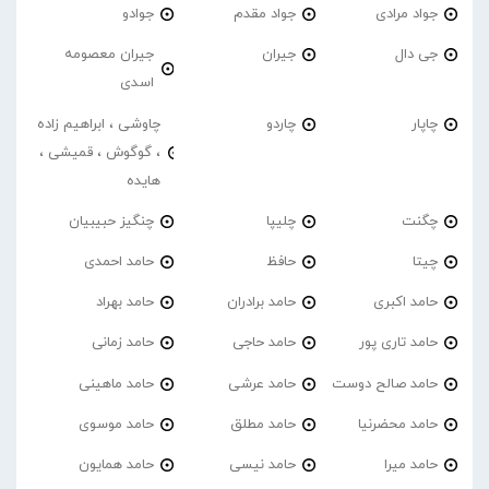
جواد مرادی
جواد مقدم
جوادو
جی دال
جیران
جیران معصومه
اسدی
چاپار
چاردو
چاوشی ، ابراهیم زاده
، گوگوش ، قمیشی ،
هایده
چگنت
چلیپا
چنگیز حبیبیان
چیتا
حافظ
حامد احمدی
حامد اکبری
حامد برادران
حامد بهراد
حامد تاری پور
حامد حاجی
حامد زمانی
حامد صالح دوست
حامد عرشی
حامد ماهینی
حامد محضرنیا
حامد مطلق
حامد موسوی
حامد میرا
حامد نیسی
حامد همایون