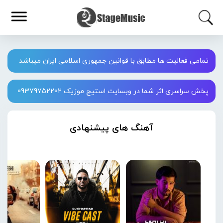
تمامی فعالیت ها مطابق با قوانین جمهوری اسلامی ایران میباشد
پخش سراسری اثر شما در وبسایت استیج موزیک 09379752202
آهنگ های پیشنهادی