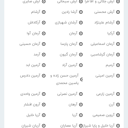
آرش جلالی و آقا فرا
آرش سبحانی
آرش صابری
آرش محسنی
آرشا رادین
آرشام
آرشام علینژاد
آرشان شهبازی
آرکاداش
آرکیا
آرمان
آرمان آوا
آرمان اسماعیلی
آرمان پارسا
آرمان حسینی
آرمان گرشاسبی
آرمان گیون
آرمد
آرمیم
آرمین آراد
آرمین ابد
آرمین امینی
آرمین حسن زاده و
آرمین دادرس
یاسین محمدی
آرمین زارعی
آرمین نصرتی
آرمین واحدی
آرن
آرهان
آرون افشار
آروین صمیمی
آریا
آریا خلیل
آریا خلیل و پاپا شیراز
آریا عصاران
آریان شیران