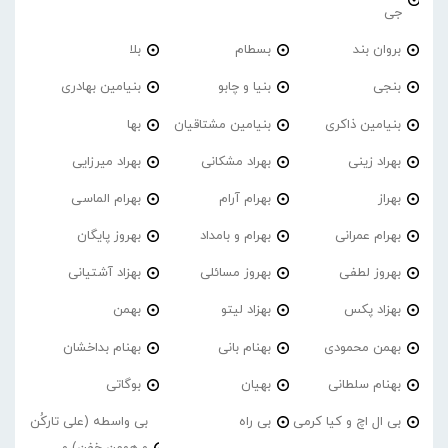
جی
بروان بند
بسطام
بلا
بنجی
بنیا و چابو
بنیامین بهادری
بنیامین ذاکری
بنیامین مشتاقیان
بها
بهراد زینی
بهراد مشکانی
بهراد میرزایی
بهراز
بهرام آرام
بهرام الماسی
بهرام عمرانی
بهرام و بامداد
بهروز پایگان
بهروز لطفی
بهروز مسائلی
بهزاد آشتیانی
بهزاد پکس
بهزاد لیتو
بهمن
بهمن محمودی
بهنام بانی
بهنام بداخشان
بهنام سلطانی
بهیان
بوگاتی
بی ال اچ و کیا کرمی
بی راه
بی واسطه (علی تارکُن