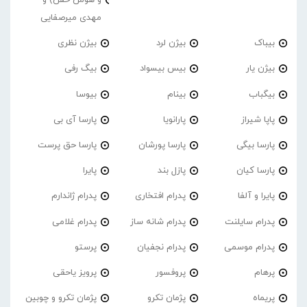
و هومن خفن) و
مهدی میرصفایی
بیباک
بیژن لرد
بیژن نظری
بیژن یار
بیس بیسواد
بیگ رفی
بیگباب
بینام
بیوسا
پاپا شیراز
پارانویا
پارسا آی بی
پارسا بیگی
پارسا پورشان
پارسا حق پرست
پارسا کیان
پازل بند
پایرا
پایرا و آلفا
پدرام افتخاری
پدرام ژاندارم
پدرام‌ سایلنت
پدرام شانه ساز
پدرام غلامی
پدرام موسمی
پدرام نجفیان
پرستو
پرهام
پروفسور
پرویز یاحقی
پریماه
پژمان تکرو
پژمان تکرو و چوبین