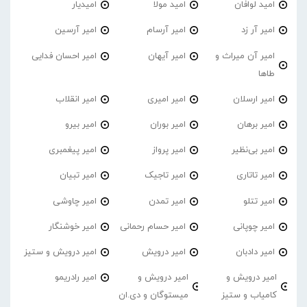
امید لوافان
امید مولا
امیدیار
امیر آر زد
امیر آرسام
امیر آرسین
امیر آن میراث و
امیر آیهان
امیر احسان فدایی
طاها
امیر ارسلان
امیر امیری
امیر انقلاب
امیر برهان
امیر‌ بوران
امیر بیرو
امیر بی‌نظیر
امیر پرواز
امیر پیغمبری
امیر تاتاری
امیر تاجیک
امیر تبیان
امیر تتلو
امیر تمدن
امیر چاوشی
امیر چوپانی
امیر حسام رحمانی
امیر خوشنگار
امیر دادبان
امیر درویش
امیر درویش و ستیز
امیر درویش و
امیر درویش و
امیر رادریمو
کامیاب و ستیز
میستوگان و دی.ان