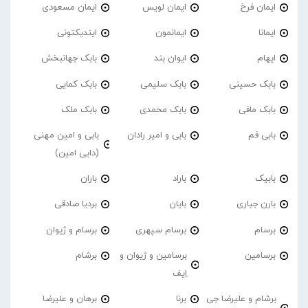
ایمان فرخ
ایمان لویس
ایمان مسعودی
ایمانا
ایمانمون
ایندیکتونی
ایهام
ایوان بند
بابک جهانبخش
بابک حسینی
بابک سلیمی
بابک کمایی
بابک مافی
بابک محمدی
بابک ملک
بابی فم
بابی و امیر رادان
بابی و امین مهنی
(دایی امین)
بابیک
باراد
باران
بارن جباری
بایان
بردیا صادقی
برسام
برسام سپهری
برسام و ژیوان
برسامین
برسامین و ژیوان و
برشام
اِیف
برشام و علیرضا جی
برنا
برهان و علیرضا