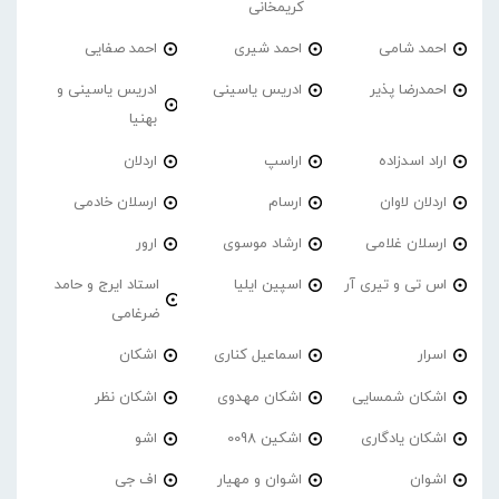
کریمخانی
احمد شامی
احمد شیری
احمد صفایی
احمدرضا پذیر
ادریس یاسینی
ادریس یاسینی و
بهنیا
اراد اسدزاده
اراسپ
اردلان
اردلان لاوان
ارسام
ارسلان خادمی
ارسلان غلامی
ارشاد موسوی
ارور
اس تی و تیری آر
اسپین ایلیا
استاد ایرج و حامد
ضرغامی
اسرار
اسماعیل کناری
اشکان
اشکان شمسایی
اشکان مهدوی
اشکان نظر
اشکان یادگاری
اشکین 0098
اشو
اشوان
اشوان و مهیار
اف جی