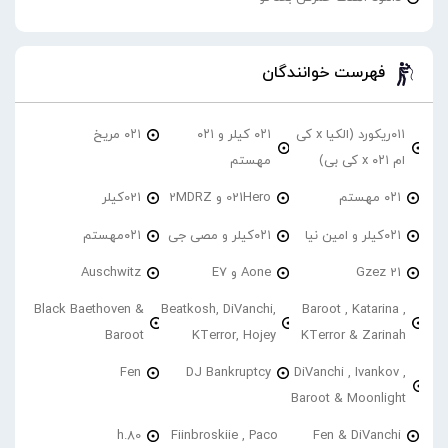
فهرست خوانندگان
۰۱۱ریکورد (الکیا x کی
۰۲۱ کیلر و ۰۲۱
۰۲۱ مریخ
ام ۰۲۱ x کی بی)
مهستم
۰۲۱ مهستم
021Hero و 2MDRZ
021کیلر
۰۲۱کیلر و امین نیا
۰۲۱کیلر و مصی جی
۰۲۱مهستم
21 Gzez
Aone و E7
Auschwitz
Black Baethoven &
Beatkosh, DiVanchi,
Baroot , Katarina ,
Baroot
KTerror, Hojey
KTerror & Zarinah
Fen
DJ Bankruptcy
DiVanchi , Ivankov ,
Baroot & Moonlight
h.80
Fiinbroskiie , Paco
Fen & DiVanchi