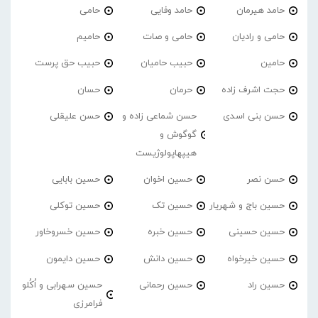
حامد هیرمان
حامد وفایی
حامی
حامی و رادیان
حامی و صات
حامیم
حامین
حبیب حامیان
حبیب حق پرست
حجت اشرف زاده
حرمان
حسان
حسن بنی اسدی
حسن شماعی زاده و
حسن علیقلی
گوگوش و
هیپهاپولوژیست
حسن نصر
حسین اخوان
حسین بابایی
حسین باج و شهریار
حسین تک
حسین توکلی
حسین حسینی
حسین خبره
حسین خسروخاور
حسین خیرخواه
حسین دانش
حسین دایمون
حسین راد
حسین رحمانی
حسین سهرابی و اُکُلو
فرامرزی