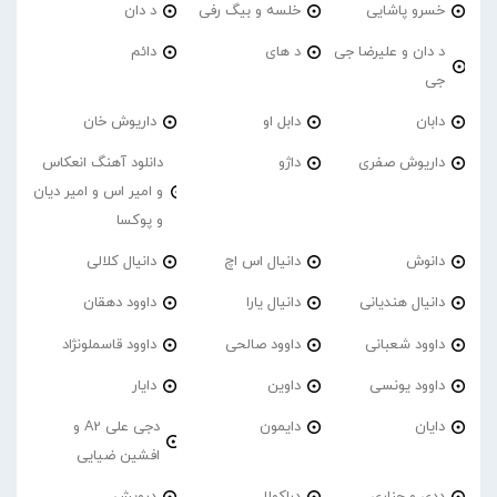
خسرو پاشایی
خلسه و بیگ رفی
د دان
د دان و علیرضا جی
د های
دائم
جی
دابان
دابل او
داریوش خان
داریوش صفری
داژو
دانلود آهنگ انعکاس
و امیر اس و امیر دیان
و پوکسا
دانوش
دانیال اس اچ
دانیال کلالی
دانیال هندیانی
دانیال یارا
داوود دهقان
داوود شعبانی
داوود صالحی
داوود قاسملونژاد
داوود یونسی
داوین
دایار
دایان
دایمون
دجی علی A2 و
افشین ضیایی