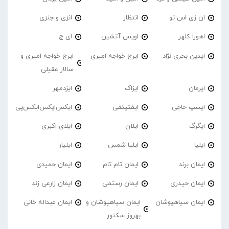
ان زی اس تو
انتظار
انزی و جنزی
اهورا کلهر
اویس آتشین
ای ج
ایدین بحری نژاد
ایرج خواجه امیری
ایرج خواجه امیری و
سالار عقیلی
ایرمان
ایزاک
ایزدمهر
ایسپ حاجی
ایفتیئفی
ایکس‌ایکس‌ایکس‌پی
ایگرگ
ایلان
ایلای اکبری
ایلیا
ایلیا شمس
ایلیار
ایمان برند
ایمان تام تام
ایمان حمیدی
ایمان حیدری
ایمان رستمی
ایمان زارعی زند
ایمان سیاهپوشان
ایمان سیاهپوشان و
ایمان عبداله خانی
بهروز سکتور