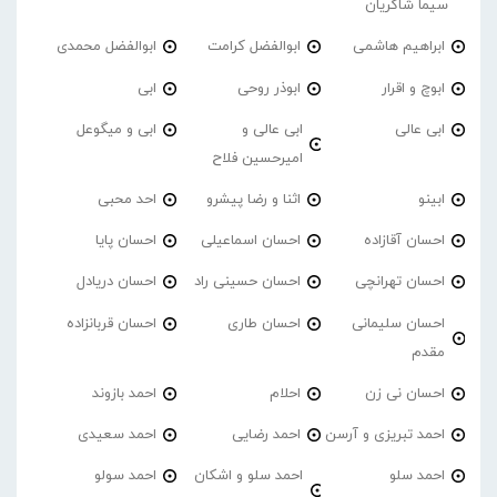
سیما شاکریان
ابراهیم هاشمی
ابوالفضل کرامت
ابوالفضل محمدی
ابوچ و اقرار
ابوذر روحی
ابی
ابی عالی
ابی عالی و
ابی و میگوعل
امیرحسین فلاح
ابینو
اثنا و رضا پیشرو
احد محبی
احسان آقازاده
احسان اسماعیلی
احسان پایا
احسان تهرانچی
احسان حسینی راد
احسان دریادل
احسان سلیمانی
احسان طاری
احسان قربانزاده
مقدم
احسان نی زن
احلام
احمد بازوند
احمد تبریزی و آرسن
احمد‌ رضایی
احمد سعیدی
احمد سلو
احمد سلو و اشکان
احمد سولو