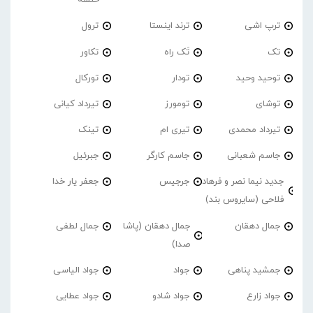
خلسه
ترپ اشی
ترند اینستا
ترول
تک
تَک راه
تکاور
توحید وحید
تودار
تورکال
توشای
تومورز
تیرداد کیانی
تیرداد محمدی
تیری ام
تینک
جاسم شعبانی
جاسم کارگر
جبرئیل
جدید نیما نصر و فرهاد
جرجیس
جعفر یار خدا
فلاحی (سایروس بند)
جمال دهقان
جمال دهقان (پاشا
جمال لطفی
صدا)
جمشید پناهی
جواد
جواد الیاسی
جواد زارع
جواد شادو
جواد عطایی