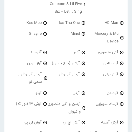
Corleone & Lil Five
Six – Let It Sing
Kee Mee
Ice Tha One
HD Man
Shayne
Minel
Mercury & Mc
Device
آتی منصوری
آدور
آذرسینا
آرا صلاحی
آرادی (حاج حسن)
آراز الوین
آران براتی
آرتا و کوروش
آرتا و کوروش و
سمی لو
آرت‌من
آرتن
آرتو
آرسام سهرابی
آرسن و آتی منصوری
آرش 13 (نورالله)
و کیوان
آرش آهمه
آرش اچ ان
آرش ای پی