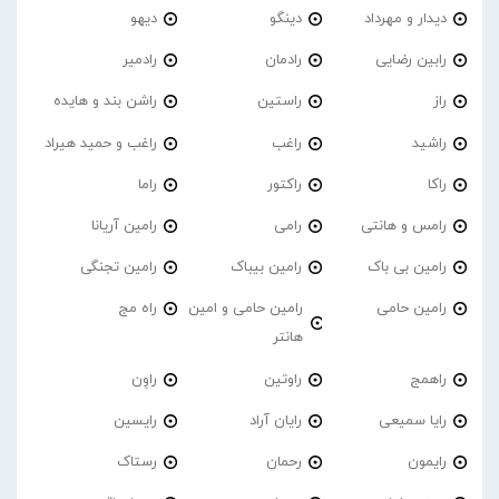
دیدار و مهرداد
دینگو
دیهو
رابین رضایی
رادمان
رادمیر
راز
راستین
راشن بند و هایده
راشید
راغب
راغب و حمید هیراد
راکا
راکتور
راما
رامس و هانتی
رامی
رامین آریانا
رامین بی باک
رامین بیباک
رامین تجنگی
رامین حامی
رامین حامی و امین
راه مج
هانتر
راهمج
راوتین
راوِن
رایا سمیعی
رایان آراد
رایسین
رایمون
رحمان
رستاک