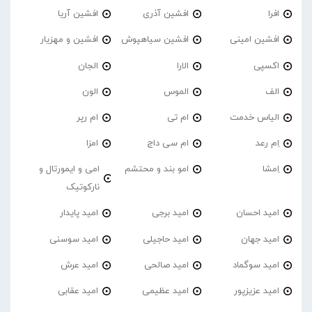
افرا
افشین آذری
افشین آریا
افشین امینی
افشین سیاهپوش
افشین و مهزیار
اکسپی
الارا
الجان
الف
الموس
الون
الیاس خدمت
ام تی
ام رپر
اِم رعد
ام سی داج
امزا
اِمشا
امو بند و محتشم
امی و ایمورتال و
نارکوتیک
امید احسان
امید برجی
امید پایدار
امید جهان
امید حاجیلی
امید سوسنی
امید سوگماد
امید صالحی
امید عرش
امید عزیزپور
امید عظیمی
امید عقابی