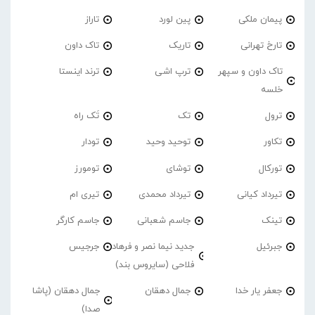
پیمان ملکی
پین لورد
تاراز
تارخ تهرانی
تاریک
تاک داون
تاک داون و سپهر
ترپ اشی
ترند اینستا
خلسه
ترول
تک
تَک راه
تکاور
توحید وحید
تودار
تورکال
توشای
تومورز
تیرداد کیانی
تیرداد محمدی
تیری ام
تینک
جاسم شعبانی
جاسم کارگر
جبرئیل
جدید نیما نصر و فرهاد
جرجیس
فلاحی (سایروس بند)
جعفر یار خدا
جمال دهقان
جمال دهقان (پاشا
صدا)