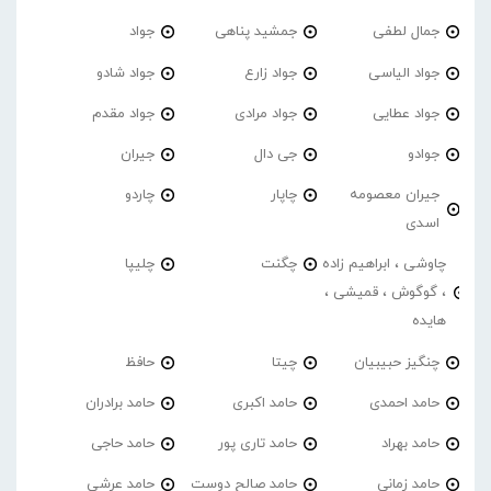
جمال لطفی
جمشید پناهی
جواد
جواد الیاسی
جواد زارع
جواد شادو
جواد عطایی
جواد مرادی
جواد مقدم
جوادو
جی دال
جیران
جیران معصومه
چاپار
چاردو
اسدی
چاوشی ، ابراهیم زاده
چگنت
چلیپا
، گوگوش ، قمیشی ،
هایده
چنگیز حبیبیان
چیتا
حافظ
حامد احمدی
حامد اکبری
حامد برادران
حامد بهراد
حامد تاری پور
حامد حاجی
حامد زمانی
حامد صالح دوست
حامد عرشی