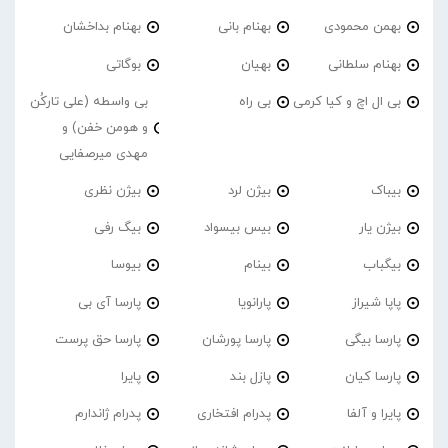
بهمن محمودی
بهنام بانی
بهنام بداخشان
بهنام سلطانی
بهیان
بوگاتی
بی ال اچ و کیا کرمی
بی راه
بی واسطه (علی تارکُن
و هومن خفن) و
مهدی میرصفایی
بیباک
بیژن لرد
بیژن نظری
بیژن یار
بیس بیسواد
بیگ رفی
بیگباب
بینام
بیوسا
پاپا شیراز
پارانویا
پارسا آی بی
پارسا بیگی
پارسا پورشان
پارسا حق پرست
پارسا کیان
پازل بند
پایرا
پایرا و آلفا
پدرام افتخاری
پدرام ژاندارم