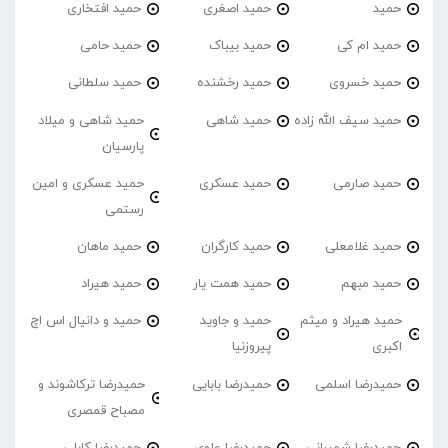
حمید
حمید اصغری
حمید افتخاری
حمید ام کی
حمید بیباک
حمید حامی
حمید خسروی
حمید رخشنده
حمید سلطانی
حمید سیف الله زاده
حمید شاهی
حمید شاهی و میلاد
پارسیان
حمید صارمی
حمید عسکری
حمید عسکری و امین
رستمی
حمید غلامعلی
حمید کارگران
حمید ماهان
حمید مبهم
حمید همت یار
حمید هیراد
حمید هیراد و میثم
حمید و جاوید
حمید و دانیال اس اچ
اکبری
پیروزنیا
حمیدرضا اسلمی
حمیدرضا بابایی
حمیدرضا ترکاشوند و
مصباح قمصری
حمیدرضا شمیرانی
حمیدرضا علوی
حمیدرضا کابلی