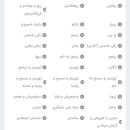
رولاین
ریفلکشن
رِیو و مونادم و
ال‌ایکس‌وی
رییل
زانکو
زانیار خسروی
زِد پی
زعیم
زکی شمس
زکی شمس (آبادی)
زمان
زمان زمانی
زیمور
زیمور به نام
زیها
ژاکان
ژوپیتر
ژوپیتر و نیسح
ژوپیتر و نیسح به
ژوپیتر و نیسح و
ژوپیتر و نیسح و
نام
پارسا
پارسا و استاد
ژیوار
ساچمیش و فراز
ساچمیش و مفسر
ساحر
سارا علی عسگری
سارن
سارن و کوروش و
ساسان
ساسان اعتمادی
آرمان میلادی