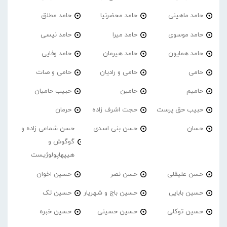
حامد ماهینی
حامد محضرنیا
حامد مطلق
حامد موسوی
حامد میرا
حامد نیسی
حامد همایون
حامد هیرمان
حامد وفایی
حامی
حامی و رادیان
حامی و صات
حامیم
حامین
حبیب حامیان
حبیب حق پرست
حجت اشرف زاده
حرمان
حسان
حسن بنی اسدی
حسن شماعی زاده و
گوگوش و
هیپهاپولوژیست
حسن علیقلی
حسن نصر
حسین اخوان
حسین بابایی
حسین باج و شهریار
حسین تک
حسین توکلی
حسین حسینی
حسین خبره