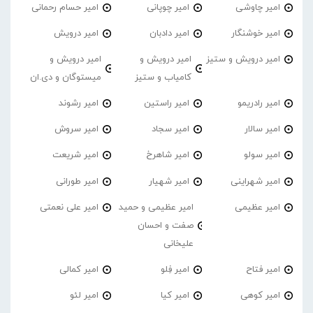
امیر چاوشی
امیر چوپانی
امیر حسام رحمانی
امیر خوشنگار
امیر دادبان
امیر درویش
امیر درویش و ستیز
امیر درویش و
امیر درویش و
کامیاب و ستیز
میستوگان و دی.ان
امیر رادریمو
امیر راستین
امیر رشوند
امیر سالار
امیر سجاد
امیر سروش
امیر سولو
امیر شاهرخ
امیر شریعت
امیر شهراینی
امیر شهیار
امیر طورانی
امیر عظیمی
امیر عظیمی و حمید
امیر علی نعمتی
صفت و احسان
علیخانی
امیر فتاح
امیر فِلو
امیر کمالی
امیر کوهی
امیر کیا
امیر لئو