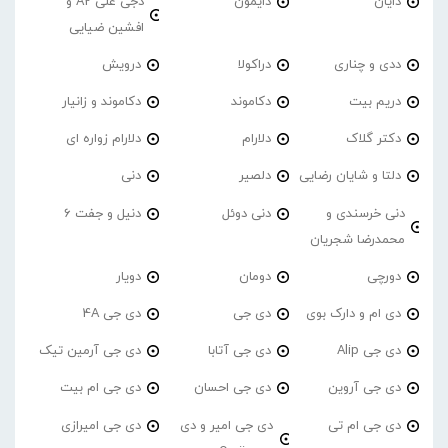
دایان
دایمون
دجی علی A2 و
افشین ضیایی
ددی و چناری
دراکولا
درویش
دریم بیت
دکاموند
دکاموند و زانیار
دکتر گلاک
دلارام
دلارام زواره ای
دلتا و شایان رضایی
دلصیر
دنی
دنی خرسندی و
دنی دوئل
دنیل و جفت 6
محمدرضا شجریان
دورچی
دومان
دویار
دی ام و دارک بوی
دی جی
دی جی 4A
دی جی Alip
دی جی آتابا
دی جی آرمین تیک
دی جی آروین
دی جی احسان
دی جی ام بیت
دی جی ام تی
دی جی امیر و دی
دی جی امیرازی