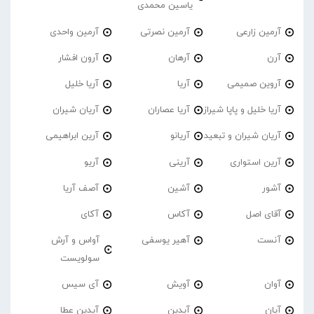
یاسین محمدی
آرمین زارعی
آرمین نصرتی
آرمین واحدی
آرن
آرهان
آرون افشار
آروین صمیمی
آریا
آریا خلیل
آریا خلیل و پاپا شیراز
آریا عصاران
آریان شیران
آریان شیران و تبعید
آریانو
آرین ابراهیمی
آرین استواری
آرینی
آریو
آشور
آشین
آصف آریا
آقای اصل
آکاس
آکای
آنست
آهیر یوسفی
آواس و آرش
سولویست
آوان
آویش
آی سیس
آیان
آیدین
آیدین عطا