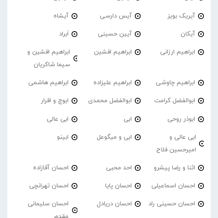
آیریک بویز
آیس دارسی
آیشاه
آیکان
آیین حسینی
اَبراد
ابراهیم ارزانی
ابراهیم افشین
ابراهیم افشین و
سیما شاکریان
ابراهیم چاوشی
ابراهیم علیزاده
ابراهیم هاشمی
ابوالفضل کرامت
ابوالفضل محمدی
ابوچ و اقرار
ابوذر روحی
ابی
ابی عالی
ابی عالی و
ابی و میگوعل
ابینو
امیرحسین فلاح
اثنا و رضا پیشرو
احد محبی
احسان آقازاده
احسان اسماعیلی
احسان پایا
احسان تهرانچی
احسان حسینی راد
احسان دریادل
احسان سلیمانی
مقدم