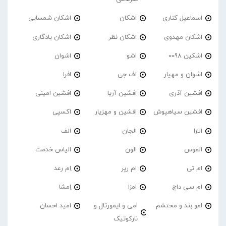
اسماعیل کناری
اشکان
اشکان شمسایی
اشکان مهدوی
اشکان نظر
اشکان یادگاری
اشکین 0098
اشو
اشوان
اشوان و مهیار
اف جی
افرا
افشین آذری
افشین آریا
افشین امینی
افشین سیاهپوش
افشین و مهزیار
اکسپی
الارا
الجان
الف
الموس
الون
الیاس خدمت
ام تی
ام رپر
اِم رعد
ام سی داج
امزا
اِمشا
امو بند و محتشم
امی و ایمورتال و
امید احسان
نارکوتیک