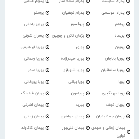
پدرام‌ سایلنت
پدرام شانه ساز
پدرام غلامی
پدرام موسمی
پدرام نجفیان
پرستو
پرهام
پروفسور
پرویز یاحقی
پریماه
پژمان تکرو و چوبین
پسران شرقی
پوبون
پوری
پوریا ابراهیمی
پوریا باباجان
پوریا حیدرزاده
پوریا رحمانی
پوریا سلمانیان
پوریا شهبازی
پوریا صدر
پویا
پویا بیاتی
پویا پورخانی
پویا جهانگیری
پویامون
پویان فیلینگ
پویان نجف
پیربد
پیمان اشرفی
پیمان جمشیدیان
پیمان جواهری
پیمان زمانی
پیمان زمانی و مهدی
پیمان قلی‌پور
پیمان کاکاوند
نوابی