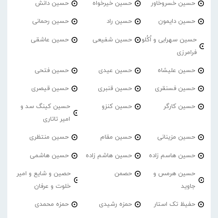
حسین خسروخاور
حسین خیرخواه
حسین دانش
حسین دایمون
حسین راد
حسین رحمانی
حسین سهرابی و اُکُلو
حسین شفیعی
حسین عاشقی
فرامرزی
حسین علیشاه
حسین عیدی
حسین فتحی
حسین فسنقری
حسین قنبری
حسین قیصری
حسین کارگر
حسین کنزو
حسین کینگ سد و
امیر تاتاری
حسین مزینانی
حسین مقام
حسین منتظری
حسین هاسم زاده
حسین هاشم زاده
حسین هاشمی
حسین هرمس و
حصمن
حصین و شایع و امیر
جاوید
خلوت و عرفان
حفیظ تک استار
حمزه رشیدی
حمزه محمدی