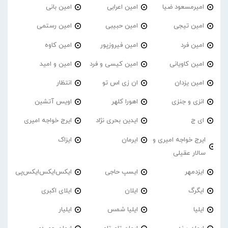
امیرمسعود ضیا
امین اعرابی
امین بانی
امین تیجی
امین حبیبی
امین رستمی
امین فرد
امین فیروزپور
امین کاوه
امین کاویانی
امین کیسی و فرد
امین و امید
امین یزدان
ان زی اس تو
انتظار
انزی و جنزی
اهورا کلهر
اویس آتشین
ای ج
ایدین بحری نژاد
ایرج خواجه امیری
ایرج خواجه امیری و
ایرمان
ایزاک
سالار عقیلی
ایزدمهر
ایسپ حاجی
ایکس‌ایکس‌ایکس‌پی
ایگرگ
ایلان
ایلای اکبری
ایلیا
ایلیا شمس
ایلیار