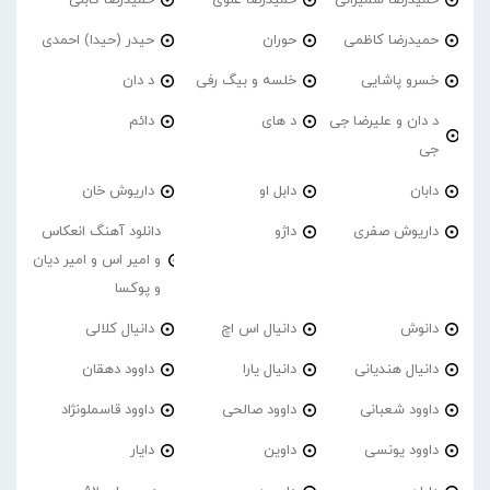
حمیدرضا کاظمی
حوران
حیدر (حیدا) احمدی
خسرو پاشایی
خلسه و بیگ رفی
د دان
د دان و علیرضا جی
د های
دائم
جی
دابان
دابل او
داریوش خان
داریوش صفری
داژو
دانلود آهنگ انعکاس
و امیر اس و امیر دیان
و پوکسا
دانوش
دانیال اس اچ
دانیال کلالی
دانیال هندیانی
دانیال یارا
داوود دهقان
داوود شعبانی
داوود صالحی
داوود قاسملونژاد
داوود یونسی
داوین
دایار