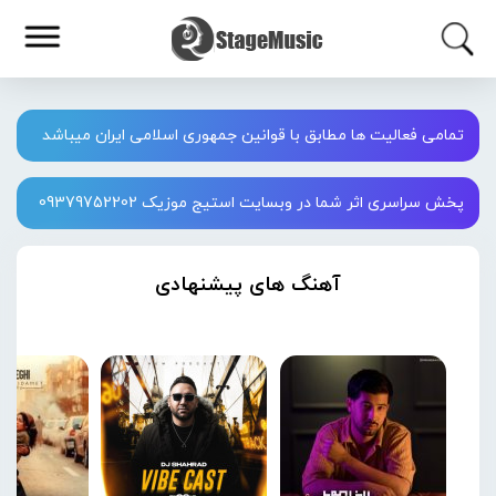
تمامی فعالیت ها مطابق با قوانین جمهوری اسلامی ایران میباشد
پخش سراسری اثر شما در وبسایت استیج موزیک 09379752202
آهنگ های پیشنهادی