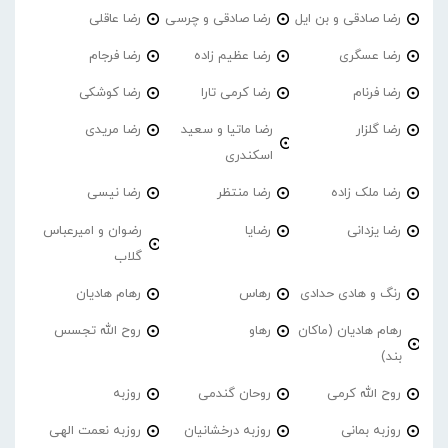
رضا صادقی و بن ایل
رضا صادقی و چرسی
رضا عاقلی
رضا عسگری
رضا عظیم زاده
رضا فرجام
رضا فرنام
رضا کرمی تارا
رضا کوشکی
رضا گلزار
رضا ماتیا و سعید
رضا مریدی
اسکندری
رضا ملک زاده
رضا منتظر
رضا نیسی
رضا یزدانی
رضایا
رضوان و امیرعباس
گلاب
رنگ و هادی حدادی
رهاس
رهام هادیان
رهام هادیان (ماکان
رهاو
روح الله تجسس
بند)
روح الله کرمی
روحان گندمی
روزبه
روزبه بمانی
روزبه درخشانیان
روزبه نعمت الهی