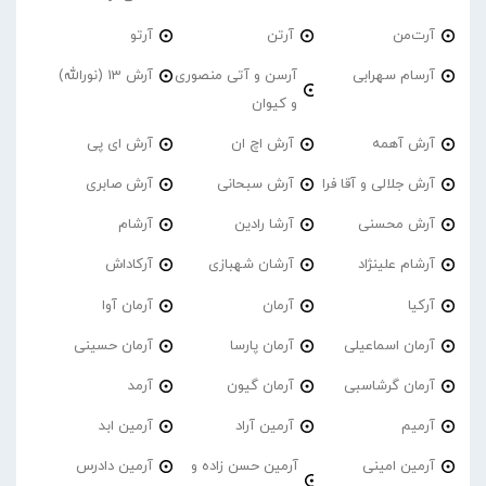
آرت‌من
آرتن
آرتو
آرسام سهرابی
آرسن و آتی منصوری
آرش 13 (نورالله)
و کیوان
آرش آهمه
آرش اچ ان
آرش ای پی
آرش جلالی و آقا فرا
آرش سبحانی
آرش صابری
آرش محسنی
آرشا رادین
آرشام
آرشام علینژاد
آرشان شهبازی
آرکاداش
آرکیا
آرمان
آرمان آوا
آرمان اسماعیلی
آرمان پارسا
آرمان حسینی
آرمان گرشاسبی
آرمان گیون
آرمد
آرمیم
آرمین آراد
آرمین ابد
آرمین امینی
آرمین حسن زاده و
آرمین دادرس