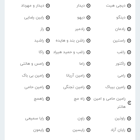
دیجی هیت
دیدار
دیدار و مهرداد
دینگو
دیهو
رابین رضایی
رادمان
رادمیر
راز
راستین
راشن بند و هایده
راشید
راغب
راغب و حمید هیراد
راکا
راکتور
راما
رامس و هانتی
رامی
رامین آریانا
رامین بی باک
رامین بیباک
رامین تجنگی
رامین حامی
رامین حامی و امین
راه مج
راهمج
هانتر
راوتین
راوِن
رایا سمیعی
رایان آراد
رایسین
رایمون