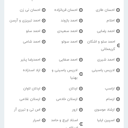
احسان طاری
احسان قربانزاده
احسان نی زن
احلام
احمد بازوند
احمد تبریزی و آرسن
احمد‌ رضایی
احمد سعیدی
احمد سلو
احمد سلو و اشکان
احمد سولو
احمد شامی
کریمخانی
احمد شیری
احمد صفایی
احمدرضا پذیر
ادریس یاسینی
ادریس یاسینی و
اراد اسدزاده
بهنیا
اراسپ
اردلان
اردلان لاوان
ارسام
ارسلان خادمی
ارسلان غلامی
ارشاد موسوی
ارور
اس تی و تیری آر
اسپین ایلیا
استاد ایرج و حامد
اسرار
ضرغامی