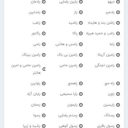
دیهو
رابین رضایی
رادمان
رادمیر
راز
راستین
راشن بند و هایده
راشید
راغب
راغب و حمید هیراد
راکا
راکتور
راما
رامس و هانتی
رامی
رامین آریانا
رامین بی باک
رامین بیباک
رامین تجنگی
رامین حامی
رامین حامی و امین
هانتر
راه مج
راهمج
راوتین
راوِن
رایا سمیعی
رایان آراد
رایسین
رایمون
رحمان
رستاک
رستم رضایی
رسوا
رسول باقری
رسول کوهی
رشید و زیپا