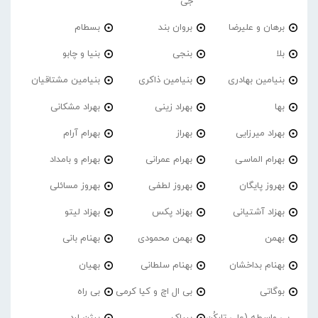
جی
برهان و علیرضا
بروان بند
بسطام
بلا
بنجی
بنیا و چابو
بنیامین بهادری
بنیامین ذاکری
بنیامین مشتاقیان
بها
بهراد زینی
بهراد مشکانی
بهراد میرزایی
بهراز
بهرام آرام
بهرام الماسی
بهرام عمرانی
بهرام و بامداد
بهروز پایگان
بهروز لطفی
بهروز مسائلی
بهزاد آشتیانی
بهزاد پکس
بهزاد لیتو
بهمن
بهمن محمودی
بهنام بانی
بهنام بداخشان
بهنام سلطانی
بهیان
بوگاتی
بی ال اچ و کیا کرمی
بی راه