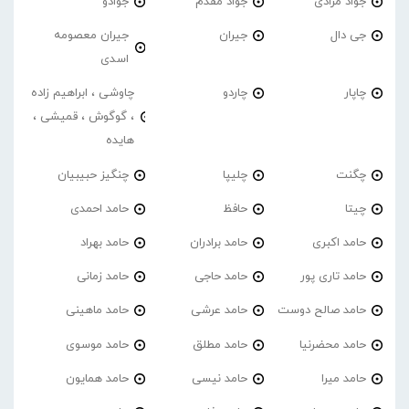
جواد مرادی
جواد مقدم
جوادو
جی دال
جیران
جیران معصومه
اسدی
چاپار
چاردو
چاوشی ، ابراهیم زاده
، گوگوش ، قمیشی ،
هایده
چگنت
چلیپا
چنگیز حبیبیان
چیتا
حافظ
حامد احمدی
حامد اکبری
حامد برادران
حامد بهراد
حامد تاری پور
حامد حاجی
حامد زمانی
حامد صالح دوست
حامد عرشی
حامد ماهینی
حامد محضرنیا
حامد مطلق
حامد موسوی
حامد میرا
حامد نیسی
حامد همایون