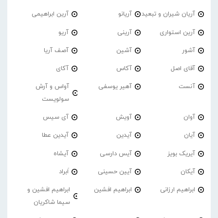
آریان شیران و تبعید
آریانو
آرین ابراهیمی
آرین استواری
آرینی
آریو
آشور
آشین
آصف آریا
آقای اصل
آکاس
آکای
آنست
آهیر یوسفی
آواس و آرش
سولویست
آوان
آویش
آی سیس
آیان
آیدین
آیدین عطا
آیریک بویز
آیس دارسی
آیشاه
آیکان
آیین حسینی
اَبراد
ابراهیم ارزانی
ابراهیم افشین
ابراهیم افشین و
سیما شاکریان