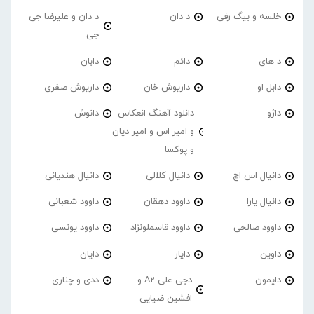
خلسه و بیگ رفی
د دان
د دان و علیرضا جی
جی
د های
دائم
دابان
دابل او
داریوش خان
داریوش صفری
داژو
دانلود آهنگ انعکاس
دانوش
و امیر اس و امیر دیان
و پوکسا
دانیال اس اچ
دانیال کلالی
دانیال هندیانی
دانیال یارا
داوود دهقان
داوود شعبانی
داوود صالحی
داوود قاسملونژاد
داوود یونسی
داوین
دایار
دایان
دایمون
دجی علی A2 و
ددی و چناری
افشین ضیایی