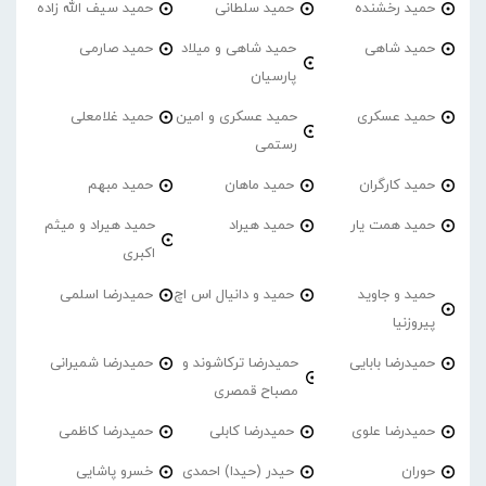
حمید رخشنده
حمید سلطانی
حمید سیف الله زاده
حمید شاهی
حمید شاهی و میلاد
حمید صارمی
پارسیان
حمید عسکری
حمید عسکری و امین
حمید غلامعلی
رستمی
حمید کارگران
حمید ماهان
حمید مبهم
حمید همت یار
حمید هیراد
حمید هیراد و میثم
اکبری
حمید و جاوید
حمید و دانیال اس اچ
حمیدرضا اسلمی
پیروزنیا
حمیدرضا بابایی
حمیدرضا ترکاشوند و
حمیدرضا شمیرانی
مصباح قمصری
حمیدرضا علوی
حمیدرضا کابلی
حمیدرضا کاظمی
حوران
حیدر (حیدا) احمدی
خسرو پاشایی