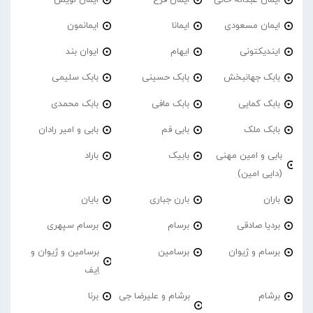
ایمان مسعودی
ایمانا
ایمانمون
ایندیکتونی
ایهام
ایوان بند
بابک جهانبخش
بابک حسینی
بابک سلیمی
بابک کمایی
بابک مافی
بابک محمدی
بابک ملک
بابی فم
بابی و امیر رادان
بابی و امین مهنی
بابیک
باراد
(دایی امین)
باران
بارن جباری
بایان
بردیا صادقی
برسام
برسام سپهری
برسام و ژیوان
برسامین
برسامین و ژیوان و
اِیف
برشام
برشام و علیرضا جی
برنا