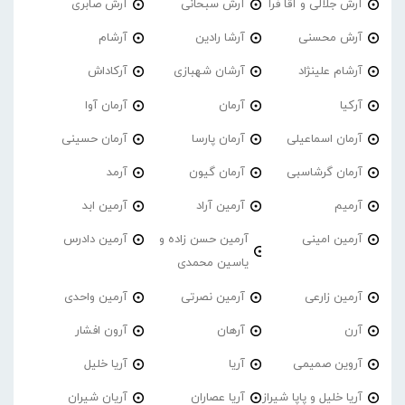
آرش جلالی و آقا فرا
آرش سبحانی
آرش صابری
آرش محسنی
آرشا رادین
آرشام
آرشام علینژاد
آرشان شهبازی
آرکاداش
آرکیا
آرمان
آرمان آوا
آرمان اسماعیلی
آرمان پارسا
آرمان حسینی
آرمان گرشاسبی
آرمان گیون
آرمد
آرمیم
آرمین آراد
آرمین ابد
آرمین امینی
آرمین حسن زاده و
آرمین دادرس
یاسین محمدی
آرمین زارعی
آرمین نصرتی
آرمین واحدی
آرن
آرهان
آرون افشار
آروین صمیمی
آریا
آریا خلیل
آریا خلیل و پاپا شیراز
آریا عصاران
آریان شیران