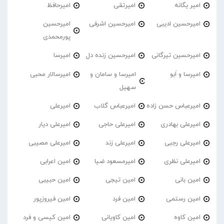
امیر یگانه
امیرتقی
امیرحافظ
امیرحسین ادیبی
امیرحسین اشرفی
امیرحسین
پورمحمدی
امیرحسین تیرگانی
امیرحسین زنده دل
امیرسا
امیرسا و اَبو
امیرسا و سامان و
امیرسالار محبی
سهیل
امیرعباس حسن زاده
امیرعباس گلاب
امیرعلی
امیرعلی بهادری
امیرعلی حاجی
امیرعلی دیار
امیرعلی رجبی
امیرعلی زند
امیرعلی مصیبی
امیرعلی نظری
امیرمسعود ضیا
امین اعرابی
امین بانی
امین تیجی
امین حبیبی
امین رستمی
امین فرد
امین فیروزپور
امین کاوه
امین کاویانی
امین کیسی و فرد