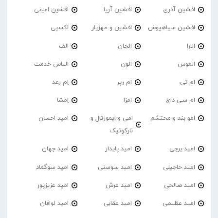
افشین آذری
افشین آریا
افشین امینی
افشین سیاهپوش
افشین و مهزیار
اکسپی
الارا
الجان
الف
الموس
الون
الیاس خدمت
ام تی
ام رپر
اِم رعد
ام سی داج
امزا
اِمشا
امو بند و محتشم
امی و ایمورتال و
امید احسان
نارکوتیک
امید برجی
امید پایدار
امید جهان
امید حاجیلی
امید سوسنی
امید سوگماد
امید صالحی
امید عرش
امید عزیزپور
امید عظیمی
امید عقابی
امید لوافان