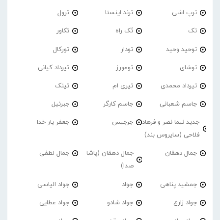
ترپ اشی
ترند اینستا
ترول
تک
تَک راه
تکاور
توحید وحید
تودار
تورکال
توشای
تومورز
تیرداد کیانی
تیرداد محمدی
تیری ام
تینک
جاسم شعبانی
جاسم کارگر
جبرئیل
جدید نیما نصر و فرهاد
جرجیس
جعفر یار خدا
فلاحی (سایروس بند)
جمال دهقان
جمال دهقان (پاشا
جمال لطفی
صدا)
جمشید پناهی
جواد
جواد الیاسی
جواد زارع
جواد شادو
جواد عطایی