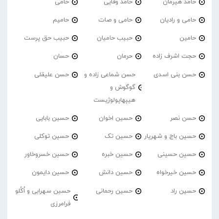
حامد هیرمان
حامد وفایی
حامی
حامی و رادیان
حامی و صات
حامیم
حامین
حبیب حامیان
حبیب حق پرست
حجت اشرف زاده
حرمان
حسان
حسن بنی اسدی
حسن شماعی زاده و
حسن علیقلی
گوگوش و
هیپهاپولوژیست
حسن نصر
حسین اخوان
حسین بابایی
حسین باج و شهریار
حسین تک
حسین توکلی
حسین حسینی
حسین خبره
حسین خسروخاور
حسین خیرخواه
حسین دانش
حسین دایمون
حسین راد
حسین رحمانی
حسین سهرابی و اُکُلو
فرامرزی