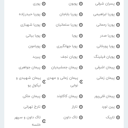
پسران شرقی
پوبون
پوری
پوریا ابراهیمی
پوریا باباجان
پوریا حیدرزاده
پوریا رحمانی
پوریا سلمانیان
پوریا شهبازی
پوریا صدر
پویا
پویا بیاتی
پویا پورخانی
پویا جهانگیری
پویامون
پویان فیلینگ
پویان نجف
پیربد
پیمان اشرفی
پیمان جمشیدیان
پیمان جواهری
پیمان زمانی
پیمان زمانی و مهدی
پیمان شهیدی و
نوابی
نیکول یو
پیمان قلی‌پور
پیمان کاکاوند
پیمان ملکی
پین لورد
تاراز
تارخ تهرانی
تاریک
تاک داون
تاک داون و سپهر
خلسه