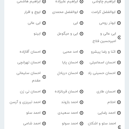
ابراهیم چاوشی
ابراهیم علیزاده
ابراهیم هاشمی
ابوالفضل کرامت
ابوالفضل محمدی
ابوچ و اقرار
ابوذر روحی
ابی
ابی عالی
ابی عالی و
ابی و میگوعل
ابینو
امیرحسین فلاح
اثنا و رضا پیشرو
احد محبی
احسان آقازاده
احسان اسماعیلی
احسان پایا
احسان تهرانچی
احسان حسینی راد
احسان دریادل
احسان سلیمانی
مقدم
احسان طاری
احسان قربانزاده
احسان نی زن
احلام
احمد بازوند
احمد تبریزی و آرسن
احمد‌ رضایی
احمد سعیدی
احمد سلو
احمد سلو و اشکان
احمد سولو
احمد شامی