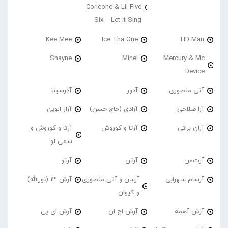
Corleone & Lil Five
Six – Let It Sing
Kee Mee
Ice Tha One
HD Man
Shayne
Minel
Mercury & Mc
Device
آتی منصوری
آدور
آذرسینا
آرا صلاحی
آرادی (حاج حسن)
آراز الوین
آران براتی
آرتا و کوروش
آرتا و کوروش و
سمی لو
آرت‌من
آرتن
آرتو
آرسام سهرابی
آرسن و آتی منصوری
آرش 13 (نورالله)
و کیوان
آرش آهمه
آرش اچ ان
آرش ای پی