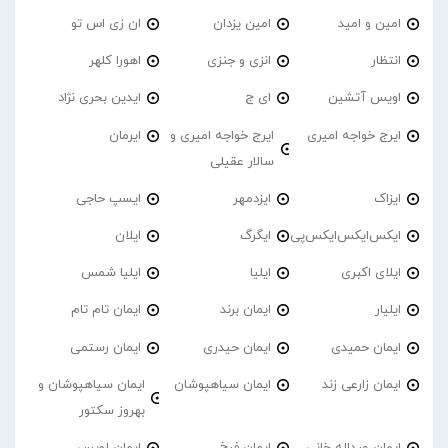
امین و امید
امین یزدان
ان زی اس تو
انتظار
انزی و جنزی
اهورا کلهر
اویس آتشین
ای ج
ایدین بحری نژاد
ایرج خواجه امیری
ایرج خواجه امیری و
ایرمان
سالار عقیلی
ایزاک
ایزدمهر
ایسپ حاجی
ایکس‌ایکس‌ایکس‌پی
ایگرگ
ایلان
ایلای اکبری
ایلیا
ایلیا شمس
ایلیار
ایمان برند
ایمان تام تام
ایمان حمیدی
ایمان حیدری
ایمان رستمی
ایمان زارعی زند
ایمان سیاهپوشان
ایمان سیاهپوشان و
بهروز سکتور
ایمان عبداله خانی
ایمان فرخ
ایمان لویس