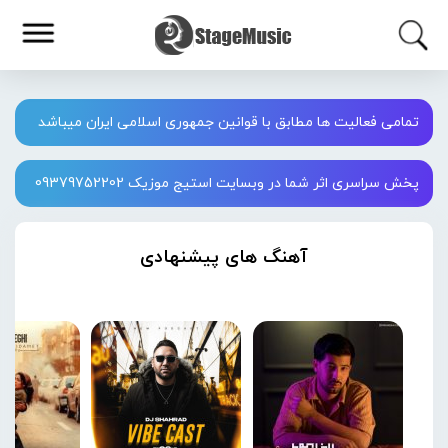
تمامی فعالیت ها مطابق با قوانین جمهوری اسلامی ایران میباشد
پخش سراسری اثر شما در وبسایت استیج موزیک 09379752202
آهنگ های پیشنهادی