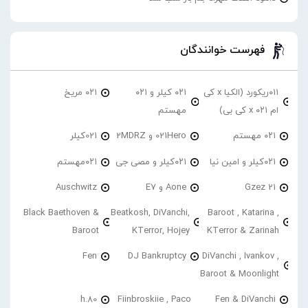
فهرست خوانندگان
۰۱۱ریکورد (الکیا x کی
۰۲۱ کیلر و ۰۲۱
۰۲۱ مریخ
ام ۰۲۱ x کی بی)
مهستم
۰۲۱ مهستم
021Hero و 2MDRZ
021کیلر
۰۲۱کیلر و امین نیا
۰۲۱کیلر و مصی جی
۰۲۱مهستم
21 Gzez
Aone و E7
Auschwitz
Black Baethoven &
Beatkosh, DiVanchi,
Baroot , Katarina ,
Baroot
KTerror, Hojey
KTerror & Zarinah
Fen
DJ Bankruptcy
DiVanchi , Ivankov ,
Baroot & Moonlight
h.80
Fiinbroskiie , Paco
Fen & DiVanchi