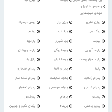
بی واسطه (علی تارکُن
بیباک
بیژن لرد
و هومن خفن) و
مهدی میرصفایی
بیژن نظری
بیژن یار
بیس بیسواد
بیگ رفی
بیگباب
بینام
بیوسا
پاپا شیراز
پارانویا
پارسا آی بی
پارسا بیگی
پارسا پورشان
پارسا حق پرست
پارسا کیان
پازل بند
پایرا
پایرا و آلفا
پدرام افتخاری
پدرام ژاندارم
پدرام‌ سایلنت
پدرام شانه ساز
پدرام غلامی
پدرام موسمی
پدرام نجفیان
پرستو
پرهام
پروفسور
پرویز یاحقی
پریماه
پژمان تکرو و چوبین