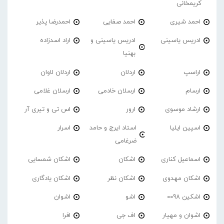
کریمخانی
احمد شیری
احمد صفایی
احمدرضا پذیر
ادریس یاسینی
ادریس یاسینی و
اراد اسدزاده
بهنیا
اراسپ
اردلان
اردلان لاوان
ارسام
ارسلان خادمی
ارسلان غلامی
ارشاد موسوی
ارور
اس تی و تیری آر
اسپین ایلیا
استاد ایرج و حامد
اسرار
ضرغامی
اسماعیل کناری
اشکان
اشکان شمسایی
اشکان مهدوی
اشکان نظر
اشکان یادگاری
اشکین 0098
اشو
اشوان
اشوان و مهیار
اف جی
افرا