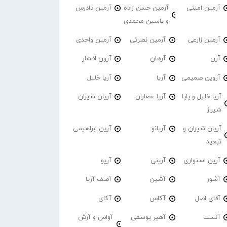
آرمین امینی
آرمین حسن زاده
آرمین دادرس
و یاسین محمدی
آرمین زارعی
آرمین نصرتی
آرمین واحدی
آرن
آرهان
آرون افشار
آروین صمیمی
آریا
آریا خلیل
آریا خلیل و پاپا
آریا عصاران
آریان شیران
شیراز
آریان شیران و
آریانو
آرین ابراهیمی
تبعید
آرین استواری
آرینی
آریو
آشور
آشین
آصف آریا
آقای اصل
آکاس
آکای
آنست
آهیر یوسفی
آواس و آرش