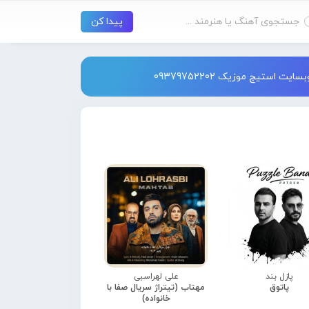
استیج موزیک 09379752202
پازل بند
علی لهراسبی
پاتوق
مهتاب (تیتراژ سریال صفا با
خانواده)