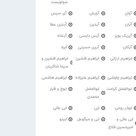
سولویست
آوان
آویش
آی سیس
آیان
آیدین
آیدین عطا
آیریک بویز
آیس دارسی
آیشاه
آیکان
آیین حسینی
اَبراد
ابراهیم ارزانی
ابراهیم افشین
ابراهیم افشین و
سیما شاکریان
ابراهیم چاوشی
ابراهیم علیزاده
ابراهیم هاشمی
ابوالفضل کرامت
ابوالفضل
ابوچ و اقرار
محمدی
ابوذر روحی
ابی
ابی عالی
ابی عالی و
ابی و میگوعل
ابینو
امیرحسین فلاح