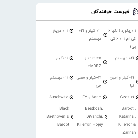
فهرست خوانندگان
۰۱۱ریکورد (الکیا x
۰۲۱ کیلر و ۰۲۱
۰۲۱ مریخ
کی ام ۰۲۱ x کی
مهستم
بی)
۰۲۱ مهستم
021Hero و
021کیلر
2MDRZ
۰۲۱کیلر و امین
۰۲۱کیلر و مصی
۰۲۱مهستم
نیا
جی
21 Gzez
Aone و E7
Auschwitz
Black
Beatkosh,
Baroot ,
Baethoven &
DiVanchi,
Katarina ,
Baroot
KTerror, Hojey
KTerror &
Zarinah