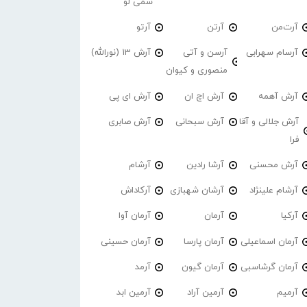
سمی لو
آرت‌من
آرتن
آرتو
آرسام سهرابی
آرسن و آتی
آرش 13 (نورالله)
منصوری و کیوان
آرش آهمه
آرش اچ ان
آرش ای پی
آرش جلالی و آقا
آرش سبحانی
آرش صابری
فرا
آرش محسنی
آرشا رادین
آرشام
آرشام علینژاد
آرشان شهبازی
آرکاداش
آرکیا
آرمان
آرمان آوا
آرمان اسماعیلی
آرمان پارسا
آرمان حسینی
آرمان گرشاسبی
آرمان گیون
آرمد
آرمیم
آرمین آراد
آرمین ابد