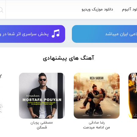
لود آلبوم
دانلود موزیک ویدیو
می ایران میباشد
پخش سراسری اثر شما در وبسایت 
آهنگ های پیشنهادی
رضا صادقی
مصطفی پویان
من ادامه میدمت
مُسکن