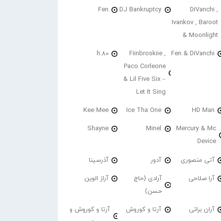
Fen
DJ Bankruptcy
DiVanchi ,
Ivankov , Baroot
& Moonlight
h.80
Fiinbroskiie ,
Fen & DiVanchi
Paco Corleone
& Lil Five Six –
Let It Sing
Kee Mee
Ice Tha One
HD Man
Shayne
Minel
Mercury & Mc
Device
آتی منصوری
آدور
آذرسینا
آرا صلاحی
آرادی (حاج
آراز الوین
حسن)
آران براتی
آرتا و کوروش
آرتا و کوروش و