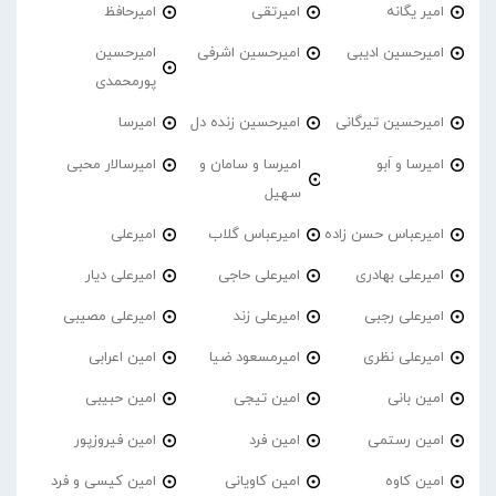
امیر یگانه
امیرتقی
امیرحافظ
امیرحسین ادیبی
امیرحسین اشرفی
امیرحسین
پورمحمدی
امیرحسین تیرگانی
امیرحسین زنده دل
امیرسا
امیرسا و اَبو
امیرسا و سامان و
امیرسالار محبی
سهیل
امیرعباس حسن زاده
امیرعباس گلاب
امیرعلی
امیرعلی بهادری
امیرعلی حاجی
امیرعلی دیار
امیرعلی رجبی
امیرعلی زند
امیرعلی مصیبی
امیرعلی نظری
امیرمسعود ضیا
امین اعرابی
امین بانی
امین تیجی
امین حبیبی
امین رستمی
امین فرد
امین فیروزپور
امین کاوه
امین کاویانی
امین کیسی و فرد