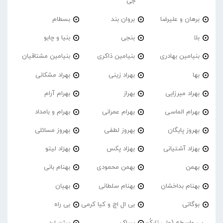
جی
برهان و علیرضا
بروان بند
بسطام
بلا
بنجی
بنیا و چابو
بنیامین بهادری
بنیامین ذاکری
بنیامین مشتاقیان
بها
بهراد زینی
بهراد مشکانی
بهراد میرزایی
بهراز
بهرام آرام
بهرام الماسی
بهرام عمرانی
بهرام و بامداد
بهروز پایگان
بهروز لطفی
بهروز مسائلی
بهزاد آشتیانی
بهزاد پکس
بهزاد لیتو
بهمن
بهمن محمودی
بهنام بانی
بهنام بداخشان
بهنام سلطانی
بهیان
بوگاتی
بی ال اچ و کیا کرمی
بی راه