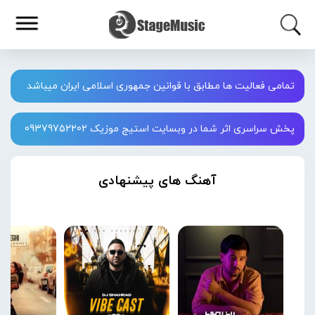
تمامی فعالیت ها مطابق با قوانین جمهوری اسلامی ایران میباشد
پخش سراسری اثر شما در وبسایت استیج موزیک 09379752202
آهنگ های پیشنهادی