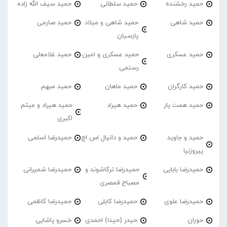
حمید رخشنده
حمید سلطانی
حمید سیف الله زاده
حمید شاهی
حمید شاهی و میلاد
حمید صارمی
پارسیان
حمید عسکری
حمید عسکری و امین
حمید غلامعلی
رستمی
حمید کارگران
حمید ماهان
حمید مبهم
حمید همت یار
حمید هیراد
حمید هیراد و میثم
اکبری
حمید و جاوید
حمید و دانیال اس اچ
حمیدرضا اسلمی
پیروزنیا
حمیدرضا بابایی
حمیدرضا ترکاشوند و
حمیدرضا شمیرانی
مصباح قمصری
حمیدرضا علوی
حمیدرضا کابلی
حمیدرضا کاظمی
حوران
حیدر (حیدا) احمدی
خسرو پاشایی