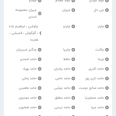
جواد مرادی
جواد مقدم
جوادو
جی دال
جیران
جیران معصومه
اسدی
چاپار
چاردو
چاوشی ، ابراهیم زاده
، گوگوش ، قمیشی ،
هایده
چگنت
چلیپا
چنگیز حبیبیان
چیتا
حافظ
حامد احمدی
حامد اکبری
حامد برادران
حامد بهراد
حامد تاری پور
حامد حاجی
حامد زمانی
حامد صالح دوست
حامد عرشی
حامد ماهینی
حامد محضرنیا
حامد مطلق
حامد موسوی
حامد میرا
حامد نیسی
حامد همایون