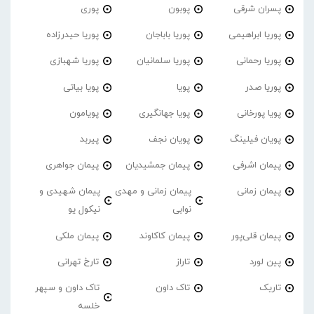
پسران شرقی
پوبون
پوری
پوریا ابراهیمی
پوریا باباجان
پوریا حیدرزاده
پوریا رحمانی
پوریا سلمانیان
پوریا شهبازی
پوریا صدر
پویا
پویا بیاتی
پویا پورخانی
پویا جهانگیری
پویامون
پویان فیلینگ
پویان نجف
پیربد
پیمان اشرفی
پیمان جمشیدیان
پیمان جواهری
پیمان زمانی
پیمان زمانی و مهدی
پیمان شهیدی و
نوابی
نیکول یو
پیمان قلی‌پور
پیمان کاکاوند
پیمان ملکی
پین لورد
تاراز
تارخ تهرانی
تاریک
تاک داون
تاک داون و سپهر
خلسه