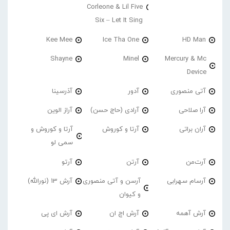
Corleone & Lil Five
Six – Let It Sing
Kee Mee
Ice Tha One
HD Man
Shayne
Minel
Mercury & Mc
Device
آتی منصوری
آدور
آذرسینا
آرا صلاحی
آرادی (حاج حسن)
آراز الوین
آران براتی
آرتا و کوروش
آرتا و کوروش و
سمی لو
آرت‌من
آرتن
آرتو
آرسام سهرابی
آرسن و آتی منصوری
آرش 13 (نورالله)
و کیوان
آرش آهمه
آرش اچ ان
آرش ای پی