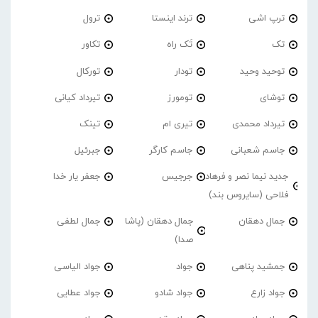
ترپ اشی
ترند اینستا
ترول
تک
تَک راه
تکاور
توحید وحید
تودار
تورکال
توشای
تومورز
تیرداد کیانی
تیرداد محمدی
تیری ام
تینک
جاسم شعبانی
جاسم کارگر
جبرئیل
جدید نیما نصر و فرهاد
جرجیس
جعفر یار خدا
فلاحی (سایروس بند)
جمال دهقان
جمال دهقان (پاشا
جمال لطفی
صدا)
جمشید پناهی
جواد
جواد الیاسی
جواد زارع
جواد شادو
جواد عطایی