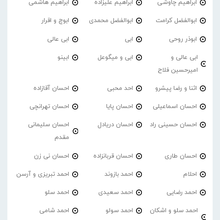
ابراهیم چاوشی
ابراهیم علیزاده
ابراهیم هاشمی
ابوالفضل کرامت
ابوالفضل محمدی
ابوچ و اقرار
ابوذر روحی
ابی
ابی عالی
ابی عالی و
ابی و میگوعل
ابینو
امیرحسین فلاح
اثنا و رضا پیشرو
احد محبی
احسان آقازاده
احسان اسماعیلی
احسان پایا
احسان تهرانچی
احسان حسینی راد
احسان دریادل
احسان سلیمانی
مقدم
احسان طاری
احسان قربانزاده
احسان نی زن
احلام
احمد بازوند
احمد تبریزی و آرسن
احمد‌ رضایی
احمد سعیدی
احمد سلو
احمد سلو و اشکان
احمد سولو
احمد شامی