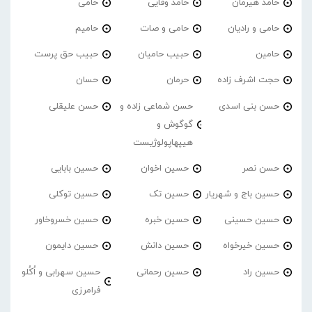
حامد هیرمان
حامد وفایی
حامی
حامی و رادیان
حامی و صات
حامیم
حامین
حبیب حامیان
حبیب حق پرست
حجت اشرف زاده
حرمان
حسان
حسن بنی اسدی
حسن شماعی زاده و
حسن علیقلی
گوگوش و
هیپهاپولوژیست
حسن نصر
حسین اخوان
حسین بابایی
حسین باج و شهریار
حسین تک
حسین توکلی
حسین حسینی
حسین خبره
حسین خسروخاور
حسین خیرخواه
حسین دانش
حسین دایمون
حسین راد
حسین رحمانی
حسین سهرابی و اُکُلو
فرامرزی