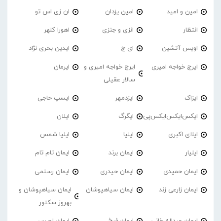
امین و امید
امین یزدان
ان زی اس تو
انتظار
انزی و جنزی
اهورا کلهر
اویس آتشین
ای ج
ایدین بحری نژاد
ایرج خواجه امیری
ایرج خواجه امیری و
ایرمان
سالار عقیلی
ایزاک
ایزدمهر
ایسپ حاجی
ایکس‌ایکس‌ایکس‌پی
ایگرگ
ایلان
ایلای اکبری
ایلیا
ایلیا شمس
ایلیار
ایمان برند
ایمان تام تام
ایمان حمیدی
ایمان حیدری
ایمان رستمی
ایمان زارعی زند
ایمان سیاهپوشان
ایمان سیاهپوشان و
بهروز سکتور
ایمان عبداله خانی
ایمان فرخ
ایمان لویس