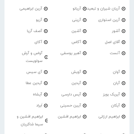
آریان شیران و تبعید
آریانو
آرین ابراهیمی
آرین استواری
آرینی
آریو
آشور
آشین
آصف آریا
آقای اصل
آکاس
آکای
آنست
آهیر یوسفی
آواس و آرش
سولویست
آوان
آویش
آی سیس
آیان
آیدین
آیدین عطا
آیریک بویز
آیس دارسی
آیشاه
آیکان
آیین حسینی
اَبراد
ابراهیم ارزانی
ابراهیم افشین
ابراهیم افشین و
سیما شاکریان