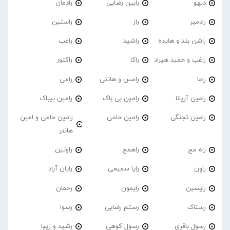
دیهو
رابین رضایی
رادمان
رادمیر
راز
راستین
راشن بند و هایده
راشید
راغب
راغب و حمید هیراد
راکا
راکتور
راما
رامس و هانتی
رامی
رامین آریانا
رامین بی باک
رامین بیباک
رامین تجنگی
رامین حامی
رامین حامی و امین
هانتر
راه مج
راهمج
راوتین
راوِن
رایا سمیعی
رایان آراد
رایسین
رایمون
رحمان
رستاک
رستم رضایی
رسوا
رسول باقری
رسول کوهی
رشید و زیپا