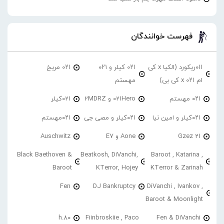
فهرست خوانندگان
۰۱۱ریکورد (الکیا x کی
۰۲۱ کیلر و ۰۲۱
۰۲۱ مریخ
ام ۰۲۱ x کی بی)
مهستم
۰۲۱ مهستم
021Hero و 2MDRZ
021کیلر
۰۲۱کیلر و امین نیا
۰۲۱کیلر و مصی جی
۰۲۱مهستم
21 Gzez
Aone و E7
Auschwitz
Black Baethoven &
Beatkosh, DiVanchi,
Baroot , Katarina ,
Baroot
KTerror, Hojey
KTerror & Zarinah
Fen
DJ Bankruptcy
DiVanchi , Ivankov ,
Baroot & Moonlight
h.80
Fiinbroskiie , Paco
Fen & DiVanchi