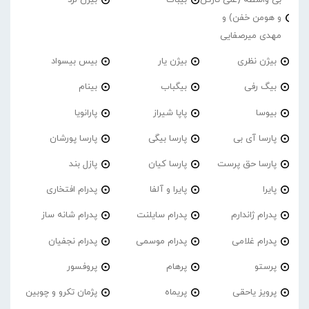
بی واسطه (علی تارکُن
بیباک
بیژن لرد
و هومن خفن) و
مهدی میرصفایی
بیژن نظری
بیژن یار
بیس بیسواد
بیگ رفی
بیگباب
بینام
بیوسا
پاپا شیراز
پارانویا
پارسا آی بی
پارسا بیگی
پارسا پورشان
پارسا حق پرست
پارسا کیان
پازل بند
پایرا
پایرا و آلفا
پدرام افتخاری
پدرام ژاندارم
پدرام‌ سایلنت
پدرام شانه ساز
پدرام غلامی
پدرام موسمی
پدرام نجفیان
پرستو
پرهام
پروفسور
پرویز یاحقی
پریماه
پژمان تکرو و چوبین