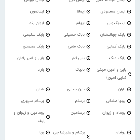
ایمان مسعودی
ایمانا
ایمانمون
ایندیکتونی
ایهام
ایوان بند
بابک جهانبخش
بابک حسینی
بابک سلیمی
بابک کمایی
بابک مافی
بابک محمدی
بابک ملک
بابی فم
بابی و امیر رادان
بابی و امین مهنی
بابیک
باراد
(دایی امین)
باران
بارن جباری
بایان
بردیا صادقی
برسام
برسام سپهری
برسام و ژیوان
برسامین
برسامین و ژیوان و
اِیف
برشام
برشام و علیرضا جی
برنا