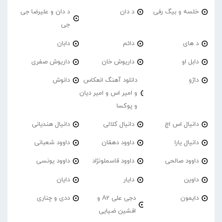
خلسه و بیگ رفی
د دان
د دان و علیرضا جی
جی
د های
دائم
دابان
دابل او
داریوش خان
داریوش صفری
داژو
دانلود آهنگ انعکاس
دانوش
و امیر اس و امیر دیان
و پوکسا
دانیال اس اچ
دانیال کلالی
دانیال هندیانی
دانیال یارا
داوود دهقان
داوود شعبانی
داوود صالحی
داوود قاسملونژاد
داوود یونسی
داوین
دایار
دایان
دایمون
دجی علی A2 و
ددی و چناری
افشین ضیایی