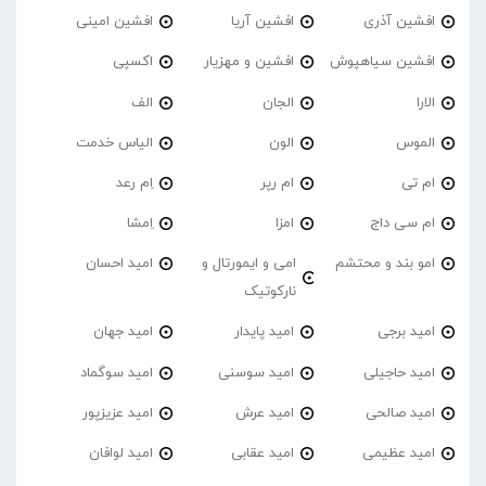
افشین آذری
افشین آریا
افشین امینی
افشین سیاهپوش
افشین و مهزیار
اکسپی
الارا
الجان
الف
الموس
الون
الیاس خدمت
ام تی
ام رپر
اِم رعد
ام سی داج
امزا
اِمشا
امو بند و محتشم
امی و ایمورتال و
امید احسان
نارکوتیک
امید برجی
امید پایدار
امید جهان
امید حاجیلی
امید سوسنی
امید سوگماد
امید صالحی
امید عرش
امید عزیزپور
امید عظیمی
امید عقابی
امید لوافان