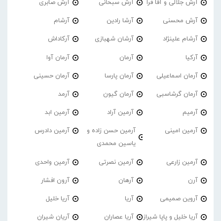
آرش جلالی و آقا فرا
آرش سبحانی
آرش صابری
آرش محسنی
آرشا رادین
آرشام
آرشام علینژاد
آرشان شهبازی
آرکاداش
آرکیا
آرمان
آرمان آوا
آرمان اسماعیلی
آرمان پارسا
آرمان حسینی
آرمان گرشاسبی
آرمان گیون
آرمد
آرمیم
آرمین آراد
آرمین ابد
آرمین امینی
آرمین حسن زاده و
آرمین دادرس
یاسین محمدی
آرمین زارعی
آرمین نصرتی
آرمین واحدی
آرن
آرهان
آرون افشار
آروین صمیمی
آریا
آریا خلیل
آریا خلیل و پاپا شیراز
آریا عصاران
آریان شیران