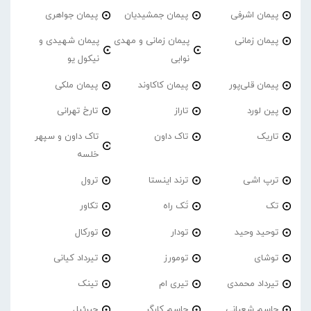
پیمان اشرفی
پیمان جمشیدیان
پیمان جواهری
پیمان زمانی
پیمان زمانی و مهدی
پیمان شهیدی و
نوابی
نیکول یو
پیمان قلی‌پور
پیمان کاکاوند
پیمان ملکی
پین لورد
تاراز
تارخ تهرانی
تاریک
تاک داون
تاک داون و سپهر
خلسه
ترپ اشی
ترند اینستا
ترول
تک
تَک راه
تکاور
توحید وحید
تودار
تورکال
توشای
تومورز
تیرداد کیانی
تیرداد محمدی
تیری ام
تینک
جاسم شعبانی
جاسم کارگر
جبرئیل