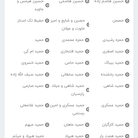
حسین هاشم زاده
حسین هاشمی
حسین هرمس و
جاوید
حصمن
حصین و شایع و امیر
حفیظ تک استار
خلوت و عرفان
حمزه رشیدی
حمزه محمدی
حمید
حمید اصغری
حمید افتخاری
حمید ام کی
حمید بیباک
حمید حامی
حمید خسروی
حمید رخشنده
حمید سلطانی
حمید سیف الله زاده
حمید شاهی
حمید شاهی و میلاد
حمید صارمی
پارسیان
حمید عسکری
حمید عسکری و امین
حمید غلامعلی
رستمی
حمید کارگران
حمید ماهان
حمید مبهم
حمید همت یار
حمید هیراد
حمید هیراد و میثم