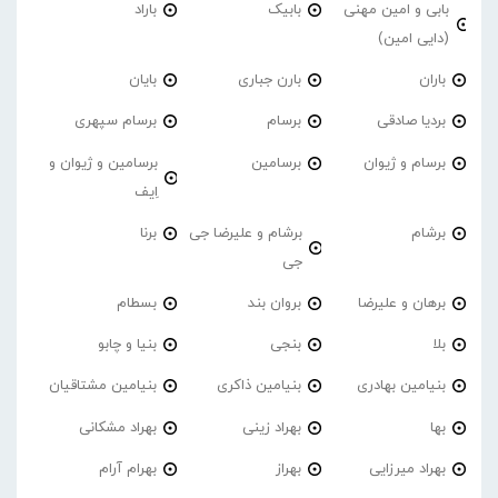
بابی و امین مهنی
بابیک
باراد
(دایی امین)
باران
بارن جباری
بایان
بردیا صادقی
برسام
برسام سپهری
برسام و ژیوان
برسامین
برسامین و ژیوان و
اِیف
برشام
برشام و علیرضا جی
برنا
جی
برهان و علیرضا
بروان بند
بسطام
بلا
بنجی
بنیا و چابو
بنیامین بهادری
بنیامین ذاکری
بنیامین مشتاقیان
بها
بهراد زینی
بهراد مشکانی
بهراد میرزایی
بهراز
بهرام آرام