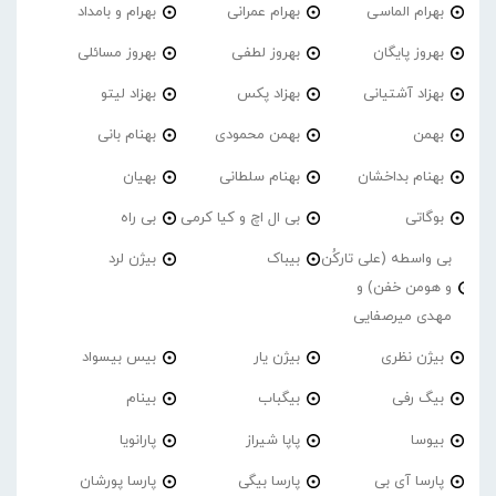
بهرام الماسی
بهرام عمرانی
بهرام و بامداد
بهروز پایگان
بهروز لطفی
بهروز مسائلی
بهزاد آشتیانی
بهزاد پکس
بهزاد لیتو
بهمن
بهمن محمودی
بهنام بانی
بهنام بداخشان
بهنام سلطانی
بهیان
بوگاتی
بی ال اچ و کیا کرمی
بی راه
بی واسطه (علی تارکُن
بیباک
بیژن لرد
و هومن خفن) و
مهدی میرصفایی
بیژن نظری
بیژن یار
بیس بیسواد
بیگ رفی
بیگباب
بینام
بیوسا
پاپا شیراز
پارانویا
پارسا آی بی
پارسا بیگی
پارسا پورشان