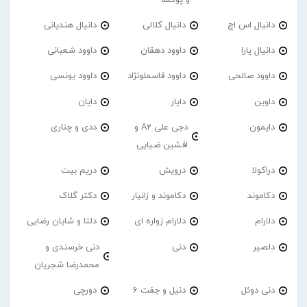
دانیال اس اچ
دانیال کلالی
دانیال هندیانی
دانیال یارا
داوود دهقان
داوود شعبانی
داوود صالحی
داوود قاسملونژاد
داوود یونسی
داوین
دایار
دایان
دایمون
دجی علی A2 و
ددی و چناری
افشین ضیایی
دراکولا
درویش
دریم بیت
دکاموند
دکاموند و زانیار
دکتر گلاک
دلارام
دلارام زواره ای
دلتا و شایان رضایی
دلصیر
دنی
دنی خرسندی و
محمدرضا شجریان
دنی دوئل
دنیل و جفت 6
دورچی