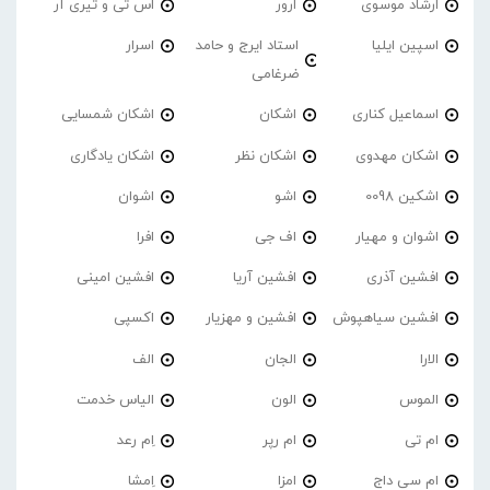
ارشاد موسوی
ارور
اس تی و تیری آر
اسپین ایلیا
استاد ایرج و حامد
اسرار
ضرغامی
اسماعیل کناری
اشکان
اشکان شمسایی
اشکان مهدوی
اشکان نظر
اشکان یادگاری
اشکین 0098
اشو
اشوان
اشوان و مهیار
اف جی
افرا
افشین آذری
افشین آریا
افشین امینی
افشین سیاهپوش
افشین و مهزیار
اکسپی
الارا
الجان
الف
الموس
الون
الیاس خدمت
ام تی
ام رپر
اِم رعد
ام سی داج
امزا
اِمشا