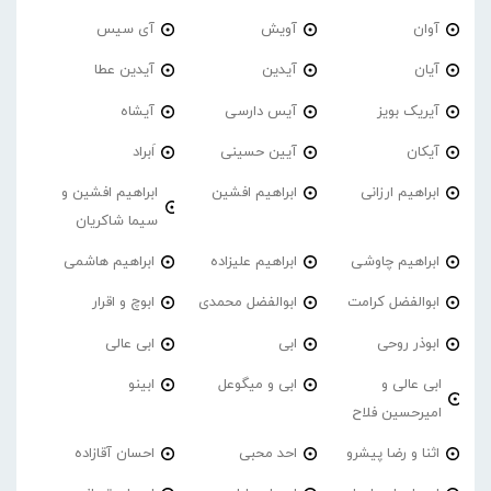
آوان
آویش
آی سیس
آیان
آیدین
آیدین عطا
آیریک بویز
آیس دارسی
آیشاه
آیکان
آیین حسینی
اَبراد
ابراهیم ارزانی
ابراهیم افشین
ابراهیم افشین و
سیما شاکریان
ابراهیم چاوشی
ابراهیم علیزاده
ابراهیم هاشمی
ابوالفضل کرامت
ابوالفضل محمدی
ابوچ و اقرار
ابوذر روحی
ابی
ابی عالی
ابی عالی و
ابی و میگوعل
ابینو
امیرحسین فلاح
اثنا و رضا پیشرو
احد محبی
احسان آقازاده