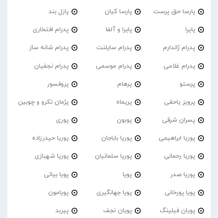
پارسا حق پرست
پارسا کیان
پازل بند
پایرا
پایرا و آلفا
پدرام افتخاری
پدرام ژاندارم
پدرام‌ سایلنت
پدرام شانه ساز
پدرام غلامی
پدرام موسمی
پدرام نجفیان
پرستو
پرهام
پروفسور
پرویز یاحقی
پریماه
پژمان تکرو و چوبین
پسران شرقی
پوبون
پوری
پوریا ابراهیمی
پوریا باباجان
پوریا حیدرزاده
پوریا رحمانی
پوریا سلمانیان
پوریا شهبازی
پوریا صدر
پویا
پویا بیاتی
پویا پورخانی
پویا جهانگیری
پویامون
پویان فیلینگ
پویان نجف
پیربد