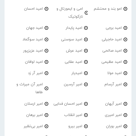
امو بند و محتشم
امی و ایمورتال و
امید احسان
نارکوتیک
امید برجی
امید پایدار
امید جهان
امید حاجیلی
امید سوسنی
امید سوگماد
امید صالحی
امید عرش
امید عزیزپور
امید عظیمی
امید عقابی
امید لوافان
امید مولا
امیدیار
امیر آر زد
امیر آرسام
امیر آرسین
امیر آن میراث و
طاها
امیر آیهان
امیر احسان فدایی
امیر ارسلان
امیر امیری
امیر انقلاب
امیر برهان
امیر‌ بوران
امیر بیرو
امیر بی‌نظیر