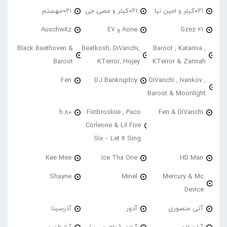
۰۲۱کیلر و امین نیا
۰۲۱کیلر و مصی جی
۰۲۱مهستم
21 Gzez
Aone و E7
Auschwitz
Black Baethoven &
Beatkosh, DiVanchi,
Baroot , Katarina ,
Baroot
KTerror, Hojey
KTerror & Zarinah
Fen
DJ Bankruptcy
DiVanchi , Ivankov ,
Baroot & Moonlight
h.80
Fiinbroskiie , Paco
Fen & DiVanchi
Corleone & Lil Five
Six – Let It Sing
Kee Mee
Ice Tha One
HD Man
Shayne
Minel
Mercury & Mc
Device
آتی منصوری
آدور
آذرسینا