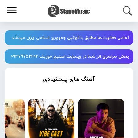
تمامی فعالیت ها مطابق با قوانین جمهوری اسلامی ایران میباشد
پخش سراسری اثر شما در وبسایت استیج موزیک 09379752202
آهنگ های پیشنهادی