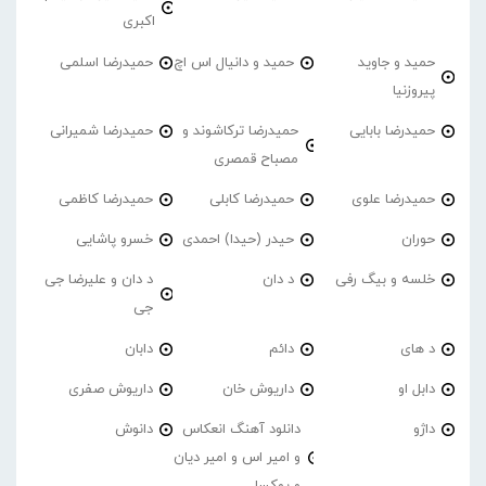
اکبری
حمید و جاوید
حمید و دانیال اس اچ
حمیدرضا اسلمی
پیروزنیا
حمیدرضا بابایی
حمیدرضا ترکاشوند و
حمیدرضا شمیرانی
مصباح قمصری
حمیدرضا علوی
حمیدرضا کابلی
حمیدرضا کاظمی
حوران
حیدر (حیدا) احمدی
خسرو پاشایی
خلسه و بیگ رفی
د دان
د دان و علیرضا جی
جی
د های
دائم
دابان
دابل او
داریوش خان
داریوش صفری
داژو
دانلود آهنگ انعکاس
دانوش
و امیر اس و امیر دیان
و پوکسا