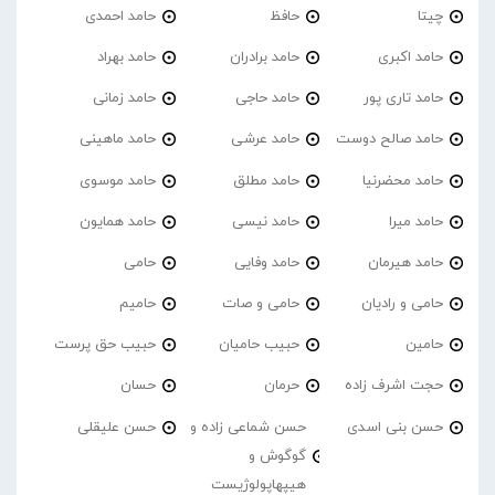
چیتا
حافظ
حامد احمدی
حامد اکبری
حامد برادران
حامد بهراد
حامد تاری پور
حامد حاجی
حامد زمانی
حامد صالح دوست
حامد عرشی
حامد ماهینی
حامد محضرنیا
حامد مطلق
حامد موسوی
حامد میرا
حامد نیسی
حامد همایون
حامد هیرمان
حامد وفایی
حامی
حامی و رادیان
حامی و صات
حامیم
حامین
حبیب حامیان
حبیب حق پرست
حجت اشرف زاده
حرمان
حسان
حسن بنی اسدی
حسن شماعی زاده و
حسن علیقلی
گوگوش و
هیپهاپولوژیست