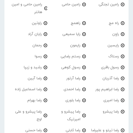
رامین تجنگی
رامین حامی
رامین حامی و امین
هانتر
راه مج
راهمج
راوتین
راوِن
رایا سمیعی
رایان آراد
رایسین
رایمون
رحمان
رستاک
رستم رضایی
رسوا
رسول باقری
رسول کوهی
رشید و زیپا
رضا آذریان
رضا آرتور
رضا آیین
رضا ابراهیم پور
رضا احمدی
رضا اسماعیل زاده
رضا امیری
رضا بلوری
رضا بهرام
رضا پیشرو
رضا پیشرو و
رضا پیشرو و علی
امیرتیک
اوج
رضا تیتو و علیرضا
رضا ثابتی
رضا حسنی