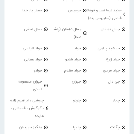
جدید نیما نصر و فرهاد
جرجیس
جعفر یار خدا
فلاحی (سایروس بند)
جمال دهقان
جمال دهقان (پاشا
جمال لطفی
صدا)
جمشید پناهی
جواد
جواد الیاسی
جواد زارع
جواد شادو
جواد عطایی
جواد مرادی
جواد مقدم
جوادو
جی دال
جیران
جیران معصومه
اسدی
چاپار
چاردو
چاوشی ، ابراهیم زاده
، گوگوش ، قمیشی ،
هایده
چگنت
چلیپا
چنگیز حبیبیان