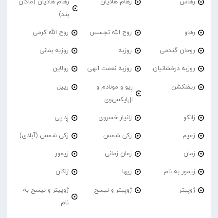
رهاس
رهام هادیان
رهام هادیان (ماکان
بند)
رهاو
روح الله تجسس
روح الله کرمی
روحان گندمی
روزبه
روزبه بمانی
روزبه درخشانیان
روزبه نعمت الهی
رولاین
ریفلکشن
رِیو و مونادم و
رییل
ال‌ایکس‌وی
زانکو
زانیار خسروی
زِد پی
زعیم
زکی شمس
زکی شمس (آبادی)
زمان
زمان زمانی
زیمور
زیمور به نام
زیها
ژاکان
ژوپیتر
ژوپیتر و نیسح
ژوپیتر و نیسح به
نام