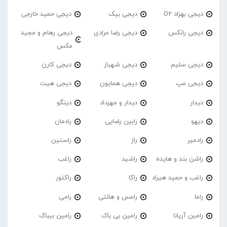
دیجی بهزاد O2
دیجی بیک
دیجی حمید خارجی
دیجی رانکس
دیجی رضا مرادی
دیجی رهام و مجید
مکس
دیجی سلیم
دیجی شهباز
دیجی کارن
دیجی مپ
دیجی همایون
دیجی هیت
دیدار
دیدار و مهرداد
دینگو
دیهو
رابین رضایی
رادمان
رادمیر
راز
راستین
راشن بند و هایده
راشید
راغب
راغب و حمید هیراد
راکا
راکتور
راما
رامس و هانتی
رامی
رامین آریانا
رامین بی باک
رامین بیباک