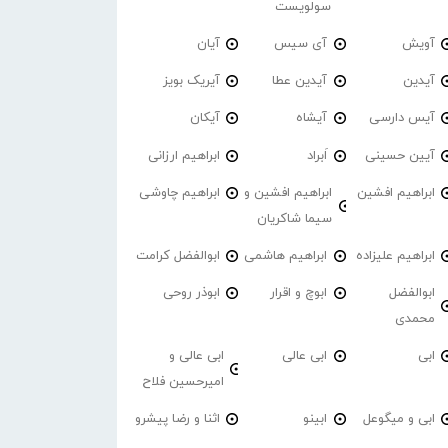
سولویست
آویش
آی سیس
آیان
آیدین
آیدین عطا
آیریک بویز
آیس دارسی
آیشاه
آیکان
آیین حسینی
اَبراد
ابراهیم ارزانی
ابراهیم افشین
ابراهیم افشین و
ابراهیم چاوشی
سیما شاکریان
ابراهیم علیزاده
ابراهیم هاشمی
ابوالفضل کرامت
ابوالفضل
ابوچ و اقرار
ابوذر روحی
محمدی
ابی
ابی عالی
ابی عالی و
امیرحسین فلاح
ابی و میگوعل
ابینو
اثنا و رضا پیشرو