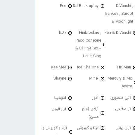
Fen
DJ Bankruptcy
DiVanchi ,
Ivankov , Baroot
& Moonlight
h.80
Fiinbroskiie ,
Fen & DiVanchi
Paco Corleone
& Lil Five Six –
Let It Sing
Kee Mee
Ice Tha One
HD Man
Shayne
Minel
Mercury & Mc
Device
آتی منصوری
آدور
آذرسینا
آرا صلاحی
آرادی (حاج
آراز الوین
حسن)
آران براتی
آرتا و کوروش
آرتا و کوروش و