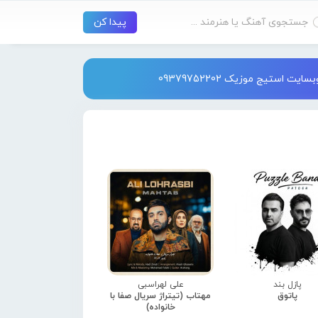
استیج موزیک 09379752202
پازل بند
علی لهراسبی
پاتوق
مهتاب (تیتراژ سریال صفا با
خانواده)