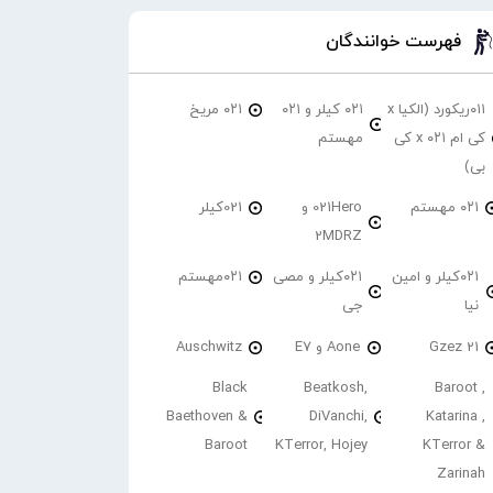
فهرست خوانندگان
۰۱۱ریکورد (الکیا x
۰۲۱ کیلر و ۰۲۱
۰۲۱ مریخ
کی ام ۰۲۱ x کی
مهستم
بی)
۰۲۱ مهستم
021Hero و
021کیلر
2MDRZ
۰۲۱کیلر و امین
۰۲۱کیلر و مصی
۰۲۱مهستم
نیا
جی
21 Gzez
Aone و E7
Auschwitz
Black
Beatkosh,
Baroot ,
Baethoven &
DiVanchi,
Katarina ,
Baroot
KTerror, Hojey
KTerror &
Zarinah