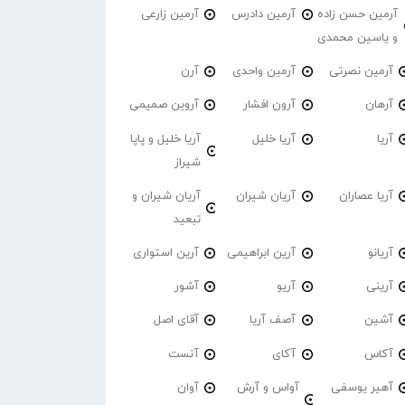
آرمین حسن زاده
آرمین دادرس
آرمین زارعی
و یاسین محمدی
آرمین نصرتی
آرمین واحدی
آرن
آرهان
آرون افشار
آروین صمیمی
آریا
آریا خلیل
آریا خلیل و پاپا
شیراز
آریا عصاران
آریان شیران
آریان شیران و
تبعید
آریانو
آرین ابراهیمی
آرین استواری
آرینی
آریو
آشور
آشین
آصف آریا
آقای اصل
آکاس
آکای
آنست
آهیر یوسفی
آواس و آرش
آوان