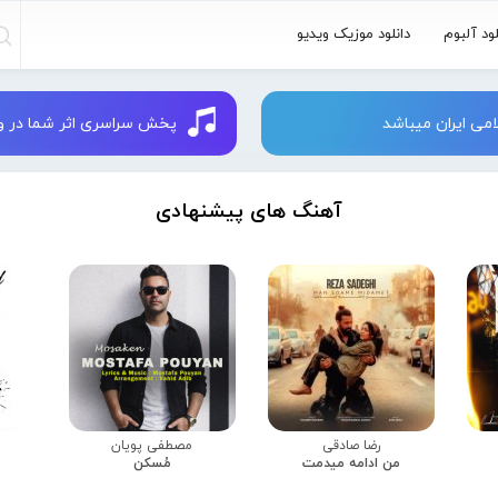
لود آلبوم
دانلود موزیک ویدیو
می ایران میباشد
پخش سراسری اثر شما در وبسایت 
آهنگ های پیشنهادی
رضا صادقی
مصطفی پویان
من ادامه میدمت
مُسکن