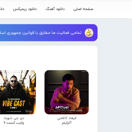
صفحه اصلی
دانلود آهنگ
دانلود ریمیکس
دان
تمامی فعالیت ها مطابق با قوانین جمهوری اسلا
فرهاد کاظمی
دی جی شهراد
آلزایمر
وایب کست 6